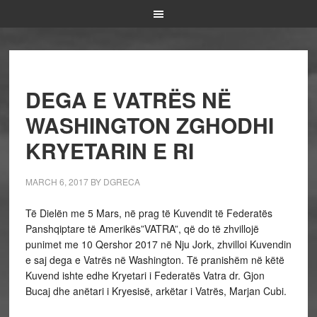
DEGA E VATRËS NË
WASHINGTON ZGHODHI
KRYETARIN E RI
MARCH 6, 2017
BY
DGRECA
Të Dielën me 5 Mars, në prag të Kuvendit të Federatës
Panshqiptare të Amerikës”VATRA”, që do të zhvillojë
punimet me 10 Qershor 2017 në Nju Jork, zhvilloi Kuvendin
e saj dega e Vatrës në Washington. Të pranishëm në këtë
Kuvend ishte edhe Kryetari i Federatës Vatra dr. Gjon
Bucaj dhe anëtari i Kryesisë, arkëtar i Vatrës, Marjan Cubi.