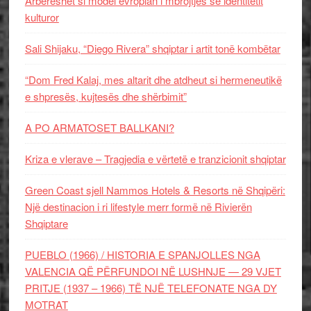
Arbëreshët si model evropian i mbrojtjes së identitetit
kulturor
Sali Shijaku, “Diego Rivera” shqiptar i artit tonë kombëtar
“Dom Fred Kalaj, mes altarit dhe atdheut si hermeneutikë
e shpresës, kujtesës dhe shërbimit”
A PO ARMATOSET BALLKANI?
Kriza e vlerave – Tragjedia e vërtetë e tranzicionit shqiptar
Green Coast sjell Nammos Hotels & Resorts në Shqipëri:
Një destinacion i ri lifestyle merr formë në Rivierën
Shqiptare
PUEBLO (1966) / HISTORIA E SPANJOLLES NGA
VALENCIA QË PËRFUNDOI NË LUSHNJE — 29 VJET
PRITJE (1937 – 1966) TË NJË TELEFONATE NGA DY
MOTRAT