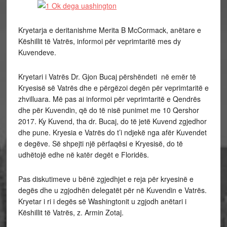
Kryetarja e deritanishme Merita B McCormack, anëtare e
Këshillit të Vatrës, informoi për veprimtaritë mes dy
Kuvendeve.
Kryetari i Vatrës Dr. Gjon Bucaj përshëndeti në emër të
Kryesisë së Vatrës dhe e përgëzoi degën për veprimtaritë e
zhvilluara. Më pas ai informoi për veprimtaritë e Qendrës
dhe për Kuvendin, që do të nisë punimet me 10 Qershor
2017. Ky Kuvend, tha dr. Bucaj, do të jetë Kuvend zgjedhor
dhe pune. Kryesia e Vatrës do t’i ndjekë nga afër Kuvendet
e degëve. Së shpejti një përfaqësi e Kryesisë, do të
udhëtojë edhe në katër degët e Floridës.
Pas diskutimeve u bënë zgjedhjet e reja për kryesinë e
degës dhe u zgjodhën delegatët për në Kuvendin e Vatrës.
Kryetar i ri i degës së Washingtonit u zgjodh anëtari i
Këshillit të Vatrës, z. Armin Zotaj.