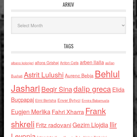
ARKIV
Arkiv
TAGS
arben llalla
alfons Grishaj
Anton Cefa
asllan
albano kolonjari
Behlul
Astrit Lulushi
Aurenc Bebja
Bushati
Jashari
dalip greca
Beqir Sina
Elida
Buçpapaj
Enver Bytyci
Elmi Berisha
Ermira Babamusta
Frank
Eugjen Merlika
Fahri Xharra
shkreli
Ilir
Gezim Llojdia
Fritz radovani
Levonja