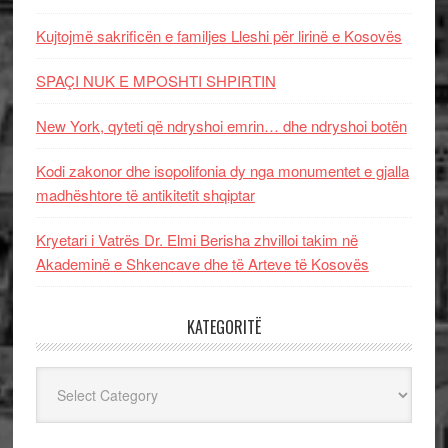
Kujtojmë sakrificën e familjes Lleshi për lirinë e Kosovës
SPAÇI NUK E MPOSHTI SHPIRTIN
New York, qyteti që ndryshoi emrin… dhe ndryshoi botën
Kodi zakonor dhe isopolifonia dy nga monumentet e gjalla
madhështore të antikitetit shqiptar
Kryetari i Vatrës Dr. Elmi Berisha zhvilloi takim në
Akademinë e Shkencave dhe të Arteve të Kosovës
KATEGORITË
Kategoritë