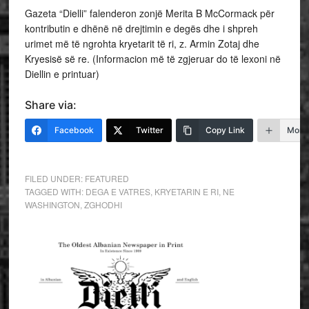
Gazeta “Dielli” falenderon zonjë Merita B McCormack për
kontributin e dhënë në drejtimin e degës dhe i shpreh
urimet më të ngrohta kryetarit të ri, z. Armin Zotaj dhe
Kryesisë së re. (Informacion më të zgjeruar do të lexoni në
Diellin e printuar)
Share via:
Facebook
Twitter
Copy Link
More
FILED UNDER:
FEATURED
TAGGED WITH:
DEGA E VATRES
,
KRYETARIN E RI
,
NE
WASHINGTON
,
ZGHODHI