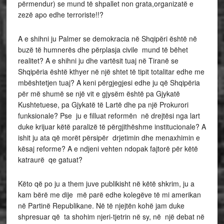
përmendur) se mund të shpallet non grata,organizatë e
zezë apo edhe terroriste!!?
A e shihni ju Palmer se demokracia në Shqipëri është në
buzë të humnerës dhe përplasja civile mund të bëhet
realitet? A e shihni ju dhe vartësit tuaj në Tiranë se
Shqipëria është kthyer në një shtet të tipit totalitar edhe me
mbështetjen tuaj? A keni përgjegjesi edhe ju që Shqipëria
për më shumë se një vit e gjysëm është pa Gjykatë
Kushtetuese, pa Gjykatë të Lartë dhe pa një Prokurori
funksionale? Pse ju e filluat reformën në drejtësi nga lart
duke krijuar këtë paralizë të përgjithëshme institucionale? A
ishit ju ata që morët përsipër drjetimin dhe menaxhimin e
kësaj reforme? A e ndjeni vehten ndopak fajtorë për këtë
katraurë qe gatuat?
Këto që po ju a them juve publikisht në këtë shkrim, ju a
kam bërë me dije më parë edhe kolegëve të mi amerikan
në Partinë Republikane. Në të njejtën kohë jam duke
shpresuar që ta shohim njeri-tjetrin në sy, në një debat në