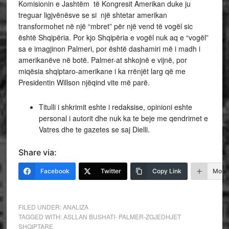
Komisionin e Jashtëm të Kongresit Amerikan duke ju
treguar ligjvënësve se si një shtetar amerikan
transformohet në një “mbret” për një vend të vogël sic
është Shqipëria. Por kjo Shqipëria e vogël nuk aq e “vogël”
sa e imagjinon Palmeri, por është dashamiri më i madh i
amerikanëve në botë. Palmer-at shkojnë e vijnë, por
miqësia shqiptaro-amerikane i ka rrënjët larg që me
Presidentin Willson njëqind vite më parë.
Titulli i shkrimit eshte i redaksise, opinioni eshte
personal i autorit dhe nuk ka te beje me qendrimet e
Vatres dhe te gazetes se saj Dielli.
Share via:
Facebook
Twitter
Copy Link
More
FILED UNDER:
ANALIZA
TAGGED WITH:
ASLLAN BUSHATI- PALMER-ZGJEDHJET
SHQIPTARE