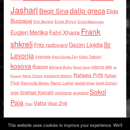
Jashari
dalip greca
Beqir Sina
Elida
Buçpapaj
Enver Bytyci
Elmi Berisha
Ermira Babamusta
Frank
Eugjen Merlika
Fahri Xharra
shkreli
Ilir
Gezim Llojdia
Fritz radovani
Levonja
Interviste
Kolec Traboini
Keze Kozeta Zylo
kosova
Kosove
nderroi jete
Marjana Bulku
ne
Murat Gecaj
Rafaela Prifti
Rafael
Nene Tereza
Kosove
presidenti Nishani
Floqi
Raimonda Moisiu
Ramiz Lushaj
reshat kripa
Sadik Elshani
Sokol
Shefqet Kercelli
shqiperia
shqiptaret
SHBA
Paja
Vatra
Visar Zhiti
Thaci
This website uses cookies to improve your experience. We'll