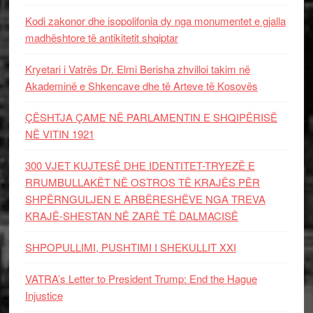
Kodi zakonor dhe isopolifonia dy nga monumentet e gjalla
madhështore të antikitetit shqiptar
Kryetari i Vatrës Dr. Elmi Berisha zhvilloi takim në
Akademinë e Shkencave dhe të Arteve të Kosovës
ÇËSHTJA ÇAME NË PARLAMENTIN E SHQIPËRISË
NË VITIN 1921
300 VJET KUJTESË DHE IDENTITET-TRYEZË E
RRUMBULLAKËT NË OSTROS TË KRAJËS PËR
SHPËRNGULJEN E ARBËRESHËVE NGA TREVA
KRAJË-SHESTAN NË ZARË TË DALMACISË
SHPOPULLIMI, PUSHTIMI I SHEKULLIT XXI
VATRA’s Letter to President Trump: End the Hague
Injustice