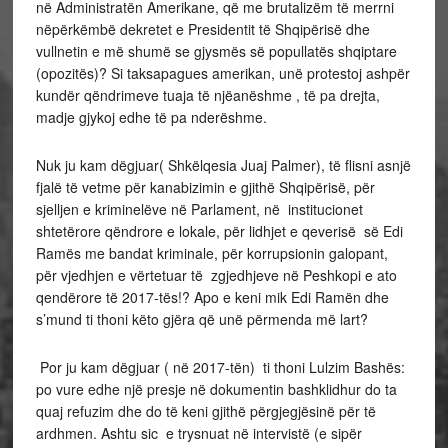
në Administratën Amerikane, që me brutalizëm të merrni
nëpërkëmbë dekretet e Presidentit të Shqipërisë dhe
vullnetin e më shumë se gjysmës së popullatës shqiptare
(opozitës)? Si taksapagues amerikan, unë protestoj ashpër
kundër qëndrimeve tuaja të njëanëshme , të pa drejta,
madje gjykoj edhe të pa nderëshme.
Nuk ju kam dëgjuar( Shkëlqesia Juaj Palmer), të flisni asnjë
fjalë të vetme për kanabizimin e gjithë Shqipërisë, për
sjelljen e kriminelëve në Parlament, në institucionet
shtetërore qëndrore e lokale, për lidhjet e qeverisë së Edi
Ramës me bandat kriminale, për korrupsionin galopant,
për vjedhjen e vërtetuar të zgjedhjeve në Peshkopi e ato
qendërore të 2017-tës!? Apo e keni mik Edi Ramën dhe
s’mund ti thoni këto gjëra që unë përmenda më lart?
Por ju kam dëgjuar ( në 2017-tën) ti thoni Lulzim Bashës:
po vure edhe një presje në dokumentin bashklidhur do ta
quaj refuzim dhe do të keni gjithë përgjegjësinë për të
ardhmen. Ashtu sic e trysnuat në intervistë (e sipër