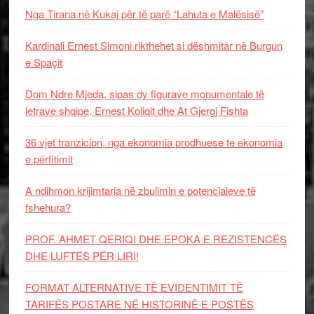
Nga Tirana në Kukaj për të parë “Lahuta e Malësisë”
Kardinali Ernest Simoni rikthehet si dëshmitar në Burgun
e Spaçit
Dom Ndre Mjeda, sipas dy figurave monumentale të
letrave shqipe, Ernest Koliqit dhe At Gjergj Fishta
36 vjet tranzicion, nga ekonomia prodhuese te ekonomia
e përfitimit
A ndihmon krijimtaria në zbulimin e potencialeve të
fshehura?
PROF. AHMET QERIQI DHE EPOKA E REZISTENCЁS
DHE LUFTЁS PЁR LIRI!
FORMAT ALTERNATIVE TË EVIDENTIMIT TË
TARIFËS POSTARE NË HISTORINË E POSTËS