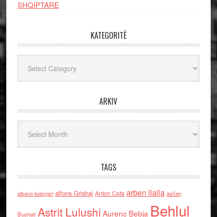
SHQIPTARE
KATEGORITË
Kategoritë
ARKIV
Arkiv
TAGS
arben llalla
alfons Grishaj
Anton Cefa
asllan
albano kolonjari
Behlul
Astrit Lulushi
Aurenc Bebja
Bushati