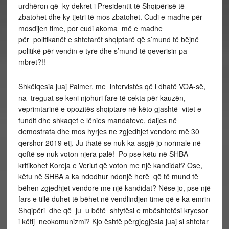
urdhëron që ky dekret i Presidentit të Shqipërisë të
zbatohet dhe ky tjetri të mos zbatohet. Cudi e madhe për
mosdijen time, por cudi akoma më e madhe
për politikanët e shtetarët shqiptarë që s’mund të bëjnë
politikë për vendin e tyre dhe s’mund të qeverisin pa
mbret?!!
Shkëlqesia juaj Palmer, me intervistës që i dhatë VOA-së,
na treguat se keni njohuri fare të cekta për kauzën,
veprimtarinë e opozitës shqiptare në këto gjashtë vitet e
fundit dhe shkaqet e lënies mandateve, daljes në
demostrata dhe mos hyrjes ne zgjedhjet vendore më 30
qershor 2019 etj. Ju thatë se nuk ka asgjë jo normale në
qoftë se nuk voton njera palë! Po pse këtu në SHBA
kritikohet Koreja e Veriut që voton me një kandidat? Ose,
këtu në SHBA a ka ndodhur ndonjë herë që të mund të
bëhen zgjedhjet vendore me një kandidat? Nëse jo, pse një
fars e tillë duhet të bëhet në vendlindjen time që e ka emrin
Shqipëri dhe që ju u bëtë shtytësi e mbështetësi kryesor
i këtij neokomunizmi? Kjo është përgjegjësia juaj si shtetar