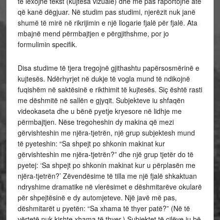
të lexojnë tekst (kujtesa vizuale) dhe më pas raportojnë atë
që kanë dëgjuar. Në studim pas studimi, njerëzit nuk janë
shumë të mirë në rikrijimin e një llogarie fjalë për fjalë. Ata
mbajnë mend përmbajtjen e përgjithshme, por jo
formulimin specifik.
Disa studime të tjera tregojnë gjithashtu papërsosmërinë e
kujtesës. Ndërhyrjet në dukje të vogla mund të ndikojnë
fuqishëm në saktësinë e rikthimit të kujtesës. Siç është rasti
me dëshmitë në sallën e gjyqit. Subjekteve iu shfaqën
videokaseta dhe u bënë pyetje kryesore në lidhje me
përmbajtjen. Nëse tregoheshin dy makina që mezi
gërvishteshin me njëra-tjetrën, një grup subjektesh mund
të pyeteshin: “Sa shpejt po shkonin makinat kur
gërvishteshin me njëra-tjetrën?” dhe një grup tjetër do të
pyetej: ‘Sa shpejt po shkonin makinat kur u përplasën me
njëra-tjetrën?’ Zëvendësime të tilla me një fjalë shkaktuan
ndryshime dramatike në vlerësimet e dëshmitarëve okularë
për shpejtësinë e dy automjeteve. Një javë më pas,
dëshmitarët u pyetën: “Sa xhama të thyer patë?” (Në të
vërtetë nuk kishte xhama të thyer.) Subjektet të cilëve iu bë