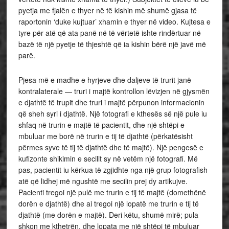
pyetja me fjalën e thyer në të kishin më shumë gjasa të
raportonin ‘duke kujtuar’ xhamin e thyer në video. Kujtesa e
tyre për atë që ata panë në të vërtetë ishte rindërtuar në
bazë të një pyetje të thjeshtë që ia kishin bërë një javë më
parë.
Pjesa më e madhe e hyrjeve dhe daljeve të trurit janë
kontralaterale — truri i majtë kontrollon lëvizjen në gjysmën
e djathtë të trupit dhe truri i majtë përpunon informacionin
që sheh syri i djathtë. Një fotografi e kthesës së një pule iu
shfaq në trurin e majtë të pacientit, dhe një shtëpi e
mbuluar me borë në trurin e tij të djathtë (përkatësisht
përmes syve të tij të djathtë dhe të majtë). Një pengesë e
kufizonte shikimin e secilit sy në vetëm një fotografi. Më
pas, pacientit iu kërkua të zgjidhte nga një grup fotografish
atë që lidhej më ngushtë me secilin prej dy artikujve.
Pacienti tregoi një pulë me trurin e tij të majtë (domethënë
dorën e djathtë) dhe ai tregoi një lopatë me trurin e tij të
djathtë (me dorën e majtë). Deri këtu, shumë mirë; pula
shkon me kthetrën, dhe lopata me një shtëpi të mbuluar