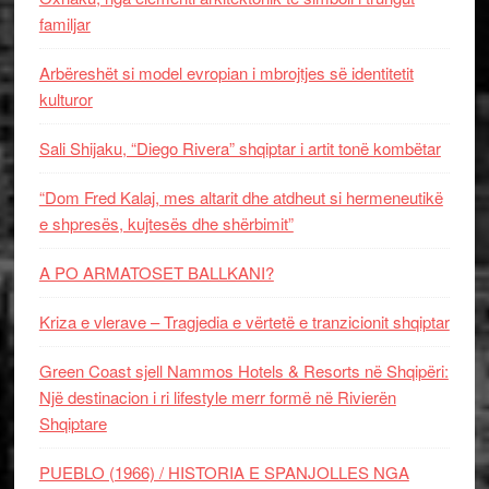
familjar
Arbëreshët si model evropian i mbrojtjes së identitetit
kulturor
Sali Shijaku, “Diego Rivera” shqiptar i artit tonë kombëtar
“Dom Fred Kalaj, mes altarit dhe atdheut si hermeneutikë
e shpresës, kujtesës dhe shërbimit”
A PO ARMATOSET BALLKANI?
Kriza e vlerave – Tragjedia e vërtetë e tranzicionit shqiptar
Green Coast sjell Nammos Hotels & Resorts në Shqipëri:
Një destinacion i ri lifestyle merr formë në Rivierën
Shqiptare
PUEBLO (1966) / HISTORIA E SPANJOLLES NGA