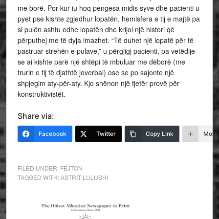
me borë. Por kur iu hoq pengesa midis syve dhe pacienti u
pyet pse kishte zgjedhur lopatën, hemisfera e tij e majtë pa
si pulën ashtu edhe lopatën dhe krijoi një histori që
përputhej me të dyja imazhet. “Të duhet një lopatë për të
pastruar strehën e pulave,” u përgjigj pacienti, pa vetëdije
se ai kishte parë një shtëpi të mbuluar me dëborë (me
trurin e tij të djathtë joverbal) ose se po sajonte një
shpjegim aty-për-aty. Kjo shënon një tjetër provë për
konstruktivistët.
Share via:
Facebook
Twitter
Copy Link
More
FILED UNDER:
FEJTON
TAGGED WITH:
ASTRIT LULUSHI