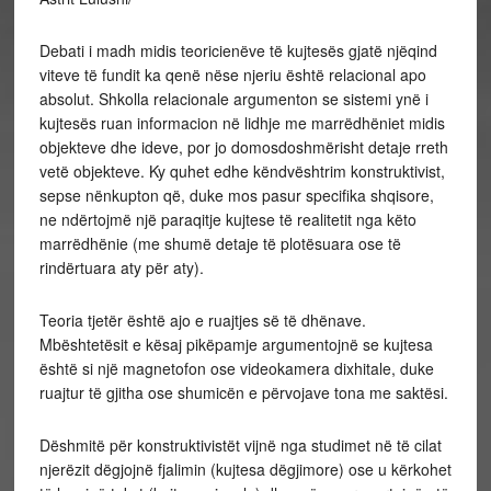
Debati i madh midis teoricienëve të kujtesës gjatë njëqind
viteve të fundit ka qenë nëse njeriu është relacional apo
absolut. Shkolla relacionale argumenton se sistemi ynë i
kujtesës ruan informacion në lidhje me marrëdhëniet midis
objekteve dhe ideve, por jo domosdoshmërisht detaje rreth
vetë objekteve. Ky quhet edhe këndvështrim konstruktivist,
sepse nënkupton që, duke mos pasur specifika shqisore,
ne ndërtojmë një paraqitje kujtese të
realitetit nga këto
marrëdhënie (me shumë detaje të plotësuara ose të
rindërtuara aty për aty).
Teoria tjetër është ajo e ruajtjes së të dhënave.
Mbështetësit e kësaj pikëpamje argumentojnë se kujtesa
është si një magnetofon ose videokamera dixhitale, duke
ruajtur të gjitha ose shumicën e përvojave tona me saktësi.
Dëshmitë për konstruktivistët vijnë nga studimet në të cilat
njerëzit dëgjojnë fjalimin (kujtesa dëgjimore) ose u kërkohet