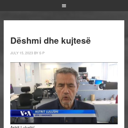
Dëshmi dhe kujtesë
JULY 15, 2023
BY
S P
Astrit Lulushi/