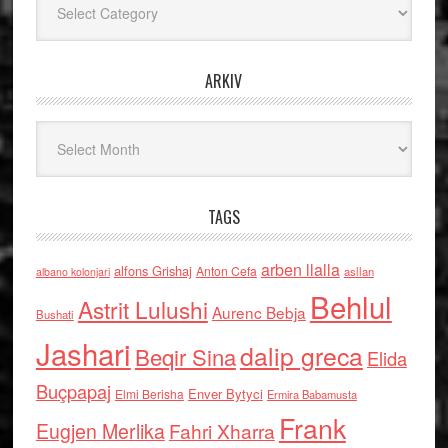
ARKIV
Arkiv
TAGS
arben llalla
alfons Grishaj
Anton Cefa
asllan
albano kolonjari
Behlul
Astrit Lulushi
Aurenc Bebja
Bushati
Jashari
dalip greca
Beqir Sina
Elida
Buçpapaj
Enver Bytyci
Elmi Berisha
Ermira Babamusta
Frank
Eugjen Merlika
Fahri Xharra