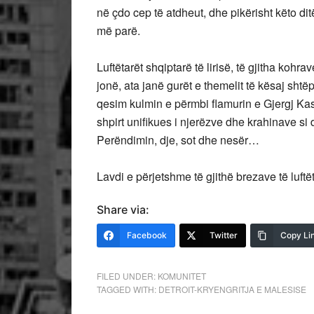
në çdo cep të atdheut, dhe pikërisht këto di
më parë.
Luftëtarët shqiptarë të lirisë, të gjitha kohr
jonë, ata janë gurët e themelit të kësaj sht
qesim kulmin e përmbi flamurin e Gjergj Kas
shpirt unifikues i njerëzve dhe krahinave s
Perëndimin, dje, sot dhe nesër…
Lavdi e përjetshme të gjithë brezave të luftët
Share via:
Facebook
Twitter
Copy Li
FILED UNDER:
KOMUNITET
TAGGED WITH:
DETROIT-KRYENGRITJA E MALESISE