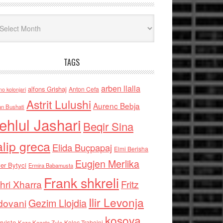
iv
TAGS
arben llalla
alfons Grishaj
Anton Cefa
no kolonjari
Astrit Lulushi
Aurenc Bebja
an Bushati
ehlul Jashari
Beqir Sina
alip greca
Elida Buçpapaj
Elmi Berisha
Eugjen Merlika
er Bytyci
Ermira Babamusta
Frank shkreli
hri Xharra
Fritz
Ilir Levonja
Gezim Llojdia
dovani
kosova
rviste
Kolec Traboini
Keze Kozeta Zylo