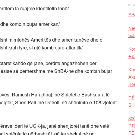
rritëm ta ruajmë identitetin tonë/
SP
 dhe kombin bujar amerikan/
New
bot
ësisht mirnjohës Amerikës dhe amerikanëve dhe e
isht krah tyre, si një komb euro-atlantik/
Kod
e g
ptarët kahdo që janë, përditë angazhohen për
Kry
miqësisë së përhershme me ShBA-në dhe kombin bujar
Aka
Ko
sovës, Ramush Haradinaj, në Shtetet e Bashkuara të
ÇË
qiptar, Shën Pali, në Detroit, në shënimin e 108 vjetorit
SH
30
kohërave, deri te UÇK-ja, janë shenjtorët tanë dhe vetë
RR
PË
ësaj shtëpie të përbashkët, që ka shekuj që po