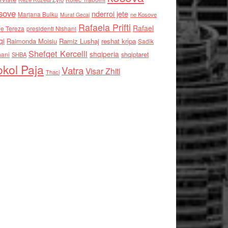
sove
nderroi jete
Marjana Bulku
ne Kosove
Murat Gecaj
Rafaela Prifti
Rafael
e Tereza
presidenti Nishani
qi
Raimonda Moisiu
Ramiz Lushaj
reshat kripa
Sadik
Shefqet Kercelli
shqiperia
hani
shqiptaret
SHBA
kol Paja
Vatra
Visar Zhiti
Thaci