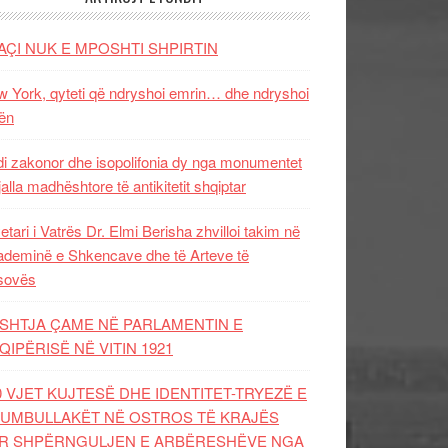
AÇI NUK E MPOSHTI SHPIRTIN
 York, qyteti që ndryshoi emrin… dhe ndryshoi
ën
i zakonor dhe isopolifonia dy nga monumentet
jalla madhështore të antikitetit shqiptar
etari i Vatrës Dr. Elmi Berisha zhvilloi takim në
deminë e Shkencave dhe të Arteve të
sovës
SHTJA ÇAME NË PARLAMENTIN E
QIPËRISË NË VITIN 1921
0 VJET KUJTESË DHE IDENTITET-TRYEZË E
UMBULLAKËT NË OSTROS TË KRAJËS
R SHPËRNGULJEN E ARBËRESHËVE NGA