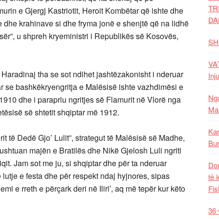
TR
rin e Gjergj Kastriotit, Heroit Kombëtar që ishte dhe
DA
e dhe krahinave si dhe fryma jonë e shenjtë që na lidhë
ër”, u shpreh kryeministri i Republikës së Kosovës,
SH
VAT
 Haradinaj tha se sot ndihet jashtëzakonisht i nderuar
Inj
 se bashkëkryengritja e Malësisë ishte vazhdimësi e
Nga
910 dhe i parapriu ngritjes së Flamurit në Vlorë nga
Mal
tësisë së shtetit shqiptar më 1912.
Kar
it të Dedë Gjo’ Lulit”, strategut të Malësisë së Madhe,
Bur
it pushtuan majën e Bratilës dhe Nikë Gjelosh Luli ngriti
qit. Jam sot me ju, si shqiptar dhe për ta nderuar
Dom
 lutje e festa dhe për respekt ndaj hyjnores, sipas
të 
mi e rreth e përçark deri në Iliri’, aq më tepër kur këto
Fis
36 