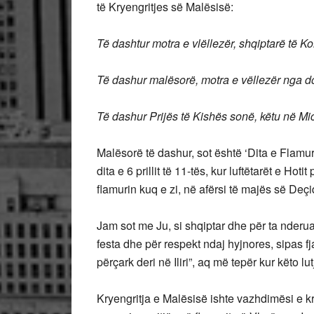
të Kryengritjes së Malësisë:
Të dashtur motra e vlëllezër, shqiptarë të Ko
Të dashur malësorë, motra e vëllezër nga do
Të dashur Prijës të Kishës sonë, këtu në M
Malësorë të dashur, sot është ‘Dita e Flamur
dita e 6 prillit të 11-tës, kur luftëtarët e Ho
flamurin kuq e zi, në afërsi të majës së Deçiq
Jam sot me Ju, si shqiptar dhe për ta nderua
festa dhe për respekt ndaj hyjnores, sipas f
përçark deri në Iliri”, aq më tepër kur këto l
Kryengritja e Malësisë ishte vazhdimësi e 