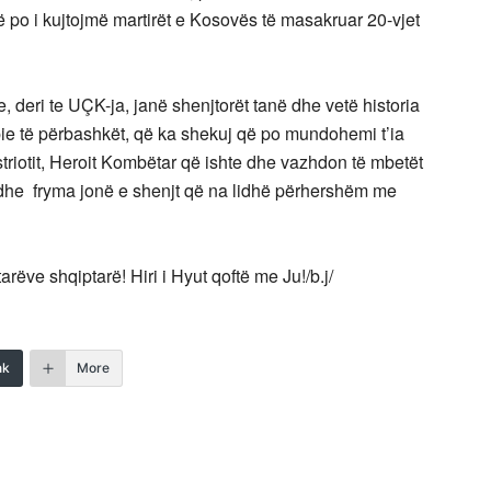
të po i kujtojmë martirët e Kosovës të masakruar 20-vjet
ave, deri te UÇK-ja, janë shenjtorët tanë dhe vetë historia
ëpie të përbashkët, që ka shekuj që po mundohemi t’ia
triotit, Heroit Kombëtar që ishte dhe vazhdon të mbetët
i dhe fryma jonë e shenjt që na lidhë përhershëm me
arëve shqiptarë! Hiri i Hyut qoftë me Ju!/b.j/
nk
More