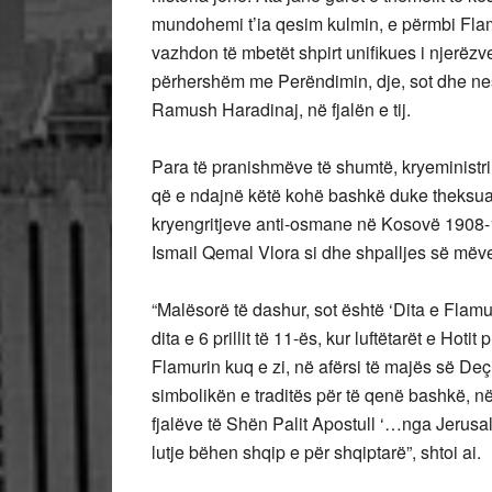
mundohemi t’ia qesim kulmin, e përmbi Flamu
vazhdon të mbetët shpirt unifikues i njerëzv
përhershëm me Perëndimin, dje, sot dhe nes
Ramush Haradinaj, në fjalën e tij.
Para të pranishmëve të shumtë, kryeministri
që e ndajnë këtë kohë bashkë duke theksuar
kryengritjeve anti-osmane në Kosovë 1908-1
Ismail Qemal Vlora si dhe shpalljes së mëve
“Malësorë të dashur, sot është ‘Dita e Flamur
dita e 6 prillit të 11-ës, kur luftëtarët e Hot
Flamurin kuq e zi, në afërsi të majës së Deçi
simbolikën e traditës për të qenë bashkë, në
fjalëve të Shën Palit Apostull ‘…nga Jerusale
lutje bëhen shqip e për shqiptarë”, shtoi ai.