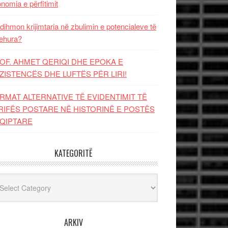
nomia e përfitimit
dihmon krijimtaria në zbulimin e potencialeve të
ehura?
OF. AHMET QERIQI DHE EPOKA E
ZISTENCЁS DHE LUFTЁS PЁR LIRI!
RMAT ALTERNATIVE TË EVIDENTIMIT TË
RIFËS POSTARE NË HISTORINË E POSTËS
QIPTARE
KATEGORITË
egoritë
ARKIV