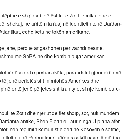
htëpinë e shqiptarit që është e Zotit, e mikut dhe e
ndër shekuj, ne arritëm ta ruajmë identitetin tonë Dardan-
Atlantikut, edhe këtu në tokën amerikane.
o që janë, përditë angazhohen për vazhdimësinë,
rhershme me ShBA-në dhe kombin bujar amerikan.
etur në vlerat e përbashkëta, parandaloi gjenocidin në
 të jenë përjetësisht mirnjohës Amerikës dhe
rtëror të jenë përjetësisht krah tyre, si një komb euro-
l të Zotit dhe njeriut që flet shqip, sot, nuk mundem
Dardania antike, Shën Florin e Laurin nga Ulpiana afër
ishter, nën regjimin komunist e deri në Kosovën e sotme,
entitetin tonë Perëndimor, përmes sakrificave të mëdha