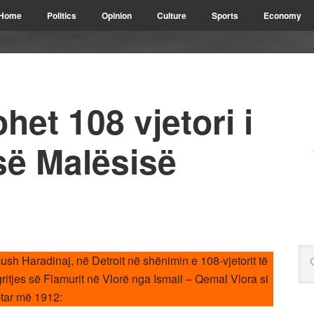
Home
Politics
Opinion
Culture
Sports
Economy
het 108 vjetori i
së Malësisë
sh Haradinaj, në Detroit në shënimin e 108-vjetorit të
gritjes së Flamurit në Vlorë nga Ismail – Qemal Vlora si
ptar më 1912: