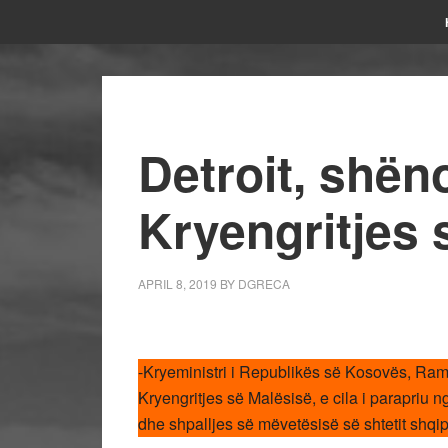
Detroit, shëno
Kryengritjes 
APRIL 8, 2019
BY
DGRECA
-Kryeministri i Republikës së Kosovës, Ramu
Kryengritjes së Malësisë, e cila i parapriu n
dhe shpalljes së mëvetësisë së shtetit shqi