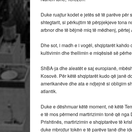
Duke ruajtur kodet e jetës së të parëve për s
shtegtarit, si përkujtim të përpjekjeve tona 
arbnor dhe të bëjmë miq të mëdhenj, përtej 
Dhe sot, i madh e i vogël, shqiptarët kahd
kultivimin dhe thellimin e miqësisë së pë
ShBA-ja dhe aleatët e saj europianë, mbësht
Kosovë. Për këtë shqiptarët kudo që janë do
amerikanëve dhe ata e ndjejnë si obligim shpi
atlantik.
Duke e dëshmuar këtë moment, në këtë Tempul
e të mos përmend martirizimin tonë që nga 
Prishtinës, martirizimin e shqiptarëve të kr
duke mbrojtur tokën e të parëve tanë dhe id