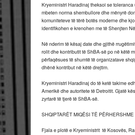
Kryeministri Haradinaj theksoi se toleranca u
mbeten norma shembullore dhe mënyrë dom
komuniteteve të tërë botës moderne dhe kjo
identifikohen e krenohen me të Shenjten N
Në nderim të kësaj date dhe gjithë rrugëtimit 
rolit dhe kontributit të ShBA-së po në këtë r
përfaqësues të shumtë të organizatave shqi
dhënë kontribut në këtë drejtim.
Kryeministri Haradinaj do të ketë takime ed
Amerikë dhe autoritete të Detroitit. Gjatë kë
zyrtarë të tjerë të ShBA-së.
SHQIPTARËT MIQËSI TË PËRHERSHME
Fjala e plotë e Kryeministrit të Kosovës, Ra