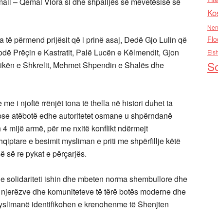
smail – Qemal Vlora si dhe shpalljës së mëvetësisë së
Ko
Nen
a të përmend prijësit që i prinë asaj, Dedë Gjo Lulin që
Flo
Dodë Prëçin e Kastratit, Palë Lucën e Këlmendit, Gjon
Els
So
 Nikën e Shkrelit, Mehmet Shpendin e Shalës dhe
e i njoftë rrënjët tona të thella në histori duhet ta
sepse atëbotë edhe autoritetet osmane u shpërndanë
 4 mijë armë, për me nxitë konflikt ndërmejt
shqiptare e besimit mysliman e priti me shpërfillje këtë
së së re pykat e përçarjës.
he solidariteti ishin dhe mbeten norma shembullore dhe
njerëzve dhe komuniteteve të tërë botës moderne dhe
myslimanë identifikohen e krenohenme të Shenjten