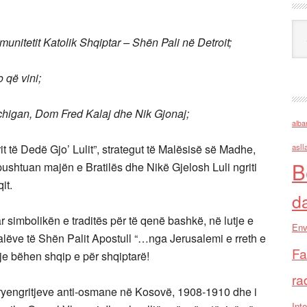
Ark
munitetit Katolik Shqiptar – Shën Pali në Detroit;
 që vini;
ichigan, Dom Fred Kalaj dhe Nik Gjonaj;
alba
it të Dedë Gjo’ Lulit”, strategut të Malësisë së Madhe,
asll
B
tit pushtuan majën e Bratilës dhe Nikë Gjelosh Luli ngriti
it.
d
r simbolikën e traditës për të qenë bashkë, në lutje e
Env
jalëve të Shën Palit Apostull “…nga Jerusalemi e rreth e
Fa
utje bëhen shqip e për shqiptarë!
ra
kryengritjeve anti-osmane në Kosovë, 1908-1910 dhe i
Inte