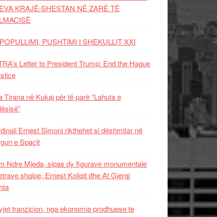
EVA KRAJË-SHESTAN NË ZARË TË
LMACISË
POPULLIMI, PUSHTIMI I SHEKULLIT XXI
RA’s Letter to President Trump: End the Hague
ustice
 Tirana në Kukaj për të parë “Lahuta e
ësisë”
dinali Ernest Simoni rikthehet si dëshmitar në
gun e Spaçit
 Ndre Mjeda, sipas dy figurave monumentale
letrave shqipe, Ernest Koliqit dhe At Gjergj
hta
vjet tranzicion, nga ekonomia prodhuese te