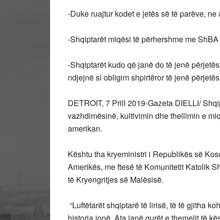
-Duke ruajtur kodet e jetës së të parëve, ne a
-Shqiptarët miqësi të përhershme me ShBA
-Shqiptarët kudo që janë do të jenë përjet
ndjejnë si obligim shpirtëror të jenë përjetës
DETROIT, 7 Prill 2019-Gazeta DIELLI/ Shqi
vazhdimësinë, kultivimin dhe thellimin e 
amerikan.
Kështu tha kryeministri i Republikës së Ko
Amerikës, me ftesë të Komunitetit Katolik Sh
të Kryengritjes së Malësisë.
“Luftëtarët shqiptarë të lirisë, të të gjitha 
historia jonë. Ata janë gurët e themelit të k