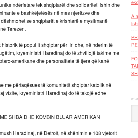
eko
nike ndërfetare tek shqiptarët dhe solidariteti ishin dhe
inante e bashkëjetësës në mes njerëzve dhe
A n
 dëshmohet se shqiptarët e krishterë e myslimanë
fsh
ënë Terezën.
PR
historik të popullit shqiptar për liri dhe, në nderim të
RE
rugëtim, kryeministri Haradinaj do të zhvillojë takime me
FO
ptaro-amerikane dhe personalitete të tjera që kanë
TA
SH
he me përfaqësues të komunitetit shqiptar katolik në
saj vizite, kryeministri Haradinaj do të takojë edhe
Kat
 ME SHBA DHE KOMBIN BUJAR AMERIKAN
mush Haradinaj, në Detroit, në shënimin e 108 vjetorit