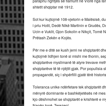
parapriu ngritjës së flamurit në Vlorë nga I
shtetit shqiptar më 1912.
Sot kur kujtojmë 108-vjetorin e Malësisë, du
i priu Hotit, Dedë Nikë Martinin e Grudës, 
Ucin e Vuklit, Gjon Sokolin e Nikçit, Tomë
Prëtash Zekën e Kojës.
Për me e ditë se kush jemi ne shqiptarët dhe m
kujtojmë lidhjen tonë si mishi me thonin, 
shqiptarëve myslimanë të atyre trevave rreth
shqiptarëve të të njëjtit gjak. Por popullsia 
propagandë, siç i shpërfilli gjatë tërë histori
Toleranca unike ndërfetare tek shqiptarët d
mënyrë dominante e bashkëjetësës në mes 
kjo dëshmohet se shqiptarët e krishterë e 
Nanën tonë, Terezen!