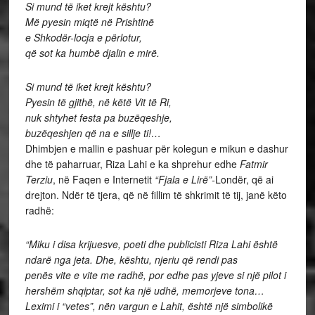
Si mund të iket krejt kështu?
Më pyesin miqtë në Prishtinë
e Shkodër-locja e përlotur,
që sot ka humbë djalin e mirë.
Si mund të iket krejt kështu?
Pyesin të gjithë, në këtë Vit të Ri,
nuk shtyhet festa pa buzëqeshje,
buzëqeshjen që na e sillje ti!…
Dhimbjen e mallin e pashuar për kolegun e mikun e dashur
dhe të paharruar, Riza Lahi e ka shprehur edhe
Fatmir
Terziu
, në Faqen e Internetit
“Fjala e Lirë”-
Londër, që ai
drejton. Ndër të tjera, që në fillim të shkrimit të tij, janë këto
radhë:
“Miku i disa krijuesve, poeti dhe publicisti Riza Lahi është
ndarë nga jeta. Dhe, kështu, njeriu që rendi pas
penës vite e vite me radhë, por edhe pas yjeve si një pilot i
hershëm shqiptar, sot ka një udhë, memorjeve tona…
Leximi i “vetes”, nën vargun e Lahit, është një simbolikë