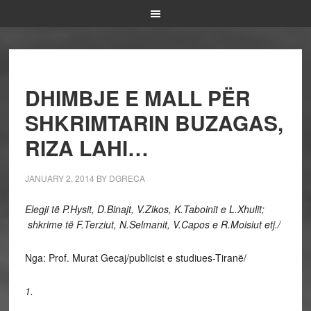
DHIMBJE E MALL PËR
SHKRIMTARIN BUZAGAS,
RIZA LAHI…
JANUARY 2, 2014
BY
DGRECA
Elegji të P.Hysit, D.Binajt, V.Zikos, K.Taboinit e L.Xhulit;
shkrime të F.Terziut, N.Selmanit, V.Capos e R.Moisiut etj./
Nga: Prof. Murat Gecaj/publicist e studiues-Tiranë/
1.