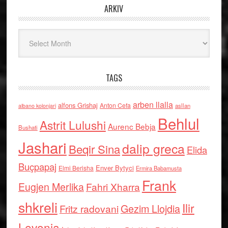
ARKIV
Arkiv
TAGS
arben llalla
alfons Grishaj
Anton Cefa
asllan
albano kolonjari
Behlul
Astrit Lulushi
Aurenc Bebja
Bushati
Jashari
dalip greca
Beqir Sina
Elida
Buçpapaj
Enver Bytyci
Elmi Berisha
Ermira Babamusta
Frank
Eugjen Merlika
Fahri Xharra
shkreli
Ilir
Gezim Llojdia
Fritz radovani
Levonja