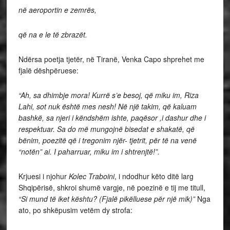
në aeroportin e zemrës,
që na e le të zbrazët.
Ndërsa poetja tjetër, në Tiranë, Venka Capo shprehet me
fjalë dëshpëruese:
“Ah, sa dhimbje mora! Kurrë s’e besoj, që miku im, Riza
Lahi, sot nuk është mes nesh! Në një takim, që kaluam
bashkë, sa njeri i këndshëm ishte, paqësor ,i dashur dhe i
respektuar. Sa do më mungojnë bisedat e shakatë, që
bënim, poezitë që i tregonim njër- tjetrit, për të na venë
“notën” ai. I paharruar, miku im i shtrenjtë!”.
Krjuesi i njohur
Kolec Traboini
, i ndodhur këto ditë larg
Shqipërisë, shkroi shumë vargje, në poezinë e tij me titull,
“Si mund të iket kështu? (Fjalë pikëlluese për një
mik)”
Nga
ato, po shkëpusim vetëm dy strofa: