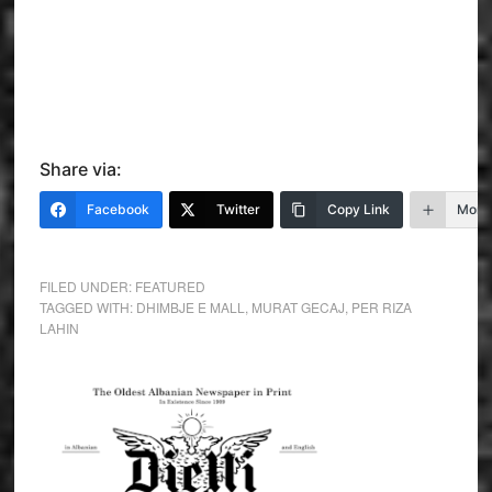
Share via:
Facebook
Twitter
Copy Link
More
FILED UNDER:
FEATURED
TAGGED WITH:
DHIMBJE E MALL
,
MURAT GECAJ
,
PER RIZA
LAHIN