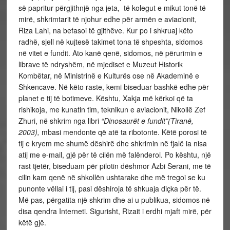
së papritur përgjithnjë nga jeta, të kolegut e mikut tonë të
mirë, shkrimtarit të njohur edhe për armën e aviacionit,
Riza Lahi, na befasoi të gjithëve. Kur po i shkruaj këto
radhë, sjell në kujtesë takimet tona të shpeshta, sidomos
në vitet e fundit. Ato kanë qenë, sidomos, në përurimin e
librave të ndryshëm, në mjediset e Muzeut Historik
Kombëtar, në Ministrinë e Kulturës ose në Akademinë e
Shkencave. Në këto raste, kemi biseduar bashkë edhe për
planet e tij të botimeve. Kështu, Xakja më kërkoi që ta
rishikoja, me kunatin tim, teknikun e aviacionit, Nikollë Zef
Zhuri, në shkrim nga libri
“Dinosaurët e fundit”(Tiranë,
2003),
mbasi mendonte që atë ta ribotonte. Këtë porosi të
tij e kryem me shumë dëshirë dhe shkrimin në fjalë ia nisa
atij me e-mail, gjë për të cilën më falënderoi. Po kështu, një
rast tjetër, biseduam për pilotin dëshmor Azbi Serani, me të
cilin kam qenë në shkollën ushtarake dhe më tregoi se ku
punonte vëllai i tij, pasi dëshiroja të shkuaja diçka për të.
Më pas, përgatita një shkrim dhe ai u publikua, sidomos në
disa qendra Interneti. Sigurisht, Rizait i erdhi mjaft mirë, për
këtë gjë.