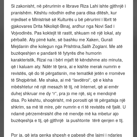
Si zakonisht, në përurimin e librave Riza Lahi ishte gjithnjë i
pranishëm. Kështu ndodhin edhe para diisa ditësh, kur
mjediset e Ministrisë së Kulturës u bë përurimi i librit të
gjakovares Drita Nikoliqit-Binaj, ardhur nga Novi Sad i
Vojvodinës. Pas koktejit të rastit, shkuam në një lokal, aty
përballë. Aty pimë kafe, së bashku me Xaken, Gurali
Mejdanin dhe kolegun nga Prishtina,Salih Zogiani. Me atë
buzëqeshjen e pandarë të fytyrës dhe humorin
karakteristik, Rizai na i bëri mjaft të këndshme ato minuta,
që i kaluam aty. Ndër të tjera, ai e kishte merak numrin e
revistës, që do të përgatisnin, me tematikë jetën e rromëve
të Shqipërisë. Me shaka, ai më “lavdëroi”, që e kisha
mbështetur në një mesazh të tij, në Internet, që ai emër
duhej shkruar me dy “r”, pra jo me një, siç e mendojnë
disa. Po kështu, shoqërisht, më porositi që të përgatisja një
shkrim, sa më të mire, për numrin e ri të revistës në fjalë. U
ndamë përzemërsisht dhe në mendje më ka mbetur ajo
buzëqeshja e tij, që gjithnjë ia pushtonte tërë qenjen e tij.
Por ja, që jeta qenka shpesh e pabesë dhe lajmi i ndarjes