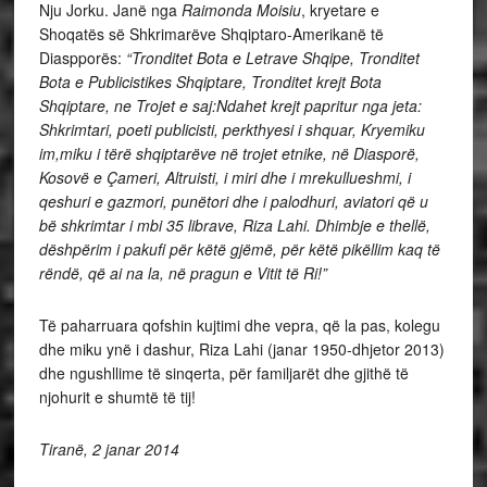
Nju Jorku. Janë nga
Raimonda Moisiu
, kryetare e
Shoqatës së Shkrimarëve Shqiptaro-Amerikanë të
Diaspporës:
“Tronditet Bota e Letrave Shqipe, Tronditet
Bota e Publicistikes Shqiptare, Tronditet krejt Bota
Shqiptare, ne Trojet e saj:Ndahet krejt papritur nga jeta:
Shkrimtari, poeti publicisti, perkthyesi i shquar, Kryemiku
im,miku i tërë shqiptarëve në trojet etnike, në Diasporë,
Kosovë e Çameri, Altruisti, i miri dhe i mrekullueshmi, i
qeshuri e gazmori, punëtori dhe i palodhuri, aviatori që u
bë shkrimtar i mbi 35 librave, Riza Lahi. Dhimbje e thellë,
dëshpërim i pakufi për këtë gjëmë, për këtë pikëllim kaq të
rëndë, që ai na la, në pragun e Vitit të Ri!”
Të paharruara qofshin kujtimi dhe vepra, që la pas, kolegu
dhe miku ynë i dashur, Riza Lahi (janar 1950-dhjetor 2013)
dhe ngushllime të sinqerta, për familjarët dhe gjithë të
njohurit e shumtë të tij!
Tiranë, 2 janar 2014