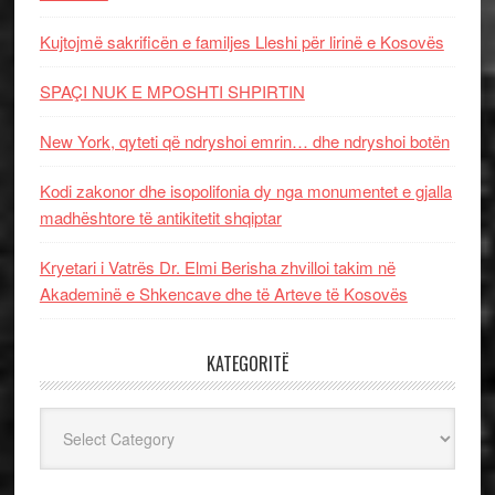
Kujtojmë sakrificën e familjes Lleshi për lirinë e Kosovës
SPAÇI NUK E MPOSHTI SHPIRTIN
New York, qyteti që ndryshoi emrin… dhe ndryshoi botën
Kodi zakonor dhe isopolifonia dy nga monumentet e gjalla
madhështore të antikitetit shqiptar
Kryetari i Vatrës Dr. Elmi Berisha zhvilloi takim në
Akademinë e Shkencave dhe të Arteve të Kosovës
KATEGORITË
Kategoritë