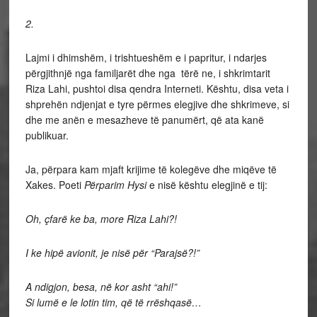
2.
Lajmi i dhimshëm, i trishtueshëm e i papritur, i ndarjes
përgjithnjë nga familjarët dhe nga tërë ne, i shkrimtarit
Riza Lahi, pushtoi disa qendra Interneti. Kështu, disa veta i
shprehën ndjenjat e tyre përmes elegjive dhe shkrimeve, si
dhe me anën e mesazheve të panumërt, që ata kanë
publikuar.
Ja, përpara kam mjaft krijime të kolegëve dhe miqëve të
Xakes. Poeti
Përparim Hysi
e nisë kështu elegjinë e tij:
Oh, çfarë ke ba, more Riza Lahi?!
I ke hipë avionit, je nisë për “Parajsë?!”
A ndigjon, besa, në kor asht “ahi!”
Si lumë e le lotin tim, që të rrëshqasë…