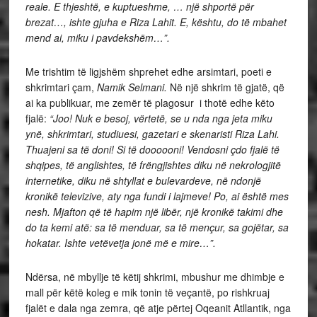
reale. E thjeshtë, e kuptueshme, … një shportë për
brezat…, ishte gjuha e Riza Lahit. E, kështu, do të mbahet
mend ai, miku i pavdekshëm…”.
Me trishtim të ligjshëm shprehet edhe arsimtari, poeti e
shkrimtari çam,
Namik Selmani.
Në një shkrim të gjatë, që
ai ka publikuar, me zemër të plagosur i thotë edhe këto
fjalë:
“Joo! Nuk e besoj, vërtetë, se u nda nga jeta miku
ynë, shkrimtari, studiuesi, gazetari e skenaristi Riza Lahi.
Thuajeni sa të doni! Si të doooooni! Vendosni çdo fjalë të
shqipes, të anglishtes, të frëngjishtes diku në nekrologjitë
internetike, diku në shtyllat e bulevardeve, në ndonjë
kronikë televizive, aty nga fundi i lajmeve! Po, ai është mes
nesh. Mjafton që të hapim një libër, një kronikë takimi dhe
do ta kemi atë: sa të menduar, sa të mençur, sa gojëtar, sa
hokatar. Ishte vetëvetja jonë më e mire…”.
Ndërsa, në mbyllje të këtij shkrimi, mbushur me dhimbje e
mall për këtë koleg e mik tonin të veçantë, po rishkruaj
fjalët e dala nga zemra, që atje përtej Oqeanit Atllantik, nga