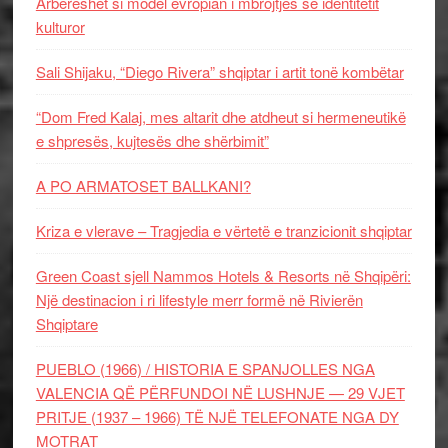
Arbëreshët si model evropian i mbrojtjes së identitetit
kulturor
Sali Shijaku, “Diego Rivera” shqiptar i artit tonë kombëtar
“Dom Fred Kalaj, mes altarit dhe atdheut si hermeneutikë
e shpresës, kujtesës dhe shërbimit”
A PO ARMATOSET BALLKANI?
Kriza e vlerave – Tragjedia e vërtetë e tranzicionit shqiptar
Green Coast sjell Nammos Hotels & Resorts në Shqipëri:
Një destinacion i ri lifestyle merr formë në Rivierën
Shqiptare
PUEBLO (1966) / HISTORIA E SPANJOLLES NGA
VALENCIA QË PËRFUNDOI NË LUSHNJE — 29 VJET
PRITJE (1937 – 1966) TË NJË TELEFONATE NGA DY
MOTRAT