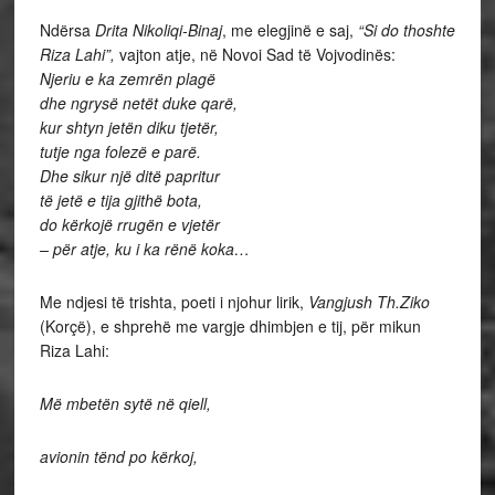
Ndërsa
Drita Nikoliqi-Binaj
, me elegjinë e saj,
“Si do thoshte
Riza Lahi”,
vajton atje, në Novoi Sad të Vojvodinës:
Njeriu e ka zemrën plagë
dhe ngrysë netët duke qarë,
kur shtyn jetën diku tjetër,
tutje nga folezë e parë.
Dhe sikur një ditë papritur
të jetë e tija gjithë bota,
do kërkojë rrugën e vjetër
– për atje, ku i ka rënë koka…
Me ndjesi të trishta, poeti i njohur lirik,
Vangjush Th.Ziko
(Korçë), e shprehë me vargje dhimbjen e tij, për mikun
Riza Lahi:
Më mbetën sytë në qiell,
avionin tënd po kërkoj,