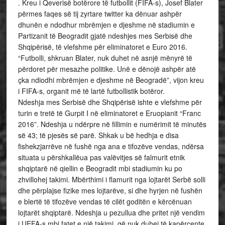
. Kreu i Qeverisë botërore të futbollit (FIFA-s), Josef Blater
përmes faqes së tij zyrtare twitter ka dënuar ashpër
dhunën e ndodhur mbrëmjen e djeshme në stadiumin e
Partizanit të Beogradit gjatë ndeshjes mes Serbisë dhe
Shqipërisë, të vlefshme për eliminatoret e Euro 2016.
“Futbolli, shkruan Blater, nuk duhet në asnjë mënyrë të
përdoret për mesazhe politike. Unë e dënojë ashpër atë
çka ndiodhi mbrëmjen e djeshme në Beogradë”, vijon kreu
i FIFA-s, organit më të lartë futbollistik botëror.
Ndeshja mes Serbisë dhe Shqipërisë ishte e vlefshme për
turin e tretë të Gurpit I në eliminatoret e Eruopianit “Franc
2016”. Ndeshja u ndërpre në fillimin e numërimit të minutës
së 43; të pjesës së parë. Shkak u bë hedhja e disa
fishekzjarrëve në fushë nga ana e tifozëve vendas, ndërsa
situata u përshkallëua pas valëvitjes së falmurit etnik
shqiptarë në qiellin e Beogradit mbi stadiumin ku po
zhvillohej takimi. Mbërthimi i flamurit nga lojtarët Serbë solli
dhe përplajse fizike mes lojtarëve, si dhe hyrjen në fushën
e blertë të tifozëve vendas të cilët goditën e kërcënuan
lojtarët shqiptarë. Ndeshja u pezullua dhe pritet një vendim
i UEFA-s mbi fatet e një takimi, që nuk duhej të kapërcente