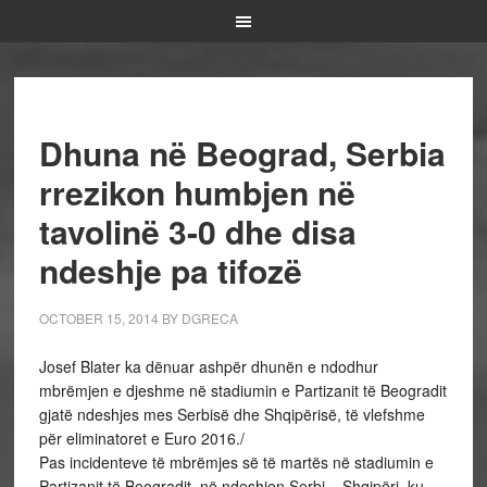
Dhuna në Beograd, Serbia
rrezikon humbjen në
tavolinë 3-0 dhe disa
ndeshje pa tifozë
OCTOBER 15, 2014
BY
DGRECA
Josef Blater ka dënuar ashpër dhunën e ndodhur
mbrëmjen e djeshme në stadiumin e Partizanit të Beogradit
gjatë ndeshjes mes Serbisë dhe Shqipërisë, të vlefshme
për eliminatoret e Euro 2016./
Pas incidenteve të mbrëmjes së të martës në stadiumin e
Partizanit të Beogradit, në ndeshjen Serbi – Shqipëri, ku