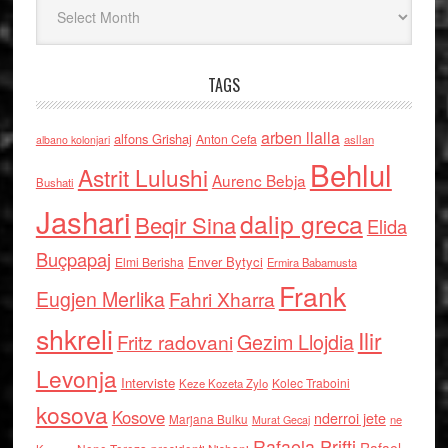
TAGS
arben llalla
alfons Grishaj
Anton Cefa
asllan
albano kolonjari
Behlul
Astrit Lulushi
Aurenc Bebja
Bushati
Jashari
dalip greca
Beqir Sina
Elida
Buçpapaj
Enver Bytyci
Elmi Berisha
Ermira Babamusta
Frank
Eugjen Merlika
Fahri Xharra
shkreli
Ilir
Gezim Llojdia
Fritz radovani
Levonja
Interviste
Kolec Traboini
Keze Kozeta Zylo
kosova
Kosove
nderroi jete
Marjana Bulku
ne
Murat Gecaj
Rafaela Prifti