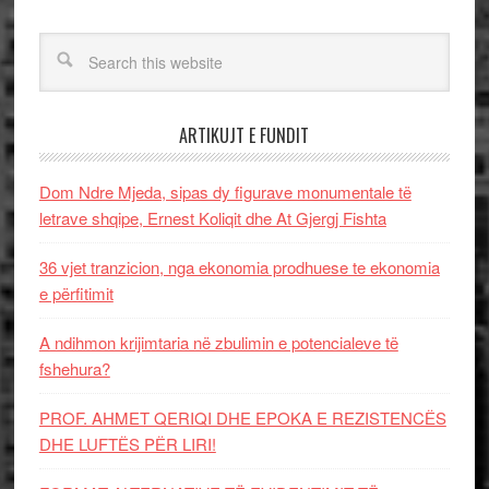
ARTIKUJT E FUNDIT
Dom Ndre Mjeda, sipas dy figurave monumentale të
letrave shqipe, Ernest Koliqit dhe At Gjergj Fishta
36 vjet tranzicion, nga ekonomia prodhuese te ekonomia
e përfitimit
A ndihmon krijimtaria në zbulimin e potencialeve të
fshehura?
PROF. AHMET QERIQI DHE EPOKA E REZISTENCЁS
DHE LUFTЁS PЁR LIRI!