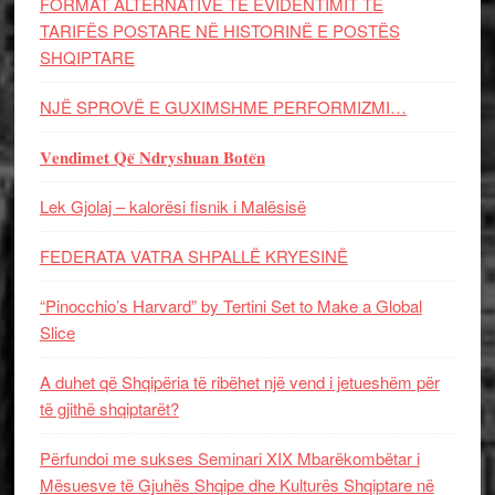
FORMAT ALTERNATIVE TË EVIDENTIMIT TË
TARIFËS POSTARE NË HISTORINË E POSTËS
SHQIPTARE
NJË SPROVË E GUXIMSHME PERFORMIZMI…
𝐕𝐞𝐧𝐝𝐢𝐦𝐞𝐭 𝐐𝐞̈ 𝐍𝐝𝐫𝐲𝐬𝐡𝐮𝐚𝐧 𝐁𝐨𝐭𝐞̈𝐧
Lek Gjolaj – kalorësi fisnik i Malësisë
FEDERATA VATRA SHPALLË KRYESINË
“Pinocchio’s Harvard” by Tertini Set to Make a Global
Slice
A duhet që Shqipëria të ribëhet një vend i jetueshëm për
të gjithë shqiptarët?
Përfundoi me sukses Seminari XIX Mbarëkombëtar i
Mësuesve të Gjuhës Shqipe dhe Kulturës Shqiptare në