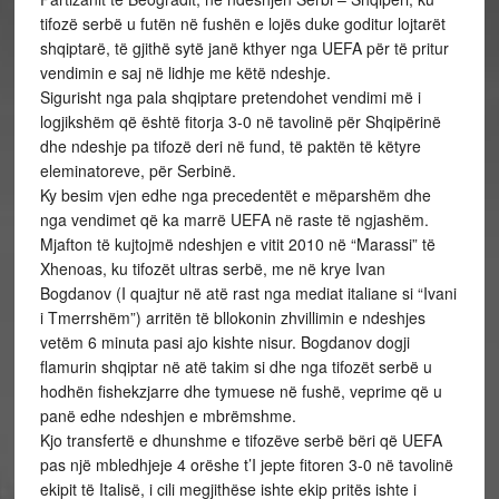
tifozë serbë u futën në fushën e lojës duke goditur lojtarët
shqiptarë, të gjithë sytë janë kthyer nga UEFA për të pritur
vendimin e saj në lidhje me këtë ndeshje.
Sigurisht nga pala shqiptare pretendohet vendimi më i
logjikshëm që është fitorja 3-0 në tavolinë për Shqipërinë
dhe ndeshje pa tifozë deri në fund, të paktën të këtyre
eleminatoreve, për Serbinë.
Ky besim vjen edhe nga precedentët e mëparshëm dhe
nga vendimet që ka marrë UEFA në raste të ngjashëm.
Mjafton të kujtojmë ndeshjen e vitit 2010 në “Marassi” të
Xhenoas, ku tifozët ultras serbë, me në krye Ivan
Bogdanov (I quajtur në atë rast nga mediat italiane si “Ivani
i Tmerrshëm”) arritën të bllokonin zhvillimin e ndeshjes
vetëm 6 minuta pasi ajo kishte nisur. Bogdanov dogji
flamurin shqiptar në atë takim si dhe nga tifozët serbë u
hodhën fishekzjarre dhe tymuese në fushë, veprime që u
panë edhe ndeshjen e mbrëmshme.
Kjo transfertë e dhunshme e tifozëve serbë bëri që UEFA
pas një mbledhjeje 4 orëshe t’I jepte fitoren 3-0 në tavolinë
ekipit të Italisë, i cili megjithëse ishte ekip pritës ishte i