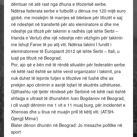
dëmtuar në atë rast nga dhuna e tifozerisë serbe.
Ndërsa federata serbe e futbollit u dënua me 120 mijë euro
gjobë, me moslejim të marrjes së biletave për tifozët e saj
në ndeshjet në transfertë për ato eleminatore si dhe me
ndeshje pa tifozë për takimin e radhës (që ishte Serbi –
Irlanda e Veriut) dhe një ndeshje nën vëzhgim për takimin
me Ishujt Faroe të po atij viti. Ndërsa takimi I fundit i
eleminatoreve të Europianit 2012 që ishte Serbi – Itali, u
luajt pa tifozë në Beograd.
Por, ajo që e bën më të rëndë situatën për federatën serbe
në këtë rast është se ishte vend organizator i takimit, pra
nuk duhet të lejonte futjen e tifozëve në fushë dhe as
prekjen apo cënimin e asnjë lojtari të skudrës udhëtuese.
Gjithashtu një tjetër rëndesë për Serbinë në këtë rast është
shfaqja e ultrasit të dhunshëm Ivan Bogdanov në Beograd,
i cili vuajti dënimin me 1 vit e 11 muaj burg, për incidentet e
Xhenoas dhe u lirua në muajin prill të këtij viti. (ATSH-
Gjergji Mima/)
Blater dënon dhunën në Beograd: Jo mesazhe politike në
sport