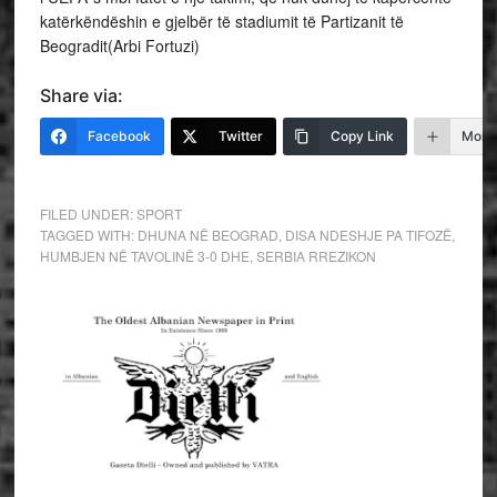
katërkëndëshin e gjelbër të stadiumit të Partizanit të
Beogradit(Arbi Fortuzi)
Share via:
Facebook
Twitter
Copy Link
More
FILED UNDER:
SPORT
TAGGED WITH:
DHUNA NË BEOGRAD
,
DISA NDESHJE PA TIFOZË
,
HUMBJEN NË TAVOLINË 3-0 DHE
,
SERBIA RREZIKON