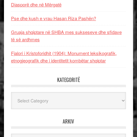
Diasporë dhe në Mërgatë
Pse dhe kush e vrau Hasan Riza Pashën?
Gruaja shqiptare në SHBA mes sukseseve dhe sfidave
të së ardhmes
Fjalori i Kristoforidhit (1904): Monument leksikografik,
etnogjeografik dhe i identitetit kombëtar shqiptar
KATEGORITË
Kategoritë
ARKIV
Arkiv