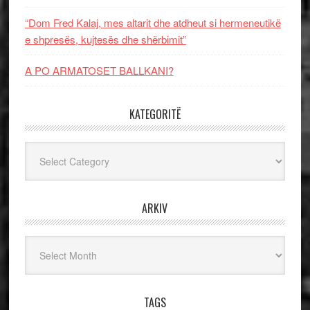
“Dom Fred Kalaj, mes altarit dhe atdheut si hermeneutikë
e shpresës, kujtesës dhe shërbimit”
A PO ARMATOSET BALLKANI?
KATEGORITË
Kategoritë
ARKIV
Arkiv
TAGS