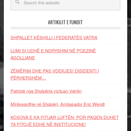
ARTIKUJT E FUNDIT
SHPALLET KËSHILLI I FEDERATËS VATRA
LUMI SI UDHË E NDRYSHIM NË POEZINË
AGOLLIANE
ZËMËRIM DHE PAS VDEKJES! DISIDENTI I
PËRHERSHËM…
Patriotë nga Shqipëria vizituan Vatrën
Mirëseardhje në Shqipëri, Ambasador Eric Wendt
KOSOVA E KA FITUAR LUFTËN, POR PAQEN DUHET
TA FITOJË EDHE NË INSTITUCIONE!