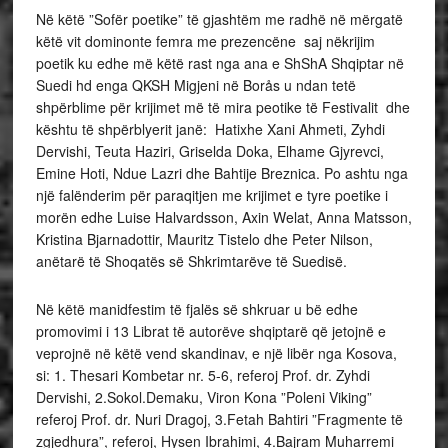
Në këtë ”Sofër poetike” të gjashtëm me radhë në mërgatë
këtë vit dominonte femra me prezencëne saj nëkrijim
poetik ku edhe më këtë rast nga ana e ShShA Shqiptar në
Suedi hd enga QKSH Migjeni në Borås u ndan tetë
shpërblime për krijimet më të mira peotike të Festivalit dhe
kështu të shpërblyerit janë: Hatixhe Xani Ahmeti, Zyhdi
Dervishi, Teuta Haziri, Griselda Doka, Elhame Gjyrevci,
Emine Hoti, Ndue Lazri dhe Bahtije Breznica. Po ashtu nga
një falënderim për paraqitjen me krijimet e tyre poetike i
morën edhe Luise Halvardsson, Axin Welat, Anna Matsson,
Kristina Bjarnadottir, Mauritz Tistelo dhe Peter Nilson,
anëtarë të Shoqatës së Shkrimtarëve të Suedisë.
Në këtë manidfestim të fjalës së shkruar u bë edhe
promovimi i 13 Librat të autorëve shqiptarë që jetojnë e
veprojnë në këtë vend skandinav, e një libër nga Kosova,
si: 1. Thesari Kombetar nr. 5-6, referoj Prof. dr. Zyhdi
Dervishi, 2.Sokol.Demaku, Viron Kona ”Poleni Viking”
referoj Prof. dr. Nuri Dragoj, 3.Fetah Bahtiri ”Fragmente të
zgjedhura”, referoj, Hysen Ibrahimi, 4.Bajram Muharremi