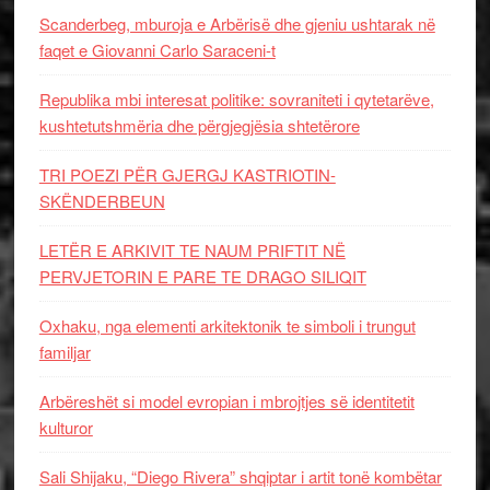
Scanderbeg, mburoja e Arbërisë dhe gjeniu ushtarak në
faqet e Giovanni Carlo Saraceni-t
Republika mbi interesat politike: sovraniteti i qytetarëve,
kushtetutshmëria dhe përgjegjësia shtetërore
TRI POEZI PËR GJERGJ KASTRIOTIN-
SKËNDERBEUN
LETËR E ARKIVIT TE NAUM PRIFTIT NË
PERVJETORIN E PARE TE DRAGO SILIQIT
Oxhaku, nga elementi arkitektonik te simboli i trungut
familjar
Arbëreshët si model evropian i mbrojtjes së identitetit
kulturor
Sali Shijaku, “Diego Rivera” shqiptar i artit tonë kombëtar