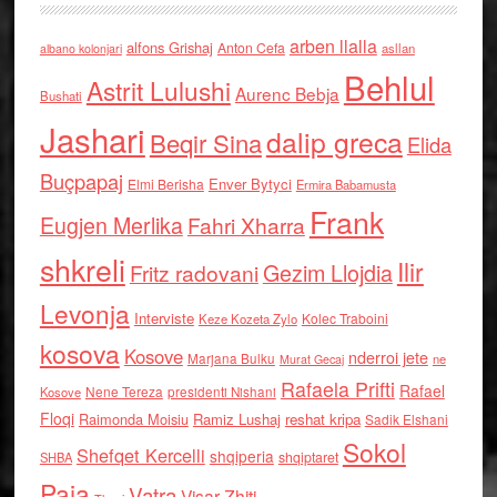
arben llalla
alfons Grishaj
Anton Cefa
asllan
albano kolonjari
Behlul
Astrit Lulushi
Aurenc Bebja
Bushati
Jashari
dalip greca
Beqir Sina
Elida
Buçpapaj
Enver Bytyci
Elmi Berisha
Ermira Babamusta
Frank
Eugjen Merlika
Fahri Xharra
shkreli
Ilir
Gezim Llojdia
Fritz radovani
Levonja
Interviste
Kolec Traboini
Keze Kozeta Zylo
kosova
Kosove
nderroi jete
Marjana Bulku
ne
Murat Gecaj
Rafaela Prifti
Rafael
Nene Tereza
Kosove
presidenti Nishani
Floqi
Raimonda Moisiu
Ramiz Lushaj
reshat kripa
Sadik Elshani
Sokol
Shefqet Kercelli
shqiperia
shqiptaret
SHBA
Paja
Vatra
Visar Zhiti