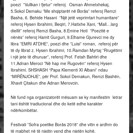
poezi ”Vullkan i fjetur” referoj Osman Ahmetxhekaj,
5.Sokol Demaku ”Me shqiptarët në Borås” referoj Remzi
Basha, 6. Behide Hasani ”Një jetë veprimtari humanitare”
referoj Hysen Ibrahimi, Beqiri, 7.Hatixhe Xani, “Mall…larg
diellit” referoj Remzi Basha, 8.Emine Hoti ”Poezitë e
nënës” referoj Hamit Gurguri, 9.Elhame Gjurevci me dy
libra ”EMRI ATDHE”, poezi dhe ”Luisi” roman, referoj për
të dy librat z. Hysen Ibrahimi, 10.Ramdan Myrtaj ”Rrugëtimi
i një jete të dhuruar”, referoj Prof. Fetah Bahtiri dhe
11.Adnan Meroci ”Në hap me Rugovën” referoj Hysen
Ibrahimi. SHSHASH “Papa Klementi XI Albani” ndau
“MIRËNJOHJE”, për Prof. Sokol Demakun, Remzi Bashën,
Xhavit Çitakun dhe Adnan Merovcin.
Në fund nga organizatorët mësuam se ky manifestim letrar
tani është tradiucional dhe do ketë edhe karakter
ndërkombëtar.
Festivali ”Sofra poetike Borås 2018” dhe vitin e ardhm do
të mabhet në të njejtin vend dhe njetën kohë.