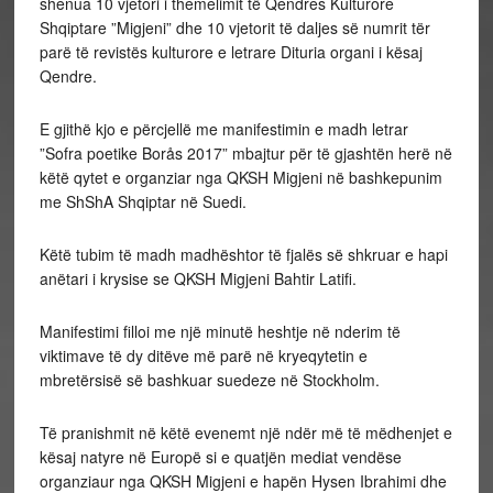
shenua 10 vjetori i themelimit të Qendres Kulturore
Shqiptare ”Migjeni” dhe 10 vjetorit të daljes së numrit tër
parë të revistës kulturore e letrare Dituria organi i kësaj
Qendre.
E gjithë kjo e përcjellë me manifestimin e madh letrar
”Sofra poetike Borås 2017” mbajtur për të gjashtën herë në
këtë qytet e organziar nga QKSH Migjeni në bashkepunim
me ShShA Shqiptar në Suedi.
Këtë tubim të madh madhështor të fjalës së shkruar e hapi
anëtari i krysise se QKSH Migjeni Bahtir Latifi.
Manifestimi filloi me një minutë heshtje në nderim të
viktimave të dy ditëve më parë në kryeqytetin e
mbretërsisë së bashkuar suedeze në Stockholm.
Të pranishmit në këtë evenemt një ndër më të mëdhenjet e
kësaj natyre në Europë si e quatjën mediat vendëse
organziaur nga QKSH Migjeni e hapën Hysen Ibrahimi dhe