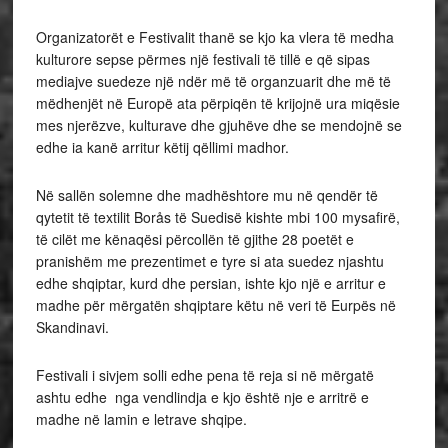
Organizatorët e Festivalit thanë se kjo ka vlera të medha
kulturore sepse përmes një festivali të tillë e që sipas
mediajve suedeze një ndër më të organzuarit dhe më të
mëdhenjët në Europë ata përpiqën të krijojnë ura miqësie
mes njerëzve, kulturave dhe gjuhëve dhe se mendojnë se
edhe ia kanë arritur këtij qëllimi madhor.
Në sallën solemne dhe madhështore mu në qendër të
qytetit të textilit Borås të Suedisë kishte mbi 100 mysafirë,
të cilët me kënaqësi përcollën të gjithe 28 poetët e
pranishëm me prezentimet e tyre si ata suedez njashtu
edhe shqiptar, kurd dhe persian, ishte kjo një e arritur e
madhe për mërgatën shqiptare këtu në veri të Eurpës në
Skandinavi.
Festivali i sivjem solli edhe pena të reja si në mërgatë
ashtu edhe nga vendlindja e kjo është nje e arritrë e
madhe në lamin e letrave shqipe.