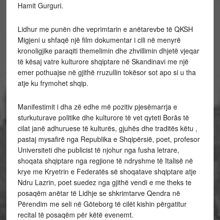
Hamit Gurguri.
Lidhur me punën dhe veprimtarin e anëtarevbe të QKSH
Migjeni u shfaqë një film dokumentar i cili në menyrë
kronoligjike paraqiti themelimin dhe zhvillimin dhjetë vjeqar
të kësaj vatre kulturore shqiptare në Skandinavi me një
emer pothuajse në gjithë rruzullin tokësor sot apo si u tha
atje ku frymohet shqip.
Manifestimit i dha zë edhe më pozitiv pjesëmarrja e
sturkuturave politike dhe kulturore të vet qyteti Borås të
cilat janë adhuruese të kulturës, gjuhës dhe traditës këtu ,
pastaj mysafirë nga Republika e Shqipërsië, poet, profesor
Universiteti dhe publicist të njohur nga fusha letrare,
shoqata shqiptare nga regjione të ndryshme të Italisë në
krye me Kryetrin e Federatës së shoqatave shqiptare atje
Ndru Lazrin, poet suedez nga gjithë vendi e me theks te
posaqëm anëtar të Lidhje se shkrimtarve Qendra në
Përendim me seli në Göteborg të cilët kishin përgatitur
recital të posaqëm për këtë evenemt.