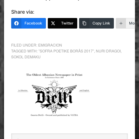
Share via:
Facebook
Twitter
Copy Link
More
FILED UNDER:
EMIGRACION
TAGGED WITH:
”SOFRA POETIKE BORÅS 2017”
,
NURI DRAGOI
,
SOKOL DEMAKU