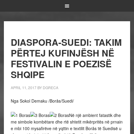
DIASPORA-SUEDI: TAKIM
PËRTEJ KUFINJËSH NË
FESTIVALIN E POEZISË
SHQIPE
APRIL 11, 2017
BY
DGRECA
Nga Sokol Demaku /Borås/Suedi/
Në një ambient fatastik dhe
me simbole kombëtare dhe rtë shtetit mikërpritës në prnain
e mbi 100 mysafirëve në yqttin e textilit Borås të Suedisë u