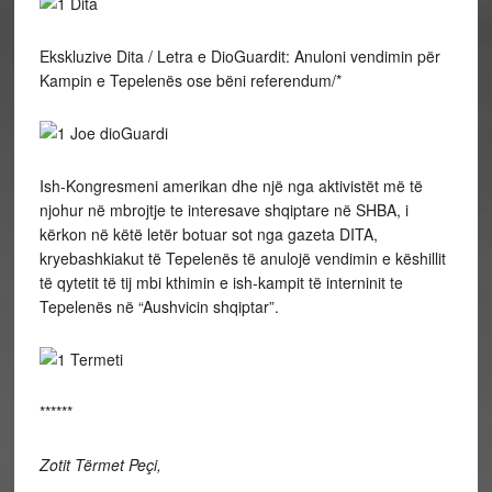
Ekskluzive Dita / Letra e DioGuardit: Anuloni vendimin për
Kampin e Tepelenës ose bëni referendum/*
Ish-Kongresmeni amerikan dhe një nga aktivistët më të
njohur në mbrojtje te interesave shqiptare në SHBA, i
kërkon në këtë letër botuar sot nga gazeta DITA,
kryebashkiakut të Tepelenës të anulojë vendimin e këshillit
të qytetit të tij mbi kthimin e ish-kampit të interninit te
Tepelenës në “Aushvicin shqiptar”.
******
Zotit Tërmet Peçi,