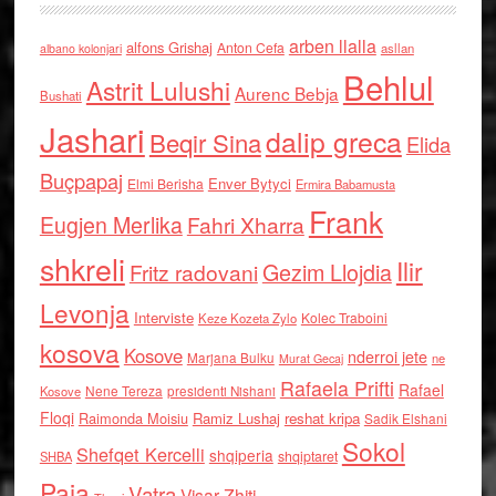
arben llalla
alfons Grishaj
Anton Cefa
asllan
albano kolonjari
Behlul
Astrit Lulushi
Aurenc Bebja
Bushati
Jashari
dalip greca
Beqir Sina
Elida
Buçpapaj
Enver Bytyci
Elmi Berisha
Ermira Babamusta
Frank
Eugjen Merlika
Fahri Xharra
shkreli
Ilir
Gezim Llojdia
Fritz radovani
Levonja
Interviste
Kolec Traboini
Keze Kozeta Zylo
kosova
Kosove
nderroi jete
Marjana Bulku
ne
Murat Gecaj
Rafaela Prifti
Rafael
Nene Tereza
Kosove
presidenti Nishani
Floqi
Raimonda Moisiu
Ramiz Lushaj
reshat kripa
Sadik Elshani
Sokol
Shefqet Kercelli
shqiperia
shqiptaret
SHBA
Paja
Vatra
Visar Zhiti