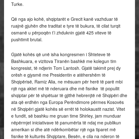
Turke.
Që nga ajo kohë, shqiptarët e Grecit kanë vazhduar të
ruajnë gjuhën dhe traditat e tyre të bukura, të cilat turqit
osmanë u përpoqën t’i zhduknin gjatë 425 viteve të
pushtimit brutal.
Gjatë kohës që unë isha kongresmen i Shteteve të
Bashkuara, e vizitova Tiranën bashkë me kolegun tim
kongresist, të ndjerin Tom Lantosh. Gjatë takimit prej dy
orësh e gjysmë me Presidentin e atëhershëm të
Shqipërisë, Ramiz Alia, ne mësuam për herë të parë mbi
një nga aktet më të nderuara dhe më fisnike të popullit
shqiptar për të shpëtuar të gjithë hebrenjtë në Shqipëri dhe
ata që erdhën nga Europa Perëndimore përmes Kosovës
në Shqipëri gjatë kohës së errët të holokaustit nazist. Vitet
e fundit, së bashku me gruan time Shirley, jam munduar
nëpërmjet iniciativave të panumërta të ndaj me publikun
amerikan si dhe atë ndërkombëtar një nga tiparet më
fisnike të kulturës Shqiptare, Besën, e cila na nderon të