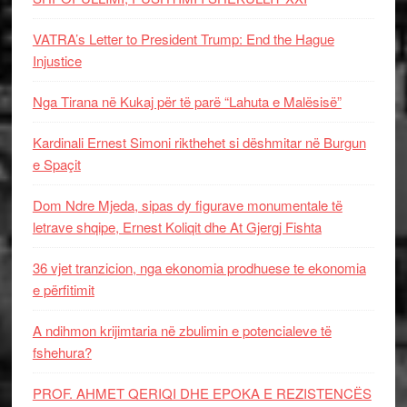
VATRA’s Letter to President Trump: End the Hague
Injustice
Nga Tirana në Kukaj për të parë “Lahuta e Malësisë”
Kardinali Ernest Simoni rikthehet si dëshmitar në Burgun
e Spaçit
Dom Ndre Mjeda, sipas dy figurave monumentale të
letrave shqipe, Ernest Koliqit dhe At Gjergj Fishta
36 vjet tranzicion, nga ekonomia prodhuese te ekonomia
e përfitimit
A ndihmon krijimtaria në zbulimin e potencialeve të
fshehura?
PROF. AHMET QERIQI DHE EPOKA E REZISTENCЁS