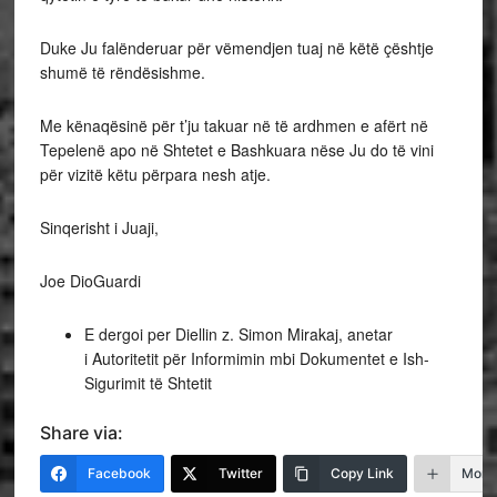
Duke Ju falënderuar për vëmendjen tuaj në këtë çështje
shumë të rëndësishme.
Me kënaqësinë për t’ju takuar në të ardhmen e afërt në
Tepelenë apo në Shtetet e Bashkuara nëse Ju do të vini
për vizitë këtu përpara nesh atje.
Sinqerisht i Juaji,
Joe DioGuardi
E dergoi per Diellin z. Simon Mirakaj, anetar
i Autoritetit për Informimin mbi Dokumentet e Ish-
Sigurimit të Shtetit
Share via:
Facebook
Twitter
Copy Link
More