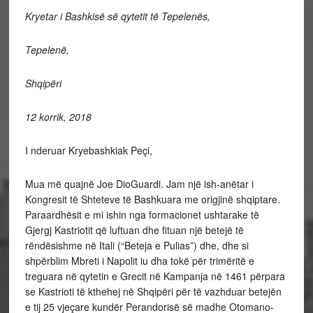
Kryetar i Bashkisë së qytetit të Tepelenës,
Tepelenë,
Shqipëri
12 korrik, 2018
I nderuar Kryebashkiak Peçi,
Mua më quajnë Joe DioGuardi. Jam një ish-anëtar i
Kongresit të Shteteve të Bashkuara me origjinë shqiptare.
Paraardhësit e mi ishin nga formacionet ushtarake të
Gjergj Kastriotit që luftuan dhe fituan një betejë të
rëndësishme në Itali (“Beteja e Pulias”) dhe, dhe si
shpërblim Mbreti i Napolit iu dha tokë për trimëritë e
treguara në qytetin e Grecit në Kampanja në 1461 përpara
se Kastrioti të kthehej në Shqipëri për të vazhduar betejën
e tij 25 vjeçare kundër Perandorisë së madhe Otomano-