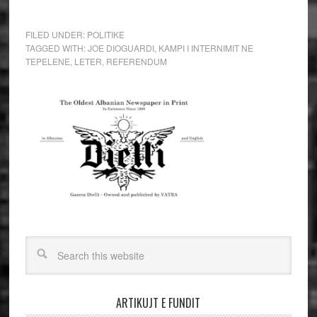
FILED UNDER:
POLITIKE
TAGGED WITH:
JOE DIOGUARDI
,
KAMPI I INTERNIMIT NE
TEPELENE
,
LETER
,
REFERENDUM
ARTIKUJT E FUNDIT