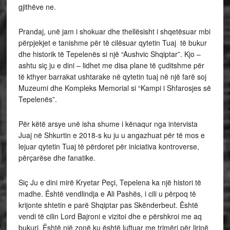
gjithëve ne.
Prandaj, unë jam i shokuar dhe thellësisht i shqetësuar mbi
përpjekjet e tanishme për të cilësuar qytetin Tuaj të bukur
dhe historik të Tepelenës si një “Aushvic Shqiptar”. Kjo –
ashtu siç ju e dini – lidhet me disa plane të çuditshme për
të kthyer barrakat ushtarake në qytetin tuaj në një farë soj
Muzeumi dhe Kompleks Memorial si “Kampi i Shfarosjes së
Tepelenës”.
Për këtë arsye unë isha shume i kënaqur nga intervista
Juaj në Shkurtin e 2018-s ku ju u angazhuat për të mos e
lejuar qytetin Tuaj të përdoret për iniciativa kontroverse,
përçarëse dhe fanatike.
Siç Ju e dini mirë Kryetar Peçi, Tepelena ka një histori të
madhe. Është vendlindja e Ali Pashës, i cili u përpoq të
krijonte shtetin e parë Shqiptar pas Skënderbeut. Është
vendi të cilin Lord Bajroni e vizitoi dhe e përshkroi me aq
bukuri. Është një zonë ku është luftuar me trimëri për lirinë