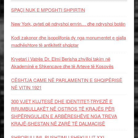
SPAÇI NUK E MPOSHTI SHPIRTIN
New York, qyteti që ndryshoi emrin… dhe ndryshoi botën
Kodi zakonor dhe isopolifonia dy nga monumentet e gjalla
madhështore të antikitetit shqiptar
Kryetari i Vatrës Dr. Elmi Berisha zhvilloi takim në
Akademinë e Shkencave dhe të Arteve të Kosovës
ÇËSHTJA ÇAME NË PARLAMENTIN E SHQIPËRISË
NË VITIN 1921
300 VJET KUJTESË DHE IDENTITET-TRYEZË E
RRUMBULLAKËT NË OSTROS TË KRAJËS PËR
SHPËRNGULJEN E ARBËRESHËVE NGA TREVA
KRAJË-SHESTAN NË ZARË TË DALMACISË
SHPOPULLIMI, PUSHTIMI I SHEKULLIT XXI