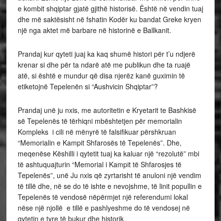
e kombit shqiptar gjatë gjithë historisë. Është në vendin tuaj
dhe më saktësisht në fshatin Kodër ku bandat Greke kryen
një nga aktet më barbare në historinë e Ballkanit.
Prandaj kur qyteti juaj ka kaq shumë histori për t’u ndjerë
krenar si dhe për ta ndarë atë me publikun dhe ta ruajë
atë, si është e mundur që disa njerëz kanë guximin të
etiketojnë Tepelenën si “Aushvicin Shqiptar”?
Prandaj unë ju nxis, me autoritetin e Kryetarit te Bashkisë
së Tepelenës të tërhiqni mbështetjen për memorialin
Kompleks i cili në mënyrë të falsifikuar përshkruan
“Memorialin e Kampit Shfarosës të Tepelenës”. Dhe,
meqenëse Këshilli i qytetit tuaj ka kaluar një “rezolutë” mbi
të ashtuquajturin “Memorial i Kampit të Shfarosjes të
Tepelenës”, unë Ju nxis që zyrtarisht të anuloni një vendim
të tillë dhe, në se do të ishte e nevojshme, të linit popullin e
Tepelenës të vendosë nëpërmjet një referendumi lokal
nëse një njollë e tillë e pashlyeshme do të vendosej në
qytetin e tyre të bukur dhe historik.