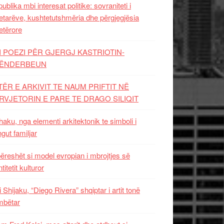
ublika mbi interesat politike: sovraniteti i
etarëve, kushtetutshmëria dhe përgjegjësia
etërore
I POEZI PËR GJERGJ KASTRIOTIN-
ËNDERBEUN
TËR E ARKIVIT TE NAUM PRIFTIT NË
RVJETORIN E PARE TE DRAGO SILIQIT
aku, nga elementi arkitektonik te simboli i
ngut familjar
ëreshët si model evropian i mbrojtjes së
titetit kulturor
i Shijaku, “Diego Rivera” shqiptar i artit tonë
mbëtar