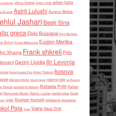
arben llalla
alfons Grishaj
Anton Cefa
no kolonjari
Astrit Lulushi
Aurenc Bebja
an Bushati
ehlul Jashari
Beqir Sina
alip greca
Elida Buçpapaj
Elmi Berisha
Eugjen Merlika
er Bytyci
Ermira Babamusta
Frank shkreli
hri Xharra
Fritz
Ilir Levonja
Gezim Llojdia
dovani
kosova
rviste
Kolec Traboini
Keze Kozeta Zylo
sove
nderroi jete
Marjana Bulku
ne Kosove
Murat Gecaj
Rafaela Prifti
Rafael
e Tereza
presidenti Nishani
qi
Raimonda Moisiu
Ramiz Lushaj
reshat kripa
Sadik
Shefqet Kercelli
shqiperia
hani
shqiptaret
SHBA
kol Paja
Vatra
Visar Zhiti
Thaci