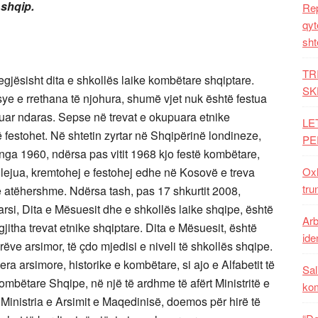
 shqip.
Rep
qyt
sht
TR
egjësisht dita e shkollës laike kombëtare shqiptare.
SK
sye e rrethana të njohura, shumë vjet nuk është festua
tuar ndaras. Sepse në trevat e okupuara etnike
LE
 festohet. Në shtetin zyrtar në Shqipërinë londineze,
PE
nga 1960, ndërsa pas vitit 1968 kjo festë kombëtare,
 u lejua, kremtohej e festohej edhe në Kosovë e treva
Oxh
tru
 e atëhershme. Ndërsa tash, pas 17 shkurtit 2008,
si, Dita e Mësuesit dhe e shkollës laike shqipe, është
Arb
jitha trevat etnike shqiptare. Dita e Mësuesit, është
iden
ëve arsimor, të çdo mjedisi e niveli të shkollës shqipe.
tjera arsimore, historike e kombëtare, si ajo e Alfabetit të
Sal
mbëtare Shqipe, në një të ardhme të afërt Ministritë e
ko
Ministria e Arsimit e Maqedinisë, doemos për hirë të