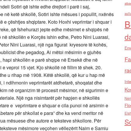
alba
i Sotiri që ishte edhe drejtori i parë i saj,
 në ketë shkollë, Sotiri ishte mësues i popullit, nxënës
asll
B
të e çështjes shqiptare. Koto Hoxhi veprimtar i shquar i
reke, që fshehurazi jepte edhe mësimet e shqipës në
d
ë në shkollën e Korçës ishin edhe, Petro Nini Luarasi,
etor Nini Luarasi, një nga figurat kryesore të kohës,
Env
publicist dhe pegadog, Ai mëtoi mësimin e gjuhës
Fa
ë, hapi shkollën e parë shqipe në Ersekë dhe në
 veproi 15 vjet. Kjo shkollë në fillim të shek. 20.
ra
 dhe u rihap më 1908. Këtë shkollë, që kur u hap më
Inte
i, i ndihmonin veprimtarët atdhetarë, shoqatat dhe
Ko
ikim në organizim të procesit mësimor, në sigurimin e
riale. Një nga nisimtarët për hapjen e shkollës
Nen
tare e veprimtare e shquar e cila punoi në arsimin e
Flo
“Abetare për shkollat e para” dhe ka vend meritor në
Els
So
grua mësuese dhe autore e teksteve shkollore. Për
 teksteve mësimore veçohen vëllezërit Naim e Samiu