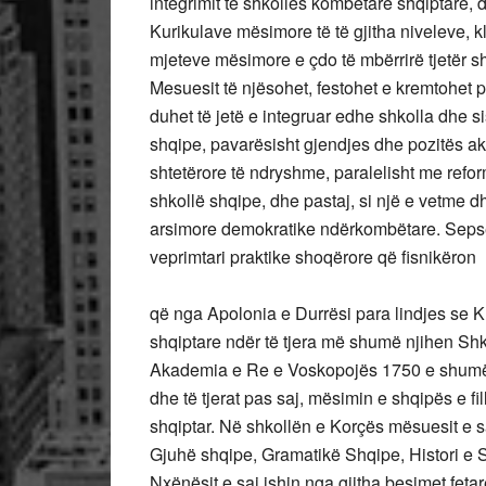
integrimit të shkollës kombëtare shqiptare,
Kurikulave mësimore të të gjitha niveleve, k
mjeteve mësimore e çdo të mbërrirë tjetër s
Mesuesit të njësohet, festohet e kremtohet p
duhet të jetë e integruar edhe shkolla dhe s
shqipe, pavarësisht gjendjes dhe pozitës akt
shtetërore të ndryshme, paralelisht me refo
shkollë shqipe, dhe pastaj, si një e vetme 
arsimore demokratike ndërkombëtare. Sepse 
veprimtari praktike shoqërore që fisnikëron
që nga Apolonia e Durrësi para lindjes se K
shqiptare ndër të tjera më shumë njihen Shk
Akademia e Re e Voskopojës 1750 e shumë t
dhe të tjerat pas saj, mësimin e shqipës e f
shqiptar. Në shkollën e Korçës mësuesit e 
Gjuhë shqipe, Gramatikë Shqipe, Histori e S
Nxënësit e saj ishin nga gjitha besimet fetar