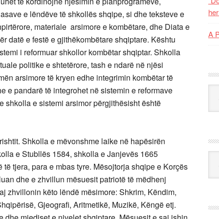
“Do
 duhet të kordinojnë njësimin e planprogrameve,
her
lasave e lëndëve të shkollës shqipe, si dhe teksteve e
hpirtërore, materiale arsimore e kombëtare, dhe Diata e
A 
ër datë e festë e gjithëkombëtare shqiptare. Kështu
istemi i reformuar shkollor kombëtar shqiptar. Shkolla
uale politike e shtetërore, tash e ndarë në njësi
rmën arsimore të kryen edhe integrimin kombëtar të
dhe e pandarë të integrohet në sistemin e reformave
Kat
shkolla e sistemi arsimor përgjithësisht është
rishtit. Shkolla e mëvonshme laike në hapësirën
olla e Stubllës 1584, shkolla e Janjevës 1665
Ark
ë tjera, para e mbas tyre. Mësojtorja shqipe e Korçës
illuan dhe e zhvillun mësuesit patriotë të mëdhenj
saj zhvillonin këto lëndë mësimore: Shkrim, Këndim,
hqipërisë, Gjeografi, Aritmetikë, Muzikë, Këngë etj.
e dhe mjediset e nivelet shqiptare. Mësuesit e saj ishin