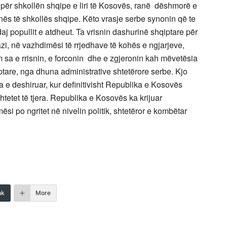
për shkollën shqipe e liri të Kosovës, ranë dëshmorë e
ës të shkollës shqipe. Këto vrasje serbe synonin që te
aj popullit e atdheut. Ta vrisnin dashurinë shqiptare për
zi, në vazhdimësi të rrjedhave të kohës e ngjarjeve,
ëm sa e rrisnin, e forconin dhe e zgjeronin kah mëvetësia
iptare, nga dhuna administrative shtetërore serbe. Kjo
a e deshiruar, kur definitivisht Republika e Kosovës
htetet të tjera. Republika e Kosovës ka krijuar
ësi po ngritet në nivelin politik, shtetëror e kombëtar
nk
More