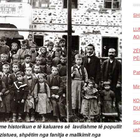
SH
LU
AG
ZË
P
Pat
Mir
KO
DU
Sca
t me historikun e të kaluares së lavdishme të popullit
ush
ezistues, shpëtim nga fanitja e mallkimit nga