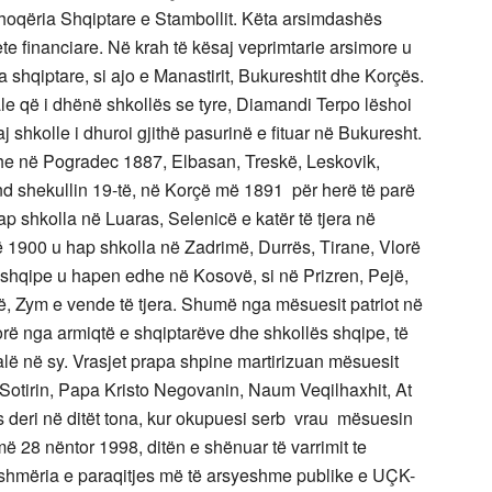
a Shoqëria Shqiptare e Stambollit. Këta arsimdashës
e financiare. Në krah të kësaj veprimtarie arsimore u
shqiptare, si ajo e Manastirit, Bukureshtit dhe Korçës.
le që i dhënë shkollës se tyre, Diamandi Terpo lëshoi
j shkolle i dhuroi gjithë pasurinë e fituar në Bukuresht.
he në Pogradec 1887, Elbasan, Treskë, Leskovik,
nd shekullin 19-të, në Korçë më 1891 për herë të parë
 shkolla në Luaras, Selenicë e katër të tjera në
 1900 u hap shkolla në Zadrimë, Durrës, Tirane, Vlorë
lla shqipe u hapen edhe në Kosovë, si në Prizren, Pejë,
cë, Zym e vende të tjera. Shumë nga mësuesit patriot në
ë nga armiqtë e shqiptarëve dhe shkollës shqipe, të
alë në sy. Vrasjet prapa shpine martirizuan mësuesit
 Sotirin, Papa Kristo Negovanin, Naum Veqilhaxhit, At
s deri në ditët tona, kur okupuesi serb vrau mësuesin
ë 28 nëntor 1998, ditën e shënuar të varrimit te
tshmëria e paraqitjes më të arsyeshme publike e UÇK-