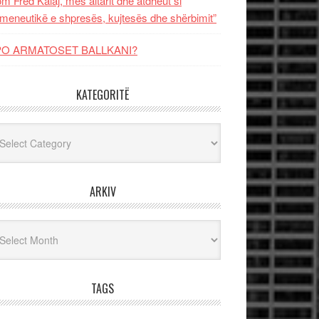
m Fred Kalaj, mes altarit dhe atdheut si
meneutikë e shpresës, kujtesës dhe shërbimit”
PO ARMATOSET BALLKANI?
KATEGORITË
egoritë
ARKIV
iv
TAGS