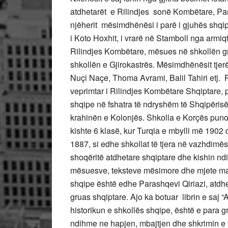
atdhetarët e Rilindjes sonë Kombëtare, Pandel
njëherit mësimdhënësi i parë i gjuhës shqipe
i Koto Hoxhit, i vrarë në Stamboll nga armiq
Rilindjes Kombëtare, mësues në shkollën g
shkollën e Gjirokastrës. Mësimdhënësit tjer
Nuçi Naçe, Thoma Avrami, Balil Tahiri etj. P
veprimtar i Rilindjes Kombëtare Shqiptare, 
shqipe në fshatra të ndryshëm të Shqipëris
krahinën e Kolonjës. Shkolla e Korçës punoi e
kishte 6 klasë, kur Turqia e mbylli më 1902
1887, si edhe shkollat të tjera në vazhdimës
shoqëritë atdhetare shqiptare dhe kishin nd
mësuesve, teksteve mësimore dhe mjete mate
shqipe është edhe Parashqevi Qiriazi, atdhe
gruas shqiptare. Ajo ka botuar librin e saj 
historikun e shkollës shqipe, është e para 
ndihme ne hapjen, mbajtjen dhe shkrimin e