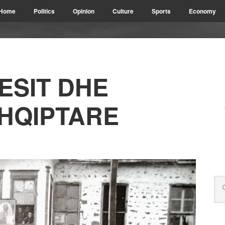
Home
Politics
Opinion
Culture
Sports
Economy
ESIT DHE
HQIPTARE