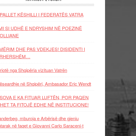
PALLET KËSHILLI I FEDERATËS VATRA
MI SI UDHË E NDRYSHIM NË POEZINË
OLLIANE
MËRIM DHE PAS VDEKJES! DISIDENTI I
ËRHERSHËM…
riotë nga Shqipëria vizituan Vatrën
ëseardhje në Shqipëri, Ambasador Eric Wendt
SOVA E KA FITUAR LUFTËN, POR PAQEN
HET TA FITOJË EDHE NË INSTITUCIONE!
nderbeg, mburoja e Arbërisë dhe gjeniu
tarak në faqet e Giovanni Carlo Saraceni-t