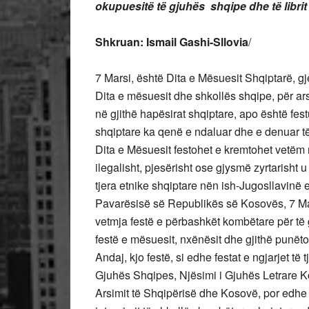
okupuesitë të gjuhës shqipe dhe të librit
Shkruan: Ismail Gashi-Sllovia
/
7 Marsi, është Dita e Mësuesit Shqiptarë, gj
Dita e mësuesit dhe shkollës shqipe, për ar
në gjithë hapësirat shqiptare, apo është fes
shqiptare ka qenë e ndaluar dhe e denuar të
Dita e Mësuesit festohet e kremtohet vetëm 
ilegalisht, pjesërisht ose gjysmë zyrtarisht
tjera etnike shqiptare nën ish-Jugosllavinë
Pavarësisë së Republikës së Kosovës, 7 Mar
vetmja festë e përbashkët kombëtare për të g
festë e mësuesit, nxënësit dhe gjithë punëtor
Andaj, kjo festë, si edhe festat e ngjarjet të 
Gjuhës Shqipes, Njësimi i Gjuhës Letrare Ko
Arsimit të Shqipërisë dhe Kosovë, por edhe 