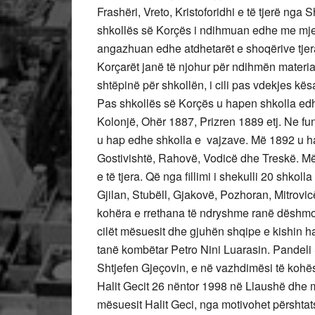
Frashëri, Vreto, Kristoforidhi e të tjerë ng
shkollës së Korçës i ndihmuan edhe me mjet
angazhuan edhe atdhetarët e shoqërive tjera 
Korçarët janë të njohur për ndihmën materia
shtëpinë për shkollën, i cili pas vdekjes kësa
Pas shkollës së Korçës u hapen shkolla ed
Kolonjë, Ohër 1887, Prizren 1889 etj. Ne fu
u hap edhe shkolla e vajzave. Më 1892 u hap
Gostivishtë, Rahovë, Vodicë dhe Treskë. Më
e të tjera. Që nga fillimi i shekulli 20 shko
Gjilan, Stubëll, Gjakovë, Pozhoran, Mitrovi
kohëra e rrethana të ndryshme ranë dëshmor
cilët mësuesit dhe gjuhën shqipe e kishin h
tanë kombëtar Petro Nini Luarasin. Pandeli
Shtjefen Gjeçovin, e në vazhdimësi të kohë
Halit Gecit 26 nëntor 1998 në Llaushë dhe m
mësuesit Halit Geci, nga motivohet përshta