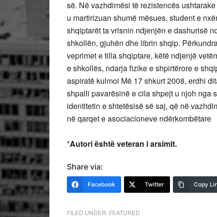
së. Në vazhdimësi të rezistencës ushtarake 
u martirizuan shumë mësues, student e nxën
shqiptarët ta vrisnin ndjenjën e dashurisë nd
shkollën, gjuhën dhe librin shqip. Përkundra
veprimet e tilla shqiptare, këtë ndjenjë vet
e shkollës, ndarja fizike e shpirtërore e shq
aspiratë kulmoi Më 17 shkurt 2008, erdhi dit
shpalli pavarësinë e cila shpejt u njoh nga s
identitetin e shtetësisë së saj, që në vazhdim
në qarqet e asociacioneve ndërkombëtare
*
Autori është veteran i arsimit.
Share via:
Facebook
Twitter
Copy Li
FILED UNDER:
FEATURED