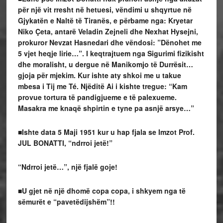
për një vit rresht në hetuesi, vëndimi u shqyrtue në
Gjykatën e Naltë të Tiranës, e përbame nga: Kryetar
Niko Çeta, antarë Veladin Zejneli dhe Nexhat Hysejni,
prokuror Nevzat Hasnedari dhe vëndosi: ”Dënohet me
5 vjet heqje lirie…”. I keqtrajtuem nga Sigurimi fizikisht
dhe moralisht, u dergue në Manikomjo të Durrësit…
gjoja për mjekim. Kur ishte aty shkoi me u takue
mbesa i Tij me Té. Njëditë Ai i kishte tregue: “Kam
provue tortura të pandigjueme e të palexueme.
Masakra me knaqë shpirtin e tyne pa asnjë arsye…”
■Ishte data 5 Maji 1951 kur u hap fjala se Imzot Prof.
JUL BONATTI, “ndrroi jetë!”
“Ndrroi jetë…”, një fjalë goje!
■U gjet në një dhomë copa copa, i shkyem nga të
sëmurët e “pavetëdijshëm”!!