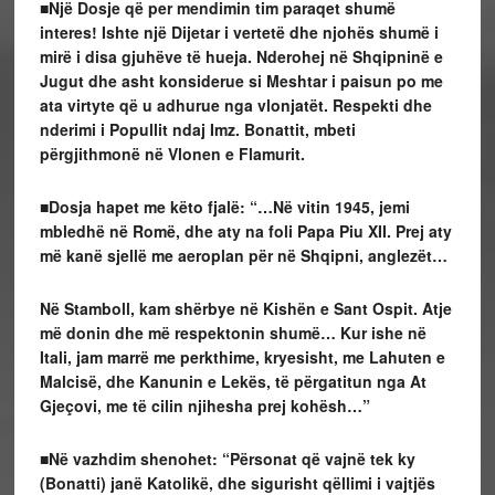
■Një Dosje që per mendimin tim paraqet shumë
interes!
Ishte një
Dijetar i vertetë dhe njohës shumë i
mirë i disa gjuhëve të hueja. Nderohej në Shqipninë e
Jugut dhe asht konsiderue si Meshtar i paisun po me
ata virtyte që u adhurue nga vlonjatët. Respekti dhe
nderimi i Popullit ndaj Imz. Bonattit, mbeti
përgjithmonë në Vlonen e Flamurit.
■Dosja hapet me këto fjalë: “…Në vitin 1945, jemi
mbledhë në Romë, dhe aty na foli Papa Piu XII. Prej aty
më kanë sjellë me aeroplan për në Shqipni, anglezët…
Në Stamboll, kam shërbye në Kishën e Sant Ospit. Atje
më donin dhe më respektonin shumë… Kur ishe në
Itali, jam marrë me perkthime, kryesisht, me Lahuten e
Malcisë, dhe Kanunin e Lekës, të përgatitun nga At
Gjeçovi, me të cilin njihesha prej kohësh…”
■Në vazhdim shenohet: “Përsonat që vajnë tek ky
(Bonatti) janë Katolikë, dhe sigurisht qëllimi i vajtjës