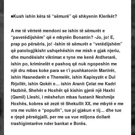
■Kush ishin këta të “sëmurë” që shkyenin Klerikët?
A me të vërtetë mendoni se ishin të sëmurët e
“pavetëdijshëm” që e mbytën Bonattin? -Jo, jo! E,
prap po përsëris, jo! -Ishin të sëmurët e “vetëdijshëm”
që patologjikisht ushqehëshin me mish e gjak njeriu,
dhe mundësisht viktimat e tyne me kenë Atdhetarë,
ishin po, kriminelët e pashoq që nuk ngopeshin me
një dru mbas koke para se t’i pushkatonin Martirët,
ishin Hasnedarët e Themelët, ishin Kapisyzët e Dul
Rrjollët, ishin Qokët e… ishin Aranit Çelat me Kadri
Hazbitë, Shehët e Hoxhët që kishin gjetë një Haxhi
(Qamil) Lleshi, i mëshefun mbas fustanit Nexhmije
Hoxhës, kobres së zezë të Shekullit XX, me mbytë e me
vra me vulën e “popullit”, tue pi gjakun e tij… dhe tue
e rjepë përsëgjalli, per me ua vue miljona dollarë
trashigimtarëve nder bankat e Botës.