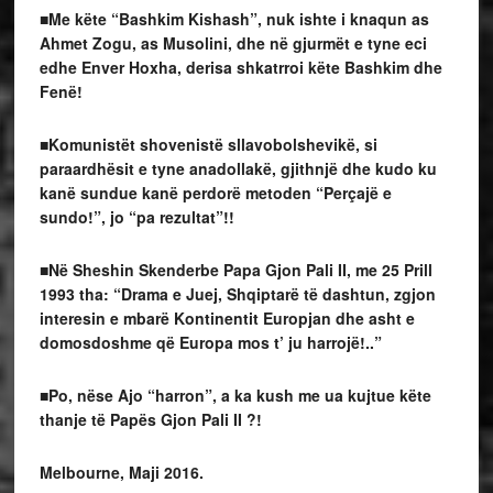
■Me këte “Bashkim Kishash”, nuk ishte i knaqun as
Ahmet Zogu, as Musolini, dhe në gjurmët e tyne eci
edhe Enver Hoxha, derisa shkatrroi këte Bashkim dhe
Fenë!
■Komunistët shovenistë sllavobolshevikë, si
paraardhësit e tyne anadollakë, gjithnjë dhe kudo ku
kanë sundue kanë perdorë metoden “Perçajë e
sundo!”, jo “pa rezultat”!!
■Në Sheshin Skenderbe Papa Gjon Pali II, me 25 Prill
1993 tha: “Drama e Juej, Shqiptarë të dashtun, zgjon
interesin e mbarë Kontinentit Europjan dhe asht e
domosdoshme që Europa mos t’ ju harrojë!..”
■Po, nëse Ajo “harron”, a ka kush me ua kujtue këte
thanje të Papës Gjon Pali II ?!
Melbourne, Maji 2016.