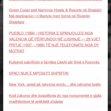
Green Coast sjell Nammos Hotels & Resorts në Shqipëri:
Një destinacion i ri lifestyle merr formë në Rivierën
Shqiptare
PUEBLO (1966) / HISTORIA E SPANJOLLES NGA
VALENCIA QË PËRFUNDOI NË LUSHNJE — 29 VJET
PRITJE (1937 – 1966) TË NJË TELEFONATE NGA DY
MOTRAT
Kujtojmë sakrificën e familjes Lleshi për lirinë e Kosovës
SPAÇI NUK E MPOSHTI SHPIRTIN
New York, qyteti që ndryshoi emrin… dhe ndryshoi botën
Kodi zakonor dhe isopolifonia dy nga monumentet e gjalla
madhështore të antikitetit shqiptar