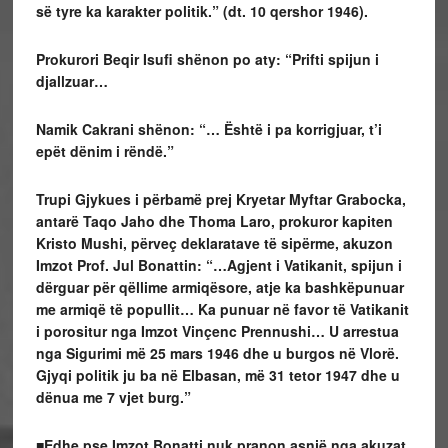
së tyre ka karakter politik.” (dt. 10 qershor 1946).
Prokurori Beqir Isufi shënon po aty: “Prifti spijun i
djallzuar…
Namik Cakrani shënon: “… Është i pa korrigjuar, t’i
epët dënim i rëndë.”
Trupi Gjykues i përbamë prej Kryetar Myftar Grabocka,
antarë Taqo Jaho dhe Thoma Laro, prokuror kapiten
Kristo Mushi, përveç deklaratave të sipërme, akuzon
Imzot Prof. Jul Bonattin: “…Agjent i Vatikanit, spijun i
dërguar për qëllime armiqësore, atje ka bashkëpunuar
me armiqë të popullit… Ka punuar në favor të Vatikanit
i porositur nga Imzot Vinçenc Prennushi…
U arrestua
nga Sigurimi më 25 mars 1946 dhe u burgos në Vlorë.
Gjyqi politik ju ba në Elbasan, më 31 tetor 1947 dhe u
dënua me 7 vjet burg.”
■Edhe pse Imzot Bonatti nuk pranon asnjë nga akuzat