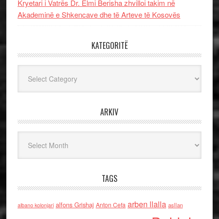
Kryetari i Vatrës Dr. Elmi Berisha zhvilloi takim në
Akademinë e Shkencave dhe të Arteve të Kosovës
KATEGORITË
Kategoritë
ARKIV
Arkiv
TAGS
arben llalla
alfons Grishaj
Anton Cefa
asllan
albano kolonjari