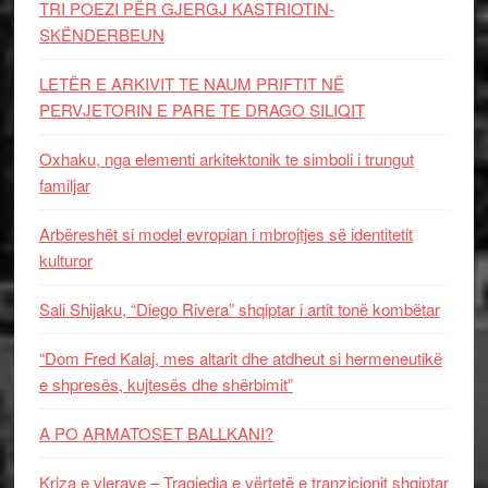
TRI POEZI PËR GJERGJ KASTRIOTIN-
SKËNDERBEUN
LETËR E ARKIVIT TE NAUM PRIFTIT NË
PERVJETORIN E PARE TE DRAGO SILIQIT
Oxhaku, nga elementi arkitektonik te simboli i trungut
familjar
Arbëreshët si model evropian i mbrojtjes së identitetit
kulturor
Sali Shijaku, “Diego Rivera” shqiptar i artit tonë kombëtar
“Dom Fred Kalaj, mes altarit dhe atdheut si hermeneutikë
e shpresës, kujtesës dhe shërbimit”
A PO ARMATOSET BALLKANI?
Kriza e vlerave – Tragjedia e vërtetë e tranzicionit shqiptar