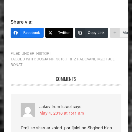
Share via:
Facebook
Twitter
Copy Link
More
FILED UNDER:
HISTORI
TAGGED WITH:
DOSJA NR. 3616
,
FRITZ RADOVANI
,
IMZOT JUL
BONATI
COMMENTS
Jakov from Israel
says
May 4, 2016 at 1:41 am
Drejt ke shkruar zoteri ,por fjalet ne Shqiperi bien