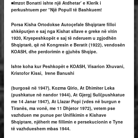
■Imzot Bonatti ishte një Atdhetar’ e Klerik i
perkushtuem per “Një Popull të Bashkuem!
Porsa Kisha Ortodokse Autoçefale Shqiptare filloi
shkëputjen e saj nga Kishat sllave e greke në vitin
1920, Kryepeshkopët e saj të nderuem u zgjodhën
Shqiptarë, që në Kongresin e Beratit (1922), vendosën
KOASH, dhe perdorimin e gjuhës Shqipe.
Ishte koha kur Peshkopët e KOASH, Visarion Xhuvani,
Kristofor Kissi, Irene Banushi
(burgosë në 1947), Kozma Qirio, At Dhimiter Leka
(pushkatue në nandor 1944), At Gjergj Suli(pushkatue
me 14 Janar 1947), At Llazar Popi (vdes në burgun e
Tiranës, ma vonë, me 11 Dhjetor 1972), vetem pse
vazhduen me punue per Unifikimin e Kishave
Shqiptare, njëherit me fillimin e persekucionin e Tyne
të vazhdueshem mbas 1944.