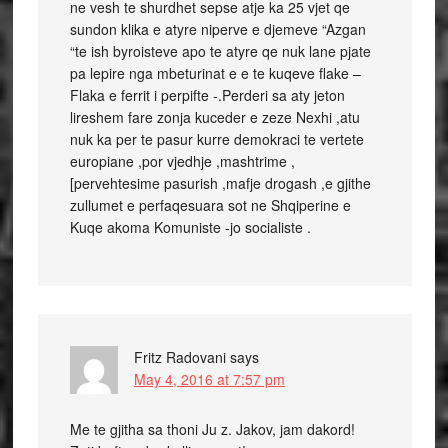
ne vesh te shurdhet sepse atje ka 25 vjet qe
sundon klika e atyre niperve e djemeve “Azgan
“te ish byroisteve apo te atyre qe nuk lane pjate
pa lepire nga mbeturinat e e te kuqeve flake –
Flaka e ferrit i perpifte -.Perderi sa aty jeton
lireshem fare zonja kuceder e zeze Nexhi ,atu
nuk ka per te pasur kurre demokraci te vertete
europiane ,por vjedhje ,mashtrime ,
[pervehtesime pasurish ,mafje drogash ,e gjithe
zullumet e perfaqesuara sot ne Shqiperine e
Kuqe akoma Komuniste -jo socialiste .
Fritz Radovani
says
May 4, 2016 at 7:57 pm
Me te gjitha sa thoni Ju z. Jakov, jam dakord!