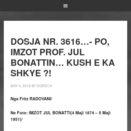
DOSJA NR. 3616…- PO,
IMZOT PROF. JUL
BONATTIN… KUSH E KA
SHKYE ?!
MAY 4, 2016
BY
DGRECA
Nga Fritz RADOVANI/
Ne Foto: IMZOT JUL BONATTI
(4 Maji 1874 – 5 Maji
1951)/