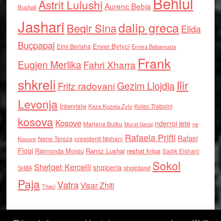
Behlul
Astrit Lulushi
Aurenc Bebja
Bushati
Jashari
dalip greca
Beqir Sina
Elida
Buçpapaj
Enver Bytyci
Elmi Berisha
Ermira Babamusta
Frank
Eugjen Merlika
Fahri Xharra
shkreli
Ilir
Gezim Llojdia
Fritz radovani
Levonja
Interviste
Kolec Traboini
Keze Kozeta Zylo
kosova
Kosove
nderroi jete
Marjana Bulku
ne
Murat Gecaj
Rafaela Prifti
Rafael
Nene Tereza
Kosove
presidenti Nishani
Floqi
Raimonda Moisiu
Ramiz Lushaj
reshat kripa
Sadik Elshani
Sokol
Shefqet Kercelli
shqiperia
shqiptaret
SHBA
Paja
Vatra
Visar Zhiti
Thaci