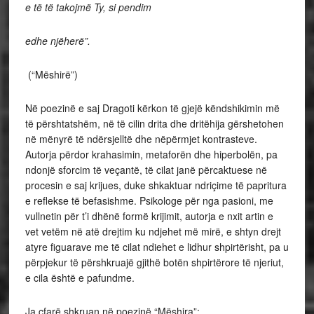
e të të takojmë Ty, si pendim
edhe njëherë”.
(“Mëshirë”)
Në poezinë e saj Dragoti kërkon të gjejë këndshikimin më
të përshtatshëm, në të cilin drita dhe dritëhija gërshetohen
në mënyrë të ndërsjelltë dhe nëpërmjet kontrasteve.
Autorja përdor krahasimin, metaforën dhe hiperbolën, pa
ndonjë sforcim të veçantë, të cilat janë përcaktuese në
procesin e saj krijues, duke shkaktuar ndriçime të papritura
e reflekse të befasishme. Psikologe për nga pasioni, me
vullnetin për t’i dhënë formë krijimit, autorja e nxit artin e
vet vetëm në atë drejtim ku ndjehet më mirë, e shtyn drejt
atyre figuarave me të cilat ndiehet e lidhur shpirtërisht, pa u
përpjekur të përshkruajë gjithë botën shpirtërore të njeriut,
e cila është e pafundme.
Ja çfarë shkruan në poezinë “Mëshira”: