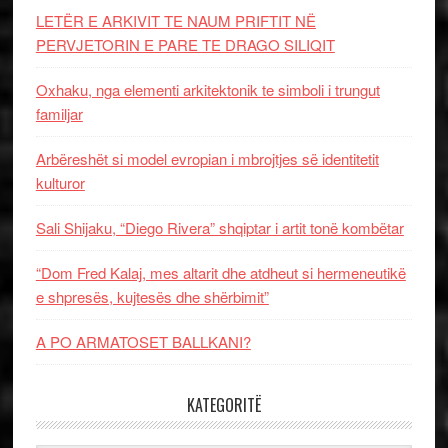
LETËR E ARKIVIT TE NAUM PRIFTIT NË
PERVJETORIN E PARE TE DRAGO SILIQIT
Oxhaku, nga elementi arkitektonik te simboli i trungut
familjar
Arbëreshët si model evropian i mbrojtjes së identitetit
kulturor
Sali Shijaku, “Diego Rivera” shqiptar i artit tonë kombëtar
“Dom Fred Kalaj, mes altarit dhe atdheut si hermeneutikë
e shpresës, kujtesës dhe shërbimit”
A PO ARMATOSET BALLKANI?
KATEGORITË