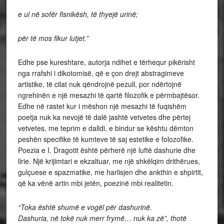
e ul në sofër fisnikësh, të thyejë urinë;
për të mos fikur lutjet.”
Edhe pse kureshtare, autorja ndihet e tërhequr pikërisht
nga rrafshi i dikotomisë, që e çon drejt abstragimeve
artistike, të cilat nuk qëndrojnë pezull, por ndërtojnë
ngrehinën e një mesazhi të qartë filozofik e përmbajtësor.
Edhe në rastet kur i mëshon një mesazhi të fuqishëm
poetja nuk ka nevojë të dalë jashtë vetvetes dhe përtej
vetvetes, me teprim e dalldi, e bindur se kështu dëmton
peshën specifike të kumteve të saj estetike e folozofike.
Poezia e I. Dragotit është përherë një luftë dashurie dhe
lirie. Një krijimtari e ekzaltuar, me një shkëlqim drithërues,
gulçuese e spazmatike, me harlisjen dhe ankthin e shpirtit,
që ka vënë artin mbi jetën, poezinë mbi realitetin.
“Toka është shumë e vogël për dashurinë.
Dashuria, në tokë nuk merr frymë… nuk ka zë”, thotë