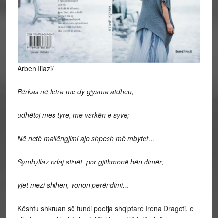
Arben Iliazi/
Përkas në letra me dy gjysma atdheu;
udhëtoj mes tyre, me varkën e syve;
Në netë mallëngjimi ajo shpesh më mbytet…
Symbyllaz ndaj stinët ,por gjithmonë bën dimër;
yjet mezi shihen, vonon perëndimi…
Kështu shkruan së fundi poetja shqiptare Irena Dragoti, e