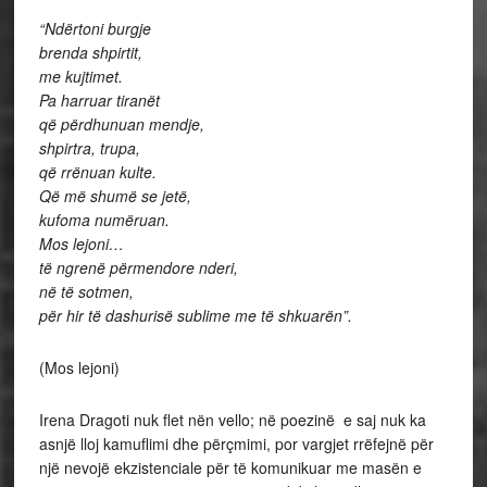
“Ndërtoni burgje
brenda shpirtit,
me kujtimet.
Pa harruar tiranët
që përdhunuan mendje,
shpirtra, trupa,
që rrënuan kulte.
Që më shumë se jetë,
kufoma numëruan.
Mos lejoni…
të ngrenë përmendore nderi,
në të sotmen,
për hir të dashurisë sublime me të shkuarën”.
(Mos lejoni)
Irena Dragoti nuk flet nën vello; në poezinë e saj nuk ka
asnjë lloj kamuflimi dhe përçmimi, por vargjet rrëfejnë për
një nevojë ekzistenciale për të komunikuar me masën e