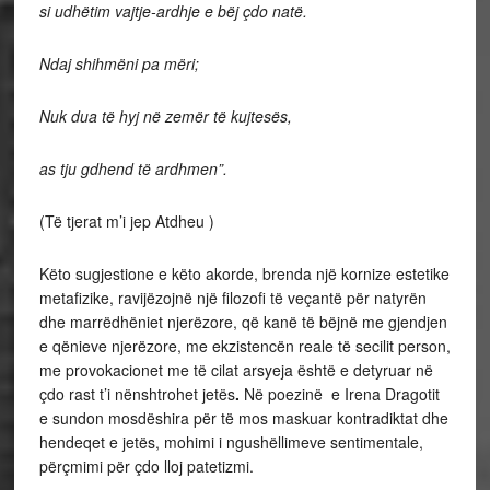
si udhëtim vajtje-ardhje e bëj çdo natë.
Ndaj shihmëni pa mëri;
Nuk dua të hyj në zemër të kujtesës,
as tju gdhend të ardhmen”.
(Të tjerat m’i jep Atdheu )
Këto sugjestione e këto akorde, brenda një kornize estetike
metafizike, ravijëzojnë një filozofi të veçantë për natyrën
dhe marrëdhëniet njerëzore, që kanë të bëjnë me gjendjen
e qënieve njerëzore, me ekzistencën reale të secilit person,
me provokacionet me të cilat arsyeja është e detyruar në
çdo rast t’i nënshtrohet jetës
.
Në
poezinë e Irena Dragotit
e sundon mosdëshira për të mos maskuar kontradiktat dhe
hendeqet e jetës, mohimi i ngushëllimeve sentimentale,
përçmimi për çdo lloj patetizmi.