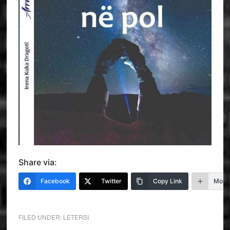
Share via:
Facebook
Twitter
Copy Link
More
FILED UNDER:
LETERSI