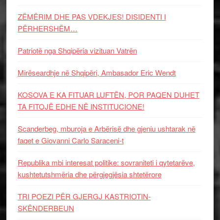
ZËMËRIM DHE PAS VDEKJES! DISIDENTI I
PËRHERSHËM…
Patriotë nga Shqipëria vizituan Vatrën
Mirëseardhje në Shqipëri, Ambasador Eric Wendt
KOSOVA E KA FITUAR LUFTËN, POR PAQEN DUHET
TA FITOJË EDHE NË INSTITUCIONE!
Scanderbeg, mburoja e Arbërisë dhe gjeniu ushtarak në
faqet e Giovanni Carlo Saraceni-t
Republika mbi interesat politike: sovraniteti i qytetarëve,
kushtetutshmëria dhe përgjegjësia shtetërore
TRI POEZI PËR GJERGJ KASTRIOTIN-
SKËNDERBEUN