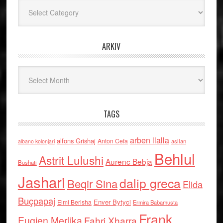
Kategoritë
ARKIV
Arkiv
TAGS
arben llalla
alfons Grishaj
Anton Cefa
asllan
albano kolonjari
Behlul
Astrit Lulushi
Aurenc Bebja
Bushati
Jashari
dalip greca
Beqir Sina
Elida
Buçpapaj
Enver Bytyci
Elmi Berisha
Ermira Babamusta
Frank
Eugjen Merlika
Fahri Xharra