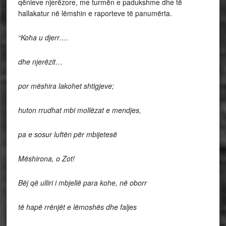
qënieve njerëzore, me turmën e padukshme dhe të
hallakatur në lëmshin e raporteve të panumërta.
“Koha u djerr….
dhe njerëzit…
por mëshira lakohet shtigjeve;
huton rrudhat mbi mollëzat e mendjes,
pa e sosur luftën për mbijetesë
Mëshirona, o Zot!
Bëj që ulliri i mbjellë para kohe, në oborr
të hapë rrënjët e lëmoshës dhe faljes