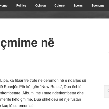
Home
Politics
Opinion
Culture
Sports
Economy
e çmime në
pa, ka fituar tre trofe në ceremoninë e ndarjes së
të Spanjës.Për këngën “New Rules”, Dua është
dërkombëtare, Albumi më i mirë ndërkombëtar dhe
 merrte këto çmime, Dua shkëlqeu në një fustan
e kuq të ceremonisë.