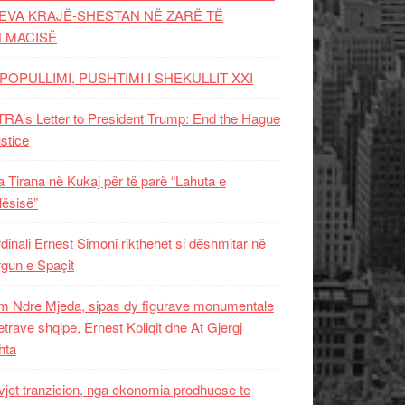
EVA KRAJË-SHESTAN NË ZARË TË
LMACISË
POPULLIMI, PUSHTIMI I SHEKULLIT XXI
RA’s Letter to President Trump: End the Hague
ustice
 Tirana në Kukaj për të parë “Lahuta e
ësisë”
dinali Ernest Simoni rikthehet si dëshmitar në
gun e Spaçit
 Ndre Mjeda, sipas dy figurave monumentale
letrave shqipe, Ernest Koliqit dhe At Gjergj
hta
vjet tranzicion, nga ekonomia prodhuese te