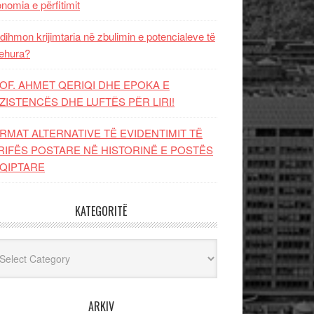
nomia e përfitimit
dihmon krijimtaria në zbulimin e potencialeve të
ehura?
OF. AHMET QERIQI DHE EPOKA E
ZISTENCЁS DHE LUFTЁS PЁR LIRI!
RMAT ALTERNATIVE TË EVIDENTIMIT TË
RIFËS POSTARE NË HISTORINË E POSTËS
QIPTARE
KATEGORITË
egoritë
ARKIV