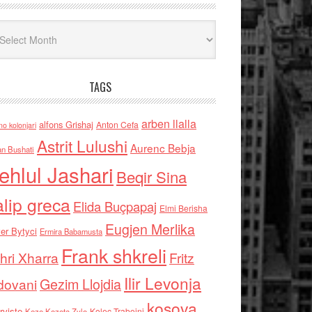
iv
TAGS
arben llalla
alfons Grishaj
Anton Cefa
no kolonjari
Astrit Lulushi
Aurenc Bebja
an Bushati
ehlul Jashari
Beqir Sina
alip greca
Elida Buçpapaj
Elmi Berisha
Eugjen Merlika
er Bytyci
Ermira Babamusta
Frank shkreli
hri Xharra
Fritz
Ilir Levonja
Gezim Llojdia
dovani
kosova
rviste
Kolec Traboini
Keze Kozeta Zylo