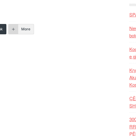
SP
New
nk
More
bot
Kod
e g
Kry
Aka
Ko
ÇË
SH
30
RR
PË