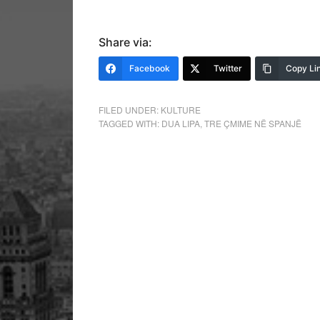
Share via:
Facebook
Twitter
Copy Li
FILED UNDER:
KULTURE
TAGGED WITH:
DUA LIPA
,
TRE ÇMIME NË SPANJË