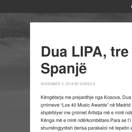
Dua LIPA, tr
Spanjë
NOVEMBER 3, 2018
BY
DGRECA
Këngëtarja me prejardhje nga Kosova, Dua Li
çmimeve “Los 40 Music Awards” në Madrid 
shpërblyer me çmimet Artistja më e mirë n
Kënga më e mirë ndërkombëtare.Para se t’i
shumëngjyrësh derisa parakaloi në tepetin 