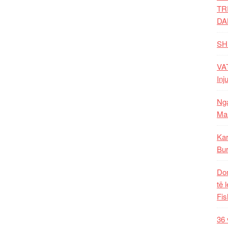
TR
DA
SH
VAT
Inj
Nga
Mal
Kar
Bur
Dom
të 
Fis
36 