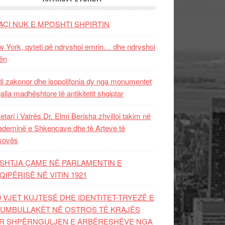
AÇI NUK E MPOSHTI SHPIRTIN
 York, qyteti që ndryshoi emrin… dhe ndryshoi
ën
i zakonor dhe isopolifonia dy nga monumentet
jalla madhështore të antikitetit shqiptar
etari i Vatrës Dr. Elmi Berisha zhvilloi takim në
deminë e Shkencave dhe të Arteve të
sovës
SHTJA ÇAME NË PARLAMENTIN E
QIPËRISË NË VITIN 1921
0 VJET KUJTESË DHE IDENTITET-TRYEZË E
UMBULLAKËT NË OSTROS TË KRAJËS
R SHPËRNGULJEN E ARBËRESHËVE NGA