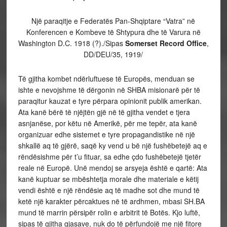
Një paraqitje e Federatës Pan-Shqiptare “Vatra” në
Konferencen e Kombeve të Shtypura dhe të Varura në
Washington D.C. 1918 (?)./Sipas
Somerset Record Office
,
DD/DEU/35, 1919/
Të gjitha kombet ndërluftuese të Europës, menduan se
ishte e nevojshme të dërgonin në SHBA misionarë për të
paraqitur kauzat e tyre përpara opinionit publik amerikan.
Ata kanë bërë të njëjtën gjë në të gjitha vendet e tjera
asnjanëse, por këtu në Amerikë, për me tepër, ata kanë
organizuar edhe sistemet e tyre propagandistike në një
shkallë aq të gjërë, saqë ky vend u bë një fushëbetejë aq e
rëndësishme për t’u fituar, sa edhe çdo fushëbetejë tjetër
reale në Europë. Unë mendoj se arsyeja është e qartë: Ata
kanë kuptuar se mbështetja morale dhe materiale e këtij
vendi është e një rëndësie aq të madhe sot dhe mund të
ketë një karakter përcaktues në të ardhmen, mbasi SH.BA
mund të marrin përsipër rolin e arbitrit të Botës. Kjo luftë,
sipas të gjitha gjasave, nuk do të përfundojë me një fitore