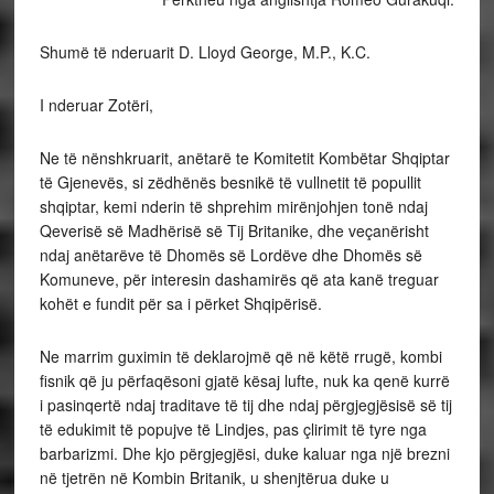
Shumë të nderuarit D. Lloyd George, M.P., K.C.
I nderuar Zotëri,
Ne të nënshkruarit, anëtarë te Komitetit Kombëtar Shqiptar
të Gjenevës, si zëdhënës besnikë të vullnetit të popullit
shqiptar, kemi nderin të shprehim mirënjohjen tonë ndaj
Qeverisë së Madhërisë së Tij Britanike, dhe veçanërisht
ndaj anëtarëve të Dhomës së Lordëve dhe Dhomës së
Komuneve, për interesin dashamirës që ata kanë treguar
kohët e fundit për sa i përket Shqipërisë.
Ne marrim guximin të deklarojmë që në këtë rrugë, kombi
fisnik që ju përfaqësoni gjatë kësaj lufte, nuk ka qenë kurrë
i pasinqertë ndaj traditave të tij dhe ndaj përgjegjësisë së tij
të edukimit të popujve të Lindjes, pas çlirimit të tyre nga
barbarizmi. Dhe kjo përgjegjësi, duke kaluar nga një brezni
në tjetrën në Kombin Britanik, u shenjtërua duke u