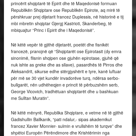
princërit shqiptarë të Epirit dhe të Maqedonisë formuan
Republikën Shqiptare ose Republikën Epirote, aq mirë të
përshkruar prej dijetarit francez Duplessis, në historinë e tij
mbi mbretin shqiptar Gjergj Kastrioti, Skanderbeg, të
mbiquajtur “Princ i Epirit dhe i Maqedonisë”.
Në këtë vepër të gjithë dijetarët, poetët dhe fisnikët
francezë, pranojnë që “Shqiptarët ose Epirotasit (dy emra
sinonimë, flisnin shqipen ose gjuhën epirotase, gjuhë që
nuk ishte as greke dhe as sllave), pasardhës të Pirros dhe
Aleksandrit, sikurse edhe stërgjyshërit e tyre, kanë luftuar
për më se 30 vjet kundër invadorëve turq, ndërsa serbo-
bullgarët, nën udhëheqjen e princit të përbuzshëm serb,
George Vicovich, tradhëtuan shqiptarët dhe u bashkuan
me Sulltan Muratin”.
Në këtë mënyrë, Republika Shqiptare, e vetme në të gjithë
Gadishullin Ballkanik, “pati ndalur,- sipas akademikut
francez Xavier Monnier- sulmin e vrullshëm të turqve” dhe
shpëtoi Europën Përëndimore dhe Krishtërimin nga