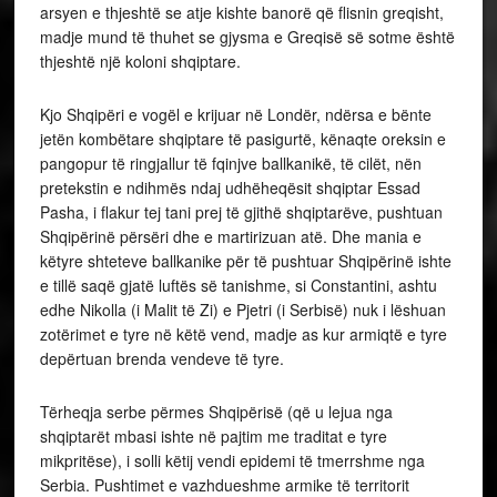
arsyen e thjeshtë se atje kishte banorë që flisnin greqisht,
madje mund të thuhet se gjysma e Greqisë së sotme është
thjeshtë një koloni shqiptare.
Kjo Shqipëri e vogël e krijuar në Londër, ndërsa e bënte
jetën kombëtare shqiptare të pasigurtë, kënaqte oreksin e
pangopur të ringjallur të fqinjve ballkanikë, të cilët, nën
pretekstin e ndihmës ndaj udhëheqësit shqiptar Essad
Pasha, i flakur tej tani prej të gjithë shqiptarëve, pushtuan
Shqipërinë përsëri dhe e martirizuan atë. Dhe mania e
këtyre shteteve ballkanike për të pushtuar Shqipërinë ishte
e tillë saqë gjatë luftës së tanishme, si Constantini, ashtu
edhe Nikolla (i Malit të Zi) e Pjetri (i Serbisë) nuk i lëshuan
zotërimet e tyre në këtë vend, madje as kur armiqtë e tyre
depërtuan brenda vendeve të tyre.
Tërheqja serbe përmes Shqipërisë (që u lejua nga
shqiptarët mbasi ishte në pajtim me traditat e tyre
mikpritëse), i solli këtij vendi epidemi të tmerrshme nga
Serbia. Pushtimet e vazhdueshme armike të territorit