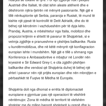
Austrisë dhe Italisë, të cilat ishin aleate atëherë dhe e
dëshironin njëra-tjetrën në mënyrë pasionante. Një gjë e
tillë nënkuptonte që Serbia, pararoja e Rusisë, të mund të
kishte një pjesë të kontrollit të Detit Adriatik, dhe do të
bëhej një kërcënim i vazhdueshëm për të dyja këto.
Prandaj, Austria, e mbështetur nga Italia, mobilizoi dhe
propozoi krijimin e shtetit të pavarur të Shqipërisë, si e
vetmja zgjidhje e pranueshme e çështjes ballkanike. Rusia
u kundërmobilizua, dhe në këtë mënyrë një konflagracion
europian ishte i mundshëm. Një gjë e tillë u shmang nga
Konferenca e Ambasadorëve e mbajtur në Londër nën
kryesinë e Sir Edward Grey-t, e cila zgjidhi çështjen
ballkanike dhe vendosi që Shqipëria duhej të bëhej një
shtet i pavarur nën një prijës europian dhe nën mbrojtjen e
përbashkët të Fuqive të Mëdha të Europës.
Shqipëria doli nga dhomat e errëta të diplomacisë
europiane e gjymtuar pas një operacioni të vështirë
nëntëmujor. Zona të mëdha të territorit të vlefshëm
shqiptar me dy milion banorë shqiptarë iu prenë dhe iu