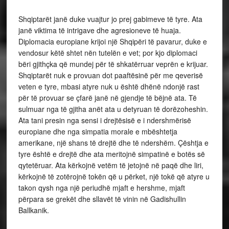
Shqiptarët janë duke vuajtur jo prej gabimeve të tyre. Ata
janë viktima të intrigave dhe agresioneve të huaja.
Diplomacia europiane krijoi një Shqipëri të pavarur, duke e
vendosur këtë shtet nën tutelën e vet; por kjo diplomaci
bëri gjithçka që mundej për të shkatërruar veprën e krijuar.
Shqiptarët nuk e provuan dot paaftësinë për me qeverisë
veten e tyre, mbasi atyre nuk u është dhënë ndonjë rast
për të provuar se çfarë janë në gjendje të bëjnë ata. Të
sulmuar nga të gjitha anët ata u detyruan të dorëzoheshin.
Ata tani presin nga sensi i drejtësisë e i ndershmërisë
europiane dhe nga simpatia morale e mbështetja
amerikane, një shans të drejtë dhe të ndershëm. Çështja e
tyre është e drejtë dhe ata meritojnë simpatinë e botës së
qytetëruar. Ata kërkojnë vetëm të jetojnë në paqë dhe liri,
kërkojnë të zotërojnë tokën që u përket, një tokë që atyre u
takon qysh nga një periudhë mjaft e hershme, mjaft
përpara se grekët dhe sllavët të vinin në Gadishullin
Ballkanik.