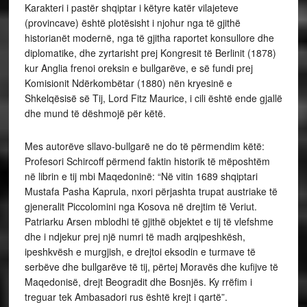
Karakteri i pastër shqiptar i këtyre katër vilajeteve
(provincave) është plotësisht i njohur nga të gjithë
historianët modernë, nga të gjitha raportet konsullore dhe
diplomatike, dhe zyrtarisht prej Kongresit të Berlinit (1878)
kur Anglia frenoi oreksin e bullgarëve, e së fundi prej
Komisionit Ndërkombëtar (1880) nën kryesinë e
Shkelqësisë së Tij, Lord Fitz Maurice, i cili është ende gjallë
dhe mund të dëshmojë për këtë.
Mes autorëve sllavo-bullgarë ne do të përmendim këtë:
Profesori Schircoff përmend faktin historik të mëposhtëm
në librin e tij mbi Maqedoninë: “Në vitin 1689 shqiptari
Mustafa Pasha Kaprula, nxori përjashta trupat austriake të
gjeneralit Piccolomini nga Kosova në drejtim të Veriut.
Patriarku Arsen mblodhi të gjithë objektet e tij të vlefshme
dhe i ndjekur prej një numri të madh arqipeshkësh,
ipeshkvësh e murgjish, e drejtoi eksodin e turmave të
serbëve dhe bullgarëve të tij, përtej Moravës dhe kufijve të
Maqedonisë, drejt Beogradit dhe Bosnjës. Ky rrëfim i
treguar tek Ambasadori rus është krejt i qartë”.