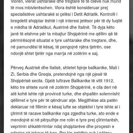
Vlorën, vlerat ushtarake dhe tregtare të të cilëve nuk mund
të mos mbivlerësohen. Vlora është konsideruar prej
specialistëve ushtarakë si çelësi i Detit Adriatik. Kontrolli i
bregdetit shqiptar është i një interesi jetësor për të dy fuqitë
e mëdha të Adriatikut, Austrinë dhe Italinë. Të dyja këto
janë të etshme për ta mbajtur Shqipërinë me qëllim që të
përmirësojnë situatat e tyre ushtarake dhe tregtare, dhe,
në pamundësi të kësaj, të pengojnë njëra tjetrën, ose
ndonjë shtet tjetër nga marrja në zotërim e saj.
Përveç Austrisë dhe Italisë, shtetet fqinje ballkanike, Mali i
Zi, Serbia dhe Greqia, pretendojnë nga një pjesë të
Shqipërisë secila. Gjatë luftrave Ballkanike të vitit 1912,
këto tre shtete vunë në zotërim Shqipërinë, e cila deri në
atë kohë ishte një provincë turke, dhe shpallën solemnisht
qëllimet e tyre për të qëndruar atje. Megjithëse ata patën
deklaruar në fillimin e kësaj lufte se objektivi i tyre ishte ai i
çlirimit të racave ballkanike nga zgjedha turke, ato ende e
mendojnë si në përputhje me rolin e tyre prej çlirimtarësh,
veprimin shkatërrimtar ndaj shqiptarëve dhe proçesin e
ndarjes së tokave të tyre. Por kjo zgjidhje nuk i pëlqeu