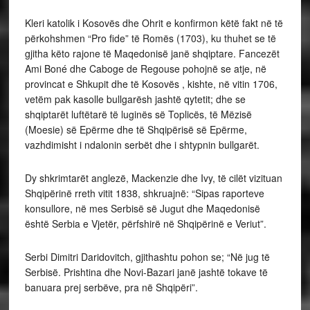
Kleri katolik i Kosovës dhe Ohrit e konfirmon këtë fakt në të
përkohshmen “Pro fide” të Romës (1703), ku thuhet se të
gjitha këto rajone të Maqedonisë janë shqiptare. Fancezët
Ami Boné dhe Caboge de Regouse pohojnë se atje, në
provincat e Shkupit dhe të Kosovës , kishte, në vitin 1706,
vetëm pak kasolle bullgarësh jashtë qytetit; dhe se
shqiptarët luftëtarë të luginës së Toplicës, të Mëzisë
(Moesie) së Epërme dhe të Shqipërisë së Epërme,
vazhdimisht i ndalonin serbët dhe i shtypnin bullgarët.
Dy shkrimtarët anglezë, Mackenzie dhe Ivy, të cilët vizituan
Shqipërinë rreth vitit 1838, shkruajnë: “Sipas raporteve
konsullore, në mes Serbisë së Jugut dhe Maqedonisë
është Serbia e Vjetër, përfshirë në Shqipërinë e Veriut”.
Serbi Dimitri Daridovitch, gjithashtu pohon se; “Në jug të
Serbisë. Prishtina dhe Novi-Bazari janë jashtë tokave të
banuara prej serbëve, pra në Shqipëri”.