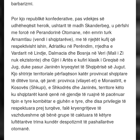
barbarizmi.
Por kjo republikë konfederative, pas vdekjes së
udhëheqësit heroik, ushtarit të madh Skanderbeg, u përfshi
me forcë në Perandorinë Otomane, nën emrin turk
Arnamtlau (vendi i shqiptarëve), me të njejtët kufij që
respektivisht ishin, Adriatiku në Perëndim, rrjedha e
Vardarit në Lindje, Dalmacia dhe Bosnja në Veri (Mali i Zi
nuk ekzistonte) dhe Gjiri i Artës e kufiri klasik i Greqisë në
Jug, duke pasur Janinën kryeqytet të Shqipërisë së Jugut.
Kjo shtrirje territoriale përfaqëson katër provincat shqiptare
të ditëve tona, që janë: provinca (vilayet-et) e Monastirit, e
Kosovës (Shkupi), e Shkodrës dhe Janinës, territore këto
ku shqiptarët kanë qenë në gjendje të ruajnë të pacënuar
tipin e tyre kombëtar e gjuhën e tyre, dhe disa privilegje të
respektuara prej turqëve, falë kryengritjeve të
vazhdueshme që bënë grupe të caktuara të këtyre
luftëtarëve trima kundër despotizmit të pashallarëve
otomanë.