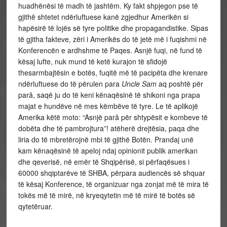
huadhënësi të madh të jashtëm. Ky fakt shpjegon pse të
gjithë shtetet ndërluftuese kanë zgjedhur Amerikën si
hapësirë të lojës së tyre politike dhe propagandistike. Sipas
të gjitha fakteve, zëri i Amerikës do të jetë më i fuqishmi në
Konferencën e ardhshme të Paqes. Asnjë fuqi, në fund të
kësaj lufte, nuk mund të ketë kurajon të sfidojë
thesarmbajtësin e botës, fuqitë më të pacipëta dhe krenare
ndërluftuese do të përulen para
Uncle Sam
aq poshtë për
parâ, saqë ju do të keni kënaqësinë të shikoni nga prapa
majat e hundëve në mes këmbëve të tyre. Le të aplikojë
Amerika këtë moto: “Asnjë parâ për shtypësit e kombeve të
dobëta dhe të pambrojtura”! atëherë drejtësia, paqa dhe
liria do të mbretërojnë mbi të gjithë Botën. Prandaj unë
kam kënaqësinë të apeloj ndaj opinionit publik amerikan
dhe qeverisë, në emër të Shqipërisë, si përfaqësues i
60000 shqiptarëve të SHBA, përpara audiencës së shquar
të kësaj Konference, të organizuar nga zonjat më të mira të
tokës më të mirë, në kryeqytetin më të mirë të botës së
qytetëruar.