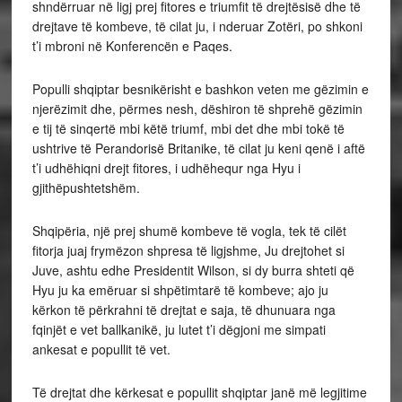
shndërruar në ligj prej fitores e triumfit të drejtësisë dhe të
drejtave të kombeve, të cilat ju, i nderuar Zotëri, po shkoni
t’i mbroni në Konferencën e Paqes.
Populli shqiptar besnikërisht e bashkon veten me gëzimin e
njerëzimit dhe, përmes nesh, dëshiron të shprehë gëzimin
e tij të sinqertë mbi këtë triumf, mbi det dhe mbi tokë të
ushtrive të Perandorisë Britanike, të cilat ju keni qenë i aftë
t’i udhëhiqni drejt fitores, i udhëhequr nga Hyu i
gjithëpushtetshëm.
Shqipëria, një prej shumë kombeve të vogla, tek të cilët
fitorja juaj frymëzon shpresa të ligjshme, Ju drejtohet si
Juve, ashtu edhe Presidentit Wilson, si dy burra shteti që
Hyu ju ka emëruar si shpëtimtarë të kombeve; ajo ju
kërkon të përkrahni të drejtat e saja, të dhunuara nga
fqinjët e vet ballkanikë, ju lutet t’i dëgjoni me simpati
ankesat e popullit të vet.
Të drejtat dhe kërkesat e popullit shqiptar janë më legjitime