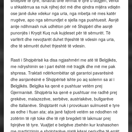
shtëpive të tyre, fshatrat dhe fermat e tyre u dogjën, vendi
u shkatërrua sa nuk njihej dot më dhe qindra mijëra vdiqën
ose janë duke vdekur nga uria, nga mbetja në mes katër
rrugëve, apo nga sëmundjet e sjella nga pushtuesit. Asnjë
anije ndihmash nuk udhëton për në Shqipëri dhe asnjë
punonjës i Kryqit Kuq nuk kujdeset për të sëmurët. Të
varfërit dhe nevojtarët duhet thjeshtë të vdesin nga uria,
dhe të sëmurët duhet thjeshtë të vdesin.
Rasti i Shqipërisë ka disa ngjashmëri me atë të Belgjikës,
me ndryshimin se i pari është më tragjik dhe më me pak
shpresa. Traktati ndërkombëtar që garantoi pavarësinë
dhe asnjanësinë e Shqipërisë ishte po aq solemn sa ai i
Belgjikës. Belgjika ka qenë e pushtuar vetëm prej
Gjermanisë. Shqipëria ka qenë e pushtuar me radhë prej
grekëve, malazezëve, serbëve, austriakëve, bullgarëve
dhe italianëve. Shqiptarët nuk i provokuan sulmuesit e tyre
as edhe i ftuan ata; ata janë fajtorë vetëm se ndodhen në
zotërim të një toke dhe të një bregdeti të lakmuar prej
fqinjëve të tyre. Vuajtjet e belgëve zbehën kur krahasohen
me martirizimin e shqiptarëve gjatë kësaj periudhe të errët