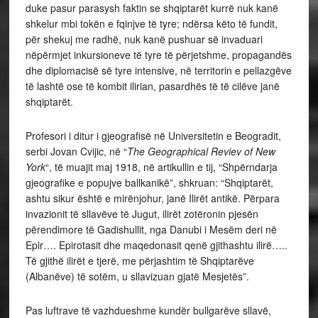
duke pasur parasysh faktin se shqiptarët kurrë nuk kanë
shkelur mbi tokën e fqinjve të tyre; ndërsa këto të fundit,
për shekuj me radhë, nuk kanë pushuar së invaduari
nëpërmjet inkursioneve të tyre të përjetshme, propagandës
dhe diplomacisë së tyre intensive, në territorin e pellazgëve
të lashtë ose të kombit ilirian, pasardhës të të cilëve janë
shqiptarët.
Profesori i ditur i gjeografisë në Universitetin e Beogradit,
serbi Jovan Cvijic, në “
The Geographical Reviev of New
York
“, të muajit maj 1918, në artikullin e tij, “Shpërndarja
gjeografike e popujve ballkanikë”, shkruan: “Shqiptarët,
ashtu sikur është e mirënjohur, janë Ilirët antikë. Përpara
invazionit të sllavëve të Jugut, ilirët zotëronin pjesën
përendimore të Gadishullit, nga Danubi i Mesëm deri në
Epir…. Epirotasit dhe maqedonasit qenë gjithashtu ilirë…..
Të gjithë ilirët e tjerë, me përjashtim të Shqiptarëve
(Albanëve) të sotëm, u sllavizuan gjatë Mesjetës”.
Pas luftrave të vazhdueshme kundër bullgarëve sllavë,