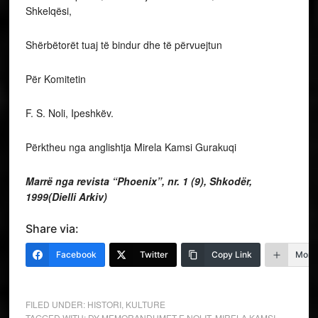
Shkelqësi,
Shërbëtorët tuaj të bindur dhe të përvuejtun
Për Komitetin
F. S. Noli, Ipeshkëv.
Përktheu nga anglishtja Mirela Kamsi Gurakuqi
Marrë nga revista “Phoenix”, nr. 1 (9), Shkodër,
1999(Dielli Arkiv)
Share via:
Facebook
Twitter
Copy Link
More
FILED UNDER:
HISTORI
,
KULTURE
TAGGED WITH:
DY MEMORANDUMET E NOLIT
,
MIRELA KAMSI