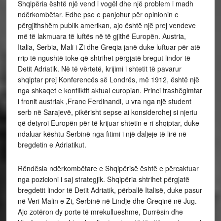
Shqipëria është një vend i vogël dhe një problem i madh
ndërkombëtar. Edhe pse e panjohur për opinionin e
përgjithshëm publik amerikan, ajo është një prej vendeve
më të lakmuara të luftës në të gjithë Europën. Austria,
Italia, Serbia, Mali i Zi dhe Greqia janë duke luftuar për atë
rrip të ngushtë toke që shtrihet përgjatë bregut lindor të
Detit Adriatik. Në të vërtetë, krijimi i shtetit të pavarur
shqiptar prej Konferencës së Londrës, më 1912, është një
nga shkaqet e konfliktit aktual europian. Princi trashëgimtar
i fronit austriak ,Franc Ferdinandi, u vra nga një student
serb në Sarajevë, pikërisht sepse ai konsiderohej si njeriu
që detyroi Europën për të krijuar shtetin e ri shqiptar, duke
ndaluar kështu Serbinë nga fitimi i një daljeje të lirë në
bregdetin e Adriatikut.
Rëndësia ndërkombëtare e Shqipërisë është e përcaktuar
nga pozicioni i saj strategjik. Shqipëria shtrihet përgjatë
bregdetit lindor të Detit Adriatik, përballë Italisë, duke pasur
në Veri Malin e Zi, Serbinë në Lindje dhe Greqinë në Jug.
Ajo zotëron dy porte të mrekullueshme, Durrësin dhe