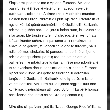
Shqiptarët janë raca më e vjetër e Europës. Ata janë
pasardhës të ilirëve të vjetër dhe maqedonasve që
pushtuan Lindjen nën Aleksandrin e Madh dhe mundën
Romën nën Pirron, mbretin e Epirit. Kjo racë luftëtarësh ka
ngulur këmbë qëndrueshmërisht në Gadishullin Ballkanik,
ndërsa të gjithhë popujt e tjerë u helenizuan, latinizuan apo
sllavizuan. Me trupin e tyre mbi shkrepa të zhveshur, ata
luftuan kundër ushtrive të panumërta të romakëve, të
sllavëve, të gotëve, të venecianëve dhe të turqëve, pa u
ndier përmes shekujve, të pamposhtur deri në arritjen e
ndonjë armëpushimi, pa miq ose me protektorë të
painteres, me mbështetje jo dashamirëse nga ndonjë anë,
të pathyeshëm dhe të paasimiluar mbi skenën e Europës
njëzet shekullore. Ata qenë të fundit që iu dorëzuan
turqëve në Gadishullin Ballkanik, dhe ky dorëzim ishte
vetëm nominal. Ata kurrë nuk e njohën regjimin turk dhe
kurrë nuk iu nënshtruan atij. Lord Byron-i i ka bërë homazh
besnikërisë dhe trimërisë së tyre në poemat e tij.
Miku dhe simpatizanti ynë fisnik, zoti George Fred Williams,