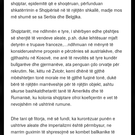
shqiptar, epidemitë që e shoqëruan, përfunduan
shkatërrimin e Shqipërisë në të njëjtën shkallë, madje mos
më shumë se sa Serbia dhe Belgjika.
Shqiptarët, me ndihmën e tyre, i shërbyen edhe çështjes
së shenjtë të vendeve aleate, p.sh. duke lehtësuar mjaft
detyrën e trupave franceze,…ndihmuan në mënyrë të
konsiderueshme proçesin e përzënies së austriakëve, dhe
gjithashtu në Kosovë, me anë të revoltës së tyre kundër
bullgarëve dhe gjermanëve, ata penguan çdo orvatje për
rekrutim. Ne, këtu në Zvicër, kemi dhënë të gjithë
mbështetjen tonë morale me të gjithë fuqinë tonë, dukë
bërë të njëjtën marrëveshje për të njëjtin objekt, ashtu
sikurse bashkatdhetarët tanë të Amerikës dhe të
Rumanisë, ku kolonia shqiptare ofroi koefiçentin e vet të
nevojshëm në ushtrinë rumune.
Dhe tani që fitorja, më së fundi, ka kurorëzuar punën e
ushtrive aleate dhe imperializmi është përmbysur, ne
marrim guximin të shpresojmë se kombet ballkanike të