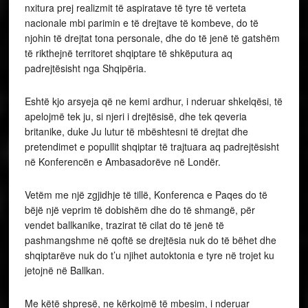
nxitura prej realizmit të aspiratave të tyre të verteta
nacionale mbi parimin e të drejtave të kombeve, do të
njohin të drejtat tona personale, dhe do të jenë të gatshëm
të rikthejnë territoret shqiptare të shkëputura aq
padrejtësisht nga Shqipëria.
Eshtë kjo arsyeja që ne kemi ardhur, i nderuar shkelqësi, të
apelojmë tek ju, si njeri i drejtësisë, dhe tek qeveria
britanike, duke Ju lutur të mbështesni të drejtat dhe
pretendimet e popullit shqiptar të trajtuara aq padrejtësisht
në Konferencën e Ambasadorëve në Londër.
Vetëm me një zgjidhje të tillë, Konferenca e Paqes do të
bëjë një veprim të dobishëm dhe do të shmangë, për
vendet ballkanike, trazirat të cilat do të jenë të
pashmangshme në qoftë se drejtësia nuk do të bëhet dhe
shqiptarëve nuk do t’u njihet autoktonia e tyre në trojet ku
jetojnë në Ballkan.
Me këtë shpresë, ne kërkojmë të mbesim, i nderuar