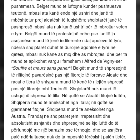
pushtimesh. Belgët mund të luftojnë kundër pushtuesve
teutonë, mbasi ata kanë ende një ushtri dhe janë të
mbështetur prej aleatësh të fuqishëm; shqiptarët janë të
pashpresë mbasi ata nuk kanë ushtri për të mbrojtur veten
e tyre. Belgët mund të protestojnë edhe pse fuqitë jo
asnjanëse mund të jenë indiferente ndaj apeleve të tyre,
ndërsa shqiptarët duhet të durojnë agoninë e tyre në
qetësi, mbasi nuk kanë as miq dhe as mbrojtës, dhe për ta
mund të aplikohet vargu i famshëm i Alfred de Vigny-së
:
“Souffre et meurs sans parler
“! Belgët mund të shpresojnë
të rifitojnë pavarësinë pas një fitoreje të forcave Aleate dhe
racat e tjera të shtypura mund të kenë të njejtën shpresë
pas një fitoreje mbi Teutonët. Shqiptarët nuk mund të
ushqejnë shpresa të tilla. Në qoftë se Aleatët fitojnë luftën,
Shqipëria mund të aneksohet nga Italia; në qoftë se
gjermanët fitojnë, Shqipëria mund të aneksohet nga
Austria. Prandaj ne shqiptaret jemi rreptësisht dhe
absolutisht asnjanës dhe shpresojmë se kjo luftë do të
përfundojë me një barazim ose tërheqje, dhe se asnjëra
palë ndërluftuese nuk do ta mposhtë tërësisht palën tjetër.