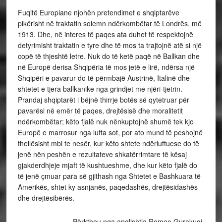
Fuqitë Europiane njohën pretendimet e shqiptarëve
pikërisht në traktatin solemn ndërkombëtar të Londrës, më
1913. Dhe, në interes të paqes ata duhet të respektojnë
detyrimisht traktatin e tyre dhe të mos ta trajtojnë atë si një
copë të thjeshtë letre. Nuk do të ketë paqë në Ballkan dhe
në Europë derisa Shqipëria të mos jetë e lirë, ndërsa një
Shqipëri e pavarur do të përmbajë Austrinë, Italinë dhe
shtetet e tjera ballkanike nga grindjet me njëri-tjetrin.
Prandaj shqiptarët i bëjnë thirrje botës së qytetruar për
pavarësi në emër të paqes, drejtësisë dhe moralitetit
ndërkombëtar; këto fjalë nuk nënkuptojnë shumë tek kjo
Europë e marrosur nga lufta sot, por ato mund të peshojnë
thellësisht mbi te nesër, kur këto shtete ndërluftuese do të
jenë nën peshën e rezultateve shkatërrimtare të kësaj
gjakderdhjeje mjaft të kushtueshme, dhe kur këto fjalë do
të jenë çmuar para së gjithash nga Shtetet e Bashkuara të
Amerikës, shtet ky asnjanës, paqedashës, drejtësidashës
dhe drejtësibërës.
Përktheu nga anglishtja Romeo Gurakuqi.