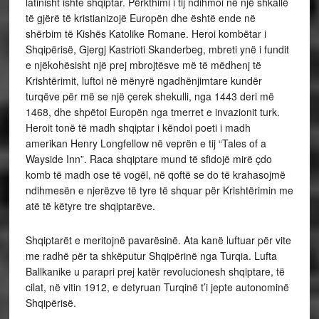
latinisht ishte shqiptar. Përkthimi i tij ndihmoi në një shkallë
të gjërë të kristianizojë Europën dhe është ende në
shërbim të Kishës Katolike Romane. Heroi kombëtar i
Shqipërisë, Gjergj Kastrioti Skanderbeg, mbreti ynë i fundit
e njëkohësisht një prej mbrojtësve më të mëdhenj të
Krishtërimit, luftoi në mënyrë ngadhënjimtare kundër
turqëve për më se një çerek shekulli, nga 1443 deri më
1468, dhe shpëtoi Europën nga tmerret e invazionit turk.
Heroit tonë të madh shqiptar i këndoi poeti i madh
amerikan Henry Longfellow në veprën e tij “Tales of a
Wayside Inn”. Raca shqiptare mund të sfidojë mirë çdo
komb të madh ose të vogël, në qoftë se do të krahasojmë
ndihmesën e njerëzve të tyre të shquar për Krishtërimin me
atë të këtyre tre shqiptarëve.
Shqiptarët e meritojnë pavarësinë. Ata kanë luftuar për vite
me radhë për ta shkëputur Shqipërinë nga Turqia. Lufta
Ballkanike u parapri prej katër revolucionesh shqiptare, të
cilat, në vitin 1912, e detyruan Turqinë t’i jepte autonominë
Shqipërisë.