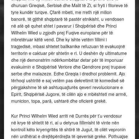
dhuruan Greqisë, Serbisë dhe Malit të Zi, si fryti i fitoreve të
tyre kundër turqve. Çfarë mbeti, me rreth një milion
banorë, të gjithë shqiptarë të pastër etnikisht, u vendosen
në atë që quhet shtet i pavarur i Shqipërisë dhe Princi
Wilhelm Wied u zgjodh prej Fuqive europiane për të
mbretëruar këtë vend. Dhe ky ishte vetëm fillimi i
tragjedisë, mbasi shtetet ballkanike refuzuan të evakuojnë
territorin e caktuar për shtetin e ri. U deshën dy ultimatume
dhe një demonstrim ndërkombëtar detar për të imponuar
evakuimin e Shqipërisë Veriore dhe Qendrore prej trupave
serbe dhe malazeze. Edhe Greqia i dredhoi problemit. Ajo
tërhoqi ushtritë e saj vetëm pas dekretimit të komedisë së
përgjakshme të së ashtuquajturës qeveri revolucionare e
Epirit, Shqipërisë Jugore, të cilën ajo e mbështeti me armë,
municion, topa, parâ, ushtarë dhe oficierë grekë.
Kur Princi Wilhelm Wied arriti në Durrës për t’u vendosur
në krye të shtetit të ri, ai u detyrua fillimisht të vinte nën
kontroll këto kryengritës të shtirë të Jugut, të cilët vepronin
nën urdhërat e drejtëpërdrejta të qeverisë greke. Pothuajse