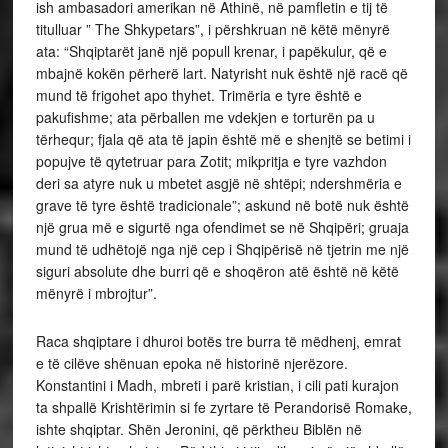
ish ambasadori amerikan në Athinë, në pamfletin e tij të
titulluar ” The Shkypetars”, i përshkruan në këtë mënyrë
ata: “Shqiptarët janë një popull krenar, i papëkulur, që e
mbajnë kokën përherë lart. Natyrisht nuk është një racë që
mund të frigohet apo thyhet. Trimëria e tyre është e
pakufishme; ata përballen me vdekjen e torturën pa u
tërhequr; fjala që ata të japin është më e shenjtë se betimi i
popujve të qytetruar para Zotit; mikpritja e tyre vazhdon
deri sa atyre nuk u mbetet asgjë në shtëpi; ndershmëria e
grave të tyre është tradicionale”; askund në botë nuk është
një grua më e sigurtë nga ofendimet se në Shqipëri; gruaja
mund të udhëtojë nga një cep i Shqipërisë në tjetrin me një
siguri absolute dhe burri që e shoqëron atë është në këtë
mënyrë i mbrojtur”.
Raca shqiptare i dhuroi botës tre burra të mëdhenj, emrat
e të cilëve shënuan epoka në historinë njerëzore.
Konstantini i Madh, mbreti i parë kristian, i cili pati kurajon
ta shpallë Krishtërimin si fe zyrtare të Perandorisë Romake,
ishte shqiptar. Shën Jeronini, që përktheu Biblën në