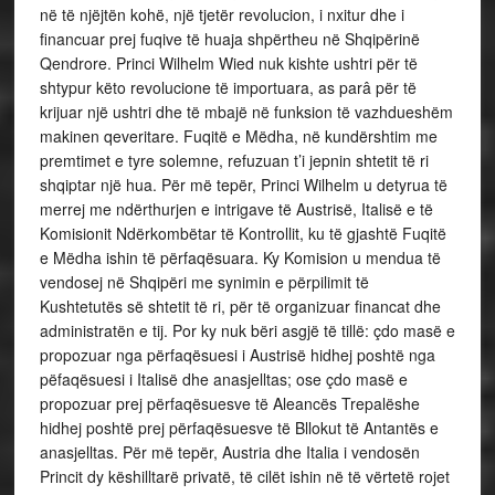
në të njëjtën kohë, një tjetër revolucion, i nxitur dhe i
financuar prej fuqive të huaja shpërtheu në Shqipërinë
Qendrore. Princi Wilhelm Wied nuk kishte ushtri për të
shtypur këto revolucione të importuara, as parâ për të
krijuar një ushtri dhe të mbajë në funksion të vazhdueshëm
makinen qeveritare. Fuqitë e Mëdha, në kundërshtim me
premtimet e tyre solemne, refuzuan t’i jepnin shtetit të ri
shqiptar një hua. Për më tepër, Princi Wilhelm u detyrua të
merrej me ndërthurjen e intrigave të Austrisë, Italisë e të
Komisionit Ndërkombëtar të Kontrollit, ku të gjashtë Fuqitë
e Mëdha ishin të përfaqësuara. Ky Komision u mendua të
vendosej në Shqipëri me synimin e përpilimit të
Kushtetutës së shtetit të ri, për të organizuar financat dhe
administratën e tij. Por ky nuk bëri asgjë të tillë: çdo masë e
propozuar nga përfaqësuesi i Austrisë hidhej poshtë nga
pëfaqësuesi i Italisë dhe anasjelltas; ose çdo masë e
propozuar prej përfaqësuesve të Aleancës Trepalëshe
hidhej poshtë prej përfaqësuesve të Bllokut të Antantës e
anasjelltas. Për më tepër, Austria dhe Italia i vendosën
Princit dy këshilltarë privatë, të cilët ishin në të vërtetë rojet