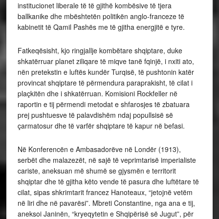
institucionet liberale të të gjithë kombësive të tjera
ballkanike dhe mbështetën politikën anglo-franceze të
kabinetit të Qamil Pashës me të gjitha energjitë e tyre.
Fatkeqësisht, kjo ringjallje kombëtare shqiptare, duke
shkatërruar planet ziliqare të miqve tanë fqinjë, i nxiti ato,
nën pretekstin e luftës kundër Turqisë, të pushtonin katër
provincat shqiptare të përmendura paraprakisht, të cilat i
plaçkitën dhe i shkatërruan. Komisioni Rockfeller në
raportin e tij përmendi metodat e shfarosjes të zbatuara
prej pushtuesve të palavdishëm ndaj popullsisë së
çarmatosur dhe të varfër shqiptare të kapur në befasi.
Në Konferencën e Ambasadorëve në Londër (1913),
serbët dhe malazezët, në sajë të veprimtarisë imperialiste
cariste, aneksuan më shumë se gjysmën e territorit
shqiptar dhe të gjitha këto vende të pasura dhe luftëtare të
cilat, sipas shkrimtarit francez Hanoteaux, “jetojnë vetëm
në liri dhe në pavarësi”. Mbreti Constantine, nga ana e tij,
aneksoi Janinën, “kryeqytetin e Shqipërisë së Jugut”, për