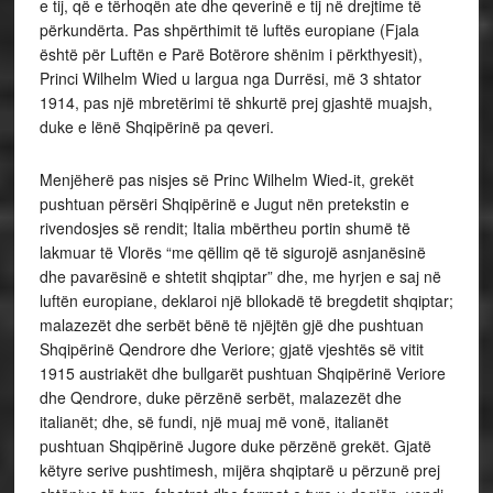
e tij, që e tërhoqën ate dhe qeverinë e tij në drejtime të
përkundërta. Pas shpërthimit të luftës europiane (Fjala
është për Luftën e Parë Botërore shënim i përkthyesit),
Princi Wilhelm Wied u largua nga Durrësi, më 3 shtator
1914, pas një mbretërimi të shkurtë prej gjashtë muajsh,
duke e lënë Shqipërinë pa qeveri.
Menjëherë pas nisjes së Princ Wilhelm Wied-it, grekët
pushtuan përsëri Shqipërinë e Jugut nën pretekstin e
rivendosjes së rendit; Italia mbërtheu portin shumë të
lakmuar të Vlorës “me qëllim që të sigurojë asnjanësinë
dhe pavarësinë e shtetit shqiptar” dhe, me hyrjen e saj në
luftën europiane, deklaroi një bllokadë të bregdetit shqiptar;
malazezët dhe serbët bënë të njëjtën gjë dhe pushtuan
Shqipërinë Qendrore dhe Veriore; gjatë vjeshtës së vitit
1915 austriakët dhe bullgarët pushtuan Shqipërinë Veriore
dhe Qendrore, duke përzënë serbët, malazezët dhe
italianët; dhe, së fundi, një muaj më vonë, italianët
pushtuan Shqipërinë Jugore duke përzënë grekët. Gjatë
këtyre serive pushtimesh, mijëra shqiptarë u përzunë prej