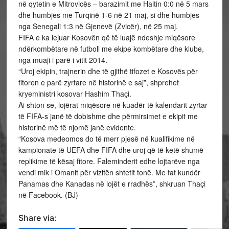
në qytetin e Mitrovicës – barazimit me Haitin 0:0 në 5 mars
dhe humbjes me Turqinë 1-6 në 21 maj, si dhe humbjes
nga Senegali 1:3 në Gjenevë (Zvicër), në 25 maj.
FIFA e ka lejuar Kosovën që të luajë ndeshje miqësore
ndërkombëtare në futboll me ekipe kombëtare dhe klube,
nga muaji i parë i vitit 2014.
“Uroj ekipin, trajnerin dhe të gjithë tifozet e Kosovës për
fitoren e parë zyrtare në historinë e saj”, shprehet
kryeministri kosovar Hashim Thaçi.
Ai shton se, lojërat miqësore në kuadër të kalendarit zyrtar
të FIFA-s janë të dobishme dhe përmirsimet e ekipit me
historinë më të njomë janë evidente.
“Kosova medeomos do të merr pjesë në kualifikime në
kampionate të UEFA dhe FIFA dhe uroj që të ketë shumë
replikime të kësaj fitore. Faleminderit edhe lojtarëve nga
vendi mik i Omanit për vizitën shtetit tonë. Me fat kundër
Panamas dhe Kanadas në lojët e rradhës”, shkruan Thaçi
në Facebook. (BJ)
Share via: