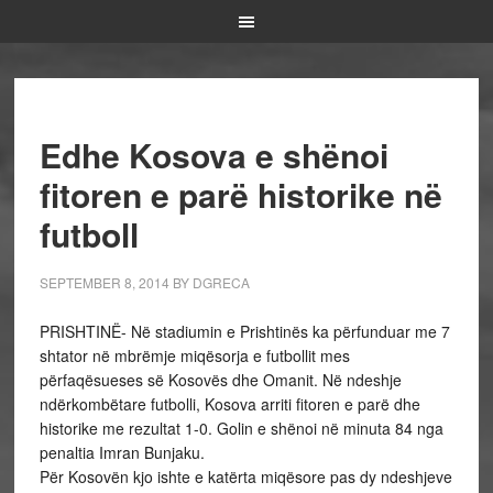
Edhe Kosova e shënoi
fitoren e parë historike në
futboll
SEPTEMBER 8, 2014
BY
DGRECA
PRISHTINË- Në stadiumin e Prishtinës ka përfunduar me 7
shtator në mbrëmje miqësorja e futbollit mes
përfaqësueses së Kosovës dhe Omanit. Në ndeshje
ndërkombëtare futbolli, Kosova arriti fitoren e parë dhe
historike me rezultat 1-0. Golin e shënoi në minuta 84 nga
penaltia Imran Bunjaku.
Për Kosovën kjo ishte e katërta miqësore pas dy ndeshjeve