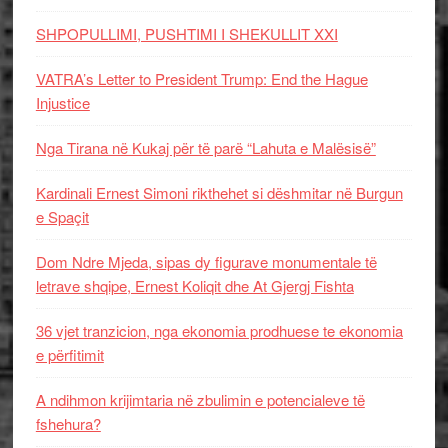
SHPOPULLIMI, PUSHTIMI I SHEKULLIT XXI
VATRA’s Letter to President Trump: End the Hague
Injustice
Nga Tirana në Kukaj për të parë “Lahuta e Malësisë”
Kardinali Ernest Simoni rikthehet si dëshmitar në Burgun
e Spaçit
Dom Ndre Mjeda, sipas dy figurave monumentale të
letrave shqipe, Ernest Koliqit dhe At Gjergj Fishta
36 vjet tranzicion, nga ekonomia prodhuese te ekonomia
e përfitimit
A ndihmon krijimtaria në zbulimin e potencialeve të
fshehura?