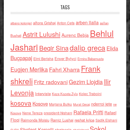
TAGS
arben llalla
alfons Grishaj
Anton Cefa
asllan
albano kolonjari
Behlul
Astrit Lulushi
Aurenc Bebja
Bushati
Jashari
dalip greca
Beqir Sina
Elida
Buçpapaj
Enver Bytyci
Elmi Berisha
Ermira Babamusta
Frank
Eugjen Merlika
Fahri Xharra
shkreli
Ilir
Gezim Llojdia
Fritz radovani
Levonja
Interviste
Kolec Traboini
Keze Kozeta Zylo
kosova
Kosove
nderroi jete
Marjana Bulku
ne
Murat Gecaj
Rafaela Prifti
Rafael
Nene Tereza
Kosove
presidenti Nishani
Floqi
Raimonda Moisiu
Ramiz Lushaj
reshat kripa
Sadik Elshani
Sokol
Shefqet Kercelli
shqiperia