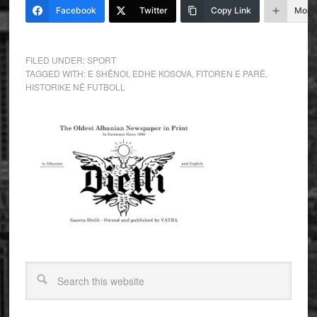
Facebook
Twitter
Copy Link
More
FILED UNDER:
SPORT
TAGGED WITH:
E SHËNOI
,
EDHE KOSOVA
,
FITOREN E PARË
,
HISTORIKE NË FUTBOLL