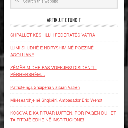
ARTIKUJT E FUNDIT
SHPALLET KËSHILLI I FEDERATËS VATRA
LUMI SI UDHË E NDRYSHIM NË POEZINË
AGOLLIANE
ZËMËRIM DHE PAS VDEKJES! DISIDENTI I
PËRHERSHËM…
Patriotë nga Shqipëria vizituan Vatrën
Mirëseardhje në Shqipëri, Ambasador Eric Wendt
KOSOVA E KA FITUAR LUFTËN, POR PAQEN DUHET
TA FITOJË EDHE NË INSTITUCIONE!