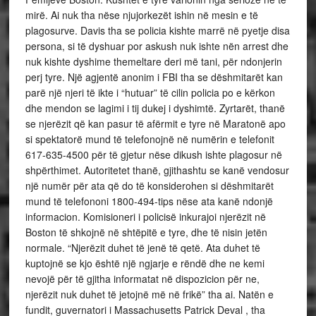
mirë. Ai nuk tha nëse njujorkezët ishin në mesin e të
plagosurve. Davis tha se policia kishte marrë në pyetje disa
persona, si të dyshuar por askush nuk ishte nën arrest dhe
nuk kishte dyshime themeltare deri më tani, për ndonjerin
perj tyre. Një agjentë anonim i FBI tha se dëshmitarët kan
parë një njeri të ikte i “hutuar” të cilin policia po e kërkon
dhe mendon se lagimi i tij dukej i dyshimtë. Zyrtarët, thanë
se njerëzit që kan pasur të afërmit e tyre në Maratonë apo
si spektatorë mund të telefonojnë në numërin e telefonit
617-635-4500 për të gjetur nëse dikush ishte plagosur në
shpërthimet. Autoritetet thanë, gjithashtu se kanë vendosur
një numër për ata që do të konsiderohen si dëshmitarët
mund të telefononi 1800-494-tips nëse ata kanë ndonjë
informacion. Komisioneri i policisë inkurajoi njerëzit në
Boston të shkojnë në shtëpitë e tyre, dhe të nisin jetën
normale. “Njerëzit duhet të jenë të qetë. Ata duhet të
kuptojnë se kjo është një ngjarje e rëndë dhe ne kemi
nevojë për të gjitha informatat në dispozicion për ne,
njerëzit nuk duhet të jetojnë më në frikë” tha ai. Natën e
fundit, guvernatori i Massachusetts Patrick Deval , tha