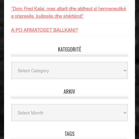
“Dom Fred Kalaj, mes altarit dhe atdheut si hermeneutikë
e shpresës, kujtesës dhe shërbimit”
A PO ARMATOSET BALLKANI?
KATEGORITË
Kategoritë
ARKIV
Arkiv
TAGS