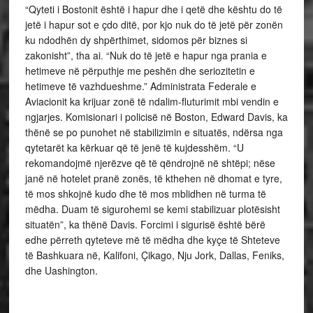
“Qyteti i Bostonit është i hapur dhe i qetë dhe kështu do të
jetë i hapur sot e çdo ditë, por kjo nuk do të jetë për zonën
ku ndodhën dy shpërthimet, sidomos për biznes si
zakonisht”, tha ai. “Nuk do të jetë e hapur nga prania e
hetimeve në përputhje me peshën dhe seriozitetin e
hetimeve të vazhdueshme.” Administrata Federale e
Aviacionit ka krijuar zonë të ndalim-fluturimit mbi vendin e
ngjarjes. Komisionari i policisë në Boston, Edward Davis, ka
thënë se po punohet në stabilizimin e situatës, ndërsa nga
qytetarët ka kërkuar që të jenë të kujdesshëm. “U
rekomandojmë njerëzve që të qëndrojnë në shtëpi; nëse
janë në hotelet pranë zonës, të kthehen në dhomat e tyre,
të mos shkojnë kudo dhe të mos mblidhen në turma të
mëdha. Duam të sigurohemi se kemi stabilizuar plotësisht
situatën”, ka thënë Davis. Forcimi i sigurisë është bërë
edhe përreth qyteteve më të mëdha dhe kyçe të Shteteve
të Bashkuara në, Kalifoni, Çikago, Nju Jork, Dallas, Feniks,
dhe Uashington.