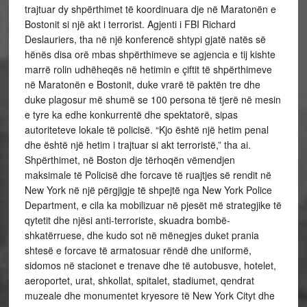
trajtuar dy shpërthimet të koordinuara dje në Maratonën e
Bostonit si një akt i terrorist. Agjenti i FBI Richard
Deslauriers, tha në një konferencë shtypi gjatë natës së
hënës disa orë mbas shpërthimeve se agjencia e tij kishte
marrë rolin udhëheqës në hetimin e çiftit të shpërthimeve
në Maratonën e Bostonit, duke vrarë të paktën tre dhe
duke plagosur më shumë se 100 persona të tjerë në mesin
e tyre ka edhe konkurrentë dhe spektatorë, sipas
autoriteteve lokale të policisë. “Kjo është një hetim penal
dhe është një hetim i trajtuar si akt terroristë,” tha ai.
Shpërthimet, në Boston dje tërhoqën vëmendjen
maksimale të Policisë dhe forcave të ruajtjes së rendit në
New York në një përgjigje të shpejtë nga New York Police
Department, e cila ka mobilizuar në pjesët më strategjike të
qytetit dhe njësi anti-terroriste, skuadra bombë-
shkatërruese, dhe kudo sot në mënegjes duket prania
shtesë e forcave të armatosuar rëndë dhe uniformë,
sidomos në stacionet e trenave dhe të autobusve, hotelet,
aeroportet, urat, shkollat, spitalet, stadiumet, qendrat
muzeale dhe monumentet kryesore të New York Cityt dhe