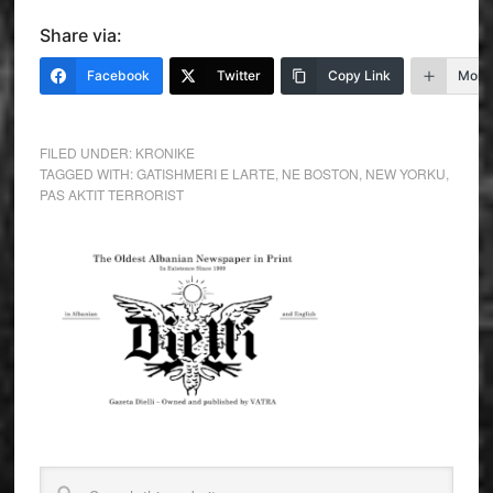
Share via:
Facebook
Twitter
Copy Link
More
FILED UNDER:
KRONIKE
TAGGED WITH:
GATISHMERI E LARTE
,
NE BOSTON
,
NEW YORKU
,
PAS AKTIT TERRORIST