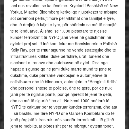
tani nuk rezulton se ka lëndime. Kryetari i Bashkisë së New
Yorkut, Miachel Bloomberg kërkoi që njujorkezët të mbajnë
sot ceremoni përkujtimore për viktimat dhe familjet e tyre,
dhe të drejtojnë lutjet e tyre, për shërimin sa më të shpejtë
të të lënduarve. Ai shtoi se 1,000 pjesëtarë të njësisë
kundër terrorizmit të NYPD janë vënë në gadishmëri në
qytetet prej sot. “Unë kam folur me Komisionerin e Policisë
Kelly Ray, për të rritur sigurinë në vende strategjike dhe të
infrastrukturës kritike, duke përfshirë, urat, tunelet dhe
stacionet e trenave dhe autobusve në qytet. Disa nga
hapat e sigurisë që ne jemi duke marrë mund të jenë të
dukshme, duke përfshirë vendosjen e automjeteve të
sofistikuara dhe të blinduara, automjetet e “Reagimit Kritik”
dhe personel shtesë të policisë, dhe të tjerë, por që nuk
janë për të ngjallur panik, por që njerëzit të jenë të qetë,
dhe sa më të sigurtë “tha ai. “Ne kemi 1000 anëtarë të
NYPD të caktuar për të vepruar kundër-terrorizmit, dhe ata
– së bashku me tërë NYPD dhe Gardën Kombëtare do të
jenë përgjatë infrastrukturës kundër terrorizmit – të gjithë
jemi të mobilizuar plotësisht për të mbrojtur qytetin tonë”.