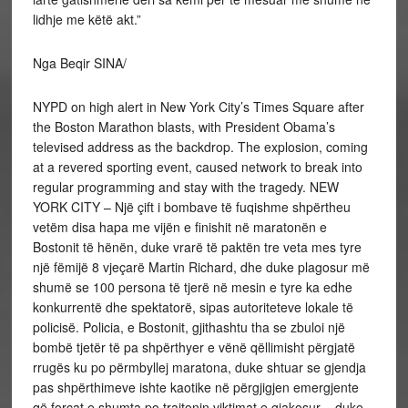
lidhje me këtë akt.”
Nga Beqir SINA/
NYPD on high alert in New York City’s Times Square after
the Boston Marathon blasts, with President Obama’s
televised address as the backdrop. The explosion, coming
at a revered sporting event, caused network to break into
regular programming and stay with the tragedy. NEW
YORK CITY – Një çift i bombave të fuqishme shpërtheu
vetëm disa hapa me vijën e finishit në maratonën e
Bostonit të hënën, duke vrarë të paktën tre veta mes tyre
një fëmijë 8 vjeçarë Martin Richard, dhe duke plagosur më
shumë se 100 persona të tjerë në mesin e tyre ka edhe
konkurrentë dhe spektatorë, sipas autoriteteve lokale të
policisë. Policia, e Bostonit, gjithashtu tha se zbuloi një
bombë tjetër të pa shpërthyer e vënë qëllimisht përgjatë
rrugës ku po përmbyllej maratona, duke shtuar se gjendja
pas shpërthimeve ishte kaotike në përgjigjen emergjente
që forcat e shumta po trajtonin viktimat e gjakosur – duke