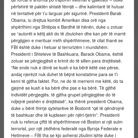
përfshirë të paktën shtatë fëmijë – dhe kalimtarë të hutuar
në tentativë për t’u larguar për sigurinë. Presidenti Barak
Obama, iu drejtua kombit Amerikan disa orë nga
shpërthimi nga Shtëpia e Bardhë të hënën, duke u zotuar
se “autorët e këtij akti do të zbulohen dhe kan për të marrë
përgjigjen e merituar rreth shpërthimeve, të cilat thanë se
FBI është duke i hetuar si terrorizëm i mundshëm.
Presidenti i Shteteve të Bashkuara, Barack Obama, është
zotuar se përgjegjësit e krimit do të sillen para drejtësisë.
“Ne ende nuk e dimë se kush e ka bërë këtë ose përse,
andaj njerëzit nuk duhet të bëjnë konstatime para se t’i
kemi të gjitha faktet. Por, ne do të merremi me këtë, do ta
gjejmë se kush e ka bërë dhe pse e ka bërë. Të gjithë
individët përgjegjës, të gjitha grupet përgjegjëse do të
ndjejnë peshën e drejtësisë”, ka thënë presidenti Obama,
duke u bërë thirrje qytetarëve të Bostonit “që të qëndrojnë
të bashkuar dhe të kujdesen për njëri-tjetrin”. Presidenti
nuk iu referua çiftit të shpërthimeve në Boston si një sulm
terrorist, por një zëdhëns federalë nga Byroja Federale e
Hetimeve – FBI tha se kjo axhensi zbulimi ishte duke i