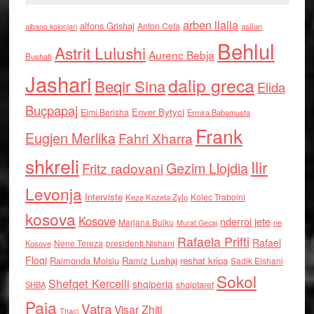
arben llalla
alfons Grishaj
Anton Cefa
asllan
albano kolonjari
Behlul
Astrit Lulushi
Aurenc Bebja
Bushati
Jashari
dalip greca
Beqir Sina
Elida
Buçpapaj
Enver Bytyci
Elmi Berisha
Ermira Babamusta
Frank
Eugjen Merlika
Fahri Xharra
shkreli
Ilir
Gezim Llojdia
Fritz radovani
Levonja
Interviste
Kolec Traboini
Keze Kozeta Zylo
kosova
Kosove
nderroi jete
Marjana Bulku
ne
Murat Gecaj
Rafaela Prifti
Rafael
Nene Tereza
Kosove
presidenti Nishani
Floqi
Raimonda Moisiu
Ramiz Lushaj
reshat kripa
Sadik Elshani
Sokol
Shefqet Kercelli
shqiperia
shqiptaret
SHBA
Paja
Vatra
Visar Zhiti
Thaci