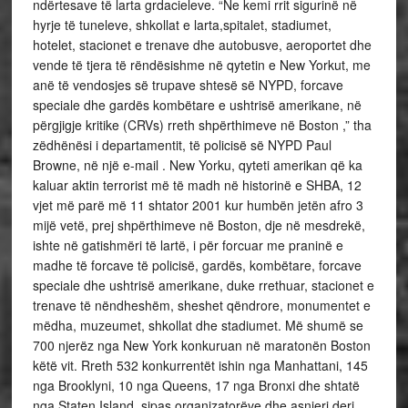
ndërtesave të larta grdacieleve. “Ne kemi rrit sigurinë në
hyrje të tuneleve, shkollat e larta,spitalet, stadiumet,
hotelet, stacionet e trenave dhe autobusve, aeroportet dhe
vende të tjera të rëndësishme në qytetin e New Yorkut, me
anë të vendosjes së trupave shtesë së NYPD, forcave
speciale dhe gardës kombëtare e ushtrisë amerikane, në
përgjigje kritike (CRVs) rreth shpërthimeve në Boston ,” tha
zëdhënësi i departamentit, të policisë së NYPD Paul
Browne, në një e-mail . New Yorku, qyteti amerikan që ka
kaluar aktin terrorist më të madh në historinë e SHBA, 12
vjet më parë më 11 shtator 2001 kur humbën jetën afro 3
mijë vetë, prej shpërthimeve në Boston, dje në mesdrekë,
ishte në gatishmëri të lartë, i për forcuar me praninë e
madhe të forcave të policisë, gardës, kombëtare, forcave
speciale dhe ushtrisë amerikane, duke rrethuar, stacionet e
trenave të nëndheshëm, sheshet qëndrore, monumentet e
mëdha, muzeumet, shkollat dhe stadiumet. Më shumë se
700 njerëz nga New York konkuruan në maratonën Boston
këtë vit. Rreth 532 konkurrentët ishin nga Manhattani, 145
nga Brooklyni, 10 nga Queens, 17 nga Bronxi dhe shtatë
nga Staten Island, sipas organizatorëve dhe asnjeri deri