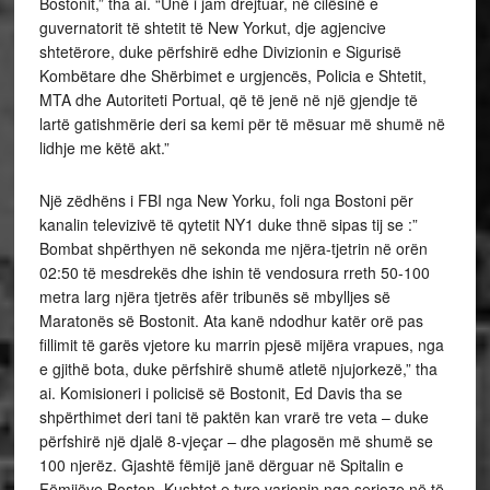
Bostonit,” tha ai. “Unë i jam drejtuar, në cilësinë e
guvernatorit të shtetit të New Yorkut, dje agjencive
shtetërore, duke përfshirë edhe Divizionin e Sigurisë
Kombëtare dhe Shërbimet e urgjencës, Policia e Shtetit,
MTA dhe Autoriteti Portual, që të jenë në një gjendje të
lartë gatishmërie deri sa kemi për të mësuar më shumë në
lidhje me këtë akt.”
Një zëdhëns i FBI nga New Yorku, foli nga Bostoni për
kanalin televizivë të qytetit NY1 duke thnë sipas tij se :”
Bombat shpërthyen në sekonda me njëra-tjetrin në orën
02:50 të mesdrekës dhe ishin të vendosura rreth 50-100
metra larg njëra tjetrës afër tribunës së mbylljes së
Maratonës së Bostonit. Ata kanë ndodhur katër orë pas
fillimit të garës vjetore ku marrin pjesë mijëra vrapues, nga
e gjithë bota, duke përfshirë shumë atletë njujorkezë,” tha
ai. Komisioneri i policisë së Bostonit, Ed Davis tha se
shpërthimet deri tani të paktën kan vrarë tre veta – duke
përfshirë një djalë 8-vjeçar – dhe plagosën më shumë se
100 njerëz. Gjashtë fëmijë janë dërguar në Spitalin e
Fëmijëve Boston. Kushtet e tyre varionin nga serioze në të