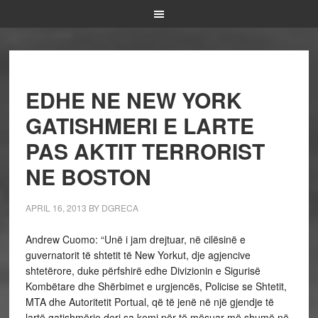
EDHE NE NEW YORK
GATISHMERI E LARTE
PAS AKTIT TERRORIST
NE BOSTON
APRIL 16, 2013
BY
DGRECA
Andrew Cuomo: “Unë i jam drejtuar, në cilësinë e
guvernatorit të shtetit të New Yorkut, dje agjencive
shtetërore, duke përfshirë edhe Divizionin e Sigurisë
Kombëtare dhe Shërbimet e urgjencës, Policise se Shtetit,
MTA dhe Autoritetit Portual, që të jenë në një gjendje të
lartë gatishmërie deri sa kemi për të mësuar më shumë në