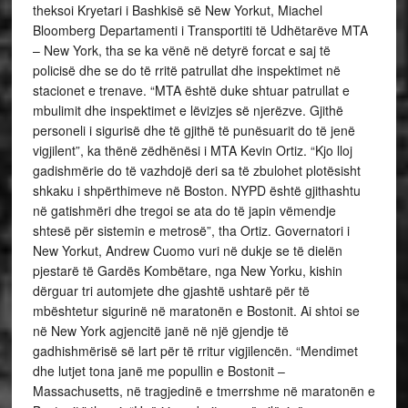
theksoi Kryetari i Bashkisë së New Yorkut, Miachel
Bloomberg Departamenti i Transportiti të Udhëtarëve MTA
– New York, tha se ka vënë në detyrë forcat e saj të
policisë dhe se do të rritë patrullat dhe inspektimet në
stacionet e trenave. “MTA është duke shtuar patrullat e
mbulimit dhe inspektimet e lëvizjes së njerëzve. Gjithë
personeli i sigurisë dhe të gjithë të punësuarit do të jenë
vigjilent”, ka thënë zëdhënësi i MTA Kevin Ortiz. “Kjo lloj
gadishmërie do të vazhdojë deri sa të zbulohet plotësisht
shkaku i shpërthimeve në Boston. NYPD është gjithashtu
në gatishmëri dhe tregoi se ata do të japin vëmendje
shtesë për sistemin e metrosë”, tha Ortiz. Governatori i
New Yorkut, Andrew Cuomo vuri në dukje se të dielën
pjestarë të Gardës Kombëtare, nga New Yorku, kishin
dërguar tri automjete dhe gjashtë ushtarë për të
mbështetur sigurinë në maratonën e Bostonit. Ai shtoi se
në New York agjencitë janë në një gjendje të
gadhishmërisë së lart për të rritur vigjilencën. “Mendimet
dhe lutjet tona janë me popullin e Bostonit –
Massachusetts, në tragjedinë e tmerrshme në maratonën e