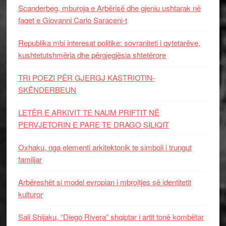
Scanderbeg, mburoja e Arbërisë dhe gjeniu ushtarak në
faqet e Giovanni Carlo Saraceni-t
Republika mbi interesat politike: sovraniteti i qytetarëve,
kushtetutshmëria dhe përgjegjësia shtetërore
TRI POEZI PËR GJERGJ KASTRIOTIN-
SKËNDERBEUN
LETËR E ARKIVIT TE NAUM PRIFTIT NË
PERVJETORIN E PARE TE DRAGO SILIQIT
Oxhaku, nga elementi arkitektonik te simboli i trungut
familjar
Arbëreshët si model evropian i mbrojtjes së identitetit
kulturor
Sali Shijaku, “Diego Rivera” shqiptar i artit tonë kombëtar