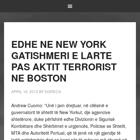
EDHE NE NEW YORK
GATISHMERI E LARTE
PAS AKTIT TERRORIST
NE BOSTON
APRIL 16, 2013
BY
DGRECA
Andrew Cuomo: “Unë i jam drejtuar, në cilësinë e
guvernatorit të shtetit të New Yorkut, dje agjencive
shtetërore, duke përfshirë edhe Divizionin e Sigurisë
Kombëtare dhe Shërbimet e urgjencës, Policise se Shtetit,
MTA dhe Autoritetit Portual, që të jenë në një gjendje të
lartë gatishmërie deri sa kemi për të mësuar më shumë në