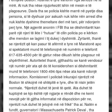
mirë. Ai nuk tha nëse njujorkezët ishin në mesin e të
plagosurve. Davis tha se policia kishte marrë në pyetje disa
persona, si të dyshuar por askush nuk ishte nën arrest dhe
nuk kishte dyshime themeltare deri më tani, për ndonjerin
perj tyre. Një agjentë anonim i FBI tha se dëshmitarët kan
parë një njeri të ikte i “hutuar” të cilin policia po e kërkon
dhe mendon se lagimi i tij dukej i dyshimtë. Zyrtarët, thanë
se njerëzit që kan pasur të afërmit e tyre në Maratonë apo
si spektatorë mund të telefonojnë në numërin e telefonit
617-635-4500 për të gjetur nëse dikush ishte plagosur në
shpërthimet. Autoritetet thanë, gjithashtu se kanë vendosur
një numër për ata që do të konsiderohen si dëshmitarët
mund të telefononi 1800-494-tips nëse ata kanë ndonjë
informacion. Komisioneri i policisë inkurajoi njerëzit në
Boston të shkojnë në shtëpitë e tyre, dhe të nisin jetën
normale. “Njerëzit duhet të jenë të qetë. Ata duhet të
kuptojnë se kjo është një ngjarje e rëndë dhe ne kemi
nevojë për të gjitha informatat në dispozicion për ne,
njerëzit nuk duhet të jetojnë më në frikë” tha ai. Natën e
fundit, guvernatori i Massachusetts Patrick Deval , tha