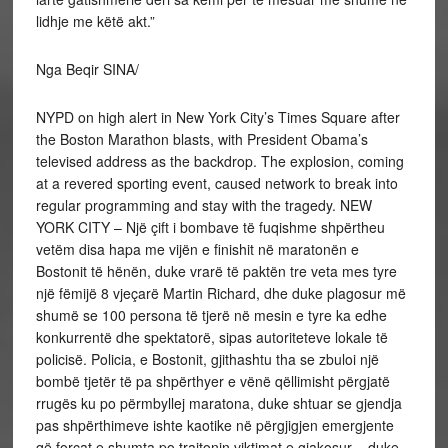
lidhje me këtë akt.”
Nga Beqir SINA/
NYPD on high alert in New York City’s Times Square after
the Boston Marathon blasts, with President Obama’s
televised address as the backdrop. The explosion, coming
at a revered sporting event, caused network to break into
regular programming and stay with the tragedy. NEW
YORK CITY – Një çift i bombave të fuqishme shpërtheu
vetëm disa hapa me vijën e finishit në maratonën e
Bostonit të hënën, duke vrarë të paktën tre veta mes tyre
një fëmijë 8 vjeçarë Martin Richard, dhe duke plagosur më
shumë se 100 persona të tjerë në mesin e tyre ka edhe
konkurrentë dhe spektatorë, sipas autoriteteve lokale të
policisë. Policia, e Bostonit, gjithashtu tha se zbuloi një
bombë tjetër të pa shpërthyer e vënë qëllimisht përgjatë
rrugës ku po përmbyllej maratona, duke shtuar se gjendja
pas shpërthimeve ishte kaotike në përgjigjen emergjente
që forcat e shumta po trajtonin viktimat e gjakosur – duke