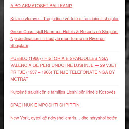
A PO ARMATOSET BALLKANI?
Kriza e vlerave – Tragjedia e vërtetë e tranzicionit shqiptar
Green Coast sjell Nammos Hotels & Resorts në Shqipëri:
Një destinacion i ri lifestyle merr formë në Rivierën
Shqiptare
PUEBLO (1966) / HISTORIA E SPANJOLLES NGA
VALENCIA QË PËRFUNDOI NË LUSHNJE — 29 VJET
PRITJE (1937 – 1966) TË NJË TELEFONATE NGA DY
MOTRAT
Kujtojmë sakrificën e familjes Lleshi për lirinë e Kosovës
SPAÇI NUK E MPOSHTI SHPIRTIN
New York, qyteti që ndryshoi emrin… dhe ndryshoi botën