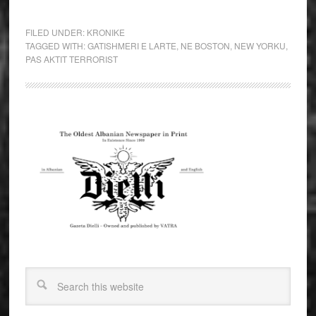
FILED UNDER:
KRONIKE
TAGGED WITH:
GATISHMERI E LARTE
,
NE BOSTON
,
NEW YORKU
,
PAS AKTIT TERRORIST