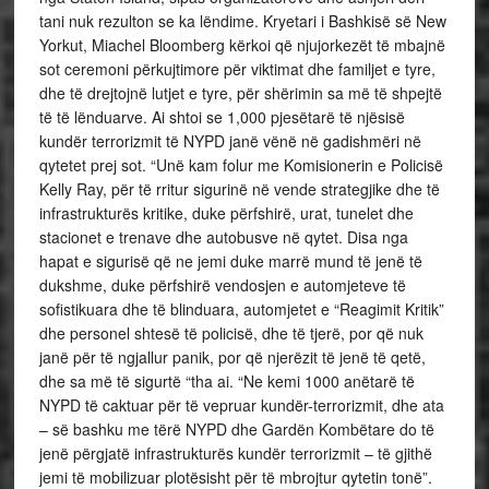
tani nuk rezulton se ka lëndime. Kryetari i Bashkisë së New
Yorkut, Miachel Bloomberg kërkoi që njujorkezët të mbajnë
sot ceremoni përkujtimore për viktimat dhe familjet e tyre,
dhe të drejtojnë lutjet e tyre, për shërimin sa më të shpejtë
të të lënduarve. Ai shtoi se 1,000 pjesëtarë të njësisë
kundër terrorizmit të NYPD janë vënë në gadishmëri në
qytetet prej sot. “Unë kam folur me Komisionerin e Policisë
Kelly Ray, për të rritur sigurinë në vende strategjike dhe të
infrastrukturës kritike, duke përfshirë, urat, tunelet dhe
stacionet e trenave dhe autobusve në qytet. Disa nga
hapat e sigurisë që ne jemi duke marrë mund të jenë të
dukshme, duke përfshirë vendosjen e automjeteve të
sofistikuara dhe të blinduara, automjetet e “Reagimit Kritik”
dhe personel shtesë të policisë, dhe të tjerë, por që nuk
janë për të ngjallur panik, por që njerëzit të jenë të qetë,
dhe sa më të sigurtë “tha ai. “Ne kemi 1000 anëtarë të
NYPD të caktuar për të vepruar kundër-terrorizmit, dhe ata
– së bashku me tërë NYPD dhe Gardën Kombëtare do të
jenë përgjatë infrastrukturës kundër terrorizmit – të gjithë
jemi të mobilizuar plotësisht për të mbrojtur qytetin tonë”.