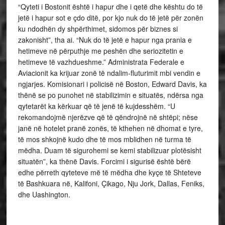
“Qyteti i Bostonit është i hapur dhe i qetë dhe kështu do të
jetë i hapur sot e çdo ditë, por kjo nuk do të jetë për zonën
ku ndodhën dy shpërthimet, sidomos për biznes si
zakonisht”, tha ai. “Nuk do të jetë e hapur nga prania e
hetimeve në përputhje me peshën dhe seriozitetin e
hetimeve të vazhdueshme.” Administrata Federale e
Aviacionit ka krijuar zonë të ndalim-fluturimit mbi vendin e
ngjarjes. Komisionari i policisë në Boston, Edward Davis, ka
thënë se po punohet në stabilizimin e situatës, ndërsa nga
qytetarët ka kërkuar që të jenë të kujdesshëm. “U
rekomandojmë njerëzve që të qëndrojnë në shtëpi; nëse
janë në hotelet pranë zonës, të kthehen në dhomat e tyre,
të mos shkojnë kudo dhe të mos mblidhen në turma të
mëdha. Duam të sigurohemi se kemi stabilizuar plotësisht
situatën”, ka thënë Davis. Forcimi i sigurisë është bërë
edhe përreth qyteteve më të mëdha dhe kyçe të Shteteve
të Bashkuara në, Kalifoni, Çikago, Nju Jork, Dallas, Feniks,
dhe Uashington.