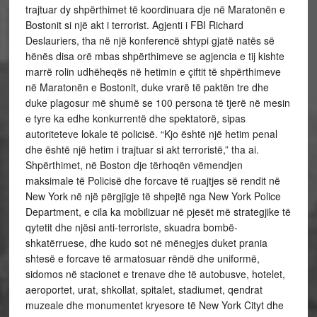
trajtuar dy shpërthimet të koordinuara dje në Maratonën e
Bostonit si një akt i terrorist. Agjenti i FBI Richard
Deslauriers, tha në një konferencë shtypi gjatë natës së
hënës disa orë mbas shpërthimeve se agjencia e tij kishte
marrë rolin udhëheqës në hetimin e çiftit të shpërthimeve
në Maratonën e Bostonit, duke vrarë të paktën tre dhe
duke plagosur më shumë se 100 persona të tjerë në mesin
e tyre ka edhe konkurrentë dhe spektatorë, sipas
autoriteteve lokale të policisë. “Kjo është një hetim penal
dhe është një hetim i trajtuar si akt terroristë,” tha ai.
Shpërthimet, në Boston dje tërhoqën vëmendjen
maksimale të Policisë dhe forcave të ruajtjes së rendit në
New York në një përgjigje të shpejtë nga New York Police
Department, e cila ka mobilizuar në pjesët më strategjike të
qytetit dhe njësi anti-terroriste, skuadra bombë-
shkatërruese, dhe kudo sot në mënegjes duket prania
shtesë e forcave të armatosuar rëndë dhe uniformë,
sidomos në stacionet e trenave dhe të autobusve, hotelet,
aeroportet, urat, shkollat, spitalet, stadiumet, qendrat
muzeale dhe monumentet kryesore të New York Cityt dhe