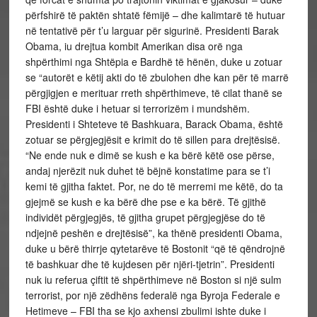
përfshirë të paktën shtatë fëmijë – dhe kalimtarë të hutuar
në tentativë për t’u larguar për sigurinë. Presidenti Barak
Obama, iu drejtua kombit Amerikan disa orë nga
shpërthimi nga Shtëpia e Bardhë të hënën, duke u zotuar
se “autorët e këtij akti do të zbulohen dhe kan për të marrë
përgjigjen e merituar rreth shpërthimeve, të cilat thanë se
FBI është duke i hetuar si terrorizëm i mundshëm.
Presidenti i Shteteve të Bashkuara, Barack Obama, është
zotuar se përgjegjësit e krimit do të sillen para drejtësisë.
“Ne ende nuk e dimë se kush e ka bërë këtë ose përse,
andaj njerëzit nuk duhet të bëjnë konstatime para se t’i
kemi të gjitha faktet. Por, ne do të merremi me këtë, do ta
gjejmë se kush e ka bërë dhe pse e ka bërë. Të gjithë
individët përgjegjës, të gjitha grupet përgjegjëse do të
ndjejnë peshën e drejtësisë”, ka thënë presidenti Obama,
duke u bërë thirrje qytetarëve të Bostonit “që të qëndrojnë
të bashkuar dhe të kujdesen për njëri-tjetrin”. Presidenti
nuk iu referua çiftit të shpërthimeve në Boston si një sulm
terrorist, por një zëdhëns federalë nga Byroja Federale e
Hetimeve – FBI tha se kjo axhensi zbulimi ishte duke i