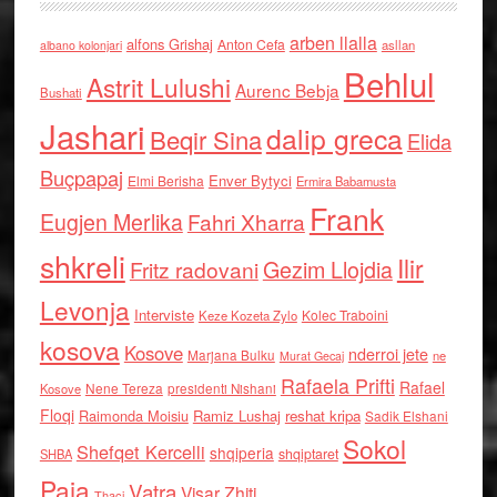
arben llalla
alfons Grishaj
Anton Cefa
asllan
albano kolonjari
Behlul
Astrit Lulushi
Aurenc Bebja
Bushati
Jashari
dalip greca
Beqir Sina
Elida
Buçpapaj
Enver Bytyci
Elmi Berisha
Ermira Babamusta
Frank
Eugjen Merlika
Fahri Xharra
shkreli
Ilir
Gezim Llojdia
Fritz radovani
Levonja
Interviste
Kolec Traboini
Keze Kozeta Zylo
kosova
Kosove
nderroi jete
Marjana Bulku
ne
Murat Gecaj
Rafaela Prifti
Rafael
Nene Tereza
Kosove
presidenti Nishani
Floqi
Raimonda Moisiu
Ramiz Lushaj
reshat kripa
Sadik Elshani
Sokol
Shefqet Kercelli
shqiperia
shqiptaret
SHBA
Paja
Vatra
Visar Zhiti
Thaci