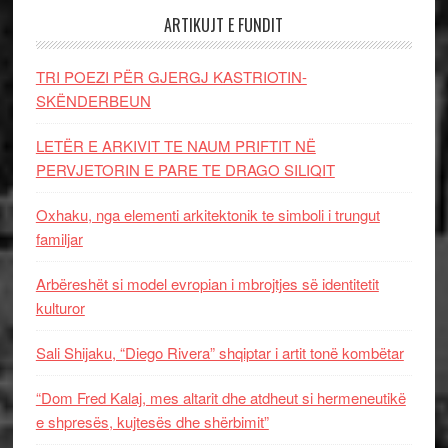
ARTIKUJT E FUNDIT
TRI POEZI PËR GJERGJ KASTRIOTIN-
SKËNDERBEUN
LETËR E ARKIVIT TE NAUM PRIFTIT NË
PERVJETORIN E PARE TE DRAGO SILIQIT
Oxhaku, nga elementi arkitektonik te simboli i trungut
familjar
Arbëreshët si model evropian i mbrojtjes së identitetit
kulturor
Sali Shijaku, “Diego Rivera” shqiptar i artit tonë kombëtar
“Dom Fred Kalaj, mes altarit dhe atdheut si hermeneutikë
e shpresës, kujtesës dhe shërbimit”