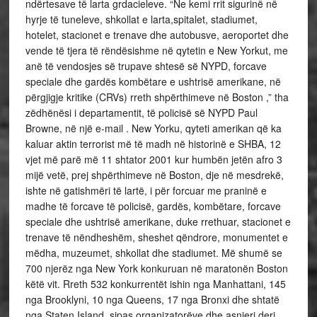
ndërtesave të larta grdacieleve. “Ne kemi rrit sigurinë në
hyrje të tuneleve, shkollat e larta,spitalet, stadiumet,
hotelet, stacionet e trenave dhe autobusve, aeroportet dhe
vende të tjera të rëndësishme në qytetin e New Yorkut, me
anë të vendosjes së trupave shtesë së NYPD, forcave
speciale dhe gardës kombëtare e ushtrisë amerikane, në
përgjigje kritike (CRVs) rreth shpërthimeve në Boston ,” tha
zëdhënësi i departamentit, të policisë së NYPD Paul
Browne, në një e-mail . New Yorku, qyteti amerikan që ka
kaluar aktin terrorist më të madh në historinë e SHBA, 12
vjet më parë më 11 shtator 2001 kur humbën jetën afro 3
mijë vetë, prej shpërthimeve në Boston, dje në mesdrekë,
ishte në gatishmëri të lartë, i për forcuar me praninë e
madhe të forcave të policisë, gardës, kombëtare, forcave
speciale dhe ushtrisë amerikane, duke rrethuar, stacionet e
trenave të nëndheshëm, sheshet qëndrore, monumentet e
mëdha, muzeumet, shkollat dhe stadiumet. Më shumë se
700 njerëz nga New York konkuruan në maratonën Boston
këtë vit. Rreth 532 konkurrentët ishin nga Manhattani, 145
nga Brooklyni, 10 nga Queens, 17 nga Bronxi dhe shtatë
nga Staten Island, sipas organizatorëve dhe asnjeri deri