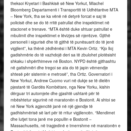
theksoi Kryetari i Bashkisë së New Yorkut, Miachel
Bloomberg Departamenti i Transportiti të Udhëtarëve MTA
– New York, tha se ka vënë në detyrë forcat e saj të
policisë dhe se do të rritë patrullat dhe inspektimet në
stacionet e trenave. “MTA është duke shtuar patrullat e
mbulimit dhe inspektimet e lëvizjes së njerëzve. Gjithë
personeli i sigurisë dhe të gjithë të punësuarit do të jenë
vigjilent”, ka thënë zëdhënësi i MTA Kevin Ortiz. “Kjo lloj
gadishmërie do të vazhdojë deri sa të zbulohet plotësisht
shkaku i shpërthimeve në Boston. NYPD është gjithashtu
në gatishmëri dhe tregoi se ata do të japin vëmendje
shtesë për sistemin e metrosë”, tha Ortiz. Governatori i
New Yorkut, Andrew Cuomo vuri në dukje se të dielën
pjestarë të Gardës Kombëtare, nga New Yorku, kishin
dërguar tri automjete dhe gjashtë ushtarë për të
mbështetur sigurinë në maratonën e Bostonit. Ai shtoi se
në New York agjencitë janë në një gjendje të
gadhishmërisë së lart për të rritur vigjilencën. “Mendimet
dhe lutjet tona janë me popullin e Bostonit –
Massachusetts, në tragjedinë e tmerrshme në maratonën e