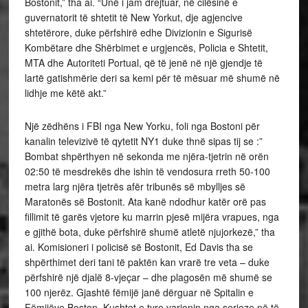
Bostonit,” tha ai. “Unë i jam drejtuar, në cilësinë e
guvernatorit të shtetit të New Yorkut, dje agjencive
shtetërore, duke përfshirë edhe Divizionin e Sigurisë
Kombëtare dhe Shërbimet e urgjencës, Policia e Shtetit,
MTA dhe Autoriteti Portual, që të jenë në një gjendje të
lartë gatishmërie deri sa kemi për të mësuar më shumë në
lidhje me këtë akt.”
Një zëdhëns i FBI nga New Yorku, foli nga Bostoni për
kanalin televizivë të qytetit NY1 duke thnë sipas tij se :”
Bombat shpërthyen në sekonda me njëra-tjetrin në orën
02:50 të mesdrekës dhe ishin të vendosura rreth 50-100
metra larg njëra tjetrës afër tribunës së mbylljes së
Maratonës së Bostonit. Ata kanë ndodhur katër orë pas
fillimit të garës vjetore ku marrin pjesë mijëra vrapues, nga
e gjithë bota, duke përfshirë shumë atletë njujorkezë,” tha
ai. Komisioneri i policisë së Bostonit, Ed Davis tha se
shpërthimet deri tani të paktën kan vrarë tre veta – duke
përfshirë një djalë 8-vjeçar – dhe plagosën më shumë se
100 njerëz. Gjashtë fëmijë janë dërguar në Spitalin e
Fëmijëve Boston. Kushtet e tyre varionin nga serioze në të