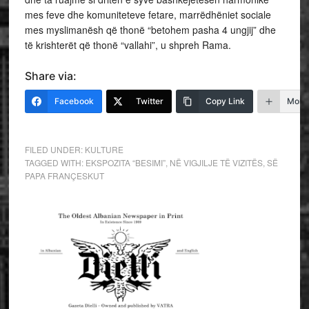
mes feve dhe komuniteteve fetare, marrëdhëniet sociale
mes myslimanësh që thonë “betohem pasha 4 ungjij” dhe
të krishterët që thonë “vallahi”, u shpreh Rama.
Share via:
Facebook
Twitter
Copy Link
More
FILED UNDER:
KULTURE
TAGGED WITH:
EKSPOZITA “BESIMI”
,
NË VIGJILJE TË VIZITËS
,
SË
PAPA FRANÇESKUT