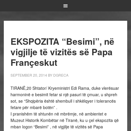
EKSPOZITA “Besimi”, në
vigjilje të vizitës së Papa
Françeskut
SEPTEMBER 20, 2014
BY
DGRECA
TIRANË,20 Shtator/ Kryeministri Edi Rama, duke vlerësuar
harmoninë e besimit fetar si një pasuri të çmuar, u shpreh
sot, se “Shqipëria është shembull i shkëlqyer i tolerancës
fetare për mbarë botën” .
I pranishëm të shtunën në mbrëmje, në ambientet e
Muzeut Historik Kombëtar në Tiranë, ku u çel ekspozita që
mban logon “Besimi” , në vigjilje të vizitës së Papa