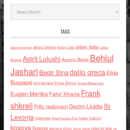
Arkiv
TAGS
arben llalla
alfons Grishaj
Anton Cefa
asllan
albano kolonjari
Behlul
Astrit Lulushi
Aurenc Bebja
Bushati
Jashari
dalip greca
Beqir Sina
Elida
Buçpapaj
Enver Bytyci
Elmi Berisha
Ermira Babamusta
Frank
Eugjen Merlika
Fahri Xharra
shkreli
Ilir
Gezim Llojdia
Fritz radovani
Levonja
Interviste
Kolec Traboini
Keze Kozeta Zylo
kosova
Kosove
nderroi jete
Marjana Bulku
ne
Murat Gecaj