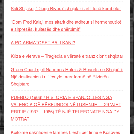
Sali Shijaku, “Diego Rivera” shqiptar i artit tonë kombëtar
“Dom Fred Kalaj, mes altarit dhe atdheut si hermeneutikë
e shpresës, kujtesës dhe shërbimit”
A PO ARMATOSET BALLKANI?
Kriza e vlerave – Tragjedia e vërtetë e tranzicionit shqiptar
Green Coast sjell Nammos Hotels & Resorts në Shqipëri:
Një destinacion i ri lifestyle merr formë në Rivierën
Shqiptare
PUEBLO (1966) / HISTORIA E SPANJOLLES NGA
VALENCIA QË PËRFUNDOI NË LUSHNJE — 29 VJET
PRITJE (1937 – 1966) TË NJË TELEFONATE NGA DY
MOTRAT
Kujtojmë sakrificën e familjes Lleshi për lirinë e Kosovës