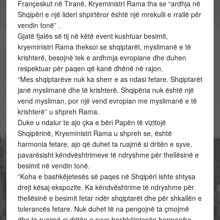
Françeskut në Tiranë, Kryeministri Rama tha se “ardhja në
Shqipëri e një lideri shpirtëror është një mrekulli e rrallë për
vendin tonë” .
Gjatë fjalës së tij në këtë event kushtuar besimit,
kryeministri Rama theksoi se shqiptarët, myslimanë e të
krishterë, besojnë tek e ardhmja evropiane dhe duhen
respektuar për paqen që kanë dhënë në rajon.
“Mes shqiptarëve nuk ka sherr e as ndasi fetare. Shqiptarët
janë myslimanë dhe të krishterë. Shqipëria nuk është një
vend mysliman, por një vend evropian me myslimanë e të
krishterë” u shpreh Rama.
Duke u ndalur te ajo çka e bëri Papën të vizitojë
Shqipërinë, Kryeministri Rama u shpreh se, është
harmonia fetare, ajo që duhet ta ruajmë si dritën e syve,
pavarësisht këndvështrimeve të ndryshme për thellësinë e
besimit në vendin tonë.
“Koha e bashkëjetesës së paqes në Shqipëri ishte shtysa
drejt kësaj ekspozite. Ka këndvështrime të ndryshme për
thellësinë e besimit fetar ndër shqiptarët dhe për shkallën e
tolerancës fetare. Nuk duhet të na pengojnë ta çmojmë
dhe ta ruajmë si dritën e syve bashkëjetesën harmonike