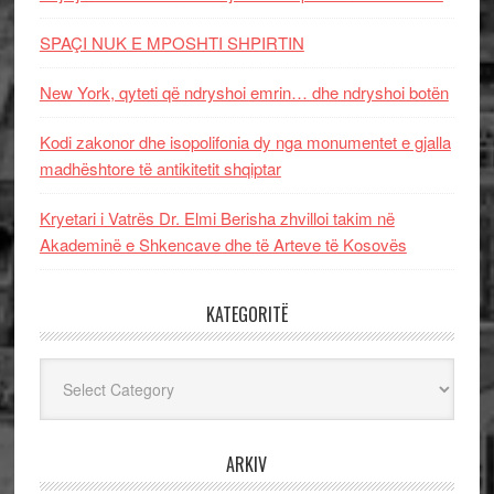
SPAÇI NUK E MPOSHTI SHPIRTIN
New York, qyteti që ndryshoi emrin… dhe ndryshoi botën
Kodi zakonor dhe isopolifonia dy nga monumentet e gjalla
madhështore të antikitetit shqiptar
Kryetari i Vatrës Dr. Elmi Berisha zhvilloi takim në
Akademinë e Shkencave dhe të Arteve të Kosovës
KATEGORITË
Kategoritë
ARKIV