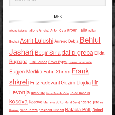
TAGS
arben llalla
alfons Grishaj
Anton Cefa
asllan
albano kolonjari
Behlul
Astrit Lulushi
Aurenc Bebja
Bushati
Jashari
dalip greca
Beqir Sina
Elida
Buçpapaj
Enver Bytyci
Elmi Berisha
Ermira Babamusta
Frank
Eugjen Merlika
Fahri Xharra
shkreli
Ilir
Gezim Llojdia
Fritz radovani
Levonja
Interviste
Kolec Traboini
Keze Kozeta Zylo
kosova
Kosove
nderroi jete
Marjana Bulku
ne
Murat Gecaj
Rafaela Prifti
Rafael
Nene Tereza
Kosove
presidenti Nishani