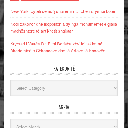
New York, qyteti që ndryshoi emrin… dhe ndryshoi botën
Kodi zakonor dhe isopolifonia dy nga monumentet e gjalla
madhështore të antikitetit shqiptar
Kryetari i Vatrës Dr. Elmi Berisha zhvilloi takim në
Akademinë e Shkencave dhe të Arteve të Kosovës
KATEGORITË
Kategoritë
ARKIV
Arkiv