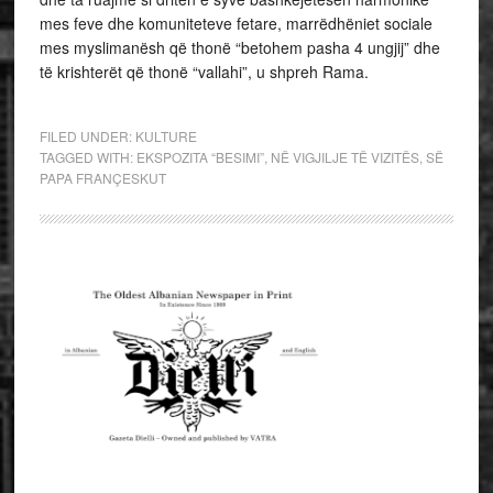
mes feve dhe komuniteteve fetare, marrëdhëniet sociale
mes myslimanësh që thonë “betohem pasha 4 ungjij” dhe
të krishterët që thonë “vallahi”, u shpreh Rama.
FILED UNDER:
KULTURE
TAGGED WITH:
EKSPOZITA “BESIMI”
,
NË VIGJILJE TË VIZITËS
,
SË
PAPA FRANÇESKUT