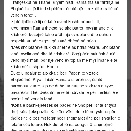
Françeskut në Tiranë, Kryeministri Rama tha se “ardhja në
Shqipëri e një lideri shpirtëror është një mrekulli e rrallë për
vendin tonë” .
Gjatë fjalës së tij në këtë event kushtuar besimit,
kryeministri Rama theksoi se shqiptarët, myslimanë e të
krishterë, besojnë tek e ardhmja evropiane dhe duhen
respektuar për paqen që kanë dhënë në rajon.
“Mes shqiptarëve nuk ka sherr e as ndasi fetare. Shqiptarët
janë myslimanë dhe të krishterë. Shqipëria nuk është një
vend mysliman, por një vend evropian me myslimanë e të
krishterë” u shpreh Rama.
Duke u ndalur te ajo çka e bëri Papën të vizitojë
Shqipërinë, Kryeministri Rama u shpreh se, është
harmonia fetare, ajo që duhet ta ruajmë si dritën e syve,
pavarësisht këndvështrimeve të ndryshme për thellësinë e
besimit në vendin tonë.
“Koha e bashkëjetesës së paqes në Shqipëri ishte shtysa
drejt kësaj ekspozite. Ka këndvështrime të ndryshme për
thellësinë e besimit fetar ndër shqiptarët dhe për shkallën e
tolerancës fetare. Nuk duhet të na pengojnë ta çmojmë
dhe ta ruajmë si dritën e syve bashkëjetesën harmonike