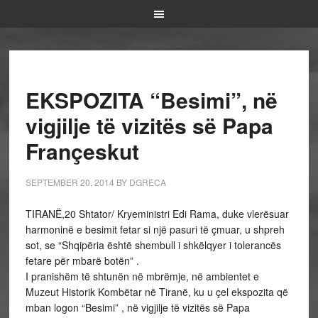
EKSPOZITA “Besimi”, në
vigjilje të vizitës së Papa
Françeskut
SEPTEMBER 20, 2014
BY
DGRECA
TIRANË,20 Shtator/ Kryeministri Edi Rama, duke vlerësuar
harmoninë e besimit fetar si një pasuri të çmuar, u shpreh
sot, se “Shqipëria është shembull i shkëlqyer i tolerancës
fetare për mbarë botën” .
I pranishëm të shtunën në mbrëmje, në ambientet e
Muzeut Historik Kombëtar në Tiranë, ku u çel ekspozita që
mban logon “Besimi” , në vigjilje të vizitës së Papa