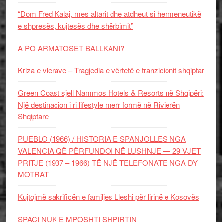
“Dom Fred Kalaj, mes altarit dhe atdheut si hermeneutikë
e shpresës, kujtesës dhe shërbimit”
A PO ARMATOSET BALLKANI?
Kriza e vlerave – Tragjedia e vërtetë e tranzicionit shqiptar
Green Coast sjell Nammos Hotels & Resorts në Shqipëri:
Një destinacion i ri lifestyle merr formë në Rivierën
Shqiptare
PUEBLO (1966) / HISTORIA E SPANJOLLES NGA
VALENCIA QË PËRFUNDOI NË LUSHNJE — 29 VJET
PRITJE (1937 – 1966) TË NJË TELEFONATE NGA DY
MOTRAT
Kujtojmë sakrificën e familjes Lleshi për lirinë e Kosovës
SPAÇI NUK E MPOSHTI SHPIRTIN