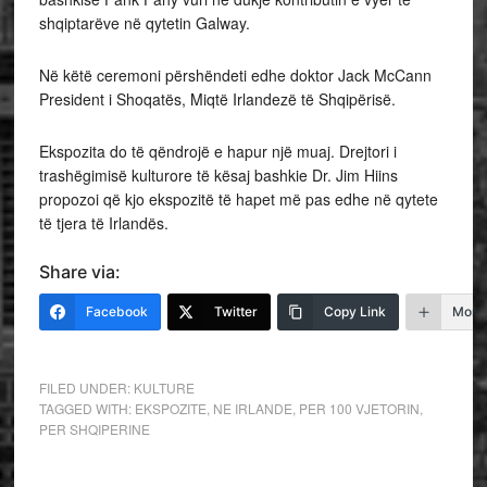
shqiptarëve në qytetin Galway.
Në këtë ceremoni përshëndeti edhe doktor Jack McCann
President i Shoqatës, Miqtë Irlandezë të Shqipërisë.
Ekspozita do të qëndrojë e hapur një muaj. Drejtori i
trashëgimisë kulturore të kësaj bashkie Dr. Jim Hiins
propozoi që kjo ekspozitë të hapet më pas edhe në qytete
të tjera të Irlandës.
Share via:
Facebook
Twitter
Copy Link
More
FILED UNDER:
KULTURE
TAGGED WITH:
EKSPOZITE
,
NE IRLANDE
,
PER 100 VJETORIN
,
PER SHQIPERINE