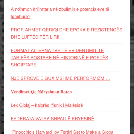
A ndihmon krijimtaria në zbulimin e potencialeve të
fshehura?
PROF. AHMET QERIQI DHE EPOKA E REZISTENCЁS
DHE LUFTЁS PЁR LIRI!
FORMAT ALTERNATIVE TË EVIDENTIMIT TË
TARIFËS POSTARE NË HISTORINË E POSTËS
SHQIPTARE
NJË SPROVË E GUXIMSHME PERFORMIZMI…
𝐕𝐞𝐧𝐝𝐢𝐦𝐞𝐭 𝐐𝐞̈ 𝐍𝐝𝐫𝐲𝐬𝐡𝐮𝐚𝐧 𝐁𝐨𝐭𝐞̈𝐧
Lek Gjolaj – kalorësi fisnik i Malësisë
FEDERATA VATRA SHPALLË KRYESINË
“Pinocchio’s Harvard” by Tertini Set to Make a Global