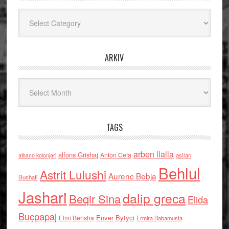
Kategoritë
ARKIV
Arkiv
TAGS
arben llalla
alfons Grishaj
Anton Cefa
asllan
albano kolonjari
Behlul
Astrit Lulushi
Aurenc Bebja
Bushati
Jashari
dalip greca
Beqir Sina
Elida
Buçpapaj
Enver Bytyci
Elmi Berisha
Ermira Babamusta