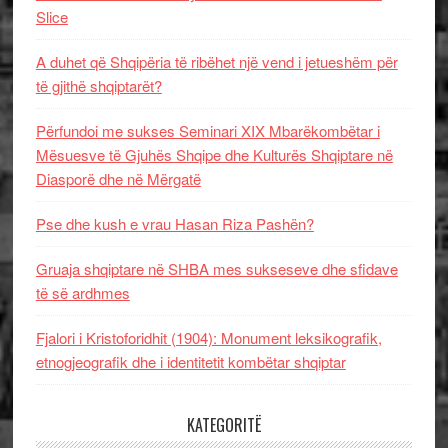
Slice
A duhet që Shqipëria të ribëhet një vend i jetueshëm për
të gjithë shqiptarët?
Përfundoi me sukses Seminari XIX Mbarëkombëtar i
Mësuesve të Gjuhës Shqipe dhe Kulturës Shqiptare në
Diasporë dhe në Mërgatë
Pse dhe kush e vrau Hasan Riza Pashën?
Gruaja shqiptare në SHBA mes sukseseve dhe sfidave
të së ardhmes
Fjalori i Kristoforidhit (1904): Monument leksikografik,
etnogjeografik dhe i identitetit kombëtar shqiptar
KATEGORITË