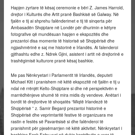
Hapjen zyrtare të kësaj ceremonie e bëri Z. James Harrold,
drejtor i Kulturës dhe Artit pranë Bashkisë së Galway. Në
fjalën e tij ai shprehu falënderimet e tij të sinqerta për
Ambasadën Shqiptare në Londër për dhurimin e këtyre
fotografive që mundësuan hapjen e ekspozitës dhe
prezantoi disa momente të historisë së Shqipërisë dhe
ngjashmërinë e saj me historinë e Irlandës. Ai falenderoi
gjithashtu edhe z. Ndrek Gjini, asistent i artit në drejtorinë e
trashëgimisë kulturore pranë kësaj bashkie.
Me pas Nënkryetari i Parlamentit të Irlandës, deputeti
Michael Kitt i pranishem në këtë ekspozitë në fjalën e tij u
ndal në rrënjët Kelto-Shqiptare si dhe në perspektivën e
marrëdhënjeve shumë të mira midis dy vendeve. Anëtari i
bordit të drejtorëve të shoqatës “Miqtë Irlandezë të
Shqipërisë ” z. Samir Beganji prezantoi historinë e
Shqipërisë dhe veprimtaritë festive të organizuara me
rastin e festës së Pavarësisë si dhe falënderoi të
pranishmit për pjesëmarrjen në këtë aktivitet. Nënkryetari i
bashkise Fank Fahy vuri në dukje kontributin e vyer të