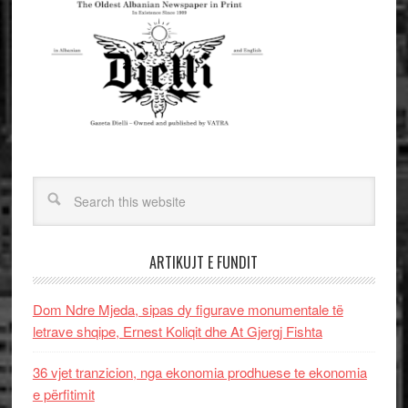
ARTIKUJT E FUNDIT
Dom Ndre Mjeda, sipas dy figurave monumentale të
letrave shqipe, Ernest Koliqit dhe At Gjergj Fishta
36 vjet tranzicion, nga ekonomia prodhuese te ekonomia
e përfitimit