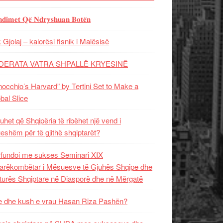
𝐝𝐢𝐦𝐞𝐭 𝐐𝐞̈ 𝐍𝐝𝐫𝐲𝐬𝐡𝐮𝐚𝐧 𝐁𝐨𝐭𝐞̈𝐧
 Gjolaj – kalorësi fisnik i Malësisë
DERATA VATRA SHPALLË KRYESINË
nocchio’s Harvard” by Tertini Set to Make a
bal Slice
uhet që Shqipëria të ribëhet një vend i
ueshëm për të gjithë shqiptarët?
fundoi me sukses Seminari XIX
rëkombëtar i Mësuesve të Gjuhës Shqipe dhe
turës Shqiptare në Diasporë dhe në Mërgatë
 dhe kush e vrau Hasan Riza Pashën?