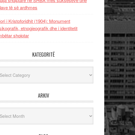
uaja shqiptare në SHBA mes sukseseve dhe
dave të së ardhmes
lori i Kristoforidhit (1904): Monument
sikografik, etnogjeografik dhe i identitetit
bëtar shqiptar
KATEGORITË
egoritë
ARKIV
iv