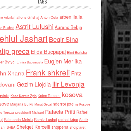
TAGS
arben llalla
alfons Grishaj
Anton Cefa
no kolonjari
Astrit Lulushi
Aurenc Bebja
an Bushati
ehlul Jashari
Beqir Sina
alip greca
Elida Buçpapaj
Elmi Berisha
Eugjen Merlika
er Bytyci
Ermira Babamusta
Frank shkreli
hri Xharra
Fritz
Ilir Levonja
Gezim Llojdia
dovani
kosova
rviste
Kolec Traboini
Keze Kozeta Zylo
sove
nderroi jete
Marjana Bulku
ne Kosove
Murat Gecaj
Rafaela Prifti
Rafael
e Tereza
presidenti Nishani
qi
Raimonda Moisiu
Ramiz Lushaj
reshat kripa
Sadik
Shefqet Kercelli
shqiperia
hani
shqiptaret
SHBA