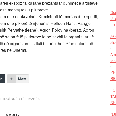
rës ekspozita ku janë prezantuar punimet e artistëve
rash me vaj të 30 piktorëve.
Dom
hëm dhe nënkryetari i Komisionit të medias dhe sportit,
të 
m dhe piktorë të njohur, si Helidon Haliti, Vangjo
Fis
ashk Pervathe (lezhe), Agron Polovina (berat), Agron
isë së parë të piktorëve të peizazhit të organizuar në
36 
eko
ë që organizon Instituti i Librit dhe i Promocionit në
rës në Dhërmi.
A n
fsh
PR
RE
nk
More
FO
TA
ITI
,
QËNDËR TË HIMARËS
SH
NJ
COMMENTS