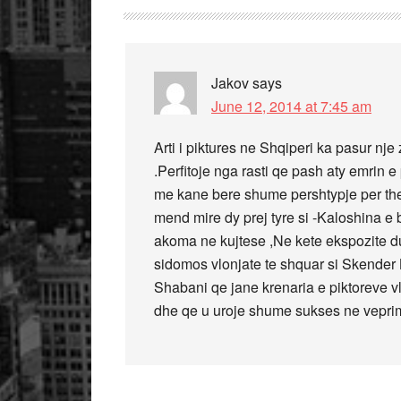
Jakov
says
June 12, 2014 at 7:45 am
Arti i piktures ne Shqiperi ka pasur n
.Perfitoje nga rasti qe pash aty emrin e 
me kane bere shume pershtypje per th
mend mire dy prej tyre si -Kaloshina e b
akoma ne kujtese ,Ne kete ekspozite d
sidomos vlonjate te shquar si Skender 
Shabani qe jane krenaria e piktoreve vl
dhe qe u uroje shume sukses ne veprimtar