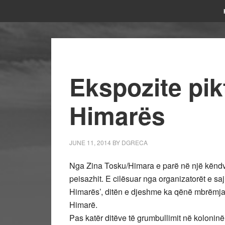
Ekspozite pik
Himarës
JUNE 11, 2014
BY
DGRECA
Nga Zina Tosku/Himara e parë në një këndvës
peisazhit. E cilësuar nga organizatorët e saj
Himarës’, ditën e djeshme ka qënë mbrëmja 
Himarë.
Pas katër ditëve të grumbullimit në koloninë