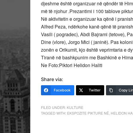
djeshme është organizuar në qëndër të Hima
më të njohur .Prezantimi i 100 tablove piktu
Në aktivitetin e organizuar ka qënë i pranis
Alfred Peza, ndërkohe kanë qënë të pranishë
Vasili ( pogradec), Abdi Bajrami (tetove), P
Dine (vlore), Jorgo Mici ( janinë). Pas kolon
zonën e Orikumit, kjo është veprimtaria e dyt
Tiranë në bashkpunim me Bashkinë e Hima
Ne Foto:Piktori Helidon Haliti
Share via:
Facebook
Twitter
Copy Li
FILED UNDER:
KULTURE
TAGGED WITH:
EKSPOZITE PIKTURE NË
,
HELIDON HAL