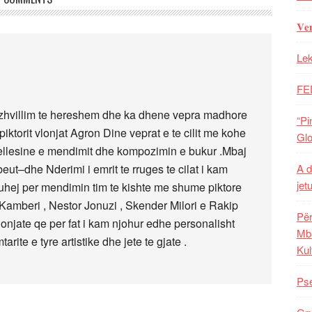
𝐕𝐞
Lek
FE
je zhvillim te hereshem dhe ka dhene vepra madhore
“Pi
piktorit vlonjat Agron Dine veprat e te cilit me kohe
Glo
ellesine e mendimit dhe kompozimin e bukur .Mbaj
eut–dhe Nderimi i emrit te rruges te cilat i kam
A d
jet
uhej per mendimin tim te kishte me shume piktore
Kamberi , Nestor Jonuzi , Skender Milori e Rakip
Për
onjate qe per fat i kam njohur edhe personalisht
Mba
ite e tyre artistike dhe jete te gjate .
Kul
Pse