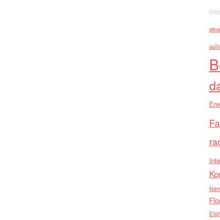
alba
asll
B
d
Env
Fa
ra
Inte
Ko
Nen
Flo
Els