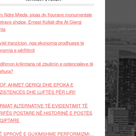
 Ndre Mjeda, sipas dy figurave monumentale
letrave shqipe, Ernest Koliqit dhe At Gjergj
hta
vjet tranzicion, nga ekonomia prodhuese te
nomia e përfitimit
dihmon krijimtaria në zbulimin e potencialeve të
ehura?
OF. AHMET QERIQI DHE EPOKA E
ZISTENCЁS DHE LUFTЁS PЁR LIRI!
RMAT ALTERNATIVE TË EVIDENTIMIT TË
RIFËS POSTARE NË HISTORINË E POSTËS
QIPTARE
Ë SPROVË E GUXIMSHME PERFORMIZMI…