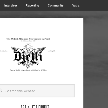
Interview
Reporting
Community
Vatra
ARTIKUJT E FUNDIT