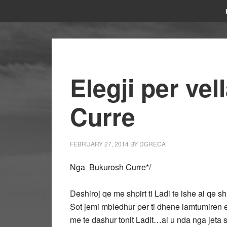
Elegji per vel
Curre
FEBRUARY 27, 2014
BY
DGRECA
Nga Bukurosh Curre*/
Deshiroj qe me shpirt ti Ladi te ishe ai qe 
Sot jemi mbledhur per ti dhene lamtumiren e f
me te dashur tonit Ladit…ai u nda nga jeta 