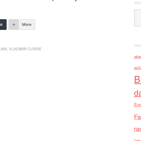
Ark
nk
More
LAIN
,
VLADIMIR CURRE
alba
asll
B
d
Env
Fa
ra
Inte