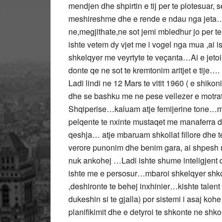
mendjen dhe shpirtin e tij per te plotesuar,
meshireshme dhe e rende e ndau nga jeta…
ne,megjithate,ne sot jemi mbledhur jo per te q
ishte vetem dy vjet me i vogel nga mua ,ai is
shkelqyer me veyrtyte te veçanta…Ai e jetoi j
donte qe ne sot te kremtonim aritjet e tije….
Ladi lindi ne 12 Mars te vitit 1960 ( e shiko
dhe se bashku me ne pese vellezer e motrat e
Shqiperise…kaluam atje femijerine tone…
pelqente te nxinte mustaqet me manaferra
qeshja… atje mbaruam shkollat fillore dhe 
verore punonim dhe benim gara, ai shpesh 
nuk ankohej …Ladi ishte shume inteligjent d
ishte me e persosur…mbaroi shkelqyer shkol
,deshironte te behej inxhinier…kishte talent 
dukeshin si te gjalla) por sistemi i asaj kohe
planifikimit dhe e detyroi te shkonte ne shk