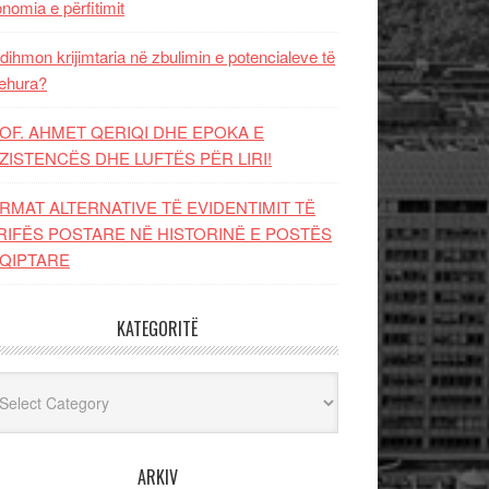
nomia e përfitimit
dihmon krijimtaria në zbulimin e potencialeve të
ehura?
OF. AHMET QERIQI DHE EPOKA E
ZISTENCЁS DHE LUFTЁS PЁR LIRI!
RMAT ALTERNATIVE TË EVIDENTIMIT TË
RIFËS POSTARE NË HISTORINË E POSTËS
QIPTARE
KATEGORITË
egoritë
ARKIV