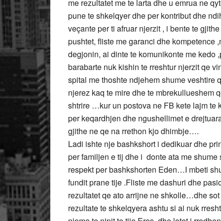
me rezultatet me te larta dhe u emrua ne qy
pune te shkelqyer dhe per kontribut dhe ndih
veçante per ti afruar njerzit , i bente te gjith
pushtet, fliste me garanci dhe kompetence ,nd
degjonin, ai dinte te komunikonte me kedo ,pe
barabarte nuk kishin te rreshtur njerzit qe v
spital me thoshte ndjehem shume veshtire 
njerez kaq te mire dhe te mbrekullueshem qe
shtrire …kur un postova ne FB kete lajm te 
per keqardhjen dhe ngushellimet e drejtuara 
gjithe ne qe na rrethon kjo dhimbje….
Ladi ishte nje bashkshort i dedikuar dhe pri
per familjen e tij dhe i donte ata me shume 
respekt per bashkshorten Eden…I mbeti shu
fundit prane tije .Fliste me dashuri dhe pasio
rezultatet qe ato arrijne ne shkolle…dhe sot
rezultate te shkelqyera ashtu si ai nuk rresh
njoma te nipit te tije Eros..dhe lotet i rrodh