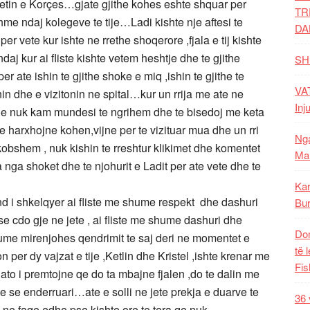
tetin e Korçes…gjate gjithe kohes eshte shquar per
TR
me ndaj kolegeve te tije…Ladi kishte nje aftesi te
DA
e per vete kur ishte ne rrethe shoqerore ,fjala e tij kishte
aj kur ai fliste kishte vetem heshtje dhe te gjithe
SH
r ate ishin te gjithe shoke e miq ,ishin te gjithe te
VAT
inin dhe e vizitonin ne spital…kur un rrija me ate ne
Inj
qe nuk kam mundesi te ngrihem dhe te bisedoj me keta
 harxhojne kohen,vijne per te vizituar mua dhe un rri
Nga
kobshem , nuk kishin te rreshtur klikimet dhe komentet
Mal
nga shoket dhe te njohurit e Ladit per ate vete dhe te
Kar
nd i shkelqyer ai fliste me shume respekt dhe dashuri
Bur
se cdo gje ne jete , ai fliste me shume dashuri dhe
Dom
me mirenjohes qendrimit te saj deri ne momentet e
të 
n per dy vajzat e tije ,Ketlin dhe Kristel ,ishte krenar me
Fis
 ato i premtojne qe do ta mbajne fjalen ,do te dalin me
te se enderruari…ate e solli ne jete prekja e duarve te
36 
en ne faqe edhe pse kishte ore te tera qe nuk