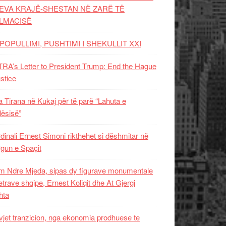
EVA KRAJË-SHESTAN NË ZARË TË
LMACISË
POPULLIMI, PUSHTIMI I SHEKULLIT XXI
RA’s Letter to President Trump: End the Hague
ustice
 Tirana në Kukaj për të parë “Lahuta e
ësisë”
dinali Ernest Simoni rikthehet si dëshmitar në
gun e Spaçit
 Ndre Mjeda, sipas dy figurave monumentale
letrave shqipe, Ernest Koliqit dhe At Gjergj
hta
vjet tranzicion, nga ekonomia prodhuese te