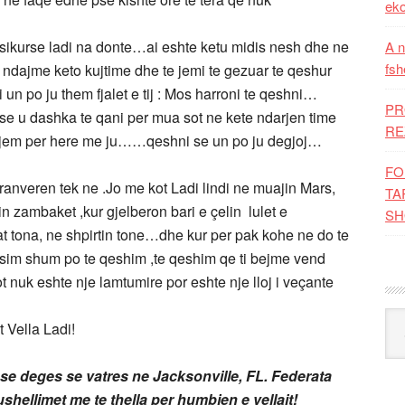
eko
 sikurse ladi na donte…ai eshte ketu midis nesh dhe ne
A n
fsh
ndajme keto kujtime dhe te jemi te gezuar te qeshur
un po ju them fjalet e tij : Mos harroni te qeshni…
PR
se u dashka te qani per mua sot ne kete ndarjen time
RE
do jem per here me ju……qeshni se un po ju degjoj…
FO
Pranveren tek ne .Jo me kot Ladi lindi ne muajin Mars,
TA
 zambaket ,kur gjelberon bari e çelin lulet e
SH
 tona, ne shpirtin tone…dhe kur per pak kohe ne do te
asim shum po te qeshim ,te qeshim qe ti bejme vend
t nuk eshte nje lamtumire por eshte nje lloj i veçante
Kat
 Vella Ladi!
se deges se vatres ne Jacksonville, FL. Federata
shellimet me te thella per humbjen e vellait!