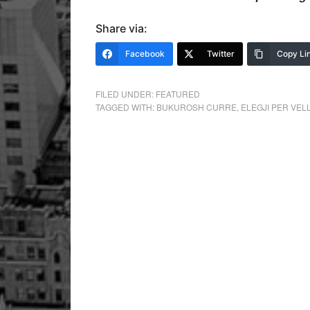
Share via:
Facebook
Twitter
Copy Li
FILED UNDER:
FEATURED
TAGGED WITH:
BUKUROSH CURRE
,
ELEGJI PER VEL