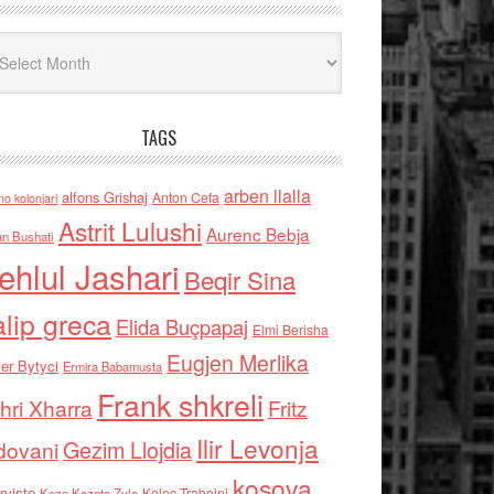
iv
TAGS
arben llalla
alfons Grishaj
Anton Cefa
no kolonjari
Astrit Lulushi
Aurenc Bebja
an Bushati
ehlul Jashari
Beqir Sina
alip greca
Elida Buçpapaj
Elmi Berisha
Eugjen Merlika
er Bytyci
Ermira Babamusta
Frank shkreli
hri Xharra
Fritz
Ilir Levonja
Gezim Llojdia
dovani
kosova
rviste
Kolec Traboini
Keze Kozeta Zylo