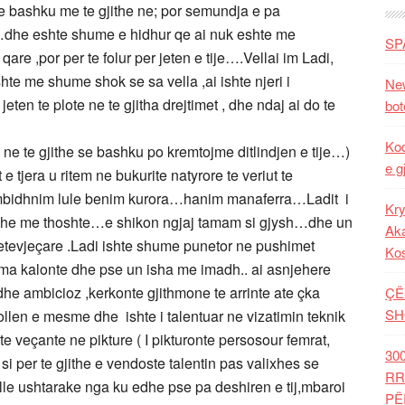
 se bashku me te gjithe ne; por semundja e pa
dhe eshte shume e hidhur qe ai nuk eshte me
SP
are ,por per te folur per jeten e tije….Vellai im Ladi,
hte me shume shok se sa vella ,ai ishte njeri i
New
eten te plote ne te gjitha drejtimet , dhe ndaj ai do te
bot
Kod
ni ne te gjithe se bashku po kremtojme ditlindjen e tije…)
e g
 tjera u ritem ne bukurite natyrore te veriut te
mbidhnim lule benim kurora…hanim manaferra…Ladit i
Kry
 dhe me thoshte…e shikon ngjaj tamam si gjysh…dhe un
Aka
tetevjeçare .Ladi ishte shume punetor ne pushimet
Ko
ma kalonte dhe pse un isha me imadh.. ai asnjehere
he ambicioz ,kerkonte gjithmone te arrinte ate çka
ÇË
SH
len e mesme dhe ishte i talentuar ne vizatimin teknik
te veçante ne pikture ( I pikturonte persosour femrat,
30
 si per te gjithe e vendoste talentin pas valixhes se
RR
olle ushtarake nga ku edhe pse pa deshiren e tij,mbaroi
PË