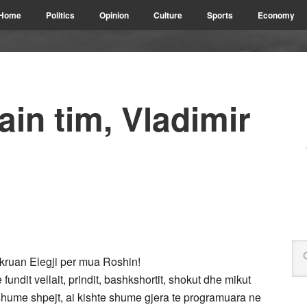
Home
Politics
Opinion
Culture
Sports
Economy
lain tim, Vladimir
shkruan Elegji per mua Roshin!
undit vellait, prindit, bashkshortit, shokut dhe mikut
shume shpejt, ai kishte shume gjera te programuara ne