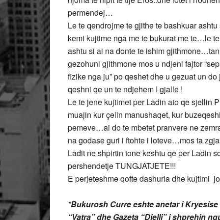
permendej…
Le te qendrojme te gjithe te bashkuar ashtu
kemi kujtime nga me te bukurat me te…le te 
ashtu si ai na donte te ishim gjithmone…tani 
gezohuni gjithmone mos u ndjeni fajtor “sep
fizike nga ju” po qeshet dhe u gezuat un 
qeshni qe un te ndjehem I gjalle !
Le te jene kujtimet per Ladin ato qe sjellin 
muajin kur çelin manushaqet, kur buzeqeshin
pemeve…ai do te mbetet pranvere ne zemrat
na godase guri i ftohte i loteve…mos ta zgj
Ladit ne shpirtin tone keshtu qe per Ladin so
pershendetje TUNGJATJETE!!!
E perjeteshme qofte dashuria dhe kujtimi jot
*Bukurosh Curre eshte anetar i Kryesise 
“Vatra” dhe Gazeta “Dielli” i shprehin ngu