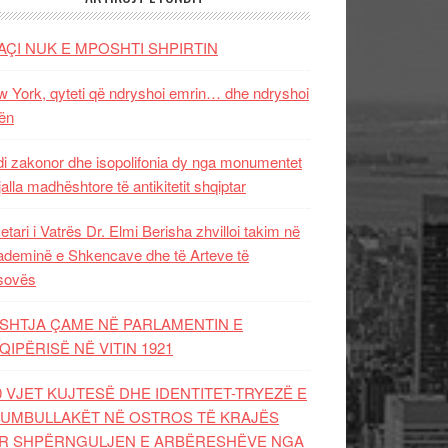
AÇI NUK E MPOSHTI SHPIRTIN
 York, qyteti që ndryshoi emrin… dhe ndryshoi
ën
i zakonor dhe isopolifonia dy nga monumentet
jalla madhështore të antikitetit shqiptar
etari i Vatrës Dr. Elmi Berisha zhvilloi takim në
deminë e Shkencave dhe të Arteve të
sovës
SHTJA ÇAME NË PARLAMENTIN E
QIPËRISË NË VITIN 1921
0 VJET KUJTESË DHE IDENTITET-TRYEZË E
UMBULLAKËT NË OSTROS TË KRAJËS
R SHPËRNGULJEN E ARBËRESHËVE NGA