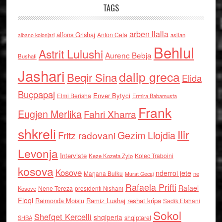
TAGS
arben llalla
alfons Grishaj
Anton Cefa
asllan
albano kolonjari
Behlul
Astrit Lulushi
Aurenc Bebja
Bushati
Jashari
dalip greca
Beqir Sina
Elida
Buçpapaj
Enver Bytyci
Elmi Berisha
Ermira Babamusta
Frank
Eugjen Merlika
Fahri Xharra
shkreli
Ilir
Gezim Llojdia
Fritz radovani
Levonja
Interviste
Kolec Traboini
Keze Kozeta Zylo
kosova
Kosove
nderroi jete
Marjana Bulku
ne
Murat Gecaj
Rafaela Prifti
Rafael
Nene Tereza
Kosove
presidenti Nishani
Floqi
Raimonda Moisiu
Ramiz Lushaj
reshat kripa
Sadik Elshani
Sokol
Shefqet Kercelli
shqiperia
shqiptaret
SHBA