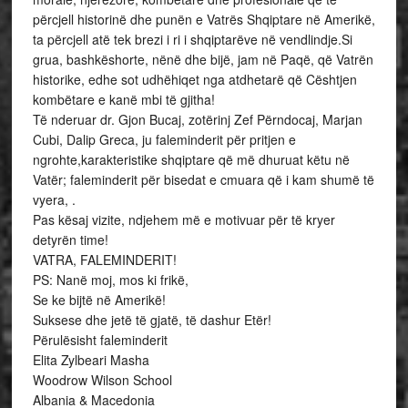
përcjell historinë dhe punën e Vatrës Shqiptare në Amerikë,
ta përcjell atë tek brezi i ri i shqiptarëve në vendlindje.Si
grua, bashkëshorte, nënë dhe bijë, jam në Paqë, që Vatrën
historike, edhe sot udhëhiqet nga atdhetarë që Cështjen
kombëtare e kanë mbi të gjitha!
Të nderuar dr. Gjon Bucaj, zotërinj Zef Përndocaj, Marjan
Cubi, Dalip Greca, ju faleminderit për pritjen e
ngrohte,karakteristike shqiptare që më dhuruat këtu në
Vatër; faleminderit për bisedat e cmuara që i kam shumë të
vyera, .
Pas kësaj vizite, ndjehem më e motivuar për të kryer
detyrën time!
VATRA, FALEMINDERIT!
PS: Nanë moj, mos ki frikë,
Se ke bijtë në Amerikë!
Suksese dhe jetë të gjatë, të dashur Etër!
Përulësisht faleminderit
Elita Zylbeari Masha
Woodrow Wilson School
Albania & Macedonia