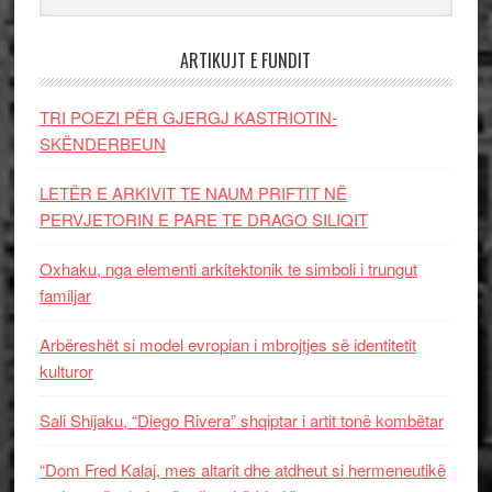
ARTIKUJT E FUNDIT
TRI POEZI PËR GJERGJ KASTRIOTIN-
SKËNDERBEUN
LETËR E ARKIVIT TE NAUM PRIFTIT NË
PERVJETORIN E PARE TE DRAGO SILIQIT
Oxhaku, nga elementi arkitektonik te simboli i trungut
familjar
Arbëreshët si model evropian i mbrojtjes së identitetit
kulturor
Sali Shijaku, “Diego Rivera” shqiptar i artit tonë kombëtar
“Dom Fred Kalaj, mes altarit dhe atdheut si hermeneutikë