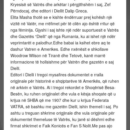
Kryesisë së Vatrës dhe arkëtar i përgjithshëm i saj, Zef
Përndocaj, dhe editori i Diellit Dalip Greca.
Elita Masha thotë se e kishte ëndërruar prej kohësh një
vizitë në Vatër, me rrëfimet për të cilën ajo është rritur që
nga fëminija. Gjyshi i saj ishte një ndër suportuesit e Vatrës
dhe Gazetës “Dielli” që nga Rumania, ku ai ishet një ndër
veprimtarët e palodhur.Edhe babai ia ksihet ebre aq te
dashur Vatren e Amerikes. Edhe nxënësit e shkollave
Woodrow Wilson në Tiranë dhe Tetovë, kanë marrë
informacione të hollsishme për Vatrën dhe gazetën e saj
Dielli.
Editori i Dielli i tregoi mysafires dokumentet e rralla
origjinale për historinë e shqiptarëve të Amerikës, që ruhen
në arkivin e Vatrës. Ai i tregoi rekordet e Shoqërisë Besa-
Besën, ku ruhen origjinalet dhe vula e kësja shoqate që u
krijua në SHBA që me 1907 dhe kur u krijua Federata
VATRA, së bashku me gazetën Dielli, ishin themeli i saj. Po
ashtu u treguan shkrime origjinale dhe vula origjinale për
dokumentet themeluse të Vatrës, ku janë si dëshmi edhe
firmat shkrimet e Faik Konicës e Fan S Nolit.Me pas ajo