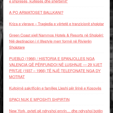
e shpresës, kujtesës dhe shërbimit”
A PO ARMATOSET BALLKANI?
Kriza e vlerave – Tragjedia e vërtetë e tranzicionit shqiptar
Green Coast sjell Nammos Hotels & Resorts në Shqipëri:
Një destinacion i ri lifestyle merr formë në Rivierën
Shqiptare
PUEBLO (1966) / HISTORIA E SPANJOLLES NGA
VALENCIA QË PËRFUNDOI NË LUSHNJE — 29 VJET
PRITJE (1937 – 1966) TË NJË TELEFONATE NGA DY
MOTRAT
Kujtojmë sakrificën e familjes Lleshi për lirinë e Kosovës
SPAÇI NUK E MPOSHTI SHPIRTIN
New York, qyteti që ndryshoi emrin… dhe ndryshoi botën