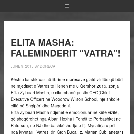
ELITA MASHA:
FALEMINDERIT “VATRA”!
JUNE 9, 2015
BY
DGRECA
Kështu ka shkruar në librin e mbresave gjatë vizitës që bëri
në mjediset e Vatrës të Hënën me 8 Qershor 2015, zonja
Elita Zylbeari Masha, e cila mbanë postin CEO(Chief
Executive Officer) ne Woodrow Wilson School, një shkollë
elitë në Shqipëri dhe Maqedoni.
Elita Zylbeari Masha ndjehet e emocionuar në këtë vizitë,
që shoqërohet nga Alban Hoxha i Fondit te Perbashket ne
Paterson, ne NJ dhe bashkëshortja e tij. Mysafirja u prit
nga kryetari i Vatrës, dr. Gjon Bucaj, z. Marjan Cubi anëtar i