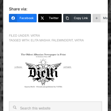
Share via:
Facebook
Twitter
Copy Link
More
FILED UNDER:
VATRA
TAGGED WITH:
ELITA MASHA: FALEMINDERIT
,
VATRA