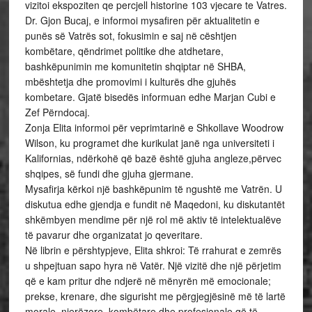
vizitoi ekspoziten qe percjell historine 103 vjecare te Vatres.
Dr. Gjon Bucaj, e informoi mysafiren për aktualitetin e
punës së Vatrës sot, fokusimin e saj në cështjen
kombëtare, qëndrimet politike dhe atdhetare,
bashkëpunimin me komunitetin shqiptar në SHBA,
mbështetja dhe promovimi i kulturës dhe gjuhës
kombetare. Gjatë bisedës informuan edhe Marjan Cubi e
Zef Përndocaj.
Zonja Elita informoi për veprimtarinë e Shkollave Woodrow
Wilson, ku programet dhe kurikulat janë nga universiteti i
Kalifornias, ndërkohë që bazë është gjuha angleze,përvec
shqipes, së fundi dhe gjuha gjermane.
Mysafirja kërkoi një bashkëpunim të ngushtë me Vatrën. U
diskutua edhe gjendja e fundit në Maqedoni, ku diskutantët
shkëmbyen mendime për një rol më aktiv të intelektualëve
të pavarur dhe organizatat jo qeveritare.
Në librin e përshtypjeve, Elita shkroi: Të rrahurat e zemrës
u shpejtuan sapo hyra në Vatër. Një vizitë dhe një përjetim
që e kam pritur dhe ndjerë në mënyrën më emocionale;
prekse, krenare, dhe sigurisht me përgjegjësinë më të lartë
morale, njerëzore, kombëtare dhe profesionale që të