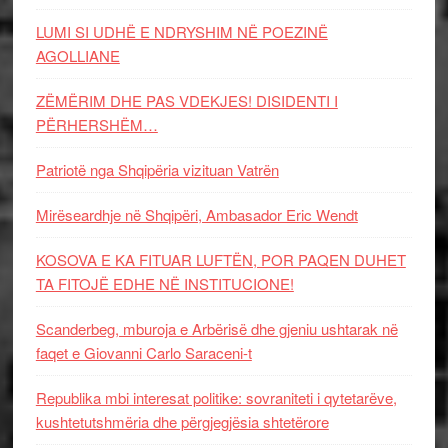
LUMI SI UDHË E NDRYSHIM NË POEZINË
AGOLLIANE
ZËMËRIM DHE PAS VDEKJES! DISIDENTI I
PËRHERSHËM…
Patriotë nga Shqipëria vizituan Vatrën
Mirëseardhje në Shqipëri, Ambasador Eric Wendt
KOSOVA E KA FITUAR LUFTËN, POR PAQEN DUHET
TA FITOJË EDHE NË INSTITUCIONE!
Scanderbeg, mburoja e Arbërisë dhe gjeniu ushtarak në
faqet e Giovanni Carlo Saraceni-t
Republika mbi interesat politike: sovraniteti i qytetarëve,
kushtetutshmëria dhe përgjegjësia shtetërore