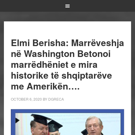
Elmi Berisha: Marrëveshja
në Washington Betonoi
marrëdhëniet e mira
historike të shqiptarëve
me Amerikën….
OCTOBER 6, 2020
BY
DGRECA