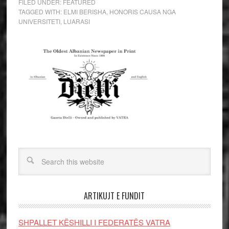
FILED UNDER:
FEATURED
TAGGED WITH:
ELMI BERISHA
,
HONORIS CAUSA NGA
UNIVERSITETI
,
LUARASI
ARTIKUJT E FUNDIT
SHPALLET KËSHILLI I FEDERATËS VATRA