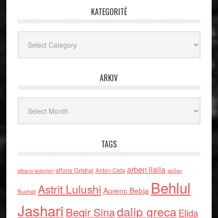
KATEGORITË
Kategoritë
ARKIV
Arkiv
TAGS
arben llalla
alfons Grishaj
Anton Cefa
asllan
albano kolonjari
Behlul
Astrit Lulushi
Aurenc Bebja
Bushati
Jashari
dalip greca
Beqir Sina
Elida