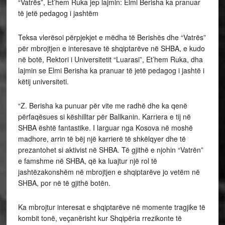
“Vatrës”, Et’hem Ruka jep lajmin: Elmi Berisha ka pranuar
të jetë pedagog i jashtëm
Teksa vlerësoi përpjekjet e mëdha të Berishës dhe “Vatrës”
për mbrojtjen e interesave të shqiptarëve në SHBA, e kudo
në botë, Rektori i Universitetit “Luarasi”, Et’hem Ruka, dha
lajmin se Elmi Berisha ka pranuar të jetë pedagog i jashtë i
këtij universiteti.
“Z. Berisha ka punuar për vite me radhë dhe ka qenë
përfaqësues si këshilltar për Ballkanin. Karriera e tij në
SHBA është fantastike. I larguar nga Kosova në moshë
madhore, arrin të bëj një karrierë të shkëlqyer dhe të
prezantohet si aktivist në SHBA. Të gjithë e njohin “Vatrën”
e famshme në SHBA, që ka luajtur një rol të
jashtëzakonshëm në mbrojtjen e shqiptarëve jo vetëm në
SHBA, por në të gjithë botën.
Ka mbrojtur interesat e shqiptarëve në momente tragjike të
kombit tonë, veçanërisht kur Shqipëria rrezikonte të