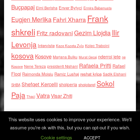
Buçpapaj
Enver Bytyci
Elmi Berisha
Ermira Babamusta
Frank
Eugjen Merlika
Fahri Xharra
shkreli
Ilir
Gezim Llojdia
Fritz radovani
Levonja
Interviste
Kolec Traboini
Keze Kozeta Zylo
kosova
Kosove
nderroi jete
Marjana Bulku
ne
Murat Gecaj
Rafaela Prifti
Rafael
Nene Tereza
Kosove
presidenti Nishani
Floqi
Raimonda Moisiu
Ramiz Lushaj
reshat kripa
Sadik Elshani
Sokol
Shefqet Kercelli
shqiperia
shqiptaret
SHBA
Paja
Vatra
Visar Zhiti
Thaci
This website uses cookies to improve your experience. We'll
assume you're ok with this, but you can opt-out if you wish.
Cookie settings
Log in
ACCEPT