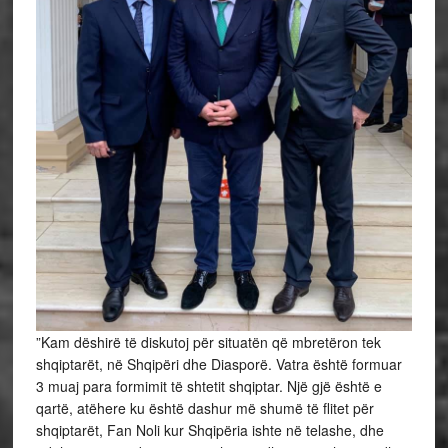
”Kam dëshirë të diskutoj për situatën që mbretëron tek
shqiptarët, në Shqipëri dhe Diasporë. Vatra është formuar
3 muaj para formimit të shtetit shqiptar. Një gjë është e
qartë, atëhere ku është dashur më shumë të flitet për
shqiptarët, Fan Noli kur Shqipëria ishte në telashe, dhe