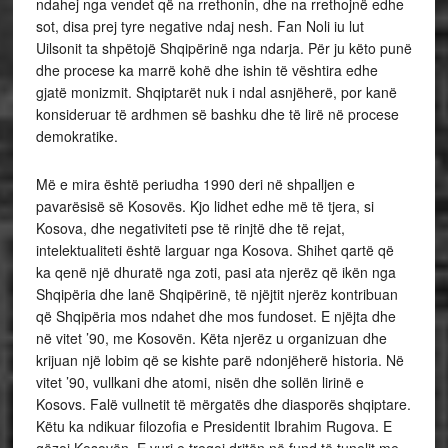
ndahej nga vendet që na rrethonin, dhe na rrethojnë edhe
sot, disa prej tyre negative ndaj nesh. Fan Noli iu lut
Uilsonit ta shpëtojë Shqipërinë nga ndarja. Për ju këto punë
dhe procese ka marrë kohë dhe ishin të vështira edhe
gjatë monizmit. Shqiptarët nuk i ndal asnjëherë, por kanë
konsideruar të ardhmen së bashku dhe të lirë në procese
demokratike.
Më e mira është periudha 1990 deri në shpalljen e
pavarësisë së Kosovës. Kjo lidhet edhe më të tjera, si
Kosova, dhe negativiteti pse të rinjtë dhe të rejat,
intelektualiteti është larguar nga Kosova. Shihet qartë që
ka qenë një dhuratë nga zoti, pasi ata njerëz që ikën nga
Shqipëria dhe lanë Shqipërinë, të njëjtit njerëz kontribuan
që Shqipëria mos ndahet dhe mos fundoset. E njëjta dhe
në vitet ’90, me Kosovën. Këta njerëz u organizuan dhe
krijuan një lobim që se kishte parë ndonjëherë historia. Në
vitet ’90, vullkani dhe atomi, nisën dhe sollën lirinë e
Kosovs. Falë vullnetit të mërgatës dhe diasporës shqiptare.
Këtu ka ndikuar filozofia e Presidentit Ibrahim Rugova. E