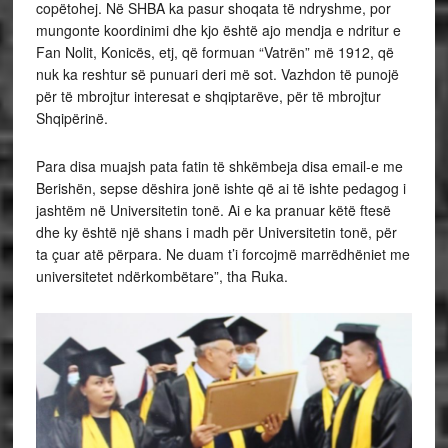
copëtohej. Në SHBA ka pasur shoqata të ndryshme, por
mungonte koordinimi dhe kjo është ajo mendja e ndritur e
Fan Nolit, Konicës, etj, që formuan “Vatrën” më 1912, që
nuk ka reshtur së punuari deri më sot. Vazhdon të punojë
për të mbrojtur interesat e shqiptarëve, për të mbrojtur
Shqipërinë.
Para disa muajsh pata fatin të shkëmbeja disa email-e me
Berishën, sepse dëshira jonë ishte që ai të ishte pedagog i
jashtëm në Universitetin tonë. Ai e ka pranuar këtë ftesë
dhe ky është një shans i madh për Universitetin tonë, për
ta çuar atë përpara. Ne duam t’i forcojmë marrëdhëniet me
universitetet ndërkombëtare”, tha Ruka.