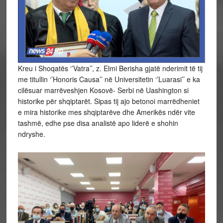
Kreu i Shoqatës ‘’Vatra’’, z. Elmi Berisha gjatë nderimit të tij
me titullin ‘’Honoris Causa’’ në Universitetin ‘’Luarasi’’ e ka
cilësuar marrëveshjen Kosovë- Serbi në Uashington si
historike për shqiptarët. Sipas tij ajo betonoi marrëdheniet
e mira historike mes shqiptarëve dhe Amerikës ndër vite
tashmë, edhe pse disa analistë apo liderë e shohin
ndryshe.