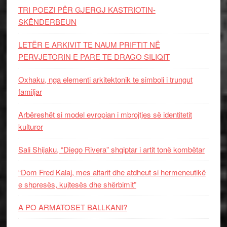
TRI POEZI PËR GJERGJ KASTRIOTIN-
SKËNDERBEUN
LETËR E ARKIVIT TE NAUM PRIFTIT NË
PERVJETORIN E PARE TE DRAGO SILIQIT
Oxhaku, nga elementi arkitektonik te simboli i trungut
familjar
Arbëreshët si model evropian i mbrojtjes së identitetit
kulturor
Sali Shijaku, “Diego Rivera” shqiptar i artit tonë kombëtar
“Dom Fred Kalaj, mes altarit dhe atdheut si hermeneutikë
e shpresës, kujtesës dhe shërbimit”
A PO ARMATOSET BALLKANI?