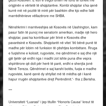
gëzoi Kosovën. E vuri e tregoi dritën në fund të tunelit me
origjinën e vërtetë të shqiptarëve. Kombi shqiptar s’ka qenë
kurrë më në pozitë të mirë për bashkim dhe kjo edhe falë
marrëdhënieve vëllazërore me SHBA.
Nënshkrimi i marrëveshjes së Kosovës në Uashington, kam
pasur fatin të punoj me senatorin amerikan, madje një hero
shqiptar, pasi ka kontribuar për lirinë e Kosovës dhe
pavarësinë e Kosovës. Shqiptarët në vitet ’90 bënë punë të
madhe për lobim në funksion të çështjes kombëtare. Rruga
e fuqishme e kolosit, rugoviste, me qëndrimet e saj dhe një
gjë tjetër që erdhi nga i madhi zot ishte puna dhe vepra
shpirtërore që doli për herë të parë, erdhi e shenjta jonë
Nënë Tereza. Qëndrimet e saj karshi botës, fuqia e madhe
rugoviste, kanë qenë dy shtyllat më të mëdha që i kanë
hapur rrugën shqiptarëve drejt Perëndimit.”- tha z.Berisha.
***
Universiteti “Luarasi” i jep titullin “Honoris Causa” kreut të