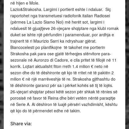
në hijen e Mole.
Lazio&Strakosha. Largimi i portierit eshte i ndaluar. Siç
raportohet nga transmetuesi radiofonik italian Radiosei
(përmes La Lazio Siamo Noi) më herët sot, largimi i
ndaluesit të gjuajtjeve 26-vjeçare shqiptare nga klubi romak
duket se ishte një përfundim i paramenduar, por ardhja e
trajnerit të ri Maurizio Sarri ka ndryshuar gjërat.
Biancocelesti po planifikojne të takohet me portierin
Strakosha pak para ose gjatë tërheqjes stërvitore para-
sezonale në Auronzo di Cadore, e cila pritet të fillojë në 11
korrik. Lojtari aktualisht fiton rreth 1.4 milion € neto në
sezon dhe do të dëshironte që kjo të rritet në të paktën 2
milion € në një marrëveshje të re. Strakosha gjithashtu do
të dëshironte garanci për sa i përket kohës së tij të lojës.
26-vjeçari shqiptar pësoi këtë sezon për shkak të rënies së
porosisë në favor të Reina dhe bëri vetëm nëntë paraqitje
në Serie A. Ai dëshiron të luajë përsëri vazhdimisht, kështu
që kjo do të përmendet edhe në takim.
Share via: