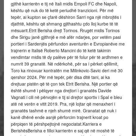
gjithë karrierën e tij në Itali midis Empoli FC dhe Napoli,
kështu që nuk do të ketë periudhë tranzicioni. Për më
tepër, ai kupton se çfarë dëshiron Sarri nga një mbrojtës i
djathtë, kështu që shmang gjithashtu çdo lloj kurbe të të
mësuarit.Etrit Berisha drejt Torinos. Rrugët midis Torinos
dhe Sirigu janë gjithnjë e më afër ndarjes, por vetëm pasi
portieri i Sardenjës përfundon aventurën e Evropianëve me
trajnerin e Italisë Roberto Mancini do të ketë takimin
vendimtar midis të dy palëve për të folur për të ardhmen e
numrit 39 granatë. Në ndërkohë, për sa i përket qëllimit,
Toro ka rinovuar kontratën me Milinkovic-Savic deri më 30
qershor 2024. Për më tepër, për disa ditë tani, ai ka
drejtuar pistën që të çon tek Etrit Berisha. Një portier që
është shumë i pëlqyer nga drejtori i granatës Davide
Vagnati i cili në përvojën e tij si drejtor sportiv i Spal e bleu
atë në verën e vitit 2019. Pra, një lojtar që menaxheri i
granatës tashmë e njeh shumë mirë. Granatat që nuk i
kanë dhënë ende asnjë përforcim trajnerit kroat po
përpiqen të përshpejtojnë negociatat.Karriera e
BerishësBerisha e filloi karrierën e saj që në moshë të