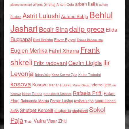
arben llalla
alfons Grishaj
Anton Cefa
asllan
albano kolonjari
Behlul
Astrit Lulushi
Aurenc Bebja
Bushati
Jashari
dalip greca
Beqir Sina
Elida
Buçpapaj
Enver Bytyci
Elmi Berisha
Ermira Babamusta
Frank
Eugjen Merlika
Fahri Xharra
shkreli
Ilir
Gezim Llojdia
Fritz radovani
Levonja
Interviste
Kolec Traboini
Keze Kozeta Zylo
kosova
Kosove
nderroi jete
Marjana Bulku
ne
Murat Gecaj
Rafaela Prifti
Rafael
Nene Tereza
Kosove
presidenti Nishani
Floqi
Raimonda Moisiu
Ramiz Lushaj
reshat kripa
Sadik Elshani
Sokol
Shefqet Kercelli
shqiperia
shqiptaret
SHBA
Paja
Vatra
Visar Zhiti
Thaci