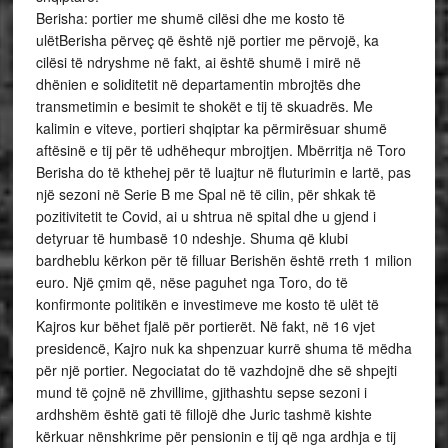
Berisha: portier me shumë cilësi dhe me kosto të
ulëtBerisha përveç që është një portier me përvojë, ka
cilësi të ndryshme në fakt, ai është shumë i mirë në
dhënien e soliditetit në departamentin mbrojtës dhe
transmetimin e besimit te shokët e tij të skuadrës. Me
kalimin e viteve, portieri shqiptar ka përmirësuar shumë
aftësinë e tij për të udhëhequr mbrojtjen. Mbërritja në Toro
Berisha do të kthehej për të luajtur në fluturimin e lartë, pas
një sezoni në Serie B me Spal në të cilin, për shkak të
pozitivitetit te Covid, ai u shtrua në spital dhe u gjend i
detyruar të humbasë 10 ndeshje. Shuma që klubi
bardheblu kërkon për të filluar Berishën është rreth 1 milion
euro. Një çmim që, nëse paguhet nga Toro, do të
konfirmonte politikën e investimeve me kosto të ulët të
Kajros kur bëhet fjalë për portierët. Në fakt, në 16 vjet
presidencë, Kajro nuk ka shpenzuar kurrë shuma të mëdha
për një portier. Negociatat do të vazhdojnë dhe së shpejti
mund të çojnë në zhvillime, gjithashtu sepse sezoni i
ardhshëm është gati të fillojë dhe Juric tashmë kishte
kërkuar nënshkrime për pensionin e tij që nga ardhja e tij