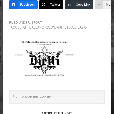
Facebook
Twitter
Copy Link
More
FILED UNDER:
SPORT
TAGGED WITH:
ALBANO KOLONJARI FUTBOLL
,
LAZIO
ARTIKUJT E FUNDIT