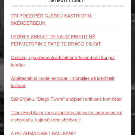
TRI POEZI PËR GJERGJ KASTRIOTIN-
SKËNDERBEUN
LETËR E ARKIVIT TE NAUM PRIFTIT NË
PERVJETORIN E PARE TE DRAGO SILIQIT
Oxhaku, nga elementi arkitektonik te simboli i trungut
familjar
Arbëreshët si model evropian i mbrojtjes së identitetit
kulturor
Sali Shijaku, “Diego Rivera” shqiptar i artit tonë kombëtar
“Dom Fred Kalaj, mes altarit dhe atdheut si hermeneutikë
e shpresës, kujtesës dhe shërbimit”
A PO ARMATOSET BALLKANI?