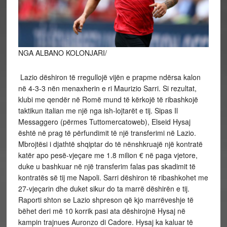
NGA ALBANO KOLONJARI/
Lazio dëshiron të rregullojë vijën e prapme ndërsa kalon
në 4-3-3 nën menaxherin e ri Maurizio Sarri. Si rezultat,
klubi me qendër në Romë mund të kërkojë të ribashkojë
taktikun italian me një nga ish-lojtarët e tij. Sipas Il
Messaggero (përmes Tuttomercatoweb), Elseid Hysaj
është në prag të përfundimit të një transferimi në Lazio.
Mbrojtësi i djathtë shqiptar do të nënshkruajë një kontratë
katër apo pesë-vjeçare me 1.8 milion € në paga vjetore,
duke u bashkuar në një transferim falas pas skadimit të
kontratës së tij me Napoli. Sarri dëshiron të ribashkohet me
27-vjeçarin dhe duket sikur do ta marrë dëshirën e tij.
Raporti shton se Lazio shpreson që kjo marrëveshje të
bëhet deri më 10 korrik pasi ata dëshirojnë Hysaj në
kampin trajnues Auronzo di Cadore. Hysaj ka kaluar të