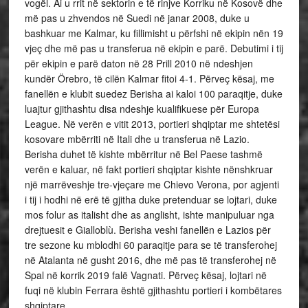
vogël. Ai u rrit në sektorin e të rinjve Korriku në Kosovë dhe
më pas u zhvendos në Suedi në janar 2008, duke u
bashkuar me Kalmar, ku fillimisht u përfshi në ekipin nën 19
vjeç dhe më pas u transferua në ekipin e parë. Debutimi i tij
për ekipin e parë daton në 28 Prill 2010 në ndeshjen
kundër Örebro, të cilën Kalmar fitoi 4-1. Përveç kësaj, me
fanellën e klubit suedez Berisha ai kaloi 100 paraqitje, duke
luajtur gjithashtu disa ndeshje kualifikuese për Europa
League. Në verën e vitit 2013, portieri shqiptar me shtetësi
kosovare mbërriti në Itali dhe u transferua në Lazio.
Berisha duhet të kishte mbërritur në Bel Paese tashmë
verën e kaluar, në fakt portieri shqiptar kishte nënshkruar
një marrëveshje tre-vjeçare me Chievo Verona, por agjenti
i tij i hodhi në erë të gjitha duke pretenduar se lojtari, duke
mos folur as italisht dhe as anglisht, ishte manipuluar nga
drejtuesit e Gialloblù. Berisha veshi fanellën e Lazios për
tre sezone ku mblodhi 60 paraqitje para se të transferohej
në Atalanta në gusht 2016, dhe më pas të transferohej në
Spal në korrik 2019 falë Vagnati. Përveç kësaj, lojtari në
fuqi në klubin Ferrara është gjithashtu portieri i kombëtares
shqiptare.