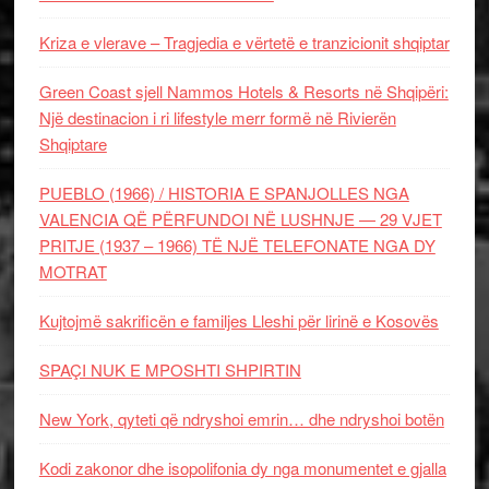
Kriza e vlerave – Tragjedia e vërtetë e tranzicionit shqiptar
Green Coast sjell Nammos Hotels & Resorts në Shqipëri:
Një destinacion i ri lifestyle merr formë në Rivierën
Shqiptare
PUEBLO (1966) / HISTORIA E SPANJOLLES NGA
VALENCIA QË PËRFUNDOI NË LUSHNJE — 29 VJET
PRITJE (1937 – 1966) TË NJË TELEFONATE NGA DY
MOTRAT
Kujtojmë sakrificën e familjes Lleshi për lirinë e Kosovës
SPAÇI NUK E MPOSHTI SHPIRTIN
New York, qyteti që ndryshoi emrin… dhe ndryshoi botën
Kodi zakonor dhe isopolifonia dy nga monumentet e gjalla