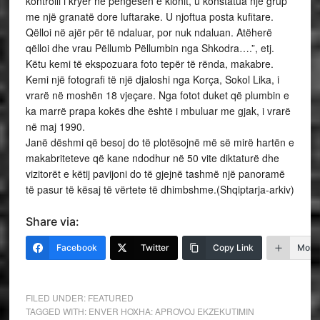
kontrolli i kryer në pengesën e klonit, u konstatua një grup
me një granatë dore luftarake. U njoftua posta kufitare.
Qëlloi në ajër për të ndaluar, por nuk ndaluan. Atëherë
qëlloi dhe vrau Pëllumb Pëllumbin nga Shkodra….”, etj.
Këtu kemi të ekspozuara foto tepër të rënda, makabre.
Kemi një fotografi të një djaloshi nga Korça, Sokol Lika, i
vrarë në moshën 18 vjeçare. Nga fotot duket që plumbin e
ka marrë prapa kokës dhe është i mbuluar me gjak, i vrarë
në maj 1990.
Janë dëshmi që besoj do të plotësojnë më së mirë hartën e
makabriteteve që kane ndodhur në 50 vite diktaturë dhe
vizitorët e këtij pavijoni do të gjejnë tashmë një panoramë
të pasur të kësaj të vërtete të dhimbshme.(Shqiptarja-arkiv)
Share via:
Facebook
Twitter
Copy Link
More
FILED UNDER:
FEATURED
TAGGED WITH:
ENVER HOXHA: APROVOJ EKZEKUTIMIN