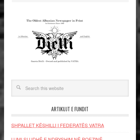
ARTIKUJT E FUNDIT
SHPALLET KËSHILLI I FEDERATËS VATRA
LUMI SI UDHË E NDRYSHIM NË POEZINË