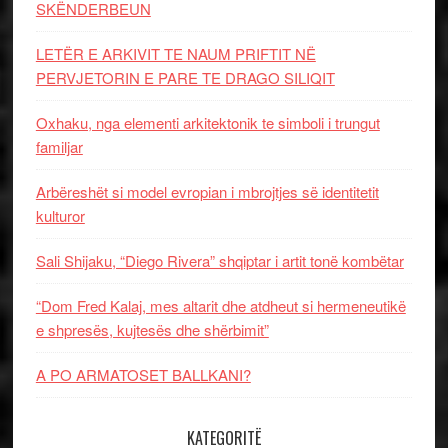
SKËNDERBEUN
LETËR E ARKIVIT TE NAUM PRIFTIT NË
PERVJETORIN E PARE TE DRAGO SILIQIT
Oxhaku, nga elementi arkitektonik te simboli i trungut
familjar
Arbëreshët si model evropian i mbrojtjes së identitetit
kulturor
Sali Shijaku, “Diego Rivera” shqiptar i artit tonë kombëtar
“Dom Fred Kalaj, mes altarit dhe atdheut si hermeneutikë
e shpresës, kujtesës dhe shërbimit”
A PO ARMATOSET BALLKANI?
KATEGORITË