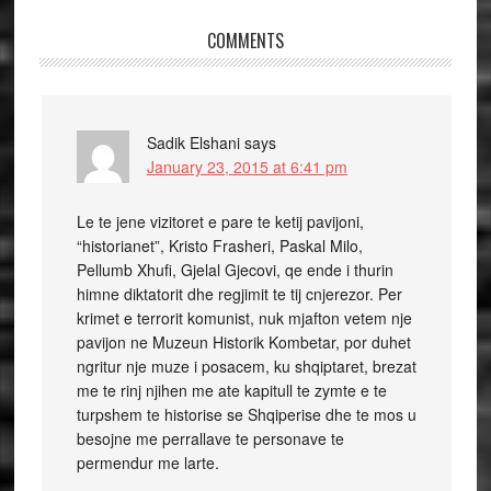
COMMENTS
Sadik Elshani
says
January 23, 2015 at 6:41 pm
Le te jene vizitoret e pare te ketij pavijoni,
“historianet”, Kristo Frasheri, Paskal Milo,
Pellumb Xhufi, Gjelal Gjecovi, qe ende i thurin
himne diktatorit dhe regjimit te tij cnjerezor. Per
krimet e terrorit komunist, nuk mjafton vetem nje
pavijon ne Muzeun Historik Kombetar, por duhet
ngritur nje muze i posacem, ku shqiptaret, brezat
me te rinj njihen me ate kapitull te zymte e te
turpshem te historise se Shqiperise dhe te mos u
besojne me perrallave te personave te
permendur me larte.