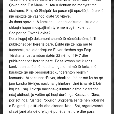
Çokon dhe Tut Manikun. Ata u dënuan në mënyrat më
ekstreme. Pra, në Shqipëri ka pasur një opozitë jo të paktë,
një opozitë që vazhdoi gjatë 50 viteve.
Jo thoni opozitë. A kemi ëktu ndonëj dokument ku ata e
shfaqin hapur mospajtimin tyre me rrugën ku e futi
Shqipërinë Enver Hoxha?
Do u tregoj një dokument shumë të rëndësishëm, i cili
publikohet për herë të parë. Është një zë nga më të
fuqishmit, një letër drejtuar Enver Hoxhës nga Edip
Tërshana. Letra mban datën 22 nëntor 1947 dhe
publikohet për herë të parë. Po ta lexosh me kujdes,
konkludon se është ndoshta nga letrat më të forta, më
kurajoze që një personalitet kundërshton regjimin
komunist. Ai shkruan: “Enver, ideali kombëtar më ka ba që
jam kundra lëvizjes nacional-çlirimtare. Unë isha në Dibër
krijuesi i saj. Lëvizja nacional-çlirimtare është një tradhti
ndaj atdheut, jo vetëm që hoqi dorë nga Kosova e Dibra,
por sot nga Pushteti Popullor, Shqipëria është nën robërinë
e Belgradit, politikisht dhe ekonomikisht. Sot, organizatorët
sllavë janë ata që drejtojnë punët shtetnore dhe para