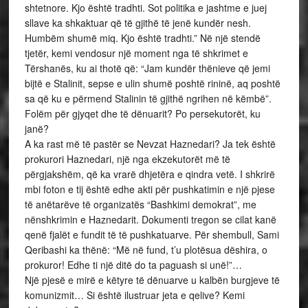
shtetnore. Kjo është tradhti. Sot politika e jashtme e juej
sllave ka shkaktuar që të gjithë të jenë kundër nesh.
Humbëm shumë miq. Kjo është tradhti.” Në një stendë
tjetër, kemi vendosur një moment nga të shkrimet e
Tërshanës, ku ai thotë që: “Jam kundër thënieve që jemi
bijtë e Stalinit, sepse e ulin shumë poshtë rininë, aq poshtë
sa që ku e përmend Stalinin të gjithë ngrihen në këmbë”.
Folëm për gjyqet dhe të dënuarit? Po persekutorët, ku
janë?
A ka rast më të pastër se Nevzat Haznedari? Ja tek është
prokurori Haznedari, një nga ekzekutorët më të
përgjakshëm, që ka vrarë dhjetëra e qindra vetë. I shkrirë
mbi foton e tij është edhe akti për pushkatimin e një pjese
të anëtarëve të organizatës “Bashkimi demokrat”, me
nënshkrimin e Haznedarit. Dokumenti tregon se cilat kanë
qenë fjalët e fundit të të pushkatuarve. Për shembull, Sami
Qeribashi ka thënë: “Më në fund, t’u plotësua dëshira, o
prokuror! Edhe ti një ditë do ta paguash si unë!”…
Një pjesë e mirë e këtyre të dënuarve u kalbën burgjeve të
komunizmit… Si është ilustruar jeta e qelive? Kemi