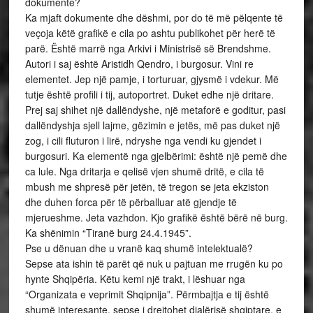
dokumente?
Ka mjaft dokumente dhe dëshmi, por do të më pëlqente të
veçoja këtë grafikë e cila po ashtu publikohet për herë të
parë. Është marrë nga Arkivi i Ministrisë së Brendshme.
Autori i saj është Aristidh Qendro, i burgosur. Vini re
elementet. Jep një pamje, i torturuar, gjysmë i vdekur. Më
tutje është profili i tij, autoportret. Duket edhe një dritare.
Prej saj shihet një dallëndyshe, një metaforë e goditur, pasi
dallëndyshja sjell lajme, gëzimin e jetës, më pas duket një
zog, i cili fluturon i lirë, ndryshe nga vendi ku gjendet i
burgosuri. Ka elementë nga gjelbërimi: është një pemë dhe
ca lule. Nga dritarja e qelisë vjen shumë dritë, e cila të
mbush me shpresë për jetën, të tregon se jeta ekziston
dhe duhen forca për të përballuar atë gjendje të
mjerueshme. Jeta vazhdon. Kjo grafikë është bërë në burg.
Ka shënimin “Tiranë burg 24.4.1945”.
Pse u dënuan dhe u vranë kaq shumë intelektualë?
Sepse ata ishin të parët që nuk u pajtuan me rrugën ku po
hynte Shqipëria. Këtu kemi një trakt, i lëshuar nga
“Organizata e veprimit Shqipnija”. Përmbajtja e tij është
shumë interesante, sepse i drejtohet djalërisë shqiptare, e