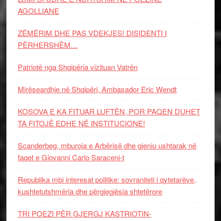
AGOLLIANE
ZËMËRIM DHE PAS VDEKJES! DISIDENTI I
PËRHERSHËM…
Patriotë nga Shqipëria vizituan Vatrën
Mirëseardhje në Shqipëri, Ambasador Eric Wendt
KOSOVA E KA FITUAR LUFTËN, POR PAQEN DUHET
TA FITOJË EDHE NË INSTITUCIONE!
Scanderbeg, mburoja e Arbërisë dhe gjeniu ushtarak në
faqet e Giovanni Carlo Saraceni-t
Republika mbi interesat politike: sovraniteti i qytetarëve,
kushtetutshmëria dhe përgjegjësia shtetërore
TRI POEZI PËR GJERGJ KASTRIOTIN-