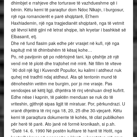
dhimbjet e rrahjeve dhe torturave të vazhdueshme që i
bënin. Këtu kemi të paraqitur dom Ndoc Nikajn, i burgosur,
një nga romancierët e parë shqiptarë, Et’hem
Haxhiademin, një nga tragjedianët shqiptarë, nga të vetmit
që lëvroi këtë gjini në letrat shqipe, ish kryetar i bashkisë së
Elbasanit, etj.
Dhe në fund flasim pak edhe për vrasjet në kufi, një nga
kapitujt më të dhimbshëm të kësaj kohe…
Po, në pavijonin që po ndërtojmë tani, kjo çështje zë një
vend më të plotë dhe trajtohet më mirë. Në fillim të viteve
`90 doli një ligj i Kuvendit Popullor, ku kalimi i atdheut nuk
quhej më tradhti ndaj atdheut. Ata që tentonin mund të
dënoheshin vetëm me burgim, por jo me vrasje. Pas
vendosjes së këtij ligji, dhjetëra të rinj vërshuan drejt kufirit.
Edhe nëse i kapnin, të paktën menduan se nuk do të
vriteshin, gjithnjë sipas ligjit të miratuar. Por, përkundrazi. U
vranë dhjetëra të rinj nga 18, 20, 25 dhe 30-vjeçarë. Këtu
kemi të paraqitura dokumente të kohës, të cilat publikohen
për herë të parë. Ato janë në formë kronikash, si p.sh.
“Datë 14. 6. 1990 Në postën kufitare të hanit të Hotit, nga