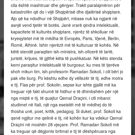
cila është mashtruar dhe gënjyer. Trakti paralajmëron për
katastrofën që do i vijë Shqipërisë dhe djalërisë shqiptare.
Ajo që ka ndodhur në Shqipëri, mbase nuk ka ngjarë në
asnjë vend tjetër të botës. Janë vrarë qindra intelektualë,
kapacitete të kulturës shqiptare, njerëz të shkolluar në
kryeqytetet më të mëdha të Evropës, Paris, Vjenë, Berlin,
Romë, Athinë. Ishin njerëzit më të kulturuar të kohës. Në
këtë stendë paraqiten ish-ministra, ish-oficerë të lartë,
juristë, krijues, të gjithë këta të pushkatuar. Në këto stenda
kemi paraqitur intelektualë të burgosur, ku mes të tjerëve
shoh mikun tim, ish-profesorin Ramadan Sokoli, i cili bëri jo
pak vite burg. Po kështu edhe dy vëllezër të tij, edhe motra
e tij. Flas për prof. Sokolin, sepse kur ishte gjallë më ka
treguar një fakt shumë të hidhur e të dhimbshëm për një
nga miqtë e tij, të quajtur Qemal Draçini, i cili mbaroi
studimet në Itali, një nga eseistët më të mëdhej do të
thosha unë, poet, kritik, pedagog. Si duket, prof. Sokoli ka
qenë ngjitur me qelinë e tij, në kohën kur ka vdekur Qemal
Draçini në moshën 28 vjeçare. Prof. Ramadan Sokoli më
ka treguar që dëgjonte britmat e tij të dëshpëruara nga