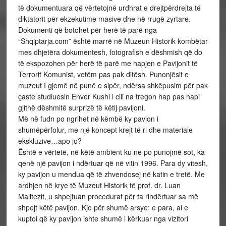
të dokumentuara që vërtetojnë urdhrat e drejtpërdrejta të
diktatorit për ekzekutime masive dhe në rrugë zyrtare.
Dokumenti që botohet për herë të parë nga
“Shqiptarja.com” është marrë në Muzeun Historik kombëtar
mes dhjetëra dokumentesh, fotografish e dëshmish që do
të ekspozohen për herë të parë me hapjen e Pavijonit të
Terrorit Komunist, vetëm pas pak ditësh. Punonjësit e
muzeut I gjemë në punë e sipër, ndërsa shkëpusim për pak
çaste studiuesin Enver Kushi i cili na tregon hap pas hapi
gjithë dëshmitë surprizë të këtij pavijoni.
Më në fudn po ngrihet në këmbë ky pavion i
shumëpërfolur, me një koncept krejt të ri dhe materiale
ekskluzive…apo jo?
Është e vërtetë, në këtë ambient ku ne po punojmë sot, ka
qenë një pavijon i ndërtuar që në vitin 1996. Para dy vitesh,
ky pavijon u mendua që të zhvendosej në katin e tretë. Me
ardhjen në krye të Muzeut Historik të prof. dr. Luan
Malltezit, u shpejtuan procedurat për ta rindërtuar sa më
shpejt këtë pavijon. Kjo për shumë arsye: e para, ai e
kuptoi që ky pavijon ishte shumë i kërkuar nga vizitori