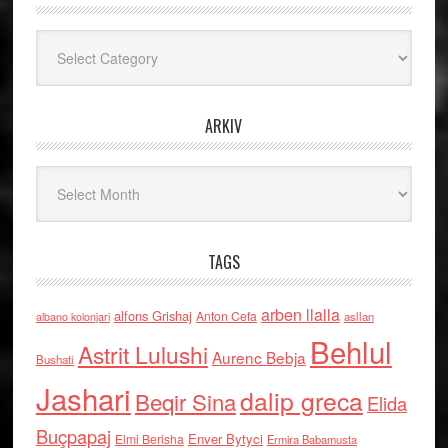
Kategoritë
ARKIV
Arkiv
TAGS
arben llalla
alfons Grishaj
Anton Cefa
asllan
albano kolonjari
Behlul
Astrit Lulushi
Aurenc Bebja
Bushati
Jashari
dalip greca
Beqir Sina
Elida
Buçpapaj
Enver Bytyci
Elmi Berisha
Ermira Babamusta