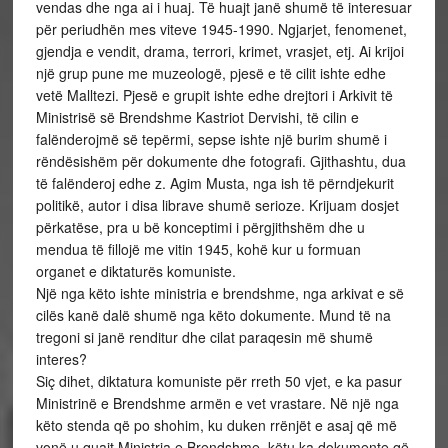
vendas dhe nga ai i huaj. Të huajt janë shumë të interesuar
për periudhën mes viteve 1945-1990. Ngjarjet, fenomenet,
gjendja e vendit, drama, terrori, krimet, vrasjet, etj. Ai krijoi
një grup pune me muzeologë, pjesë e të cilit ishte edhe
vetë Malltezi. Pjesë e grupit ishte edhe drejtori i Arkivit të
Ministrisë së Brendshme Kastriot Dervishi, të cilin e
falënderojmë së tepërmi, sepse ishte një burim shumë i
rëndësishëm për dokumente dhe fotografi. Gjithashtu, dua
të falënderoj edhe z. Agim Musta, nga ish të përndjekurit
politikë, autor i disa librave shumë serioze. Krijuam dosjet
përkatëse, pra u bë konceptimi i përgjithshëm dhe u
mendua të fillojë me vitin 1945, kohë kur u formuan
organet e diktaturës komuniste.
Një nga këto ishte ministria e brendshme, nga arkivat e së
cilës kanë dalë shumë nga këto dokumente. Mund të na
tregoni si janë renditur dhe cilat paraqesin më shumë
interes?
Siç dihet, diktatura komuniste për rreth 50 vjet, e ka pasur
Ministrinë e Brendshme armën e vet vrastare. Në një nga
këto stenda që po shohim, ku duken rrënjët e asaj që më
vonë u quajt Ministria e Brendshme, këtu ka dokumente që