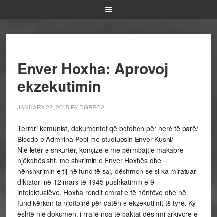
Enver Hoxha: Aprovoj
ekzekutimin
JANUARY 23, 2015
BY
DGRECA
Terrori komunist, dokumentet që botohen për herë të parë/
Bisede e Admirina Peci me studiuesin Enver Kushi/
Një letër e shkurtër, konçize e me përmbajtje makabre
njëkohësisht, me shkrimin e Enver Hoxhës dhe
nënshkrimin e tij në fund të saj, dëshmon se si ka miratuar
diktatori në 12 mars të 1945 pushkatimin e 9
intelektualëve. Hoxha rendit emrat e të nëntëve dhe në
fund kërkon ta njoftojnë për datën e ekzekutimit të tyre. Ky
është një dokument i rrallë nga të paktat dëshmi arkivore e