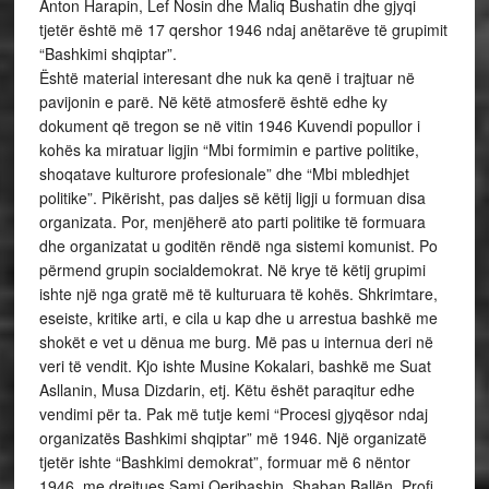
Anton Harapin, Lef Nosin dhe Maliq Bushatin dhe gjyqi
tjetër është më 17 qershor 1946 ndaj anëtarëve të grupimit
“Bashkimi shqiptar”.
Është material interesant dhe nuk ka qenë i trajtuar në
pavijonin e parë. Në këtë atmosferë është edhe ky
dokument që tregon se në vitin 1946 Kuvendi popullor i
kohës ka miratuar ligjin “Mbi formimin e partive politike,
shoqatave kulturore profesionale” dhe “Mbi mbledhjet
politike”. Pikërisht, pas daljes së këtij ligji u formuan disa
organizata. Por, menjëherë ato parti politike të formuara
dhe organizatat u goditën rëndë nga sistemi komunist. Po
përmend grupin socialdemokrat. Në krye të këtij grupimi
ishte një nga gratë më të kulturuara të kohës. Shkrimtare,
eseiste, kritike arti, e cila u kap dhe u arrestua bashkë me
shokët e vet u dënua me burg. Më pas u internua deri në
veri të vendit. Kjo ishte Musine Kokalari, bashkë me Suat
Asllanin, Musa Dizdarin, etj. Këtu ëshët paraqitur edhe
vendimi për ta. Pak më tutje kemi “Procesi gjyqësor ndaj
organizatës Bashkimi shqiptar” më 1946. Një organizatë
tjetër ishte “Bashkimi demokrat”, formuar më 6 nëntor
1946, me drejtues Sami Qeribashin, Shaban Ballën, Profi