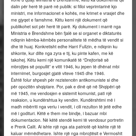
dalin për herë të parë në publik: si filloi veprimtarinë kjo
ministri, me informacionet e kohës, me krimet e vrasjet dhe
me gjyqet e famshme. Këtu kemi një dokument që
publikohet sot për herë të parë. Ky dokument i marrë nga
Ministria e Brendshme bën fjalë se si organet e diktaturës
ndiqnin këmba-këmbës personalitete të mëdha të vendit si
dhe të huaj. Konkretisht edhe Harri Fullzin, e ndiqnin ku
shkonte, kur dilte nga zyra e tij, ku pinte kafen, me kë
takohej. Këtu kemi një komunikatë të “Drejtorisë së
mbrojtjes së popullit” e vitit 1946, ku jepen të dhënat mbi
internimet, burgosjet gjatë viteve 1945 dhe 1946.
Është folur shpesh për rezistencën antikomuniste si dhe
për opozitën shqiptare. Por, pak e dinë që në Shqipëri që
më 1945, me vendosjen e sistemit komunist, pati një
reaksion, u kundërshtua ky vendim. Kundërshtimi më i
madh mbërriti nga veriu i vendit, i cili rezulton të jetë edhe
më i godituri. Këtë e them me bindje, i bazuar mbi
dokumentacion. Në këtë stendë kemi të vendosur portretin
e Prenk Calit. Ai ishte një nga ata patriotë që kishte një të
kaluar mëmëdhetare. Ishte një nga mbrojtësit e Vermoshit