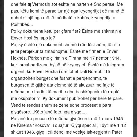
dhe falë tij Vermoshi sot është në hartën e Shqipërisë. Më
pas, këtu kemi të paraqitur një nga kryengritjet që mund të
quhet si një nga më të mëdhatë e kohës, kryengritja e
Postribës…
Po ky dokumenti këtu për çfarë flet? Është me shkrimin e
Enver Hoxhës, apo jo?
Po, ky është një dokument shumë i rëndësishëm, të cilin
jemi përpjekur ta zmadhojmë. Është me firmën e Enver
Hoxhës. Përkon me çlirimin e Tirana më 17 nëntor 1944,
kur forcat partizane hyjnë në kryeqytet. Është një telegram
urgjent, ku Enver Hoxha i drejtohet Dali Ndreut: “Të
organizohen burgjet dhe fushat e përqendrimit, të
burgosen të gjithë ata elementë të akuzuar me faje të
mëdha, me tradhti të madhe dhe bashkëpunim të rreptë
me okupatorin”. Ky dokument publikohet për herë të parë.
Vend të rëndësishëm se zënë edhe proceset e para
gjyqësore…Këto janë foto nga gjyqet…
Po janë tre procese të mëdha gjyqësore: më 1 mars 1945
në Kinema “Kosova”, i quajtur “Gjyqi special”, i dyti më 1-12
shkurt 1946, gjyq i cili dënoi me vdekje ish-regjentin Patër