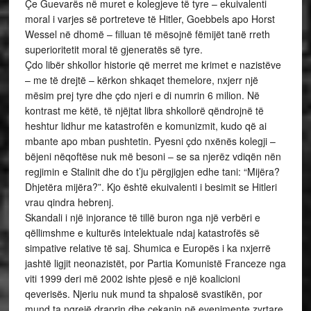
Çe Guevarës në muret e kolegjeve të tyre – ekuivalenti
moral i varjes së portreteve të Hitler, Goebbels apo Horst
Wessel në dhomë – filluan të mësojnë fëmijët tanë rreth
superioritetit moral të gjeneratës së tyre.
Çdo libër shkollor historie që merret me krimet e nazistëve
– me të drejtë – kërkon shkaqet themelore, nxjerr një
mësim prej tyre dhe çdo njeri e di numrin 6 milion. Në
kontrast me këtë, të njëjtat libra shkollorë qëndrojnë të
heshtur lidhur me katastrofën e komunizmit, kudo që ai
mbante apo mban pushtetin. Pyesni çdo nxënës kolegji –
bëjeni nëqoftëse nuk më besoni – se sa njerëz vdiqën nën
regjimin e Stalinit dhe do t’ju përgjigjen edhe tani: “Mijëra?
Dhjetëra mijëra?”. Kjo është ekuivalenti i besimit se Hitleri
vrau qindra hebrenj.
Skandali i një injorance të tillë buron nga një verbëri e
qëllimshme e kulturës intelektuale ndaj katastrofës së
simpative relative të saj. Shumica e Europës i ka nxjerrë
jashtë ligjit neonazistët, por Partia Komunistë Franceze nga
viti 1999 deri më 2002 ishte pjesë e një koalicioni
qeverisës. Njeriu nuk mund ta shpalosë svastikën, por
mund ta ngrejë draprin dhe çekanin në evenimente zyrtare.