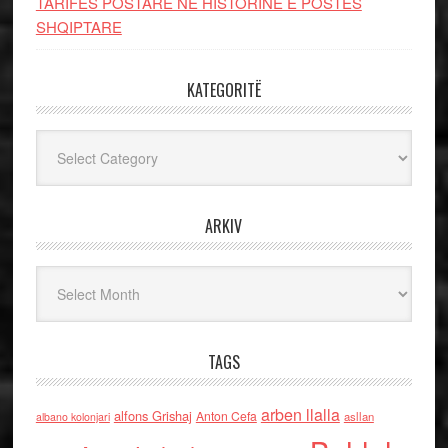
TARIFËS POSTARE NË HISTORINË E POSTËS
SHQIPTARE
KATEGORITË
Kategoritë
ARKIV
Arkiv
TAGS
arben llalla
alfons Grishaj
Anton Cefa
asllan
albano kolonjari