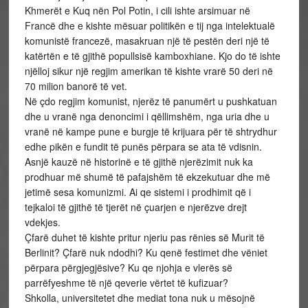
Khmerët e Kuq nën Pol Potin, i cili ishte arsimuar në
Francë dhe e kishte mësuar politikën e tij nga intelektualë
komunistë francezë, masakruan një të pestën deri një të
katërtën e të gjithë popullsisë kamboxhiane. Kjo do të ishte
njëlloj sikur një regjim amerikan të kishte vrarë 50 deri në
70 milion banorë të vet.
Në çdo regjim komunist, njerëz të panumërt u pushkatuan
dhe u vranë nga denoncimi i qëllimshëm, nga uria dhe u
vranë në kampe pune e burgje të krijuara për të shtrydhur
edhe pikën e fundit të punës përpara se ata të vdisnin.
Asnjë kauzë në historinë e të gjithë njerëzimit nuk ka
prodhuar më shumë të pafajshëm të ekzekutuar dhe më
jetimë sesa komunizmi. Ai qe sistemi i prodhimit që i
tejkaloi të gjithë të tjerët në çuarjen e njerëzve drejt
vdekjes.
Çfarë duhet të kishte pritur njeriu pas rënies së Murit të
Berlinit? Çfarë nuk ndodhi? Ku qenë festimet dhe vëniet
përpara përgjegjësive? Ku qe njohja e vlerës së
parrëfyeshme të një qeverie vërtet të kufizuar?
Shkolla, universitetet dhe mediat tona nuk u mësojnë