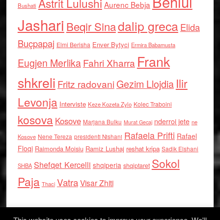
Behlul
Astrit Lulushi
Aurenc Bebja
Bushati
Jashari
dalip greca
Beqir Sina
Elida
Buçpapaj
Enver Bytyci
Elmi Berisha
Ermira Babamusta
Frank
Eugjen Merlika
Fahri Xharra
shkreli
Ilir
Gezim Llojdia
Fritz radovani
Levonja
Interviste
Kolec Traboini
Keze Kozeta Zylo
kosova
Kosove
nderroi jete
Marjana Bulku
ne
Murat Gecaj
Rafaela Prifti
Rafael
Nene Tereza
Kosove
presidenti Nishani
Floqi
Raimonda Moisiu
Ramiz Lushaj
reshat kripa
Sadik Elshani
Sokol
Shefqet Kercelli
shqiperia
shqiptaret
SHBA
Paja
Vatra
Visar Zhiti
Thaci
This website uses cookies to improve your experience. We'll