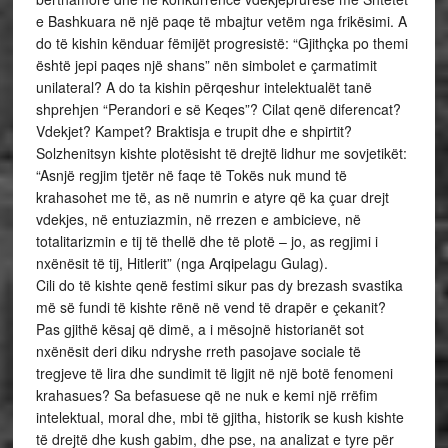
e Bashkuara në një paqe të mbajtur vetëm nga frikësimi. A
do të kishin kënduar fëmijët progresistë: “Gjithçka po themi
është jepi paqes një shans” nën simbolet e çarmatimit
unilateral? A do ta kishin përqeshur intelektualët tanë
shprehjen “Perandori e së Keqes”? Cilat qenë diferencat?
Vdekjet? Kampet? Braktisja e trupit dhe e shpirtit?
Solzhenitsyn kishte plotësisht të drejtë lidhur me sovjetikët:
“Asnjë regjim tjetër në faqe të Tokës nuk mund të
krahasohet me të, as në numrin e atyre që ka çuar drejt
vdekjes, në entuziazmin, në rrezen e ambicieve, në
totalitarizmin e tij të thellë dhe të plotë – jo, as regjimi i
nxënësit të tij, Hitlerit” (nga Arqipelagu Gulag).
Cili do të kishte qenë festimi sikur pas dy brezash svastika
më së fundi të kishte rënë në vend të drapër e çekanit?
Pas gjithë kësaj që dimë, a i mësojnë historianët sot
nxënësit deri diku ndryshe rreth pasojave sociale të
tregjeve të lira dhe sundimit të ligjit në një botë fenomeni
krahasues? Sa befasuese që ne nuk e kemi një rrëfim
intelektual, moral dhe, mbi të gjitha, historik se kush kishte
të drejtë dhe kush gabim, dhe pse, na analizat e tyre për