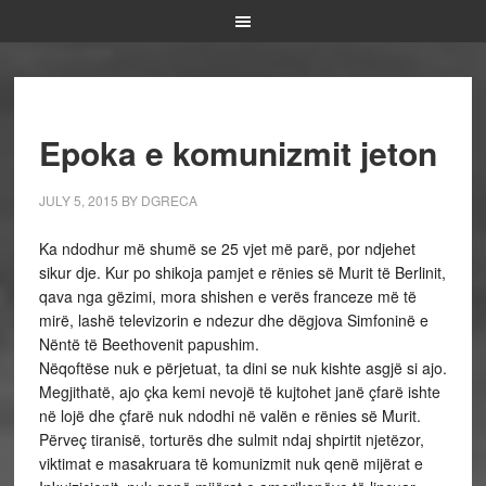
Epoka e komunizmit jeton
JULY 5, 2015
BY
DGRECA
Ka ndodhur më shumë se 25 vjet më parë, por ndjehet
sikur dje. Kur po shikoja pamjet e rënies së Murit të Berlinit,
qava nga gëzimi, mora shishen e verës franceze më të
mirë, lashë televizorin e ndezur dhe dëgjova Simfoninë e
Nëntë të Beethovenit papushim.
Nëqoftëse nuk e përjetuat, ta dini se nuk kishte asgjë si ajo.
Megjithatë, ajo çka kemi nevojë të kujtohet janë çfarë ishte
në lojë dhe çfarë nuk ndodhi në valën e rënies së Murit.
Përveç tiranisë, torturës dhe sulmit ndaj shpirtit njetëzor,
viktimat e masakruara të komunizmit nuk qenë mijërat e