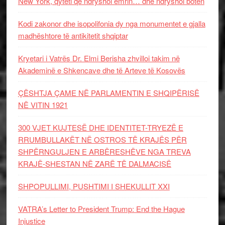
New York, qyteti që ndryshoi emrin… dhe ndryshoi botën
Kodi zakonor dhe isopolifonia dy nga monumentet e gjalla
madhështore të antikitetit shqiptar
Kryetari i Vatrës Dr. Elmi Berisha zhvilloi takim në
Akademinë e Shkencave dhe të Arteve të Kosovës
ÇËSHTJA ÇAME NË PARLAMENTIN E SHQIPËRISË
NË VITIN 1921
300 VJET KUJTESË DHE IDENTITET-TRYEZË E
RRUMBULLAKËT NË OSTROS TË KRAJËS PËR
SHPËRNGULJEN E ARBËRESHËVE NGA TREVA
KRAJË-SHESTAN NË ZARË TË DALMACISË
SHPOPULLIMI, PUSHTIMI I SHEKULLIT XXI
VATRA’s Letter to President Trump: End the Hague
Injustice