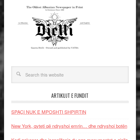
ARTIKUJT E FUNDIT
SPAÇI NUK E MPOSHTI SHPIRTIN
New York, qyteti që ndryshoi emrin… dhe ndryshoi botën
Kodi zakonor dhe isopolifonia dy nga monumentet e gjalla