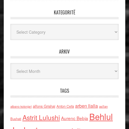
KATEGORITË
Kategoritë
ARKIV
Arkiv
TAGS
arben llalla
alfons Grishaj
Anton Cefa
asllan
albano kolonjari
Behlul
Astrit Lulushi
Aurenc Bebja
Bushati