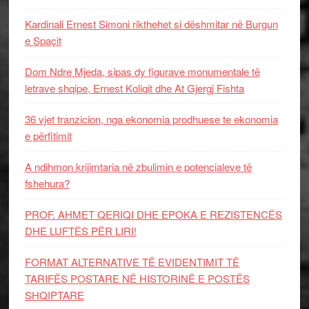
Kardinali Ernest Simoni rikthehet si dëshmitar në Burgun
e Spaçit
Dom Ndre Mjeda, sipas dy figurave monumentale të
letrave shqipe, Ernest Koliqit dhe At Gjergj Fishta
36 vjet tranzicion, nga ekonomia prodhuese te ekonomia
e përfitimit
A ndihmon krijimtaria në zbulimin e potencialeve të
fshehura?
PROF. AHMET QERIQI DHE EPOKA E REZISTENCЁS
DHE LUFTЁS PЁR LIRI!
FORMAT ALTERNATIVE TË EVIDENTIMIT TË
TARIFËS POSTARE NË HISTORINË E POSTËS
SHQIPTARE