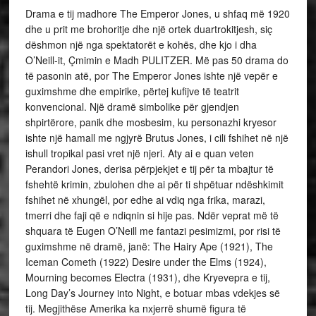
Drama e tij madhore The Emperor Jones, u shfaq më 1920
dhe u prit me brohoritje dhe një ortek duartrokitjesh, siç
dëshmon një nga spektatorët e kohës, dhe kjo i dha
O’Neill-it, Çmimin e Madh PULITZER. Më pas 50 drama do
të pasonin atë, por The Emperor Jones ishte një vepër e
guximshme dhe empirike, përtej kufijve të teatrit
konvencional. Një dramë simbolike për gjendjen
shpirtërore, panik dhe mosbesim, ku personazhi kryesor
ishte një hamall me ngjyrë Brutus Jones, i cili fshihet në një
ishull tropikal pasi vret një njeri. Aty ai e quan veten
Perandori Jones, derisa përpjekjet e tij për ta mbajtur të
fshehtë krimin, zbulohen dhe ai për ti shpëtuar ndëshkimit
fshihet në xhungël, por edhe ai vdiq nga frika, marazi,
tmerri dhe faji që e ndiqnin si hije pas. Ndër veprat më të
shquara të Eugen O’Neill me fantazi pesimizmi, por risi të
guximshme në dramë, janë: The Hairy Ape (1921), The
Iceman Cometh (1922) Desire under the Elms (1924),
Mourning becomes Electra (1931), dhe Kryevepra e tij,
Long Day’s Journey into Night, e botuar mbas vdekjes së
tij. Megjithëse Amerika ka nxjerrë shumë figura të