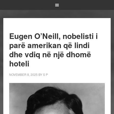
Eugen O’Neill, nobelisti i
parë amerikan që lindi
dhe vdiq në një dhomë
hoteli
NOVEMBER 8, 2025
BY
S P