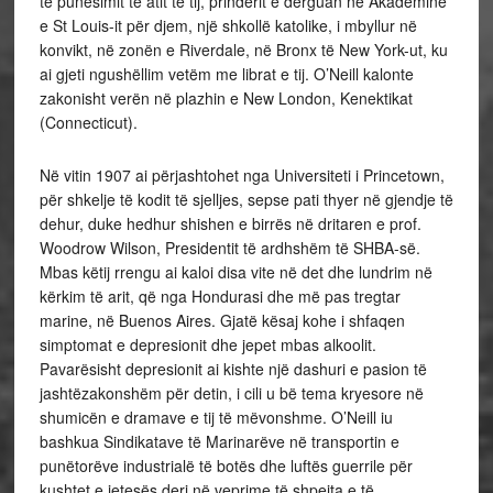
të punësimit të atit të tij, prindërit e dërguan në Akademinë
e St Louis-it për djem, një shkollë katolike, i mbyllur në
konvikt, në zonën e Riverdale, në Bronx të New York-ut, ku
ai gjeti ngushëllim vetëm me librat e tij. O’Neill kalonte
zakonisht verën në plazhin e New London, Kenektikat
(Connecticut).
Në vitin 1907 ai përjashtohet nga Universiteti i Princetown,
për shkelje të kodit të sjelljes, sepse pati thyer në gjendje të
dehur, duke hedhur shishen e birrës në dritaren e prof.
Woodrow Wilson, Presidentit të ardhshëm të SHBA-së.
Mbas këtij rrengu ai kaloi disa vite në det dhe lundrim në
kërkim të arit, që nga Hondurasi dhe më pas tregtar
marine, në Buenos Aires. Gjatë kësaj kohe i shfaqen
simptomat e depresionit dhe jepet mbas alkoolit.
Pavarësisht depresionit ai kishte një dashuri e pasion të
jashtëzakonshëm për detin, i cili u bë tema kryesore në
shumicën e dramave e tij të mëvonshme. O’Neill iu
bashkua Sindikatave të Marinarëve në transportin e
punëtorëve industrialë të botës dhe luftës guerrile për
kushtet e jetesës deri në veprime të shpejta e të