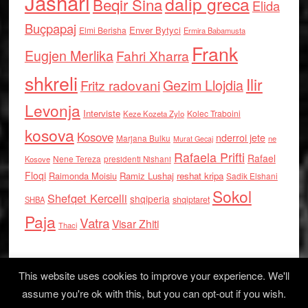
Jashari
dalip greca
Beqir Sina
Elida
Buçpapaj
Enver Bytyci
Elmi Berisha
Ermira Babamusta
Frank
Eugjen Merlika
Fahri Xharra
shkreli
Ilir
Gezim Llojdia
Fritz radovani
Levonja
Interviste
Kolec Traboini
Keze Kozeta Zylo
kosova
Kosove
nderroi jete
Marjana Bulku
ne
Murat Gecaj
Rafaela Prifti
Rafael
Nene Tereza
Kosove
presidenti Nishani
Floqi
Raimonda Moisiu
Ramiz Lushaj
reshat kripa
Sadik Elshani
Sokol
Shefqet Kercelli
shqiperia
shqiptaret
SHBA
Paja
Vatra
Visar Zhiti
Thaci
This website uses cookies to improve your experience. We'll
assume you're ok with this, but you can opt-out if you wish.