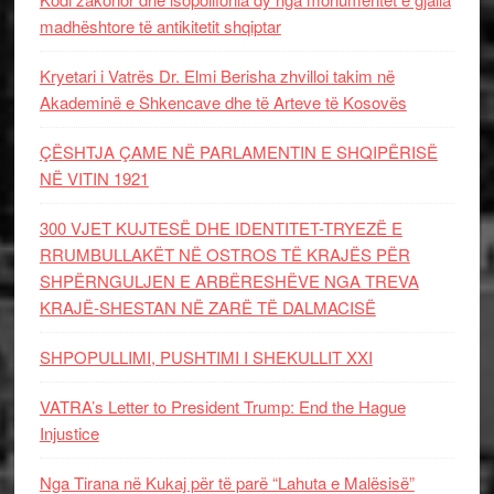
madhështore të antikitetit shqiptar
Kryetari i Vatrës Dr. Elmi Berisha zhvilloi takim në
Akademinë e Shkencave dhe të Arteve të Kosovës
ÇËSHTJA ÇAME NË PARLAMENTIN E SHQIPËRISË
NË VITIN 1921
300 VJET KUJTESË DHE IDENTITET-TRYEZË E
RRUMBULLAKËT NË OSTROS TË KRAJËS PËR
SHPËRNGULJEN E ARBËRESHËVE NGA TREVA
KRAJË-SHESTAN NË ZARË TË DALMACISË
SHPOPULLIMI, PUSHTIMI I SHEKULLIT XXI
VATRA’s Letter to President Trump: End the Hague
Injustice
Nga Tirana në Kukaj për të parë “Lahuta e Malësisë”