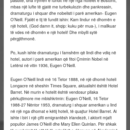
pasdite, dha frymën e fundit në një nga hotelet e Bostonit,
mbas një lufte të gjatë me turbekulozin dhe pankreasin,
dramaturgu i shquar dhe nobelisti i parë amerikan- Eugen
O’Neill. Fjalët e tij të fundit ishin: Kam lindur në dhomën e
një hoteli, (God damn it, shqip: kuku për mua-), i mallkuar
të vdes në dhomën e një hoteli! Dhe mbylli sytë
përgjithmonë.
Po, kush ishte dramaturgu i famshëm që lindi dhe vdiq në
hotel, autori i parë amerikan që fitoi Çmimin Nobel në
Letërsi në vitin 1936, Eugen O’Neill.
Eugen O’Neill lindi më 16 Tetor 1888, në një dhomë hoteli
Longacre në sheshin Times Square, aktualisht është Hotel
Barret. Në murin e hotelit është vendosur pllaka
përkujtimore me mbishkrimin: Eugen O’Neill, 16 Tetor
1988-27 Nëntor 1953, dramaturg i shquar amerikan u lind
në një nga dhomat e këtij hoteli, të quajtur Hotel Barret. Ai
ishte i biri i një çifti emigrantësh irlandezë, i aktorit mjaft
popullor James O’Neill dhe Mary Ellen Quinlan. Për shkak