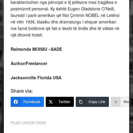
karakterizohen nga përvojat e tij jetësore mes tragjikes e
pesimizmit personal. Ky është Eugen Gladstone O’Neill,
laureati i parë amerikan që fitoi Çmimin NOBEL në Letërsi
në vitin 1936, klasiku dhe dramaturgu i shquar amerikan
me famë botërore që fati e deshi të lindte dhe të vdiste në
një dhomë hoteli.
Raimonda MOISIU –SADE
Author/Freelancer
Jacksonville Florida USA
Share via:
Facebook
Twitter
Copy Link
More
FILED UNDER:
ESSE