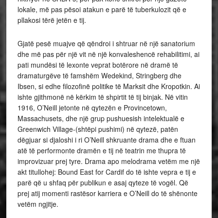
lokale, më pas pësoi atakun e parë të tuberkulozit që e
pllakosi tërë jetën e tij.
Gjatë pesë muajve që qëndroi i shtruar në një sanatorium
dhe më pas për një vit në një konvaleshencë rehabilitimi, ai
pati mundësi të lexonte veprat botërore në dramë të
dramaturgëve të famshëm Wedekind, Stringberg dhe
Ibsen, si edhe filozofinë politike të Marksit dhe Kropotkin. Ai
ishte gjithmonë në kërkim të shpirtit të tij binjak. Në vitin
1916, O’Neill jetonte në qytezën e Provincetown,
Massachusets, dhe një grup pushuesish intelektualë e
Greenwich Village-(shtëpi pushimi) në qytezë, patën
dëgjuar si djaloshi i ri O’Neill shkruante drama dhe e ftuan
atë të performonte dramën e tij në teatrin me thupra të
improvizuar prej tyre. Drama apo melodrama vetëm me një
akt titullohej: Bound East for Cardif do të ishte vepra e tij e
parë që u shfaq për publikun e asaj qyteze të vogël. Që
prej atij momenti rastësor karriera e O’Neill do të shënonte
vetëm ngjitje.