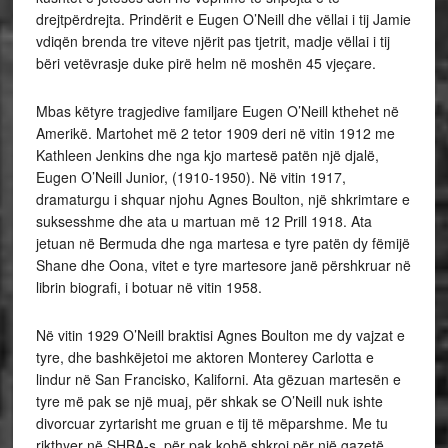
drejtpërdrejta. Prindërit e Eugen O’Neill dhe vëllai i tij Jamie
vdiqën brenda tre viteve njërit pas tjetrit, madje vëllai i tij
bëri vetëvrasje duke pirë helm në moshën 45 vjeçare.
Mbas këtyre tragjedive familjare Eugen O’Neill kthehet në
Amerikë. Martohet më 2 tetor 1909 deri në vitin 1912 me
Kathleen Jenkins dhe nga kjo martesë patën një djalë,
Eugen O’Neill Junior, (1910-1950). Në vitin 1917,
dramaturgu i shquar njohu Agnes Boulton, një shkrimtare e
suksesshme dhe ata u martuan më 12 Prill 1918. Ata
jetuan në Bermuda dhe nga martesa e tyre patën dy fëmijë
Shane dhe Oona, vitet e tyre martesore janë përshkruar në
librin biografi, i botuar në vitin 1958.
Në vitin 1929 O’Neill braktisi Agnes Boulton me dy vajzat e
tyre, dhe bashkëjetoi me aktoren Monterey Carlotta e
lindur në San Francisko, Kaliforni. Ata gëzuan martesën e
tyre më pak se një muaj, për shkak se O’Neill nuk ishte
divorcuar zyrtarisht me gruan e tij të mëparshme. Me tu
rikthyer në SHBA-s, për pak kohë shkroi për një gazetë