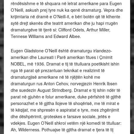
rëndësishme e të shquara në letrat amerikane para Eugen
O’Neill, askush prej tyre nuk ka qenë dramaturg. Vepra dhe
krijimtaria në dramë e O’Neill-it, e bëri botën që të kthente
sytë drejt skenës dhe teatrit amerikan dhe ju hapi rrugën
dramaturgëve të tjerë si: Clifford Odets, Arthur Miller,
Tennese Williams and Edward Albee.
Eugen Gladstone O’Neill është dramaturgu irlandezo-
amerikan dhe Laureati i Parë amerikan fitues i Çmimit
NOBEL, më 1936. Dramat e tij të titulluara poetikisht ishin
nga të parat që prezantuan teknikat e realizimit të
dramaturgjisë amerikane në të njëjtën kohë me
dramaturgun rus Anton Cehov, norvegjezin Henrik Ibsen
dhe suedezin August Strindberg. Dramat e tij ishin ndër të
parat në gjuhën e folur amerikane, duke përfshirë të gjithë
personazhet e të gjitha llojeve të shoqërisë, me të mirat e
të këqijat, me shpresën e aspiratat e tyre, mes zhgënjimit
dhe dëshpërimit, groteskes e farsave sociale, jetës e
vdekjes. Eugen O’Neill shkroi vetëm një komedi të titulluar:
Ah, Wilderness. Pothuajse të gjitha dramat e tjera të tij