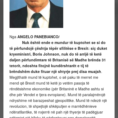
Nga
ANGELO PANEBIANCO/
Nuk është ende e mundur të kuptohet se si do
të përfundojë çështja tëpër sfilitëse e Brexit: siç duket
kryeministri, Boris Johnson, nuk do të arrijë të ketë
daljen përfundimtare të Britanisë së Madhe brënda 31
tetorit, ndoshta fitojnë kundërshtarët e tij të
brëndshëm duke fituar një shtyrje prej disa muajsh
.
Megjithatë mund të kuptohet, o së paku të merret me
mend që Brexit mund të ketë jo vetëm pasoja të
rëndësishme ekonomike (për Britaninë e Madhe ashtu si
dhe për Vendet e tjera evropiane). Mund të paralajmërojë
ndryshime në barazpeshat gjeopolitike. Mund të ndezë një
revolucion, të shpejtojë shkëputjen e marrëdhënieve
ndëratllantike, të nxjerrë në pah një thyerje të padëgjuar
ndërmjet një blloku të përfaqësuar nga demokracitë