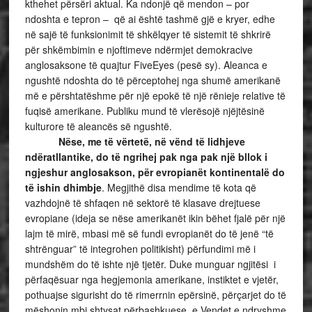
kthehet përsëri aktual. Ka ndonjë që mendon – por
ndoshta e tepron – që ai është tashmë gjë e kryer, edhe
në sajë të funksionimit të shkëlqyer të sistemit të shkrirë
për shkëmbimin e njoftimeve ndërmjet demokracive
anglosaksone të quajtur FiveEyes (pesë sy). Aleanca e
ngushtë ndoshta do të përceptohej nga shumë amerikanë
më e përshtatëshme për një epokë të një rënieje relative të
fuqisë amerikane. Publiku mund të vlerësojë njëjtësinë
kulturore të aleancës së ngushtë.
Nëse, me të vërtetë, në vënd të lidhjeve
ndëratllantike, do të ngrihej pak nga pak një bllok i
ngjeshur anglosakson, për evropianët kontinentalë do
të ishin dhimbje
. Megjithë disa mendime të kota që
vazhdojnë të shfaqen në sektorë të klasave drejtuese
evropiane (ideja se nëse amerikanët ikin bëhet fjalë për një
lajm të mirë, mbasi më së fundi evropianët do të jenë “të
shtrënguar” të integrohen politikisht) përfundimi më i
mundshëm do të ishte një tjetër. Duke munguar ngjitësi i
përfaqësuar nga hegjemonia amerikane, instiktet e vjetër,
pothuajse sigurisht do të rimerrnin epërsinë, përçarjet do të
mëshonin mbi shtysat përbashkuese, e Vendet e ndryshme