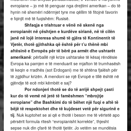
evropiane – jo më të penguar nga drejtimi amerikan – do të
hynin në shemëri ndërmjet tyre me qëllim të fitojnë favorin
e fqinjit më të fuqishëm: Rusisë.
Shfaqja e trishtuar e vënë në skenë nga
evropianët në çështjen e kurdëve sirianë, në të cilën
janë në lojë interesa shumë të gjëra të Kontinentit të
Vjetër, thotë gjithshka që është për t’u thënë mbi
aftësinë e Evropës për të bërë pa armët dhe ushtarët
amerikanë
: përballë një krize ushtarake të kësaj rëndësie
Evropa ka pamjen e të menduarit se mjafton të trumhasësh
të keqin e rradhës (sot Erdogani) me të shtëna fjalësh për
të zgjidhur krizën. A mendoni se një Evropë e tillë është në
gjëndje të ecë mbi këmbët e saj?
Por ndonjeri thotë se do të arrijë shpejt çasti
kur do të vemë në jetë të famëshmen “mbrojtje
evropiane” dhe Bashkimi do të bëhet një fuqi e aftë të
bëjë të respektohet dhe të kujdeset vetë për sigurinë e
tij
. Nuk kuptohet se ai që e thotë i beson me të vërtetë apo
përsërit formula ritesh “evropianisht korrekte”, thjesht
sepse nuk din çfarë të thotë tjetër. Jo vetëm se mundësia