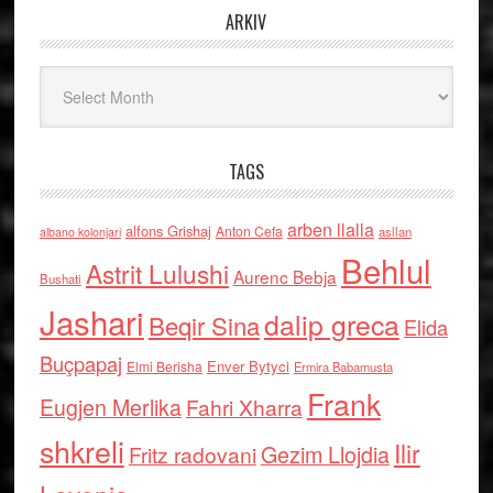
ARKIV
Arkiv
TAGS
arben llalla
alfons Grishaj
Anton Cefa
asllan
albano kolonjari
Behlul
Astrit Lulushi
Aurenc Bebja
Bushati
Jashari
dalip greca
Beqir Sina
Elida
Buçpapaj
Enver Bytyci
Elmi Berisha
Ermira Babamusta
Frank
Eugjen Merlika
Fahri Xharra
shkreli
Ilir
Gezim Llojdia
Fritz radovani