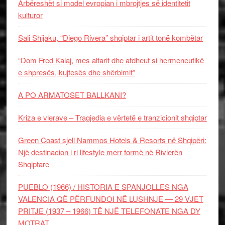
Arbëreshët si model evropian i mbrojtjes së identitetit
kulturor
Sali Shijaku, “Diego Rivera” shqiptar i artit tonë kombëtar
“Dom Fred Kalaj, mes altarit dhe atdheut si hermeneutikë
e shpresës, kujtesës dhe shërbimit”
A PO ARMATOSET BALLKANI?
Kriza e vlerave – Tragjedia e vërtetë e tranzicionit shqiptar
Green Coast sjell Nammos Hotels & Resorts në Shqipëri:
Një destinacion i ri lifestyle merr formë në Rivierën
Shqiptare
PUEBLO (1966) / HISTORIA E SPANJOLLES NGA
VALENCIA QË PËRFUNDOI NË LUSHNJE — 29 VJET
PRITJE (1937 – 1966) TË NJË TELEFONATE NGA DY
MOTRAT