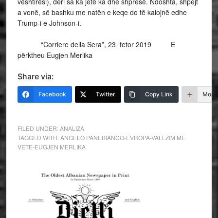
vështirësi), deri sa ka jetë ka dhe shpresë. Ndoshta, shpejt
a vonë, së bashku me natën e keqe do të kalojnë edhe
Trump-i e Johnson-i.
“Corriere della Sera”, 23 tetor 2019 E
përktheu Eugjen Merlika
Share via:
Facebook
Twitter
Copy Link
More
FILED UNDER:
ANALIZA
TAGGED WITH:
ANGELO PANEBIANCO-EVROPA-VALLZIM ME
VETE-EUGJEN MERLIKA