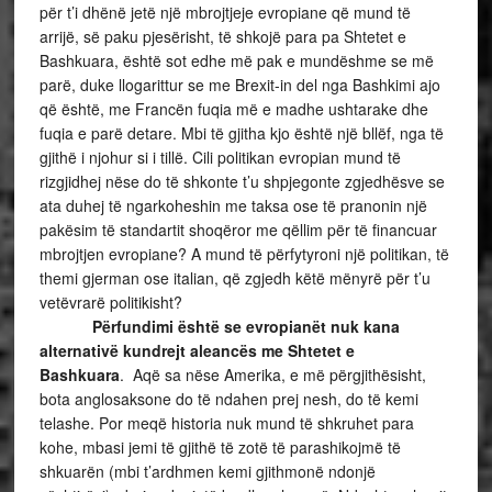
për t’i dhënë jetë një mbrojtjeje evropiane që mund të
arrijë, së paku pjesërisht, të shkojë para pa Shtetet e
Bashkuara, është sot edhe më pak e mundëshme se më
parë, duke llogarittur se me Brexit-in del nga Bashkimi ajo
që është, me Francën fuqia më e madhe ushtarake dhe
fuqia e parë detare. Mbi të gjitha kjo është një bllëf, nga të
gjithë i njohur si i tillë. Cili politikan evropian mund të
rizgjidhej nëse do të shkonte t’u shpjegonte zgjedhësve se
ata duhej të ngarkoheshin me taksa ose të pranonin një
pakësim të standartit shoqëror me qëllim për të financuar
mbrojtjen evropiane? A mund të përfytyroni një politikan, të
themi gjerman ose italian, që zgjedh këtë mënyrë për t’u
vetëvrarë politikisht?
Përfundimi është se evropianët nuk kana
alternativë kundrejt aleancës me Shtetet e
Bashkuara
. Aqë sa nëse Amerika, e më përgjithësisht,
bota anglosaksone do të ndahen prej nesh, do të kemi
telashe. Por meqë historia nuk mund të shkruhet para
kohe, mbasi jemi të gjithë të zotë të parashikojmë të
shkuarën (mbi t’ardhmen kemi gjithmonë ndonjë