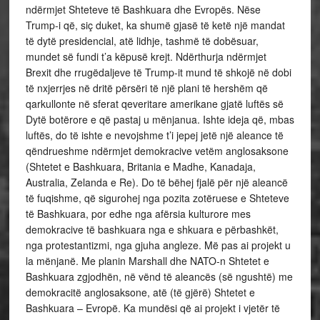
ndërmjet Shteteve të Bashkuara dhe Evropës. Nëse
Trump-i që, siç duket, ka shumë gjasë të ketë një mandat
të dytë presidencial, atë lidhje, tashmë të dobësuar,
mundet së fundi t’a këpusë krejt. Ndërthurja ndërmjet
Brexit dhe rrugëdaljeve të Trump-it mund të shkojë në dobi
të nxjerrjes në dritë përsëri të një plani të hershëm që
qarkullonte në sferat qeveritare amerikane gjatë luftës së
Dytë botërore e që pastaj u mënjanua. Ishte ideja që, mbas
luftës, do të ishte e nevojshme t’i jepej jetë një aleance të
qëndrueshme ndërmjet demokracive vetëm anglosaksone
(Shtetet e Bashkuara, Britania e Madhe, Kanadaja,
Australia, Zelanda e Re). Do të bëhej fjalë për një aleancë
të fuqishme, që sigurohej nga pozita zotëruese e Shteteve
të Bashkuara, por edhe nga afërsia kulturore mes
demokracive të bashkuara nga e shkuara e përbashkët,
nga protestantizmi, nga gjuha angleze. Më pas ai projekt u
la mënjanë. Me planin Marshall dhe NATO-n Shtetet e
Bashkuara zgjodhën, në vënd të aleancës (së ngushtë) me
demokracitë anglosaksone, atë (të gjërë) Shtetet e
Bashkuara – Evropë. Ka mundësi që ai projekt i vjetër të