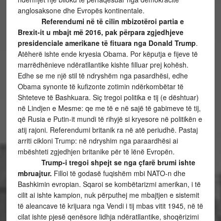
anglosaksone dhe Evropës kontinentale.
Referendumi në të cilin mbizotëroi partia e
Brexit-it u mbajt më 2016, pak përpara zgjedhjeve
presidenciale amerikane të fituara nga Donald Trump
.
Atëherë ishte ende kryesia Obama. Por këputja e fijeve të
marrëdhënieve ndëratllantike kishte filluar prej kohësh.
Edhe se me një stil të ndryshëm nga pasardhësi, edhe
Obama synonte të kufizonte zotimin ndërkombëtar të
Shteteve të Bashkuara. Siç tregoi politika e tij (e dështuar)
në Lindjen e Mesme: qe me të e në sajë të gabimeve të tij,
që Rusia e Putin-it mundi të rihyjë si kryesore në politikën e
atij rajoni. Referendumi britanik ra në atë periudhë. Pastaj
arriti cikloni Trump: në ndryshim nga paraardhësi ai
mbështeti zgjedhjen britanike për të lënë Evropën.
Trump-i tregoi shpejt se nga çfarë brumi ishte
mbruajtur.
Filloi të godasë fuqishëm mbi NATO-n dhe
Bashkimin evropian. Sqaroi se kombëtarizmi amerikan, i të
cilit ai ishte kampion, nuk përputhej me mbajtjen e sistemit
të aleancave të krijuara nga Vendi i tij mbas vitit 1945, në të
cilat ishte pjesë qenësore lidhja ndëratllantike, shoqërizimi