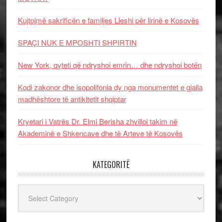
Kujtojmë sakrificën e familjes Lleshi për lirinë e Kosovës
SPAÇI NUK E MPOSHTI SHPIRTIN
New York, qyteti që ndryshoi emrin… dhe ndryshoi botën
Kodi zakonor dhe isopolifonia dy nga monumentet e gjalla
madhështore të antikitetit shqiptar
Kryetari i Vatrës Dr. Elmi Berisha zhvilloi takim në
Akademinë e Shkencave dhe të Arteve të Kosovës
KATEGORITË
Kategoritë