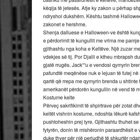
këqija të jetesës. Atje ky zakon u përhap shp
ndryshoi dukshëm. Kështu tashmë Hallowee
zakonet e hershme.
Shenja dalluese e Halloween-ve është kungu
e përdorimit të kungullit me vrima me pamje 
gjithashtu nga koha e Keltëve. Një zuzar m
vdekjes së tij. Por Djalli e ktheu mbrapsh d
gjatë rrugës. Jack””u e vendosi qymyrin bren
pafundtë meqënëse nuk e lejuan të futej në a
qartë që rrepa me qymyrin brenda u shtinte f
amerikanët përdorën kungullin në vend të r
Kostume kelte
Përveç sakrifikimit të shpirtrave për zotat
keltët vishnin kostume, ndoshta lëkurë kafsh
pushtoheshin prej tyre. Gjithashtu thuhet s
fytyrën, donin të mishëronin paraardhësit e 
duke thyer për një periudhë të shkurtër ndar