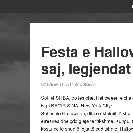
Festa e Hallow
saj, legjendat
OCTOBER 31, 2014
BY
DGRECA
Sot në SHBA, po festohet Halloween e cila dh
Nga BEQIR SINA, New York City/
Sot është Halloween, dita e rikthimit të shp
errësirës dhe çdo gjëje të frikshme. Kunguj 
kostume të shumëllojta të çuditshme. Hallowe