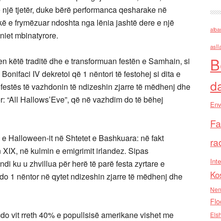
ë një tjetër, duke bërë performanca qesharake në
ë e frymëzuar ndoshta nga lënia jashtë dere e një
alba
niet mbinatyrore.
asll
B
ren këtë traditë dhe e transformuan festën e Samhain, si
Bonifaci IV dekretoi që 1 nëntori të festohej si dita e
d
ë festës të vazhdonin të ndizeshin zjarre të mëdhenj dhe
r: “All Hallows’Eve”, që në vazhdim do të bëhej
Env
Fa
 e Halloween-it në Shtetet e Bashkuara: në fakt
ra
n XIX, në kulmin e emigrimit irlandez. Sipas
Inte
i ku u zhvillua për herë të parë festa zyrtare e
Ko
 çdo 1 nëntor në qytet ndizeshin zjarre të mëdhenj dhe
Nen
Flo
o vit rreth 40% e popullsisë amerikane vishet me
Els