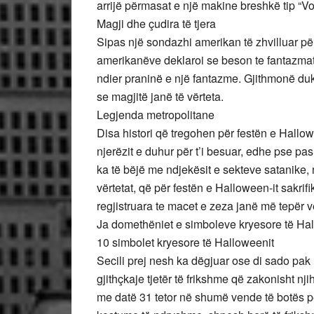
arrijë përmasat e një makine breshkë tip “V
Magji dhe çudira të tjera
Sipas një sondazhi amerikan të zhvilluar pë
amerikanëve deklaroi se beson te fantazmat; 
ndier praninë e një fantazme. Gjithmonë du
se magjitë janë të vërteta.
Legjenda metropolitane
Disa histori që tregohen për festën e Hallow
njerëzit e duhur për t’i besuar, edhe pse pa
ka të bëjë me ndjekësit e sekteve satanike,
vërtetat, që për festën e Halloween-it sakrif
regjistruara te macet e zeza janë më tepër 
Ja domethëniet e simboleve kryesore të Ha
10 simbolet kryesore të Halloweenit
Secili prej nesh ka dëgjuar ose di sado pak 
gjithçkaje tjetër të frikshme që zakonisht n
me datë 31 tetor në shumë vende të botës p