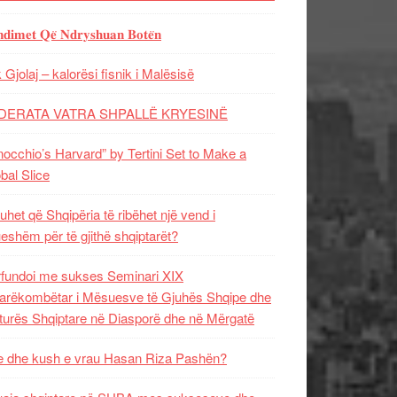
𝐝𝐢𝐦𝐞𝐭 𝐐𝐞̈ 𝐍𝐝𝐫𝐲𝐬𝐡𝐮𝐚𝐧 𝐁𝐨𝐭𝐞̈𝐧
 Gjolaj – kalorësi fisnik i Malësisë
DERATA VATRA SHPALLË KRYESINË
nocchio’s Harvard” by Tertini Set to Make a
bal Slice
uhet që Shqipëria të ribëhet një vend i
ueshëm për të gjithë shqiptarët?
fundoi me sukses Seminari XIX
rëkombëtar i Mësuesve të Gjuhës Shqipe dhe
turës Shqiptare në Diasporë dhe në Mërgatë
 dhe kush e vrau Hasan Riza Pashën?