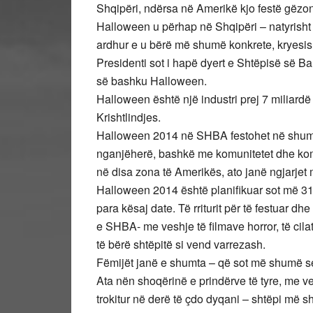
Shqipëri, ndërsa në Amerikë kjo festë gëzon
Halloween u përhap në Shqipëri – natyrisht 
ardhur e u bërë më shumë konkrete, kryesisht
Presidenti sot i hapë dyert e Shtëpisë së Ba
së bashku Halloween.
Halloween është një industri prej 7 miliardë
Krishtlindjes.
Halloween 2014 në SHBA festohet në shumë
nganjëherë, bashkë me komunitetet dhe komp
në disa zona të Amerikës, ato janë ngjarjet
Halloween 2014 është planifikuar sot më 31
para kësaj date. Të rriturit për të festuar d
e SHBA- me veshje të filmave horror, të cil
të bërë shtëpitë si vend varrezash.
Fëmijët janë e shumta – që sot më shumë se
Ata nën shoqërinë e prindërve të tyre, me v
trokitur në derë të çdo dyqani – shtëpi më 