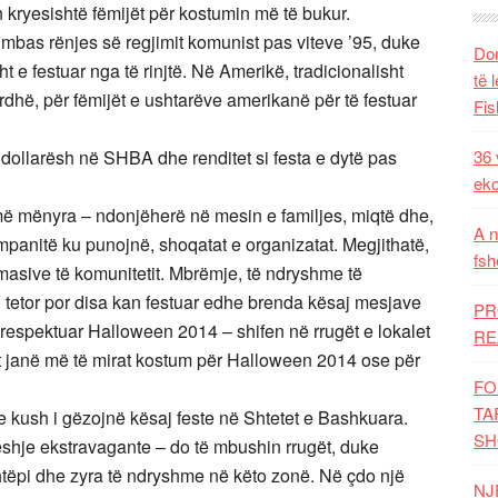
 kryesishtë fëmijët për kostumin më të bukur.
mbas rënjes së regjimit komunist pas viteve ’95, duke
Dom
 e festuar nga të rinjtë. Në Amerikë, tradicionalisht
të 
rdhë, për fëmijët e ushtarëve amerikanë për të festuar
Fis
 dollarësh në SHBA dhe renditet si festa e dytë pas
36 
eko
 mënyra – ndonjëherë në mesin e familjes, miqtë dhe,
A n
anitë ku punojnë, shoqatat e organizatat. Megjithatë,
fsh
 masive të komunitetit. Mbrëmje, të ndryshme të
 tetor por disa kan festuar edhe brenda kësaj mesjave
PR
he respektuar Halloween 2014 – shifen në rrugët e lokalet
RE
at janë më të mirat kostum për Halloween 2014 ose për
FO
TA
 kush i gëzojnë kësaj feste në Shtetet e Bashkuara.
SH
eshje ekstravagante – do të mbushin rrugët, duke
shtëpi dhe zyra të ndryshme në këto zonë. Në çdo një
NJ