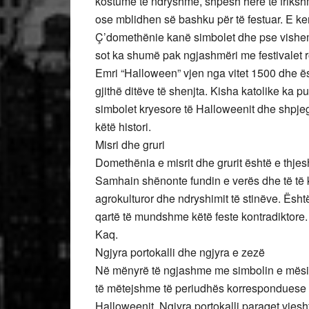
kostume të ndryshme, shpesh herë të frikshme
ose mblidhen së bashku për të festuar. E ken
Ç’domethënie kanë simbolet dhe pse vishe
sot ka shumë pak ngjashmëri me festivalet ro
Emri “Halloween” vjen nga vitet 1500 dhe ësh
gjithë ditëve të shenjta. Kisha katolike ka 
simbolet kryesore të Halloweenit dhe shpjego
këtë histori.
Misri dhe gruri
Domethënia e misrit dhe grurit është e thjes
Samhain shënonte fundin e verës dhe të të k
agrokulturor dhe ndryshimit të stinëve. Ës
qartë të mundshme këtë feste kontradiktore. 
Kaq.
Ngjyra portokalli dhe ngjyra e zezë
Në mënyrë të ngjashme me simbolin e mësipë
të mëtejshme të periudhës korresponduese t
Halloweenit. Ngjyra portokalli paraqet vjesh