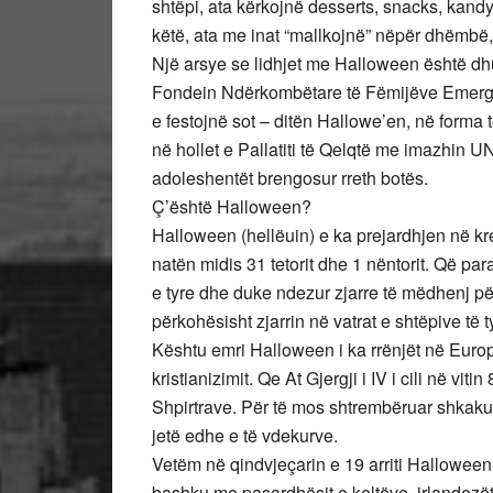
shtëpi, ata kërkojnë desserts, snacks, kandy
këtë, ata me inat “mallkojnë” nëpër dhëmbë,
Një arsye se lidhjet me Halloween është d
Fondein Ndërkombëtare të Fëmijëve Emerg
e festojnë sot – ditën Hallowe’en, në forma t
në hollet e Pallatiti të Qelqtë me imazhin 
adoleshentët brengosur rreth botës.
Ç’është Halloween?
Halloween (hellëuin) e ka prejardhjen në krem
natën midis 31 tetorit dhe 1 nëntorit. Që pa
e tyre dhe duke ndezur zjarre të mëdhenj për
përkohësisht zjarrin në vatrat e shtëpive të
Kështu emri Halloween i ka rrënjët në Europ
kristianizimit. Qe At Gjergji i IV i cili në vit
Shpirtrave. Për të mos shtrembëruar shkakun
jetë edhe e të vdekurve.
Vetëm në qindvjeçarin e 19 arriti Halloween
bashku me pasardhësit e keltëve, irlandezët 