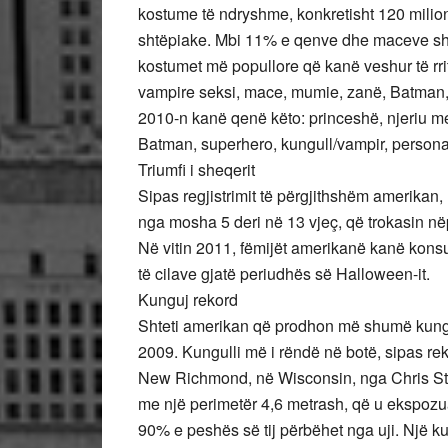
kostume të ndryshme, konkretisht 120 milionë
shtëpiake. Mbi 11% e qenve dhe maceve shtë
kostumet më popullore që kanë veshur të rritur
vampire seksi, mace, mumie, zanë, Batman,
2010-n kanë qenë këto: princeshë, njeriu me
Batman, superhero, kungull/vampir, personazh
Triumfi i sheqerit
Sipas regjistrimit të përgjithshëm amerikan,
nga mosha 5 deri në 13 vjeç, që trokasin në
Në vitin 2011, fëmijët amerikanë kanë kon
të cilave gjatë periudhës së Halloween-it.
Kunguj rekord
Shteti amerikan që prodhon më shumë kunguj 
2009. Kungulli më i rëndë në botë, sipas re
New Richmond, në Wisconsin, nga Chris Steve
me një perimetër 4,6 metrash, që u ekspozua
90% e peshës së tij përbëhet nga uji. Një ku