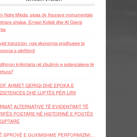
 Ndre Mjeda, sipas dy figurave monumentale
letrave shqipe, Ernest Koliqit dhe At Gjergj
hta
vjet tranzicion, nga ekonomia prodhuese te
nomia e përfitimit
dihmon krijimtaria në zbulimin e potencialeve të
ehura?
OF. AHMET QERIQI DHE EPOKA E
ZISTENCЁS DHE LUFTЁS PЁR LIRI!
RMAT ALTERNATIVE TË EVIDENTIMIT TË
RIFËS POSTARE NË HISTORINË E POSTËS
QIPTARE
Ë SPROVË E GUXIMSHME PERFORMIZMI…