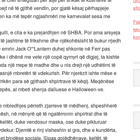
Gr
ejt në të gjithë vendin, por gjatë kësaj përhapjeje
sfi
n ka më tepër ngjashmëri me karnevalet sesa me
Fja
lek
lli, e cila e ka prejardhjen në SHBA. Por ama arsyeja
kom
të jashtme të frikshme dhe njëkohësisht të bukur rrjedh
e emrin Jack O””Lantern duhej shkonte në Ferr pas
uke i dhënë me vete një copë qymyri që digjej, ta kishte
da një rrepe të madhe dhe u nis drejt një udhëtimi të
Kat
snjë mbretëri të vdekurish. Për njerëzit ishte mëse e
rikën para së gjithash shpirtrave të këqij. Meqënëse
repës, ai mbeti shenja dalluese e Halloween-ve.
 dhe mbledhjes përreth zjarreve të mëdhenj, shpeshherë
ësh, në mënyrë që të ngatërronin shpirtrat dhe të
Ark
e keltët, duke vendosur maska, ose duke pikturuar
vdekur. Djemtë e rinj visheshin si gra, dhe e kundërta,
jet bindëse sociale. Sipas gojëdhënave, keltët, të