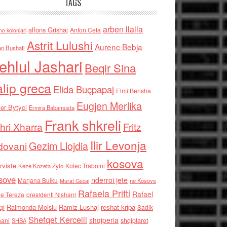
TAGS
arben llalla
alfons Grishaj
Anton Cefa
no kolonjari
Astrit Lulushi
Aurenc Bebja
an Bushati
ehlul Jashari
Beqir Sina
alip greca
Elida Buçpapaj
Elmi Berisha
Eugjen Merlika
er Bytyci
Ermira Babamusta
Frank shkreli
hri Xharra
Fritz
Ilir Levonja
Gezim Llojdia
dovani
kosova
rviste
Kolec Traboini
Keze Kozeta Zylo
sove
nderroi jete
Marjana Bulku
ne Kosove
Murat Gecaj
Rafaela Prifti
Rafael
e Tereza
presidenti Nishani
qi
Raimonda Moisiu
Ramiz Lushaj
reshat kripa
Sadik
Shefqet Kercelli
shqiperia
hani
shqiptaret
SHBA