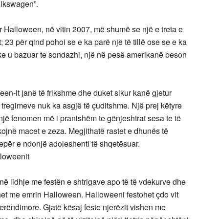
olkswagen”.
r Halloween, në vitin 2007, më shumë se një e treta e
23 për qind pohoi se e ka parë një të tillë ose se e ka
ke u bazuar te sondazhi, një në pesë amerikanë beson
een-it janë të frikshme dhe duket sikur kanë gjetur
s tregimeve nuk ka asgjë të çuditshme. Një prej këtyre
 një fenomen më i pranishëm te gënjeshtrat sesa te të
ikojnë macet e zeza. Megjithatë rastet e dhunës të
vepër e ndonjë adoleshenti të shqetësuar.
lloweenit
në lidhje me festën e shtrigave apo të të vdekurve dhe
jihet me emrin Halloween. Halloweeni festohet çdo vit
erëndimore. Gjatë kësaj feste njerëzit vishen me