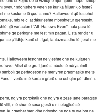
, dhe shkojnë që të vizitojnë njëri-tjetrin nëpër shtëpi,
i pyetur ndonjëherë veten se kur ka filluar kjo festë?
mi me kostume të çuditshme? Halloweeni që festohet
make, mbi të cilat dikur është mbështetur gjerësisht.
të një variacion i “All- Hallows-Even”, nata para të
pushime që përkojnë me festimin pagan. Lista rendit 10
n se ç’lidhje kanë shtrigat, fantazmat dhe të tjerat me
htë. Halloweeni festohet në vjeshtë dhe në kulturën
orrave. Misri dhe gruri janë simbole të ndryshimit
htë simboli që përfaqëson në mënyrën pragmatike më të
Fundi i verës = të korra = grurë dhe ushqim për dimrin.
rm, ngjyra portokalli dhe ngjyra e zezë janë paraqitje
ë vitit, më shumë sesa pjesë e mitologjisë së
tën, kur gjethet bien dhe ndryshojnë nga të gjelbra në