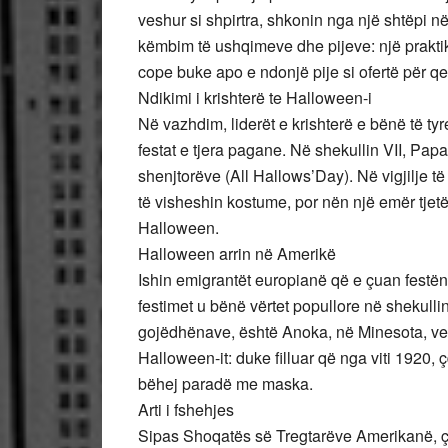
veshur si shpirtra, shkonin nga një shtëpi n
këmbim të ushqimeve dhe pijeve: një praktik
cope buke apo e ndonjë pije si ofertë për qe
Ndikimi i krishterë te Halloween-i
Në vazhdim, liderët e krishterë e bënë të ty
festat e tjera pagane. Në shekullin VII, Papa 
shenjtorëve (All Hallows’Day). Në vigjilje t
të visheshin kostume, por nën një emër tjetë
Halloween.
Halloween arrin në Amerikë
Ishin emigrantët europianë që e çuan festën
festimet u bënë vërtet popullore në shekulli
gojëdhënave, është Anoka, në Minesota, vend
Halloween-it: duke filluar që nga viti 1920,
bëhej paradë me maska.
Arti i fshehjes
Sipas Shoqatës së Tregtarëve Amerikanë, çd