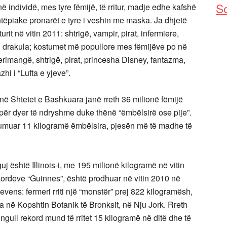
So
 individë, mes tyre fëmijë, të rritur, madje edhe kafshë
piake pronarët e tyre i veshin me maska. Ja dhjetë
it në vitin 2011: shtrigë, vampir, pirat, infermiere,
 drakula; kostumet më popullore mes fëmijëve po në
rimangë, shtrigë, pirat, princesha Disney, fantazma,
i i “Lufta e yjeve”.
 në Shtetet e Bashkuara janë rreth 36 milionë fëmijë
për dyer të ndryshme duke thënë “ëmbëlsirë ose pije”.
sumuar 11 kilogramë ëmbëlsira, pjesën më të madhe të
është Illinois-i, me 195 milionë kilogramë në vitin
kordeve “Guinnes”, është prodhuar në vitin 2010 në
ns: fermeri rriti një “monstër” prej 822 kilogramësh,
 në Kopshtin Botanik të Bronksit, në Nju Jork. Rreth
ngull rekord mund të rritet 15 kilogramë në ditë dhe të