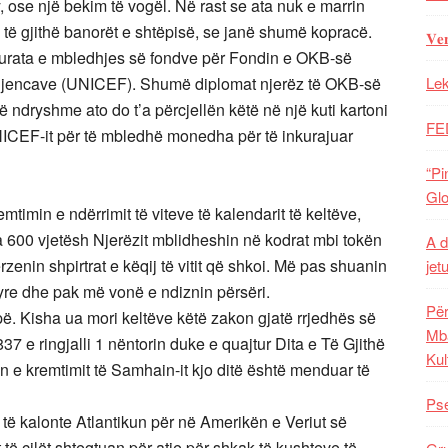
, ose një bekim të vogël. Në rast se ata nuk e marrin
 të gjithë banorët e shtëpisë, se janë shumë kopracë.
𝐕𝐞
hurata e mbledhjes së fondve për Fondin e OKB-së
jencave (UNICEF). Shumë diplomat njerëz të OKB-së
Lek
ë ndryshme ato do t’a përcjellën këtë në një kuti kartoni
FE
UNICEF-it për të mbledhë monedha për të inkurajuar
“Pi
Glo
timin e ndërrimit të viteve të kalendarit të keltëve,
ra 600 vjetësh Njerëzit mblidheshin në kodrat mbi tokën
A d
zenin shpirtrat e këqij të vitit që shkoi. Më pas shuanin
jet
 tyre dhe pak më vonë e ndiznin përsëri.
Për
ë. Kisha ua mori keltëve këtë zakon gjatë rrjedhës së
Mba
in 837 e ringjalli 1 nëntorin duke e quajtur Dita e Të Gjithë
Kul
 e kremtimit të Samhain-it kjo ditë është menduar të
Pse
 të kalonte Atlantikun për në Amerikën e Veriut së
të cilët shtegtuan për atje për shkak të kushteve të