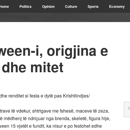
Home
Politics
Opinion
Culture
Sports
Economy
een-i, origjina e
 dhe mitet
e renditet si festa e dytë pas Krishtlindjes/
irtrave të vdekur, shtrigave me fshesë, maceve të zeza,
të mëdhenj të ndriçuar nga brenda, skeletë, figura hije,
en 15 vjetët e fundit, ka nisur e po festohet edhe