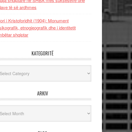
uaja shqiptare në SHBA mes sukseseve dhe
dave të së ardhmes
lori i Kristoforidhit (1904): Monument
sikografik, etnogjeografik dhe i identitetit
bëtar shqiptar
KATEGORITË
egoritë
ARKIV
iv