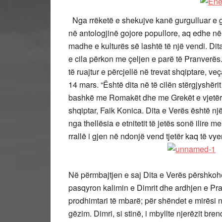
Nga rrëketë e shekujve kanë gurgulluar e g
në antologjinë gojore popullore, aq edhe në 
madhe e kulturës së lashtë të një vendi. Dita
e cila përkon me çeljen e parë të Pranverës.
të ruajtur e përcjellë në trevat shqiptare, ve
14 mars. “Është dita në të cilën stërgjyshërit
bashkë me Romakët dhe me Grekët e vjetër, 
shqiptar, Faik Konica. Dita e Verës është një 
nga thellësia e etnitetit të jetës sonë ilire 
rrallë i gjen në ndonjë vend tjetër kaq të vyer
Në përmbajtjen e saj Dita e Verës përshkohet 
pasqyron kalimin e Dimrit dhe ardhjen e Pran
prodhimtari të mbarë; për shëndet e mirësi në
gëzim. Dimri, si stinë, i mbyllte njerëzit br