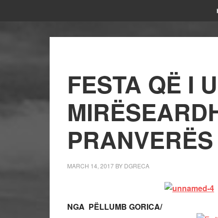
FESTA QË I 
MIRËSEARD
PRANVERËS
MARCH 14, 2017
BY
DGRECA
NGA PËLLUMB GORICA/