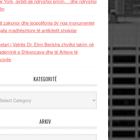
 York, qyteti që ndryshoi emrin… dhe ndryshoi
ën
i zakonor dhe isopolifonia dy nga monumentet
jalla madhështore të antikitetit shqiptar
etari i Vatrës Dr. Elmi Berisha zhvilloi takim në
deminë e Shkencave dhe të Arteve të
sovës
KATEGORITË
egoritë
ARKIV
iv