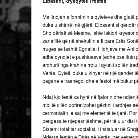
Elbasani, kryeqyteti i festës
Me lindjen e formimin e qyteteve dhe gjatë
duke u shtrirë më gjërë. Elbasani si qëndër 
Shqipërisë së Mesme, ishte faktori kryesor që
zanafillë që në shekullin e II para Erës So
rrugës së lashtë Egnatia; i lidhjeve me Antip
edhe dyndjet e pushtuesve (edhe pse linin p
ardhurit nga krahina rrotull qytetit sollën tr
Verës. Qyteti, duke u kthyer në një qendër të
pagane e trashëgoi dhe e festoi më bukur për
Ndaj kjo festë ka hyrë në fjalorin dhe ndjenjë
mbi të cilën portretizohet gëzimi i ardhjes s
cermonialin e saj me elementë të tjerë. Por
pengesa të njëpasnjëshme, për të ulur disi t
Sistemi totalitar socialist, i instaluar në Shq
Ndërsa festën e Ditës së Verës, për vetpërmba