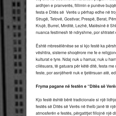
ardhjen e pranverës, fillimin e punëve bujqë
festa e Ditës së Verës u përhap edhe në troj
Strugë, Tetovë, Gostivar, Prespë, Berat, Pë
Krujë, Burrel, Mirditë, Lezhë, Malësinë ë S
nuanca festimesh të ndryshme, por shtratet e
Është mbresëlënëse se si kjo festë ka përsh
vështira, sisteme shoqërore me fe e religjon
kulturat e tyre. Ndaj nuk u harrua; nuk u har
cilësuara, të gatuara për këtë ditë, festa me 
feste, por asnjëherë nuk e tjetërsuan atë, 
Fryma pagane në festën e “Ditës së Verë
Kjo festë është bërë tradicionale si një lidhj
festës së Ditës së Verës në thelb janë të nj
atmosferën e festës, përgatitjet fillojnë një