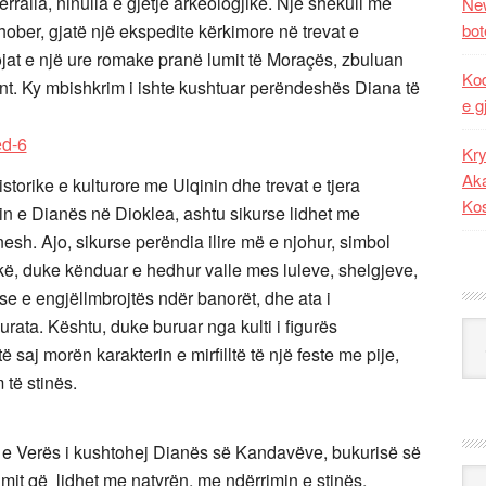
rralla, ninulla e gjetje arkeologjike. Një shekull më
New
ober, gjatë një ekspedite kërkimore në trevat e
bot
nojat e një ure romake pranë lumit të Moraçës, zbuluan
Kod
nt. Ky mbishkrim i ishte kushtuar perëndeshës Diana të
e g
Kry
Aka
storike e kulturore me Ulqinin dhe trevat e tjera
Ko
lin e Dianës në Dioklea, ashtu sikurse lidhet me
sh. Ajo, sikurse perëndia ilire më e njohur, simbol
kë, duke kënduar e hedhur valle mes luleve, shelgjeve,
se e engjëllmbrojtës ndër banorët, dhe ata i
urata. Kështu, duke buruar nga kulti i figurës
Kat
ë saj morën karakterin e mirfilltë të një feste me pije,
 të stinës.
 e Verës i kushtohej Dianës së Kandavëve, bukurisë së
Ark
mit që lidhet me natyrën, me ndërrimin e stinës,