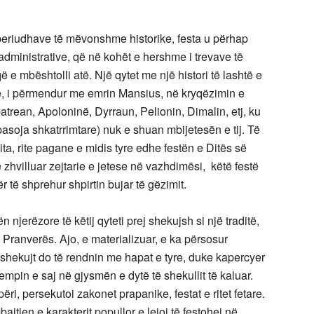
 periudhave të mëvonshme historike, festa u përhap
administrative, që në kohët e hershme i trevave të
 e mbështolli atë. Një qytet me një histori të lashtë e
në, i përmendur me emrin Mansius, në kryqëzimin e
atrean, Apoloninë, Dyrraun, Pelionin, Dimalin, etj, ku
asoja shkatrrimtare) nuk e shuan mbijetesën e tij. Të
adita, rite pagane e midis tyre edhe festën e Ditës së
 zhvilluar zejtarie e jetese në vazhdimësi, këtë festë
 të shprehur shpirtin bujar të gëzimit.
n njerëzore të këtij qyteti prej shekujsh si një traditë,
ë Pranverës. Ajo, e materializuar, e ka përsosur
 shekujt do të rendnin me hapat e tyre, duke kapercyer
empin e saj në gjysmën e dytë të shekullit të kaluar.
ipëri, persekutoi zakonet prapanike, festat e ritet fetare.
jtjen e karakterit popullor e lejoi të festohej në