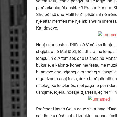
vetëm këtu), është pasqyruar në legjenda, pë
parë arkeologët austriakë Prashniker dhe Sh
Shqipërisë dhe Malit të Zi, pikërisht në rrë
një altar mermeri me një mbishkrim interesa
Kandavëve.
Ndaj edhe festa e Ditës së Verës ka lidhje hi
shqiptare në Mal të Zi, të lidhura me tempul
tempullin e Artemisës dhe Dianës në Martane
bukurie, e kalonte kohën me festa, me muzi
burimeve dhe ndjehej e pranohej si fatsjellë
organizonin asaj festa, duke bërë për atë dh
mitologjike të Dianës, ritet pagane për nder t
ushqime, lojëra, ndezje zjarresh, etj në fillim
Profesor Hasan Ceka do të shkruante: “Dita
saj dhe ku dëshmohet karakteri pagan i festi