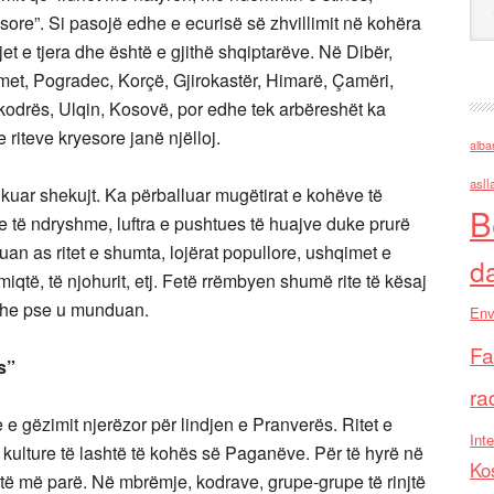
sore”. Si pasojë edhe e ecurisë së zhvillimit në kohëra
et e tjera dhe është e gjithë shqiptarëve. Në Dibër,
rmet, Pogradec, Korçë, Gjirokastër, Himarë, Çamëri,
hkodrës, Ulqin, Kosovë, por edhe tek arbëreshët ka
 riteve kryesore janë njëlloj.
alba
asll
kuar shekujt. Ka përballuar mugëtirat e kohëve të
B
e të ndryshme, luftra e pushtues të huajve duke prurë
ruan as ritet e shumta, lojërat popullore, ushqimet e
d
miqtë, të njohurit, etj. Fetë rrëmbyen shumë rite të kësaj
edhe pse u munduan.
Env
Fa
s”
ra
e e gëzimit njerëzor për lindjen e Pranverës. Ritet e
Inte
ë kulture të lashtë të kohës së Paganëve. Për të hyrë në
Ko
 ditë më parë. Në mbrëmje, kodrave, grupe-grupe të rinjtë