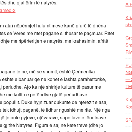
jetës dhe gjallërim të natyrës.
A 
Kri
shq
tëm ata) nëpërmjet hulumtimeve kanë prurë të dhëna
tës së Verës me ritet pagane si thesar të paçmuar. Ritet
Gre
hje me ripërtëritjen e natyrës, me krahasimin, afritë
Shq
Riv
PU
e pagane te ne, më së shumti, është Çermenika
NG
la është e banuar që në kohët e lashta parahistorike,
— 
TE
 periudhe. Ajo ka një shtrirje kulture të pasur me
 dhe me kultin e perëndive gjatë periudhave
Kuj
 popullit. Duke hyjnizuar dukuritë që njerëzit e asaj
Ko
e tek idhujt paganë, të lidhur ngushtë me rite. Një nga
 që jetonte pyjeve, ujëvarave, shpellave e lëndinave.
SP
e gjithë Natyrës. Figura e saj në këtë trevë (dhe jo