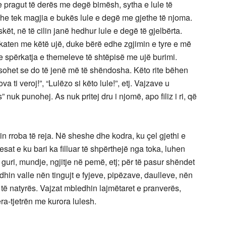
 e pragut të derës me degë bimësh, sytha e lule të
dhe tek magjia e bukës lule e degë me gjethe të njoma.
kët, në të cilin janë hedhur lule e degë të gjelbërta.
ërkaten me këtë ujë, duke bërë edhe zgjimin e tyre e më
te spërkatja e themeleve të shtëpisë me ujë burimi.
sohet se do të jenë më të shëndosha. Këto rite bëhen
 ti veroj!”, “Lulëzo si këto lule!”, etj. Vajzave u
nuk punohej. As nuk pritej dru i njomë, apo filiz i ri, që
shin rroba të reja. Në sheshe dhe kodra, ku çel gjethi e
lesat e ku bari ka filluar të shpërthejë nga toka, luhen
 guri, mundje, ngjitje në pemë, etj; për të pasur shëndet
idhin valle nën tingujt e fyjeve, pipëzave, daulleve, nën
se të natyrës. Vajzat mbledhin lajmëtaret e pranverës,
ra-tjetrën me kurora lulesh.