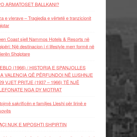
PO ARMATOSET BALLKANI?
za e vlerave – Tragjedia e vërtetë e tranzicionit
iptar
en Coast sjell Nammos Hotels & Resorts në
ipëri: Një destinacion i ri lifestyle merr formë në
ierën Shqiptare
EBLO (1966) / HISTORIA E SPANJOLLES
A VALENCIA QË PËRFUNDOI NË LUSHNJE
29 VJET PRITJE (1937 – 1966) TË NJË
LEFONATE NGA DY MOTRAT
tojmë sakrificën e familjes Lleshi për lirinë e
sovës
AÇI NUK E MPOSHTI SHPIRTIN