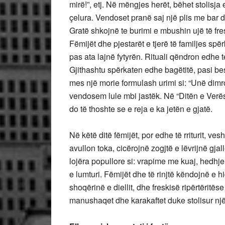
mirë!”, etj. Në mëngjes herët, bëhet stolisja
çelura. Vendoset pranë saj një plis me bar 
Gratë shkojnë te burimi e mbushin ujë të fres
Fëmijët dhe pjestarët e tjerë të familjes sp
pas ata lajnë fytyrën. Rituali qëndron edhe 
Gjithashtu spërkaten edhe bagëtitë, pasi be
mes një morie formulash urimi si: “Unë dimrova
vendosem lule mbi jastëk. Në “Ditën e Verës” 
do të thoshte se e reja e ka jetën e gjatë.
Në këtë ditë fëmijët, por edhe të rriturit, ve
avullon toka, cicërojnë zogjtë e lëvrijnë gjal
lojëra popullore si: vrapime me kuaj, hedhje
e lumturi. Fëmijët dhe të rinjtë këndojnë e h
shoqërinë e diellit, dhe freskisë ripërtëritë
manushaqet dhe karakaftet duke stolisur një