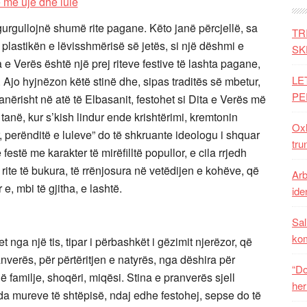
urgullojnë shumë rite pagane. Këto janë përcjellë, sa
TR
plastikën e lëvisshmërisë së jetës, si një dëshmi e
SK
 e Verës është një prej riteve festive të lashta pagane,
LE
 Ajo hyjnëzon këtë stinë dhe, sipas traditës së mbetur,
PE
çanërisht në atë të Elbasanit, festohet si Dita e Verës më
 tanë, kur s’kish lindur ende krishtërimi, kremtonin
Oxh
perënditë e luleve” do të shkruante ideologu i shquar
tru
festë me karakter të mirëfilltë popullor, e cila rrjedh
me rite të bukura, të rrënjosura në vetëdijen e kohëve, që
Arb
 e, mbi të gjitha, e lashtë.
iden
Sal
ko
nga një tis, tipar i përbashkët i gëzimit njerëzor, që
verës, për përtëritjen e natyrës, nga dëshira për
“Do
 familje, shoqëri, miqësi. Stina e pranverës sjell
her
enda mureve të shtëpisë, ndaj edhe festohej, sepse do të