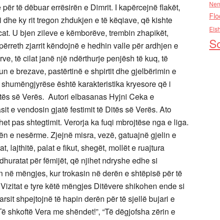
Nen
ër të dëbuar errësirën e Dimrit. I kapërcejnë flakët,
Flo
dhe ky rit tregon zhdukjen e të këqiave, që kishte
Els
rcat. U bjen zileve e këmborëve, trembin zhapikët,
So
 përreth zjarrit këndojnë e hedhin valle për ardhjen e
ve, të cilat janë një ndërthurje penjësh të kuq, të
n e brezave, pastërtinë e shpirtit dhe gjelbërimin e
 shumëngjyrëse është karakteristika kryesore që i
itës së Verës. Autori elbasanas Hyjni Ceka e
it e vendosin gjatë festimit të Ditës së Verës. Ato
het pas shtegtimit. Verorja ka fuqi mbrojtëse nga e liga.
ën e nesërme. Zjejnë misra, vezë, gatuajnë gjelin e
at, lajthitë, palat e fikut, shegët, mollët e ruajtura
 dhuratat për fëmijët, që njihet ndryshe edhe si
 në mëngjes, kur trokasin në derën e shtëpisë për të
Vizitat e tyre këtë mëngjes Ditëvere shikohen ende si
it shpejtojnë të hapin derën për të sjellë bujari e
Të shkoftë Vera me shëndet!”, “Të dëgjofsha zërin e