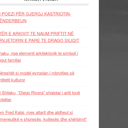
I POEZI PËR GJERGJ KASTRIOTIN-
ËNDERBEUN
TËR E ARKIVIT TE NAUM PRIFTIT NË
RVJETORIN E PARE TE DRAGO SILIQIT
aku, nga elementi arkitektonik te simboli i
ngut familjar
ëreshët si model evropian i mbrojtjes së
titetit kulturor
i Shijaku, “Diego Rivera” shqiptar i artit tonë
mbëtar
m Fred Kalaj, mes altarit dhe atdheut si
meneutikë e shpresës, kujtesës dhe shërbimit”