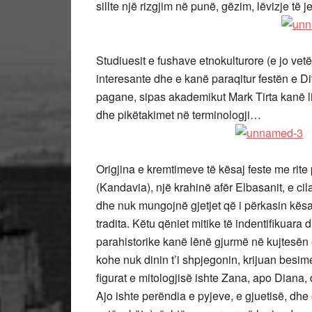
sillte një rizgjim në punë, gëzim, lëvizje të 
Studiuesit e fushave etnokulturore (e jo ve
interesante dhe e kanë paraqitur festën e Di
pagane, sipas akademikut Mark Tirta kanë lid
dhe pikëtakimet në terminologji…
Origjina e kremtimeve të kësaj feste me rit
(Kandavia), një krahinë afër Elbasanit, e ci
dhe nuk mungojnë gjetjet që i përkasin kësaj
tradita. Këtu qëniet mitike të indentifikuara
parahistorike kanë lënë gjurmë në kujtesën e
kohe nuk dinin t’i shpjegonin, krijuan besim
figurat e mitologjisë ishte Zana, apo Diana,
Ajo ishte perëndia e pyjeve, e gjuetisë, dhe 