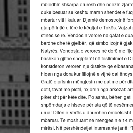
mbledhin shkarpa drurësh dhe ndezin zjarre p
duke besuar se kështu marrin shëndet e fuqi 
mbartur viti i kaluar. Djemtë demostrojnë fo
gjarpërinjtë e tërë të këqijat e Tokës. Vajzat
stinës së re. Vendosin verore në qafat e duar
bardhë dhe të gjelbër, që simbolizojnë gjaku
Natyrës. Vendosja e verores në dorë me fije
bashkon gjithë shqiptarët në festimimet e D
konsideron veroren një distiktiv që elbasanas
hiqen nga dora kur fillojnë e vijnë dallëndys
Gratë e prisnin mëngjesin me gatime për dit
detit, tavat me pistil, nxjerrin nga arkëzat: arr
pikërisht për këtë ditë. Po ashtu, bëhen gati
shpërndarja e hiseve për ata që të nesërmen
uruar Ditën e Verës u dhurohen ëmbëlsisht. 
mbarësi. Të moshuarit në mëngjesin e 14 mars
mirësi. Në përshëndetjet interesante janë: “