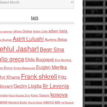
TAGS
arben llalla
alfons Grishaj
Anton Cefa
no kolonjari
Astrit Lulushi
Aurenc Bebja
an Bushati
ehlul Jashari
Beqir Sina
alip greca
Elida Buçpapaj
Elmi Berisha
Eugjen Merlika
er Bytyci
Ermira Babamusta
Frank shkreli
hri Xharra
Fritz
Ilir Levonja
Gezim Llojdia
dovani
kosova
rviste
Kolec Traboini
Keze Kozeta Zylo
sove
nderroi jete
Marjana Bulku
ne Kosove
Murat Gecaj