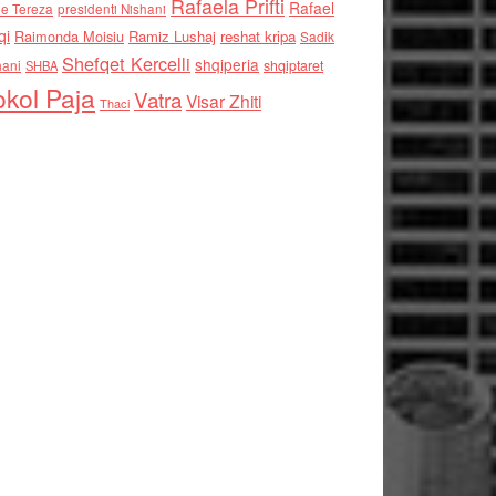
Rafaela Prifti
Rafael
e Tereza
presidenti Nishani
qi
Raimonda Moisiu
Ramiz Lushaj
reshat kripa
Sadik
Shefqet Kercelli
shqiperia
hani
shqiptaret
SHBA
kol Paja
Vatra
Visar Zhiti
Thaci