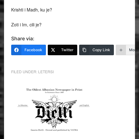
Krishti i Madh, ku je?
Zoti i Im, cili je?
Share via:
Facebook
Twitter
Copy Link
More
FILED UNDER:
LETERSI