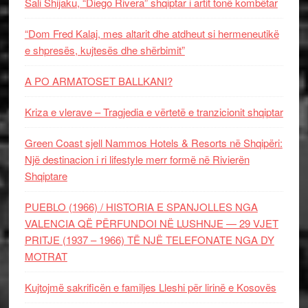
Sali Shijaku, “Diego Rivera” shqiptar i artit tonë kombëtar
“Dom Fred Kalaj, mes altarit dhe atdheut si hermeneutikë
e shpresës, kujtesës dhe shërbimit”
A PO ARMATOSET BALLKANI?
Kriza e vlerave – Tragjedia e vërtetë e tranzicionit shqiptar
Green Coast sjell Nammos Hotels & Resorts në Shqipëri:
Një destinacion i ri lifestyle merr formë në Rivierën
Shqiptare
PUEBLO (1966) / HISTORIA E SPANJOLLES NGA
VALENCIA QË PËRFUNDOI NË LUSHNJE — 29 VJET
PRITJE (1937 – 1966) TË NJË TELEFONATE NGA DY
MOTRAT
Kujtojmë sakrificën e familjes Lleshi për lirinë e Kosovës