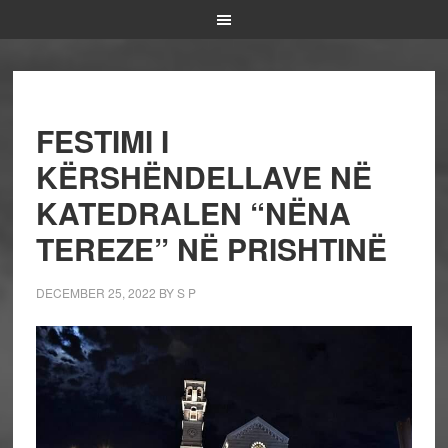
FESTIMI I
KËRSHËNDELLAVE NË
KATEDRALEN “NËNA
TEREZE” NË PRISHTINË
DECEMBER 25, 2022
BY
S P