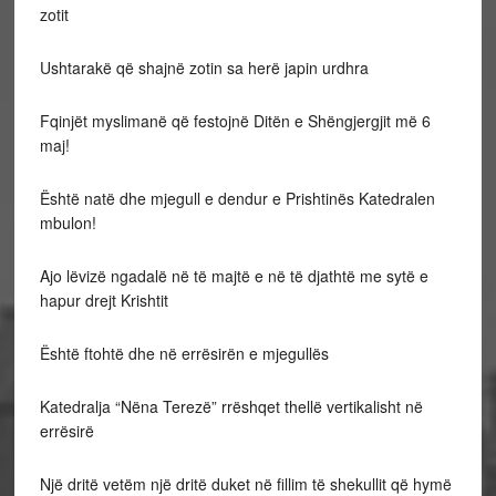
zotit
Ushtarakë që shajnë zotin sa herë japin urdhra
Fqinjët myslimanë që festojnë Ditën e Shëngjergjit më 6
maj!
Është natë dhe mjegull e dendur e Prishtinës Katedralen
mbulon!
Ajo lëvizë ngadalë në të majtë e në të djathtë me sytë e
hapur drejt Krishtit
Është ftohtë dhe në errësirën e mjegullës
Katedralja “Nëna Terezë” rrëshqet thellë vertikalisht në
errësirë
Një dritë vetëm një dritë duket në fillim të shekullit që hymë