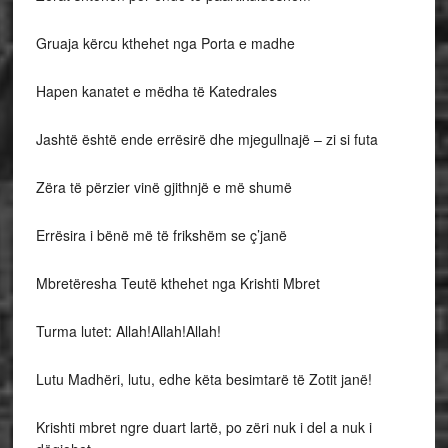
Gruaja kërcu kthehet nga Porta e madhe
Hapen kanatet e mëdha të Katedrales
Jashtë është ende errësirë dhe mjegullnajë – zi si futa
Zëra të përzier vinë gjithnjë e më shumë
Errësira i bënë më të frikshëm se ç’janë
Mbretëresha Teutë kthehet nga Krishti Mbret
Turma lutet: Allah!Allah!Allah!
Lutu Madhëri, lutu, edhe këta besimtarë të Zotit janë!
Krishti mbret ngre duart lartë, po zëri nuk i del a nuk i