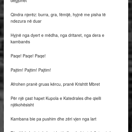
dëgjohet
Qindra njerëz: burra, gra, fëmijë, hyjnë me pisha të
ndezura në duar
Hyjnë nga dyert e mëdha, nga dritaret, nga dera e
kambanës
Paqe! Paqe! Paqe!
Pajtim! Pajtim! Pajtim!
Afrohen pranë gruas kërcu, pranë Krishtit Mbret
Për një çast hapet Kupola e Katedrales dhe qielli
njëkohësisht
Kambana bie pa pushim dhe zëri vjen nga lart