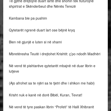
Të gjithë drejtojnë duart lartë dhe shohin tek fluturojnë
shpirtrat e Skënderbeut dhe Nënës Terezë
Kambana bie pa pushim
Qytetarët ngrenë duart lart ose bëjnë kryq
Bien në gjunjë e luten si në xhami
Mbretëresha Teutë i drejtohet Krishtit: ç’po ndodh Madhëri
Në vend të pishtarëve qytetarët mbajnë në duar librin e
lutjeve
(Ajo afrohet sa te njëri sa te tjetri dhe i shikon me habi)
Krisht nuk e kanë në dorë Bibël, Kuran, Tevrat!
Në vend të tyre paskan librin “Profeti” të Halil Xhibranit