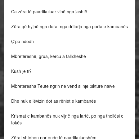
Ca zëra të paartikuluar vinë nga jashtë
Zëra që hyjnë nga dera, nga dritarja nga porta e kambanës
Ç’po ndodh
Mbretëreshë, grua, kërcu a fallxheshë
Kush je ti?
Mbretëresha Teutë ngrin në vend si një pikturë naive
Dhe nuk e lëvizin dot as rëniet e kambanës
Krismat e kambanës nuk vijnë nga lartë, po nga thellësi e
tokës
Zërat shtohen por ende të paartikulueshëm