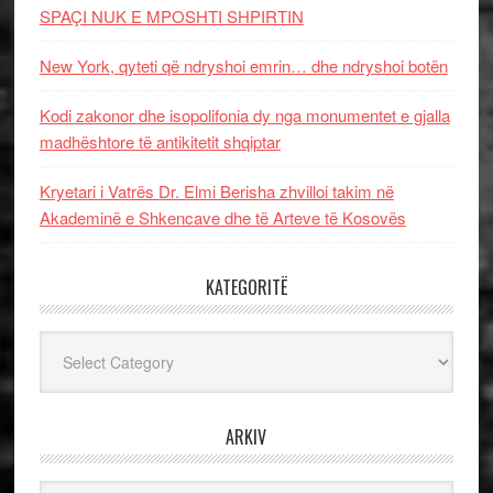
SPAÇI NUK E MPOSHTI SHPIRTIN
New York, qyteti që ndryshoi emrin… dhe ndryshoi botën
Kodi zakonor dhe isopolifonia dy nga monumentet e gjalla
madhështore të antikitetit shqiptar
Kryetari i Vatrës Dr. Elmi Berisha zhvilloi takim në
Akademinë e Shkencave dhe të Arteve të Kosovës
KATEGORITË
Kategoritë
ARKIV
Arkiv