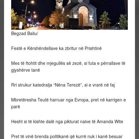
Begzad Baliu/
Festë e Kërshëndellave ka zbritur në Prishtinë
Mes
të ftohtit dhe mjegullës së zezë, si futa e përrallave të
gjyshërve tanë
Rri strukur katedralja “Nëna Terezë”, si e vrarë në faj
Mbretëresha Teutë harruar nga Evropa, pret në karrigen e
parë
Hesht si të kishte dalë nga pikturat naive të Amanda Wite
Pret të vinë brenda politikanë që kurrë nuk i kanë besuar