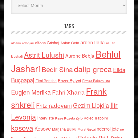
TAGS
arben llalla
alfons Grishaj
Anton Cefa
asllan
albano kolonjari
Behlul
Astrit Lulushi
Aurenc Bebja
Bushati
Jashari
dalip greca
Beqir Sina
Elida
Buçpapaj
Enver Bytyci
Elmi Berisha
Ermira Babamusta
Frank
Eugjen Merlika
Fahri Xharra
shkreli
Ilir
Gezim Llojdia
Fritz radovani
Levonja
Interviste
Kolec Traboini
Keze Kozeta Zylo
kosova
Kosove
nderroi jete
Marjana Bulku
ne
Murat Gecaj
Rafaela Prifti