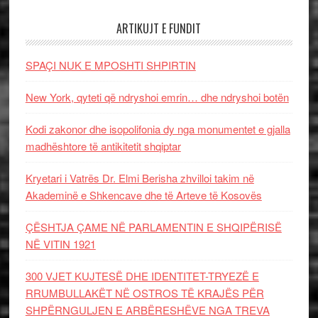
ARTIKUJT E FUNDIT
SPAÇI NUK E MPOSHTI SHPIRTIN
New York, qyteti që ndryshoi emrin… dhe ndryshoi botën
Kodi zakonor dhe isopolifonia dy nga monumentet e gjalla
madhështore të antikitetit shqiptar
Kryetari i Vatrës Dr. Elmi Berisha zhvilloi takim në
Akademinë e Shkencave dhe të Arteve të Kosovës
ÇËSHTJA ÇAME NË PARLAMENTIN E SHQIPËRISË
NË VITIN 1921
300 VJET KUJTESË DHE IDENTITET-TRYEZË E
RRUMBULLAKËT NË OSTROS TË KRAJËS PËR
SHPËRNGULJEN E ARBËRESHËVE NGA TREVA