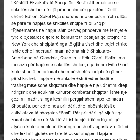
i Këshillit Ekzekutiv të Shoqatës “Besi” si themeluese e
shkollës shqipe, në një prononcim për gazetën “Dielli”
dhënë Editorit Sokol Paja shprehet me emocion rreth ditës
së parë të hapjes së shkollës shqipe “Fol Shqip”:
“Pjesëmarrës në hapje ishin përveç prindërve me fëmijët e
tyre e pjestarët e tjerë të komunitetit besnjan që jetojnë në
New York dhe shqiptarë nga të gjitha viset dhe trojet etnike.
Ishte edhe i nderuari Imam në xhaminë Shqiptaro-
Amerikane në Glendale, Queens, z.Edin Gjoni. Fjalimi me
mesazh për hapjen e shkollës shqipe, nga imam Edin Gjoni
ishte shumë emocional dhe mbështetës fuqiplotë që nuk
përshkruhet. Hapja e një shkolle është edhe festë e
trashëgimisë sonë shqiptare dhe hapje e një udhëtimi drejt
ndriçimit dhe edukimit kulturor kombëtar shqiptar. Ishte një
gëzim i madh, si nga këshilli i përgjithshëm apo komiteti i
Shoqatës, por edhe nga prindërit dhe mbështetësit e
aktiviteteve të shoqates “Besi”. Për prindërit që vijnë nga
zonat shqiptare në Mal të Zi, ishte një dritë ndriçimi, që
atyre u ishte e ndaluar dikur nga pushteti Jugosllav, mësimi
dhe leximi i gjuhës se tyre të bukur shqipe. Hapja e