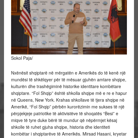
Sokol Paja/
Nxënësit shqiptarë në mërgatën e Amerikës do të kenë një
mundësi të shkëlqyer për të mësuar gjuhën amtare shqipe,
kulturën dhe trashëgiminë historike identitare kombëtare
shqiptare. “Fol Shqip” është shkolla shqipe më e re e hapur
në Queens, New York. Krahas shkollave të tjera shqipe në
Amerikë, “Fol Shqip” përbën kurorëzimin me sukses të një
përpjekjeje patriotike të aktivistëve të shoqatës “Besi” e
miqve të tyre duke bërë të mundur që nëpërmjet kësaj
shkolle të ruhet gjuha shqipe, historia dhe identiteti
kombëtar i shqiptarëve të Amerikës. Mirsad Hasani, kryetar