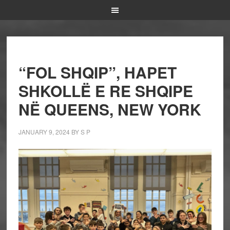
“FOL SHQIP”, HAPET
SHKOLLË E RE SHQIPE
NË QUEENS, NEW YORK
JANUARY 9, 2024
BY
S P