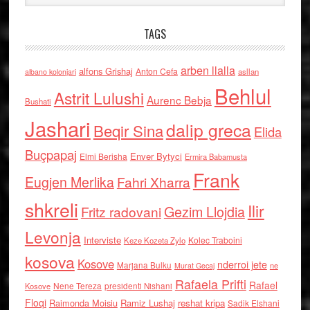
TAGS
arben llalla
alfons Grishaj
Anton Cefa
asllan
albano kolonjari
Behlul
Astrit Lulushi
Aurenc Bebja
Bushati
Jashari
dalip greca
Beqir Sina
Elida
Buçpapaj
Enver Bytyci
Elmi Berisha
Ermira Babamusta
Frank
Eugjen Merlika
Fahri Xharra
shkreli
Ilir
Gezim Llojdia
Fritz radovani
Levonja
Interviste
Kolec Traboini
Keze Kozeta Zylo
kosova
Kosove
nderroi jete
Marjana Bulku
ne
Murat Gecaj
Rafaela Prifti
Rafael
Nene Tereza
Kosove
presidenti Nishani
Floqi
Raimonda Moisiu
Ramiz Lushaj
reshat kripa
Sadik Elshani