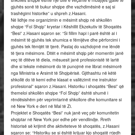
shkollës shqipe është një ditë e veçantë e mbajtjes gjallë të
gjuhës sonë të bukur shqipe dhe vazhdimësinë e saj si
trashëgimi historike” u shpreh z.Hasani.
Në lidhje me organizimin e mësimit shqip në shkollën
shqipe “Fol Shqip” kryetar i Këshillit Ekzekutiv të Shoqatës
“Besi” z.Hasani sqaron se: “Si fillim hapi i parë është ai i
mësimit të gjuhës tek shumica e fëmijëve dhe përforcimi i
gjuhës tek fëmijët të tjerë. Pastaj do vazhdojmë me lëndë
të tjera mësimore. Ditët e mësimit shqip për momentin janë
veç të ditëve të diela, mësuesit janë profesionistë të lartë
dhe si tekste mësimorë do të punojmë me librat mësimorë
nga Ministria e Arsimit të Shqipërisë. Gjithashtu në këtë
shkollë do të kemi edhe klasat e vallëzimit me instruktor
profesional” sqaron z.Hasani. Historiku i shoqatës “Besi” që
themeloi shkollën shqipe “Fol Shqip” është shumë i
rëndësishëm për veprimtarinë shkollore dhe komunitare si
në New York e deri në Mal të Zi.
Projektet e Shoqatës “Besi” nuk janë veç për komunitetin
shqiptar në New York por edhe për vendlindje. Rreth
historisë së krijimit dhe aktiviteteve të shoqatës, z.Hasani
sqaron se: “Historiku se si është krijuar kjo shoqatë rrjedh