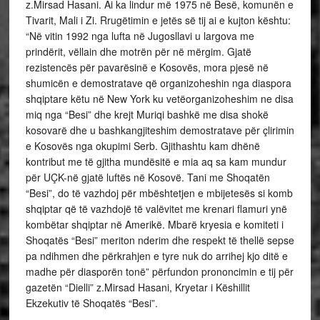
z.Mirsad Hasani. Ai ka lindur më 1975 në Besë, komunën e
Tivarit, Mali i Zi. Rrugëtimin e jetës së tij ai e kujton kështu:
“Në vitin 1992 nga lufta në Jugosllavi u largova me
prindërit, vëllain dhe motrën për në mërgim. Gjatë
rezistencës për pavarësinë e Kosovës, mora pjesë në
shumicën e demostratave që organizoheshin nga diaspora
shqiptare këtu në New York ku vetëorganizoheshim ne disa
miq nga “Besi” dhe krejt Muriqi bashkë me disa shokë
kosovarë dhe u bashkangjiteshim demostratave për çlirimin
e Kosovës nga okupimi Serb. Gjithashtu kam dhënë
kontribut me të gjitha mundësitë e mia aq sa kam mundur
për UÇK-në gjatë luftës në Kosovë. Tani me Shoqatën
“Besi”, do të vazhdoj për mbështetjen e mbijetesës si komb
shqiptar që të vazhdojë të valëvitet me krenari flamuri ynë
kombëtar shqiptar në Amerikë. Mbarë kryesia e komiteti i
Shoqatës “Besi” meriton nderim dhe respekt të thellë sepse
pa ndihmen dhe përkrahjen e tyre nuk do arrihej kjo ditë e
madhe për diasporën tonë” përfundon prononcimin e tij për
gazetën “Dielli” z.Mirsad Hasani, Kryetar i Këshillit
Ekzekutiv të Shoqatës “Besi”.