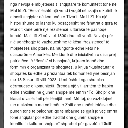
nga nevoja e mbijetesës si shqiptarë të komunitetit tonë në
Mal të Zi. “Besa” është një vend i vogël në skajin e kufirit të
etnosit shqiptar në komunën e Tivarit, Mali i Zi. Ka një
histori shumë të lashtë ku posaçërisht me fshatrat e tjera të
Muriqit kanë bërë një rezistencë luftarake të pashoqe
kundër Malit të Zi në vitet 1800 dhe më vonë. Nevoja për
një udhëheqje të vazhdueshme të kësaj “rezistence” të
mbijetesës shqiptare, na mungonte edhe këtu në
diasporën e Amerikës. Me idenë dhe iniciativën e disa prej
patriotëve të “Besës” si besnjanë, krijuam idenë dhe
formimin e organizimit të shoqatës, u krijua “kushtetuta” e
shoqatës ku edhe u prezantua tek komuniteti ynë besnjan
me 18 Shkurt të vitit 2023. U mbështet nga shumica
dërrmuese e komunitetit. Brenda një viti arritëm të hapim
edhe shkollën në gjuhën shqipe me emrin “Fol Shqip” dhe
klasat e vallëzimit për fëmijët tanë. Më tej, do vazhdojmë
me maksimum me ndihmën e Zotit dhe mbështetësve dhe
punën tonë të palodhur, që të mbajmë se gjalli jo veç emrin
tonë shqiptar por edhe traditat dhe gjuhën shqipe e
identitetin kulturor shqiptar” shprehet për gazetën “Dielli”