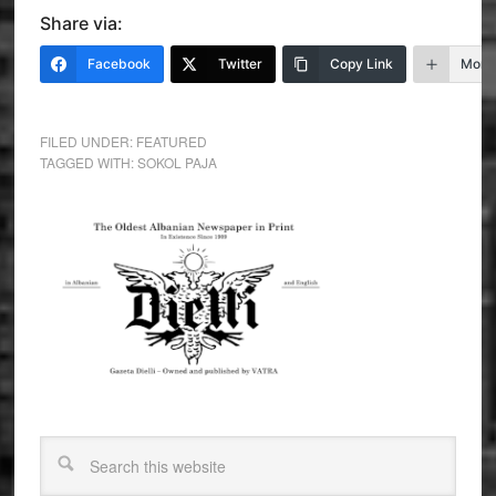
Share via:
Facebook
Twitter
Copy Link
More
FILED UNDER:
FEATURED
TAGGED WITH:
SOKOL PAJA