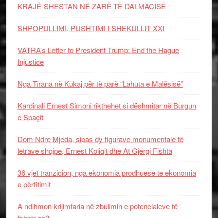
KRAJË-SHESTAN NË ZARË TË DALMACISË
SHPOPULLIMI, PUSHTIMI I SHEKULLIT XXI
VATRA’s Letter to President Trump: End the Hague
Injustice
Nga Tirana në Kukaj për të parë “Lahuta e Malësisë”
Kardinali Ernest Simoni rikthehet si dëshmitar në Burgun
e Spaçit
Dom Ndre Mjeda, sipas dy figurave monumentale të
letrave shqipe, Ernest Koliqit dhe At Gjergj Fishta
36 vjet tranzicion, nga ekonomia prodhuese te ekonomia
e përfitimit
A ndihmon krijimtaria në zbulimin e potencialeve të
fshehura?