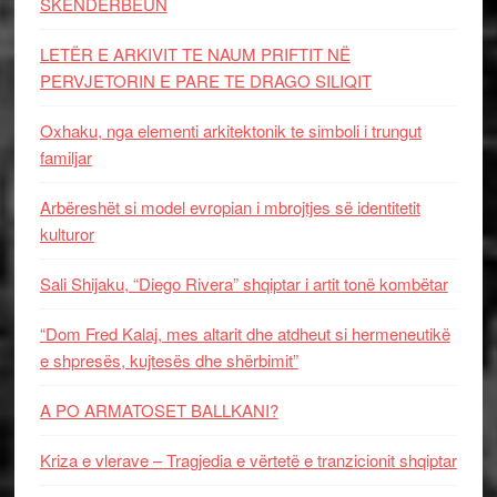
SKËNDERBEUN
LETËR E ARKIVIT TE NAUM PRIFTIT NË
PERVJETORIN E PARE TE DRAGO SILIQIT
Oxhaku, nga elementi arkitektonik te simboli i trungut
familjar
Arbëreshët si model evropian i mbrojtjes së identitetit
kulturor
Sali Shijaku, “Diego Rivera” shqiptar i artit tonë kombëtar
“Dom Fred Kalaj, mes altarit dhe atdheut si hermeneutikë
e shpresës, kujtesës dhe shërbimit”
A PO ARMATOSET BALLKANI?
Kriza e vlerave – Tragjedia e vërtetë e tranzicionit shqiptar