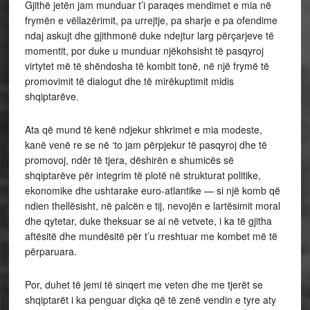
Gjithë jetën jam munduar t’i paraqes mendimet e mia në
frymën e vëllazërimit, pa urrejtje, pa sharje e pa ofendime
ndaj askujt dhe gjithmonë duke ndejtur larg përçarjeve të
momentit, por duke u munduar njëkohsisht të pasqyroj
virtytet më të shëndosha të kombit tonë, në një frymë të
promovimit të dialogut dhe të mirëkuptimit midis
shqiptarëve.
Ata që mund të kenë ndjekur shkrimet e mia modeste,
kanë venë re se në ‘to jam përpjekur të pasqyroj dhe të
promovoj, ndër të tjera, dëshirën e shumicës së
shqiptarëve për integrim të plotë në strukturat politike,
ekonomike dhe ushtarake euro-atlantike — si një komb që
ndien thellësisht, në palcën e tij, nevojën e lartësimit moral
dhe qytetar, duke theksuar se ai në vetvete, i ka të gjitha
aftësitë dhe mundësitë për t’u rreshtuar me kombet më të
përparuara.
Por, duhet të jemi të sinqert me veten dhe me tjerët se
shqiptarët i ka penguar diçka që të zenë vendin e tyre aty