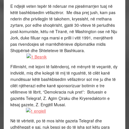
E ndjejë veten tepër të nderuar me pjesëmarrjen tuaj në
këtë bashkbisedim vëllazëror. Me disa prej jush, kam pas
nderin dhe privilegjin të takohem, kryesisht, në rrethana
zyrtare, por edhe shoqërisht, gjatë 30-viteve të periudhës
post-komuniste, këtu në Tiranë, në Washington ose në Nju
Jork, duke filluar nga marsi e prilli i vitit 1991, menjëherë
pas rivendosjes së marrëdhënieve diplomatike midis
Shqipërisë dhe Shteteteve të Bashkuara.
Fillimisht, më lejoni të falënderoj, në mënyrë të veçantë, dy
individë, miq dhe kolegë të mij të ngushtë, të cilët kanë
mundësuar këtë bashkbisedim vëllazëror sot me ju dhe të
cilët njëherazi edhe kanë sponsorizuar botimin e tre
vëllimeve të librit, “Demokracia nuk pret”: Botuesin e
gazetës Telegraf, Z. Agim Çiraku dhe Kryeredaktorin e
kësaj gazete, Z. Engjëll Musai.
Në të vërtetë, po të mos ishte gazeta Telegraf dhe
udhëheqsit e saj, nuk besoj se do të isha sot këtu para