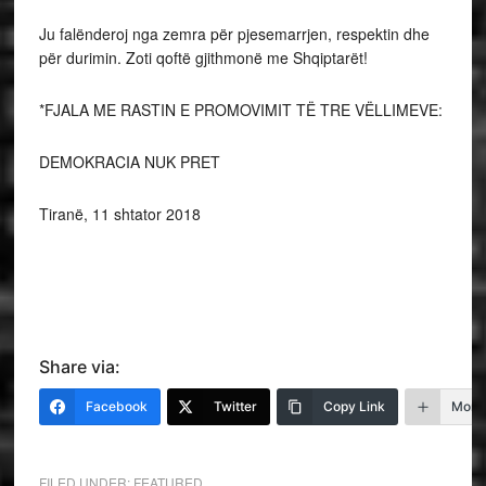
Ju falënderoj nga zemra për pjesemarrjen, respektin dhe
për durimin. Zoti qoftë gjithmonë me Shqiptarët!
*FJALA ME RASTIN E PROMOVIMIT TË TRE VËLLIMEVE:
DEMOKRACIA NUK PRET
Tiranë, 11 shtator 2018
Share via:
Facebook
Twitter
Copy Link
More
FILED UNDER:
FEATURED