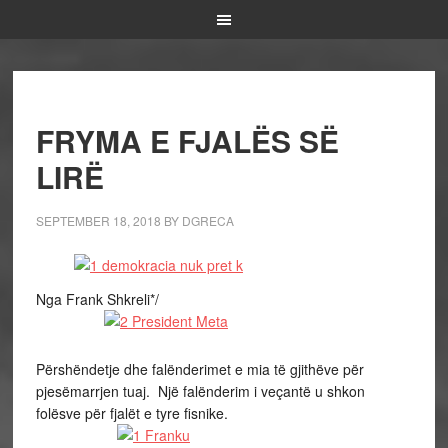
FRYMA E FJALËS SË
LIRË
SEPTEMBER 18, 2018
BY
DGRECA
Nga Frank Shkreli*/
Përshëndetje dhe falënderimet e mia të gjithëve për
pjesëmarrjen tuaj. Një falënderim i veçantë u shkon
folësve për fjalët e tyre fisnike.