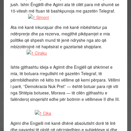
jush. Ishin Ëngjëlli dhe Agimi ata të cilët para më shumë se
10-vitesh më ftuan të bashkpunoja me gazetën Telegraf.
Ata më kanë inkurajuar dhe më kanë mbështetur pa
ndërprerje dhe pa rezerva, megjithë pikëpamjet e mia
politike që shpesh mund të jenë ndryshe nga ato që
mbizotërojnë në hapësirat e gazetarisë shqiptare.
Ishte gjithashtu ideja e Agimit dhe Engjëll që shkrimet e
mia, të botuara rregullisht në gazetën Telegraf, të
përmblidheshin në këto tre vëllime që kemi përpara. Vëllimi
i parë, “Demokracia Nuk Pret” — është botuar para një viti
nga Shtëpia botuese, Morava — të cilën gjithashtu e
falënderoj sinqerisht edhe për botimin e vëllimeve II dhe III.
Agimi dhe Engjelli më kanë dhënë absolutisht dorë të lirë
dhe pavarësi të plotë në përzgjedhjen e subjekteve si dhe