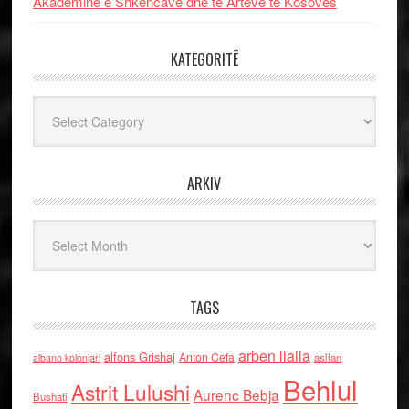
Akademinë e Shkencave dhe të Arteve të Kosovës
KATEGORITË
Kategoritë
ARKIV
Arkiv
TAGS
arben llalla
alfons Grishaj
Anton Cefa
asllan
albano kolonjari
Behlul
Astrit Lulushi
Aurenc Bebja
Bushati