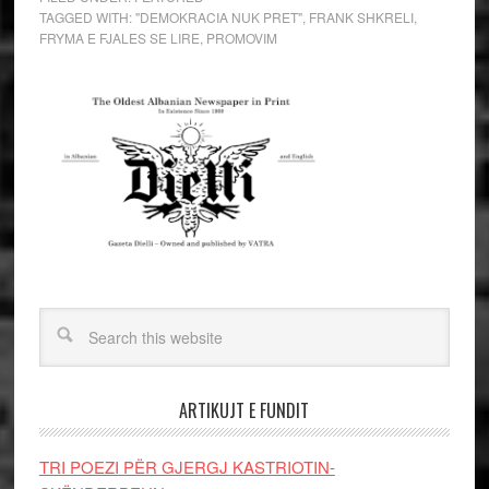
TAGGED WITH:
"DEMOKRACIA NUK PRET"
,
FRANK SHKRELI
,
FRYMA E FJALES SE LIRE
,
PROMOVIM
ARTIKUJT E FUNDIT
TRI POEZI PËR GJERGJ KASTRIOTIN-