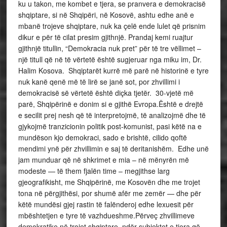
ku u takon, me kombet e tjera, se pranvera e demokracisë
shqiptare, si në Shqipëri, në Kosovë, ashtu edhe anë e
mbanë trojeve shqiptare, nuk ka çelë ende lulet që prisnim
dikur e për të cilat presim gjithnjë. Prandaj kemi ruajtur
gjithnjë titullin, “Demokracia nuk pret” për të tre vëllimet –
një titull që në të vërtetë është sugjeruar nga miku im, Dr.
Halim Kosova. Shqiptarët kurrë më parë në historinë e tyre
nuk kanë qenë më të lirë se janë sot, por zhvillimi i
demokracisë së vërtetë është diçka tjetër. 30-vjetë më
parë, Shqipërinë e donim si e gjithë Evropa.Është e drejtë
e secilit prej nesh që të interpretojmë, të analizojmë dhe të
gjykojmë tranzicionin politik post-komunist, pasi këtë na e
mundëson kjo demokraci, sado e brishtë, cilido qoftë
mendimi ynë për zhvillimin e saj të deritanishëm. Edhe unë
jam munduar që në shkrimet e mia – në mënyrën më
modeste — të them fjalën time – megjithse larg
gjeografikisht, me Shqipërinë, me Kosovën dhe me trojet
tona në përgjithësi, por shumë afër me zemër — dhe për
këtë mundësi gjej rastin të falënderoj edhe lexuesit për
mbështetjen e tyre të vazhdueshme.Përveç zhvillimeve
demokratike në trojet shqiptare, ndër subjektet e tjera që