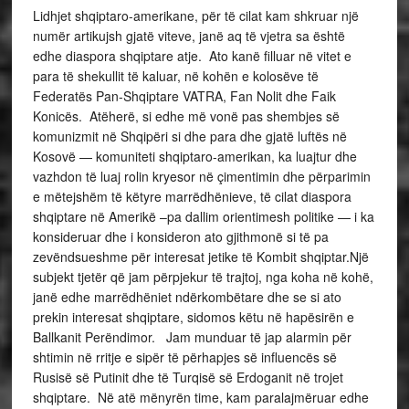
Lidhjet shqiptaro-amerikane, për të cilat kam shkruar një
numër artikujsh gjatë viteve, janë aq të vjetra sa është
edhe diaspora shqiptare atje. Ato kanë filluar në vitet e
para të shekullit të kaluar, në kohën e kolosëve të
Federatës Pan-Shqiptare VATRA, Fan Nolit dhe Faik
Konicës. Atëherë, si edhe më vonë pas shembjes së
komunizmit në Shqipëri si dhe para dhe gjatë luftës në
Kosovë — komuniteti shqiptaro-amerikan, ka luajtur dhe
vazhdon të luaj rolin kryesor në çimentimin dhe përparimin
e mëtejshëm të këtyre marrëdhënieve, të cilat diaspora
shqiptare në Amerikë –pa dallim orientimesh politike — i ka
konsideruar dhe i konsideron ato gjithmonë si të pa
zevëndsueshme për interesat jetike të Kombit shqiptar.Një
subjekt tjetër që jam përpjekur të trajtoj, nga koha në kohë,
janë edhe marrëdhëniet ndërkombëtare dhe se si ato
prekin interesat shqiptare, sidomos këtu në hapësirën e
Ballkanit Perëndimor. Jam munduar të jap alarmin për
shtimin në rritje e sipër të përhapjes së influencës së
Rusisë së Putinit dhe të Turqisë së Erdoganit në trojet
shqiptare. Në atë mënyrën time, kam paralajmëruar edhe