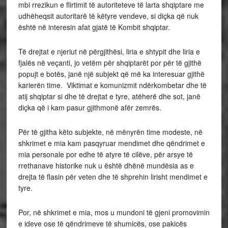
mbi rrezikun e flirtimit të autoriteteve të larta shqiptare me
udhëheqsit autoritarë të këtyre vendeve, si diçka që nuk
është në interesin afat gjatë të Kombit shqiptar.
Të drejtat e njeriut në përgjithësi, liria e shtypit dhe liria e
fjalës në veçanti, jo vetëm për shqiptarët por për të gjithë
popujt e botës, janë një subjekt që më ka interesuar gjithë
karierën time. Viktimat e komunizmit ndërkombetar dhe të
atij shqiptar si dhe të drejtat e tyre, atëherë dhe sot, janë
diçka që i kam pasur gjithmonë afër zemrës.
Për të gjitha këto subjekte, në mënyrën time modeste, në
shkrimet e mia kam pasqyruar mendimet dhe qëndrimet e
mia personale por edhe të atyre të cilëve, për arsye të
rrethanave historike nuk u është dhënë mundësia as e
drejta të flasin për veten dhe të shprehin lirisht mendimet e
tyre.
Por, në shkrimet e mia, mos u mundoni të gjeni promovimin
e ideve ose të qëndrimeve të shumicës, ose pakicës