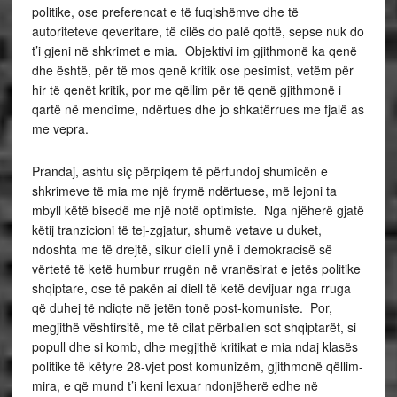
politike, ose preferencat e të fuqishëmve dhe të
autoriteteve qeveritare, të cilës do palë qoftë, sepse nuk do
t’i gjeni në shkrimet e mia. Objektivi im gjithmonë ka qenë
dhe është, për të mos qenë kritik ose pesimist, vetëm për
hir të qenët kritik, por me qëllim për të qenë gjithmonë i
qartë në mendime, ndërtues dhe jo shkatërrues me fjalë as
me vepra.
Prandaj, ashtu siç përpiqem të përfundoj shumicën e
shkrimeve të mia me një frymë ndërtuese, më lejoni ta
mbyll këtë bisedë me një notë optimiste. Nga njëherë gjatë
këtij tranzicioni të tej-zgjatur, shumë vetave u duket,
ndoshta me të drejtë, sikur dielli ynë i demokracisë së
vërtetë të ketë humbur rrugën në vranësirat e jetës politike
shqiptare, ose të pakën ai diell të ketë devijuar nga rruga
që duhej të ndiqte në jetën tonë post-komuniste. Por,
megjithë vështirsitë, me të cilat përballen sot shqiptarët, si
popull dhe si komb, dhe megjithë kritikat e mia ndaj klasës
politike të këtyre 28-vjet post komunizëm, gjithmonë qëllim-
mira, e që mund t’i keni lexuar ndonjëherë edhe në