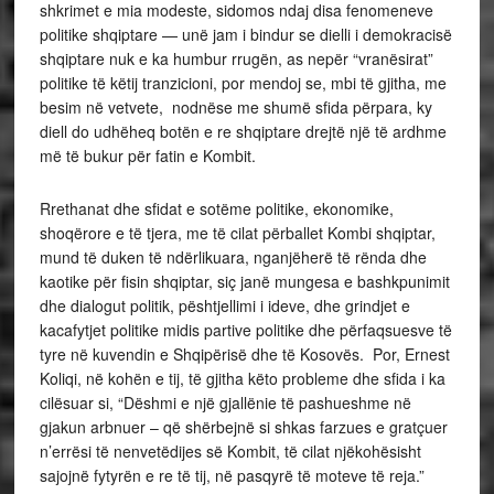
shkrimet e mia modeste, sidomos ndaj disa fenomeneve
politike shqiptare — unë jam i bindur se dielli i demokracisë
shqiptare nuk e ka humbur rrugën, as nepër “vranësirat”
politike të këtij tranzicioni, por mendoj se, mbi të gjitha, me
besim në vetvete, nodnëse me shumë sfida përpara, ky
diell do udhëheq botën e re shqiptare drejtë një të ardhme
më të bukur për fatin e Kombit.
Rrethanat dhe sfidat e sotëme politike, ekonomike,
shoqërore e të tjera, me të cilat përballet Kombi shqiptar,
mund të duken të ndërlikuara, nganjëherë të rënda dhe
kaotike për fisin shqiptar, siç janë mungesa e bashkpunimit
dhe dialogut politik, pështjellimi i ideve, dhe grindjet e
kacafytjet politike midis partive politike dhe përfaqsuesve të
tyre në kuvendin e Shqipërisë dhe të Kosovës. Por, Ernest
Koliqi, në kohën e tij, të gjitha këto probleme dhe sfida i ka
cilësuar si, “Dëshmi e një gjallënie të pashueshme në
gjakun arbnuer – që shërbejnë si shkas farzues e gratçuer
n’errësi të nenvetëdijes së Kombit, të cilat njëkohësisht
sajojnë fytyrën e re të tij, në pasqyrë të moteve të reja.”