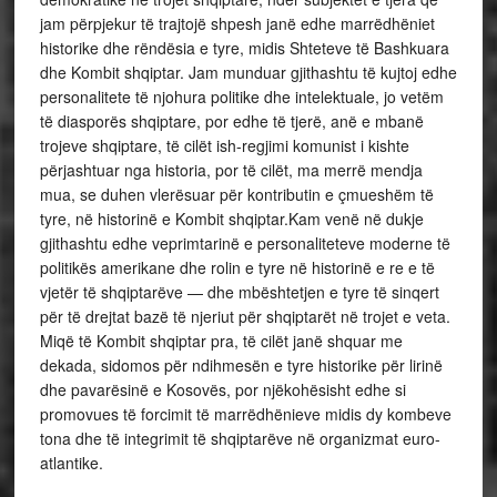
jam përpjekur të trajtojë shpesh janë edhe marrëdhëniet
historike dhe rëndësia e tyre, midis Shteteve të Bashkuara
dhe Kombit shqiptar. Jam munduar gjithashtu të kujtoj edhe
personalitete të njohura politike dhe intelektuale, jo vetëm
të diasporës shqiptare, por edhe të tjerë, anë e mbanë
trojeve shqiptare, të cilët ish-regjimi komunist i kishte
përjashtuar nga historia, por të cilët, ma merrë mendja
mua, se duhen vlerësuar për kontributin e çmueshëm të
tyre, në historinë e Kombit shqiptar.Kam venë në dukje
gjithashtu edhe veprimtarinë e personaliteteve moderne të
politikës amerikane dhe rolin e tyre në historinë e re e të
vjetër të shqiptarëve — dhe mbështetjen e tyre të sinqert
për të drejtat bazë të njeriut për shqiptarët në trojet e veta.
Miqë të Kombit shqiptar pra, të cilët janë shquar me
dekada, sidomos për ndihmesën e tyre historike për lirinë
dhe pavarësinë e Kosovës, por njëkohësisht edhe si
promovues të forcimit të marrëdhënieve midis dy kombeve
tona dhe të integrimit të shqiptarëve në organizmat euro-
atlantike.