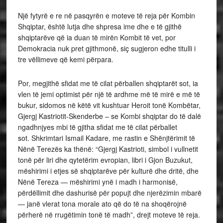
Një fytyrë e re në pasqyrën e moteve të reja për Kombin
Shqiptar, është lutja dhe shpresa ime dhe e të gjithë
shqiptarëve që ia duan të mirën Kombit të vet, por
Demokracia nuk pret gjithmonë, siç sugjeron edhe titulli i
tre vëllimeve që kemi përpara.
Por, megjithë sfidat me të cilat përballen shqiptarët sot, ia
vlen të jemi optimist për një të ardhme më të mirë e më të
bukur, sidomos në këtë vit kushtuar Heroit tonë Kombëtar,
Gjergj Kastriotit-Skenderbe – se Kombi shqiptar do të dalë
ngadhnjyes mbi të gjitha sfidat me të cilat përballet
sot. Shkrimtari Ismail Kadare, me rastin e Shënjtërimit të
Nënë Terezës ka thënë: “Gjergj Kastrioti, simbol i vullnetit
tonë për liri dhe qytetërim evropian, libri i Gjon Buzukut,
mëshirimi i etjes së shqiptarëve për kulturë dhe dritë, dhe
Nënë Tereza — mëshirimi ynë i madh i harmonisë,
përdëllimit dhe dashurisë për popujt dhe njerëzimin mbarë
— janë vlerat tona morale ato që do të na shoqërojnë
përherë në rrugëtimin tonë të madh”, drejt moteve të reja.