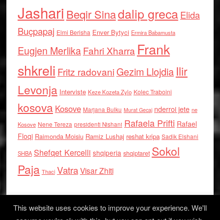
Jashari
dalip greca
Beqir Sina
Elida
Buçpapaj
Enver Bytyci
Elmi Berisha
Ermira Babamusta
Frank
Eugjen Merlika
Fahri Xharra
shkreli
Ilir
Gezim Llojdia
Fritz radovani
Levonja
Interviste
Kolec Traboini
Keze Kozeta Zylo
kosova
Kosove
nderroi jete
Marjana Bulku
ne
Murat Gecaj
Rafaela Prifti
Rafael
Nene Tereza
Kosove
presidenti Nishani
Floqi
Raimonda Moisiu
Ramiz Lushaj
reshat kripa
Sadik Elshani
Sokol
Shefqet Kercelli
shqiperia
shqiptaret
SHBA
Paja
Vatra
Visar Zhiti
Thaci
This website uses cookies to improve your experience. We'll