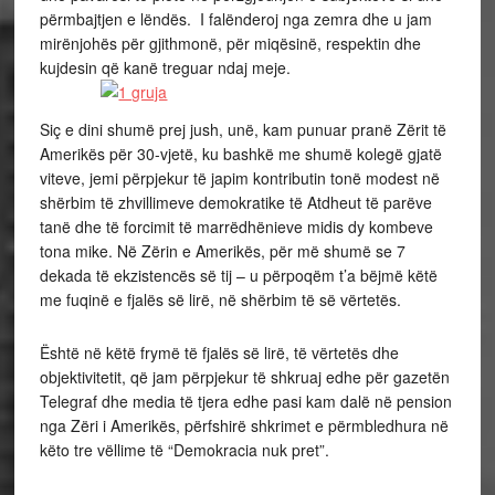
përmbajtjen e lëndës. I falënderoj nga zemra dhe u jam
mirënjohës për gjithmonë, për miqësinë, respektin dhe
kujdesin që kanë treguar ndaj meje.
Siç e dini shumë prej jush, unë, kam punuar pranë Zërit të
Amerikës për 30-vjetë, ku bashkë me shumë kolegë gjatë
viteve, jemi përpjekur të japim kontributin tonë modest në
shërbim të zhvillimeve demokratike të Atdheut të parëve
tanë dhe të forcimit të marrëdhënieve midis dy kombeve
tona mike. Në Zërin e Amerikës, për më shumë se 7
dekada të ekzistencës së tij – u përpoqëm t’a bëjmë këtë
me fuqinë e fjalës së lirë, në shërbim të së vërtetës.
Është në këtë frymë të fjalës së lirë, të vërtetës dhe
objektivitetit, që jam përpjekur të shkruaj edhe për gazetën
Telegraf dhe media të tjera edhe pasi kam dalë në pension
nga Zëri i Amerikës, përfshirë shkrimet e përmbledhura në
këto tre vëllime të “Demokracia nuk pret”.