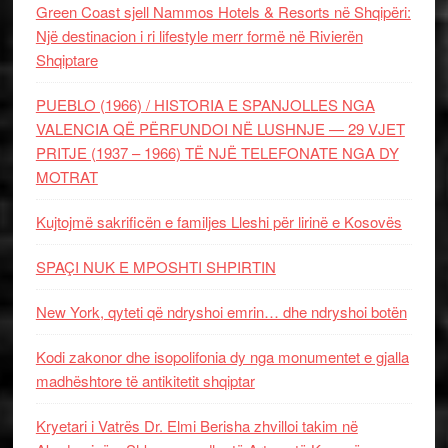
Green Coast sjell Nammos Hotels & Resorts në Shqipëri:
Një destinacion i ri lifestyle merr formë në Rivierën
Shqiptare
PUEBLO (1966) / HISTORIA E SPANJOLLES NGA
VALENCIA QË PËRFUNDOI NË LUSHNJE — 29 VJET
PRITJE (1937 – 1966) TË NJË TELEFONATE NGA DY
MOTRAT
Kujtojmë sakrificën e familjes Lleshi për lirinë e Kosovës
SPAÇI NUK E MPOSHTI SHPIRTIN
New York, qyteti që ndryshoi emrin… dhe ndryshoi botën
Kodi zakonor dhe isopolifonia dy nga monumentet e gjalla
madhështore të antikitetit shqiptar
Kryetari i Vatrës Dr. Elmi Berisha zhvilloi takim në