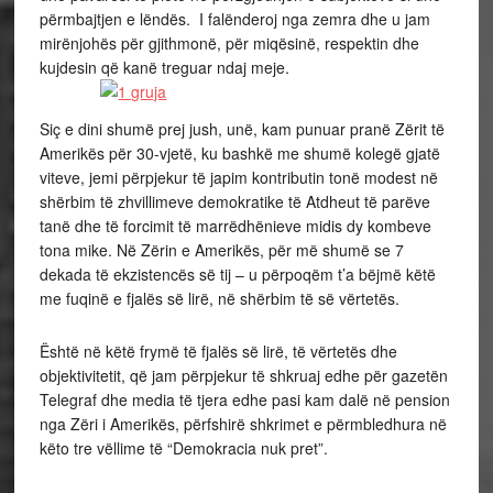
përmbajtjen e lëndës. I falënderoj nga zemra dhe u jam
mirënjohës për gjithmonë, për miqësinë, respektin dhe
kujdesin që kanë treguar ndaj meje.
Siç e dini shumë prej jush, unë, kam punuar pranë Zërit të
Amerikës për 30-vjetë, ku bashkë me shumë kolegë gjatë
viteve, jemi përpjekur të japim kontributin tonë modest në
shërbim të zhvillimeve demokratike të Atdheut të parëve
tanë dhe të forcimit të marrëdhënieve midis dy kombeve
tona mike. Në Zërin e Amerikës, për më shumë se 7
dekada të ekzistencës së tij – u përpoqëm t’a bëjmë këtë
me fuqinë e fjalës së lirë, në shërbim të së vërtetës.
Është në këtë frymë të fjalës së lirë, të vërtetës dhe
objektivitetit, që jam përpjekur të shkruaj edhe për gazetën
Telegraf dhe media të tjera edhe pasi kam dalë në pension
nga Zëri i Amerikës, përfshirë shkrimet e përmbledhura në
këto tre vëllime të “Demokracia nuk pret”.