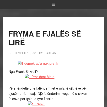
FRYMA E FJALËS SË
LIRË
SEPTEMBER 18, 2018
BY
DGRECA
Nga Frank Shkreli*/
Përshëndetje dhe falënderimet e mia të gjithëve për
pjesëmarrjen tuaj. Një falënderim i veçantë u shkon
folësve për fjalët e tyre fisnike.