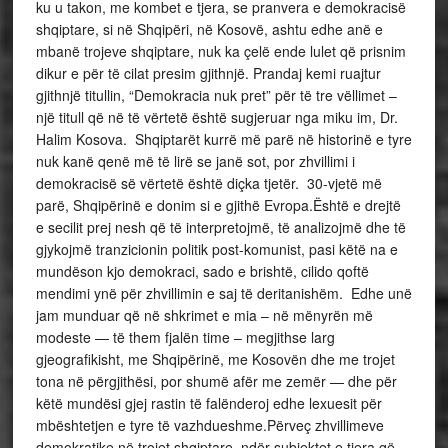
ku u takon, me kombet e tjera, se pranvera e demokracisë
shqiptare, si në Shqipëri, në Kosovë, ashtu edhe anë e
mbanë trojeve shqiptare, nuk ka çelë ende lulet që prisnim
dikur e për të cilat presim gjithnjë. Prandaj kemi ruajtur
gjithnjë titullin, “Demokracia nuk pret” për të tre vëllimet –
një titull që në të vërtetë është sugjeruar nga miku im, Dr.
Halim Kosova. Shqiptarët kurrë më parë në historinë e tyre
nuk kanë qenë më të lirë se janë sot, por zhvillimi i
demokracisë së vërtetë është diçka tjetër. 30-vjetë më
parë, Shqipërinë e donim si e gjithë Evropa.Është e drejtë
e secilit prej nesh që të interpretojmë, të analizojmë dhe të
gjykojmë tranzicionin politik post-komunist, pasi këtë na e
mundëson kjo demokraci, sado e brishtë, cilido qoftë
mendimi ynë për zhvillimin e saj të deritanishëm. Edhe unë
jam munduar që në shkrimet e mia – në mënyrën më
modeste — të them fjalën time – megjithse larg
gjeografikisht, me Shqipërinë, me Kosovën dhe me trojet
tona në përgjithësi, por shumë afër me zemër — dhe për
këtë mundësi gjej rastin të falënderoj edhe lexuesit për
mbështetjen e tyre të vazhdueshme.Përveç zhvillimeve
demokratike në trojet shqiptare, ndër subjektet e tjera që