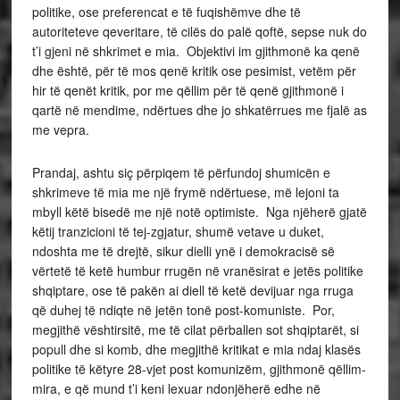
politike, ose preferencat e të fuqishëmve dhe të
autoriteteve qeveritare, të cilës do palë qoftë, sepse nuk do
t’i gjeni në shkrimet e mia. Objektivi im gjithmonë ka qenë
dhe është, për të mos qenë kritik ose pesimist, vetëm për
hir të qenët kritik, por me qëllim për të qenë gjithmonë i
qartë në mendime, ndërtues dhe jo shkatërrues me fjalë as
me vepra.
Prandaj, ashtu siç përpiqem të përfundoj shumicën e
shkrimeve të mia me një frymë ndërtuese, më lejoni ta
mbyll këtë bisedë me një notë optimiste. Nga njëherë gjatë
këtij tranzicioni të tej-zgjatur, shumë vetave u duket,
ndoshta me të drejtë, sikur dielli ynë i demokracisë së
vërtetë të ketë humbur rrugën në vranësirat e jetës politike
shqiptare, ose të pakën ai diell të ketë devijuar nga rruga
që duhej të ndiqte në jetën tonë post-komuniste. Por,
megjithë vështirsitë, me të cilat përballen sot shqiptarët, si
popull dhe si komb, dhe megjithë kritikat e mia ndaj klasës
politike të këtyre 28-vjet post komunizëm, gjithmonë qëllim-
mira, e që mund t’i keni lexuar ndonjëherë edhe në