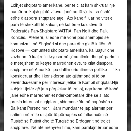
Lidhjet shqiptaro-amerikane, për të cilat kam shkruar një
numër artikujsh gjatë viteve, janë aq të vjetra sa është
edhe diaspora shqiptare atje. Ato kanë filluar në vitet e
para të shekullit të kaluar, në kohën e kolosëve të
Federatës Pan-Shqiptare VATRA, Fan Nolit dhe Faik
Konicës. Atëherë, si edhe më vonë pas shembjes së
komunizmit në Shqipëri si dhe para dhe gjatë luftës në
Kosovë — komuniteti shqiptaro-amerikan, ka luajtur dhe
vazhdon të luaj rolin kryesor në çimentimin dhe përparimin
e mëtejshëm të këtyre marrëdhënieve, të cilat diaspora
shqiptare në Amerikë –pa dallim orientimesh politike — i ka
konsideruar dhe i konsideron ato gjithmonë si të pa
zevëndsueshme për interesat jetike të Kombit shqiptar.Një
subjekt tjetër që jam përpjekur të trajtoj, nga koha në kohë,
janë edhe marrëdhëniet ndërkombëtare dhe se si ato
prekin interesat shqiptare, sidomos këtu në hapësirën e
Ballkanit Perëndimor. Jam munduar të jap alarmin për
shtimin në rritje e sipër të përhapjes së influencës së
Rusisë së Putinit dhe të Turqisë së Erdoganit në trojet
shqiptare. Në atë mënyrën time, kam paralajmëruar edhe