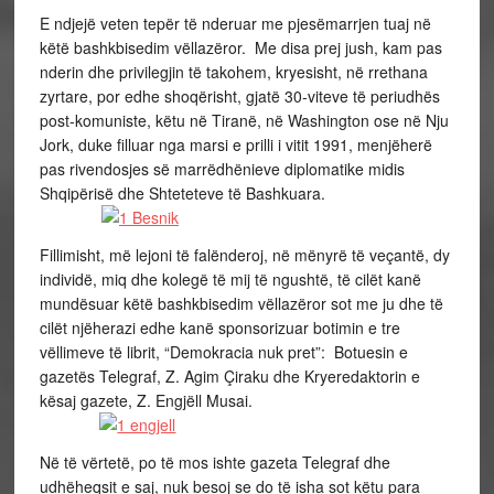
E ndjejë veten tepër të nderuar me pjesëmarrjen tuaj në
këtë bashkbisedim vëllazëror. Me disa prej jush, kam pas
nderin dhe privilegjin të takohem, kryesisht, në rrethana
zyrtare, por edhe shoqërisht, gjatë 30-viteve të periudhës
post-komuniste, këtu në Tiranë, në Washington ose në Nju
Jork, duke filluar nga marsi e prilli i vitit 1991, menjëherë
pas rivendosjes së marrëdhënieve diplomatike midis
Shqipërisë dhe Shteteteve të Bashkuara.
Fillimisht, më lejoni të falënderoj, në mënyrë të veçantë, dy
individë, miq dhe kolegë të mij të ngushtë, të cilët kanë
mundësuar këtë bashkbisedim vëllazëror sot me ju dhe të
cilët njëherazi edhe kanë sponsorizuar botimin e tre
vëllimeve të librit, “Demokracia nuk pret”: Botuesin e
gazetës Telegraf, Z. Agim Çiraku dhe Kryeredaktorin e
kësaj gazete, Z. Engjëll Musai.
Në të vërtetë, po të mos ishte gazeta Telegraf dhe
udhëheqsit e saj, nuk besoj se do të isha sot këtu para