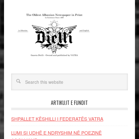
ARTIKUJT E FUNDIT
SHPALLET KËSHILLI I FEDERATËS VATRA
LUMI SI UDHË E NDRYSHIM NË POEZINË