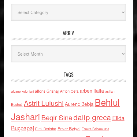
Kategoritë
ARKIV
Arkiv
TAGS
arben llalla
alfons Grishaj
Anton Cefa
asllan
albano kolonjari
Behlul
Astrit Lulushi
Aurenc Bebja
Bushati
Jashari
dalip greca
Beqir Sina
Elida
Buçpapaj
Enver Bytyci
Elmi Berisha
Ermira Babamusta