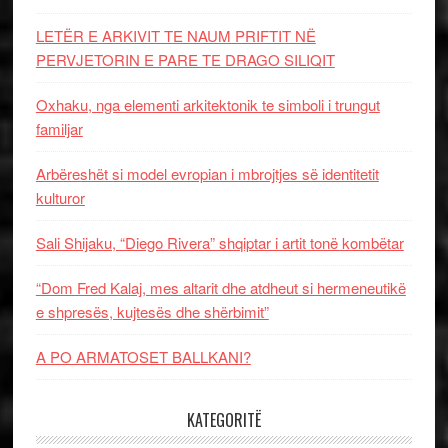
LETËR E ARKIVIT TE NAUM PRIFTIT NË
PERVJETORIN E PARE TE DRAGO SILIQIT
Oxhaku, nga elementi arkitektonik te simboli i trungut
familjar
Arbëreshët si model evropian i mbrojtjes së identitetit
kulturor
Sali Shijaku, “Diego Rivera” shqiptar i artit tonë kombëtar
“Dom Fred Kalaj, mes altarit dhe atdheut si hermeneutikë
e shpresës, kujtesës dhe shërbimit”
A PO ARMATOSET BALLKANI?
KATEGORITË