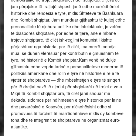
jam përpjekur të trajtojë shpesh janë edhe marrëdhëniet
historike dhe rëndësia e tyre, midis Shteteve të Bashkuara
dhe Kombit shqiptar. Jam munduar gjithashtu të kujtoj edhe
personalitete të njohura politike dhe intelektuale, jo vetëm
të diasporës shqiptare, por edhe të tjerë, anë e mbanë
trojeve shqiptare, të cilët ish-regjimi komunist i kishte
përjashtuar nga historia, por të cilët, ma merrë mendja
mua, se duhen vlerësuar për kontributin e çmueshëm të
tyre, në historinë e Kombit shqiptar.Kam venë në dukje
gjithashtu edhe veprimtarinë e personaliteteve moderne të
politikës amerikane dhe rolin e tyre në historinë e re e të
vjetër të shqiptarëve — dhe mbështetjen e tyre të sinqert
për të drejtat bazë të njeriut për shqiptarët në trojet e veta.
Miqë të Kombit shqiptar pra, të cilët janë shquar me
dekada, sidomos për ndihmesën e tyre historike për lirinë
dhe pavarësinë e Kosovës, por njëkohësisht edhe si
promovues të forcimit të marrëdhënieve midis dy kombeve
tona dhe të integrimit të shqiptarëve në organizmat euro-
atlantike.