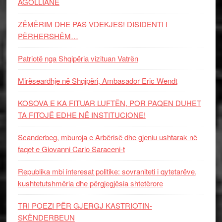
AGOLLIANE
ZËMËRIM DHE PAS VDEKJES! DISIDENTI I
PËRHERSHËM…
Patriotë nga Shqipëria vizituan Vatrën
Mirëseardhje në Shqipëri, Ambasador Eric Wendt
KOSOVA E KA FITUAR LUFTËN, POR PAQEN DUHET
TA FITOJË EDHE NË INSTITUCIONE!
Scanderbeg, mburoja e Arbërisë dhe gjeniu ushtarak në
faqet e Giovanni Carlo Saraceni-t
Republika mbi interesat politike: sovraniteti i qytetarëve,
kushtetutshmëria dhe përgjegjësia shtetërore
TRI POEZI PËR GJERGJ KASTRIOTIN-
SKËNDERBEUN