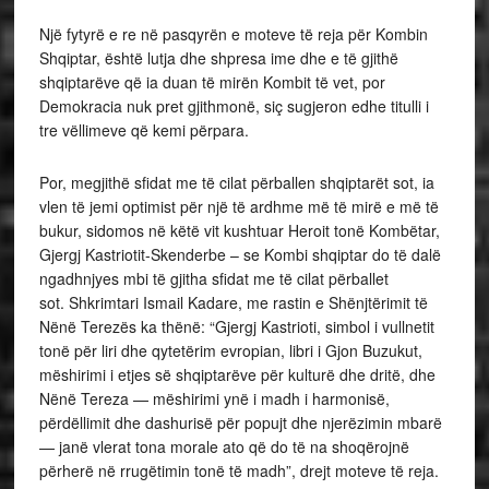
Një fytyrë e re në pasqyrën e moteve të reja për Kombin
Shqiptar, është lutja dhe shpresa ime dhe e të gjithë
shqiptarëve që ia duan të mirën Kombit të vet, por
Demokracia nuk pret gjithmonë, siç sugjeron edhe titulli i
tre vëllimeve që kemi përpara.
Por, megjithë sfidat me të cilat përballen shqiptarët sot, ia
vlen të jemi optimist për një të ardhme më të mirë e më të
bukur, sidomos në këtë vit kushtuar Heroit tonë Kombëtar,
Gjergj Kastriotit-Skenderbe – se Kombi shqiptar do të dalë
ngadhnjyes mbi të gjitha sfidat me të cilat përballet
sot. Shkrimtari Ismail Kadare, me rastin e Shënjtërimit të
Nënë Terezës ka thënë: “Gjergj Kastrioti, simbol i vullnetit
tonë për liri dhe qytetërim evropian, libri i Gjon Buzukut,
mëshirimi i etjes së shqiptarëve për kulturë dhe dritë, dhe
Nënë Tereza — mëshirimi ynë i madh i harmonisë,
përdëllimit dhe dashurisë për popujt dhe njerëzimin mbarë
— janë vlerat tona morale ato që do të na shoqërojnë
përherë në rrugëtimin tonë të madh”, drejt moteve të reja.