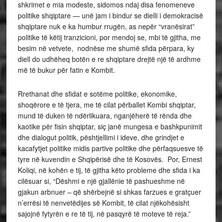
shkrimet e mia modeste, sidomos ndaj disa fenomeneve
politike shqiptare — unë jam i bindur se dielli i demokracisë
shqiptare nuk e ka humbur rrugën, as nepër “vranësirat”
politike të këtij tranzicioni, por mendoj se, mbi të gjitha, me
besim në vetvete, nodnëse me shumë sfida përpara, ky
diell do udhëheq botën e re shqiptare drejtë një të ardhme
më të bukur për fatin e Kombit.
Rrethanat dhe sfidat e sotëme politike, ekonomike,
shoqërore e të tjera, me të cilat përballet Kombi shqiptar,
mund të duken të ndërlikuara, nganjëherë të rënda dhe
kaotike për fisin shqiptar, siç janë mungesa e bashkpunimit
dhe dialogut politik, pështjellimi i ideve, dhe grindjet e
kacafytjet politike midis partive politike dhe përfaqsuesve të
tyre në kuvendin e Shqipërisë dhe të Kosovës. Por, Ernest
Koliqi, në kohën e tij, të gjitha këto probleme dhe sfida i ka
cilësuar si, “Dëshmi e një gjallënie të pashueshme në
gjakun arbnuer – që shërbejnë si shkas farzues e gratçuer
n’errësi të nenvetëdijes së Kombit, të cilat njëkohësisht
sajojnë fytyrën e re të tij, në pasqyrë të moteve të reja.”