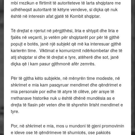
mbi rrezikun e flirtimit të autoriteteve të larta shqiptare me
udhëheqsit autoritarë të këtyre vendeve, si diçka që nuk
është në interesin afat gjatë të Kombit shqiptar.
Të drejtat e njeriut në përgjithësi, liria e shtypit dhe liria e
fjalës në veçanti, jo vetëm për shqiptarët por për të gjithë
popujt e botës, janë një subjekt që më ka interesuar gjithë
karierën time. Viktimat e komunizmit ndërkombetar dhe të
atij shqiptar si dhe të drejtat e tyre, atëherë dhe sot, janë
diçka që i kam pasur gjithmonë afër zemrës.
Për të gjitha këto subjekte, në mënyrën time modeste, në
shkrimet e mia kam pasqyruar mendimet dhe qëndrimet e
mia personale por edhe të atyre të cilëve, për arsye të
rrethanave historike nuk u është dhënë mundësia as e
drejta të flasin për veten dhe të shprehin lirisht mendimet e
tyre.
Por, në shkrimet e mia, mos u mundoni të gjeni promovimin
e ideve ose të qëndrimeve të shumicës, ose pakicës