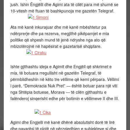
jush. Ishin Ëngjëlli dhe Agimi ata të cilët para më shumë se
10-vitesh më ftuan të bashkpunoja me gazetën Telegraf.
Ata më kanë inkurajuar dhe më kanë mbështetur pa
ndërprerje dhe pa rezerva, megjithë pikëpamjet e mia
politike që shpesh mund të jenë ndryshe nga ato që
mbizotërojnë në hapësirat e gazetarisë shqiptare.
Ishte gjithashtu ideja e Agimit dhe Engjëll që shkrimet e
mia, të botuara rregullisht në gazetën Telegraf, të
përmblidheshin në këto tre vëllime që kemi përpara. Vëllimi
i parë, “Demokracia Nuk Pret” — është botuar para një viti
nga Shtëpia botuese, Morava — të cilën gjithashtu e
falënderoj sinqerisht edhe për botimin e vëllimeve II dhe III.
Agimi dhe Engjelli më kanë dhënë absolutisht dorë të lirë
dhe pavarësi të plotë në përzgjedhjen e subjekteve si dhe