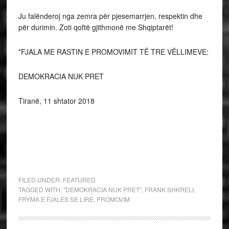
Ju falënderoj nga zemra për pjesemarrjen, respektin dhe
për durimin. Zoti qoftë gjithmonë me Shqiptarët!
*FJALA ME RASTIN E PROMOVIMIT TË TRE VËLLIMEVE:
DEMOKRACIA NUK PRET
Tiranë, 11 shtator 2018
FILED UNDER:
FEATURED
TAGGED WITH:
"DEMOKRACIA NUK PRET"
,
FRANK SHKRELI
,
FRYMA E FJALES SE LIRE
,
PROMOVIM