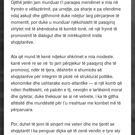
Gjithë jetën jam munduar t’i paraqes mendimet e mia në
frymën e vëllazërimit, pa urrejtje, pa sharje e pa ofendime
ndaj askujt dhe gjithmonë duke ndejtur larg përçarjeve të
momentit, por duke u munduar njëkohsisht të pasqyroj
virtytet më të shëndosha të kombit tonë, në një frymë të
promovimit të dialogut dhe të mirëkuptimit midis
shqiptarëve.
Ata që mund të kenë ndjekur shkrimet e mia modeste,
kanë venë re se në ‘to jam përpjekur të pasqyroj dhe të
promovoj, ndër të tjera, dëshirën e shumicës së
shqiptarëve për integrim të plotë në strukturat politike,
ekonomike dhe ushtarake euro-atlantike — si një komb që
ndien thellësisht, në palcën e tij, nevojën e lartësimit moral
dhe qytetar, duke theksuar se ai në vetvete, i ka të gjitha
aftësitë dhe mundësitë për t’u rreshtuar me kombet më të
përparuara.
Por, duhet të jemi të sinqert me veten dhe me tjerët se
shqiptarët i ka penguar diçka që të zenë vendin e tyre aty