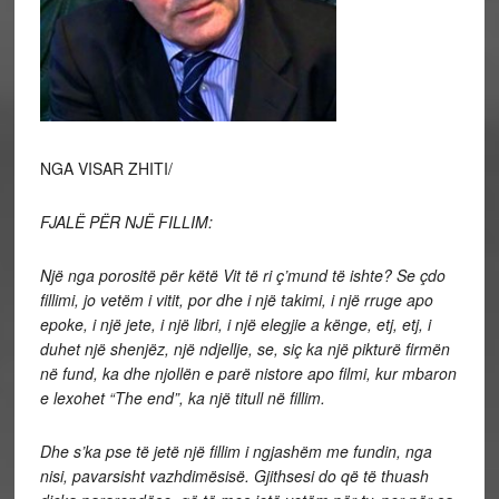
NGA VISAR ZHITI/
FJALË PËR NJË FILLIM:
Një nga porositë për këtë Vit të ri ç’mund të ishte? Se çdo
fillimi, jo vetëm i vitit, por dhe i një takimi, i një rruge apo
epoke, i një jete, i një libri, i një elegjie a kënge, etj, etj, i
duhet një shenjëz, një ndjellje, se, siç ka një pikturë firmën
në fund, ka dhe njollën e parë nistore apo filmi, kur mbaron
e lexohet “The end”, ka një titull në fillim.
Dhe s’ka pse të jetë një fillim i ngjashëm me fundin, nga
nisi, pavarsisht vazhdimësisë. Gjithsesi do që të thuash