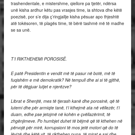
trashendentale, e mistershme, qiellore pa tjetër, ndërsa
unë kisha ardhur këtu pas vrasjes time, ia shtova dhe këtë
poezisë, por s’e dija ç’ringjallje kisha pësuar apo thjeshtë
atë tokësoren, të plagës time, të bërë tashmë më të madhe
se sa unë.
T’I RIKTHEHEMI POROSISË.
E patë Presidentin e vendit më të pasur në botë, më të
fuqishëm e më demokratik? Në tempull dhe ai si të gjithë,
për të dëgjuar lutjet e njerëzve?
Librat e Shenjtë, mes të tjerash kanë dhe porosinë, që të
lutemi dhe për armiqte tanë, t’i kthejmë ata në vëllezër, t’i
duam, edhe pse jetojmë në kohën e çvëllazërimit, të
zhgënjimeve. Po humbjet duhet të bëjmë që të kthehen në
përvojë për mirë, korrupsioni të mos jetë motori që do të
lëvizë dhe këtë vit, të rikthehen puna, të mirat e saj dhe