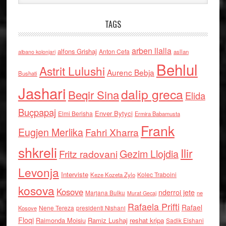
TAGS
arben llalla
alfons Grishaj
Anton Cefa
asllan
albano kolonjari
Behlul
Astrit Lulushi
Aurenc Bebja
Bushati
Jashari
dalip greca
Beqir Sina
Elida
Buçpapaj
Enver Bytyci
Elmi Berisha
Ermira Babamusta
Frank
Eugjen Merlika
Fahri Xharra
shkreli
Ilir
Gezim Llojdia
Fritz radovani
Levonja
Interviste
Kolec Traboini
Keze Kozeta Zylo
kosova
Kosove
nderroi jete
Marjana Bulku
ne
Murat Gecaj
Rafaela Prifti
Rafael
Nene Tereza
Kosove
presidenti Nishani
Floqi
Raimonda Moisiu
Ramiz Lushaj
reshat kripa
Sadik Elshani