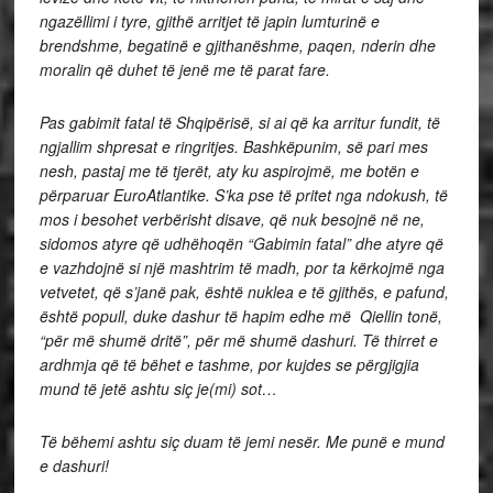
ngazëllimi i tyre, gjithë arritjet të japin lumturinë e
brendshme, begatinë e gjithanëshme, paqen, nderin dhe
moralin që duhet të jenë me të parat fare.
Pas gabimit fatal të Shqipërisë, si ai që ka arritur fundit, të
ngjallim shpresat e ringritjes. Bashkëpunim, së pari mes
nesh, pastaj me të tjerët, aty ku aspirojmë, me botën e
përparuar EuroAtlantike. S’ka pse të pritet nga ndokush, të
mos i besohet verbërisht disave, që nuk besojnë në ne,
sidomos atyre që udhëhoqën “Gabimin fatal” dhe atyre që
e vazhdojnë si një mashtrim të madh, por ta kërkojmë nga
vetvetet, që s’janë pak, është nuklea e të gjithës, e pafund,
është popull, duke dashur të hapim edhe më Qiellin tonë,
“për më shumë dritë”, për më shumë dashuri. Të thirret e
ardhmja që të bëhet e tashme, por kujdes se përgjigjia
mund të jetë ashtu siç je(mi) sot…
Të bëhemi ashtu siç duam të jemi nesër. Me punë e mund
e dashuri!