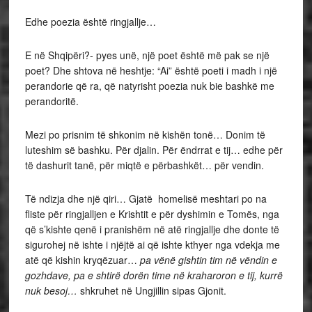
Edhe poezia është ringjallje…
E në Shqipëri?- pyes unë, një poet është më pak se një
poet? Dhe shtova në heshtje: “Ai” është poeti i madh i një
perandorie që ra, që natyrisht poezia nuk bie bashkë me
perandoritë.
Mezi po prisnim të shkonim në kishën tonë… Donim të
luteshim së bashku. Për djalin. Për ëndrrat e tij… edhe për
të dashurit tanë, për miqtë e përbashkët… për vendin.
Të ndizja dhe një qiri… Gjatë homelisë meshtari po na
fliste për ringjalljen e Krishtit e për dyshimin e Tomës, nga
që s’kishte qenë i pranishëm në atë ringjallje dhe donte të
sigurohej në ishte i njëjtë ai që ishte kthyer nga vdekja me
atë që kishin kryqëzuar…
pa vënë gishtin tim në vëndin e
gozhdave, pa e shtirë dorën time në kraharoron e tij, kurrë
nuk besoj…
shkruhet në Ungjillin sipas Gjonit.