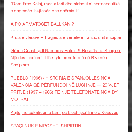
“Dom Fred Kalaj, mes altarit dhe atdheut si hermeneutikë
e shpresës, kujtesës dhe shërbimit”
A PO ARMATOSET BALLKANI?
Kriza e vlerave – Tragjedia e vërtetë e tranzicionit shqiptar
Green Coast sjell Nammos Hotels & Resorts në Shqipëri:
Një destinacion i ri lifestyle merr formë në Rivierën
Shqiptare
PUEBLO (1966) / HISTORIA E SPANJOLLES NGA
VALENCIA QË PËRFUNDOI NË LUSHNJE — 29 VJET
PRITJE (1937 – 1966) TË NJË TELEFONATE NGA DY
MOTRAT
Kujtojmë sakrificën e familjes Lleshi për lirinë e Kosovës
SPAÇI NUK E MPOSHTI SHPIRTIN