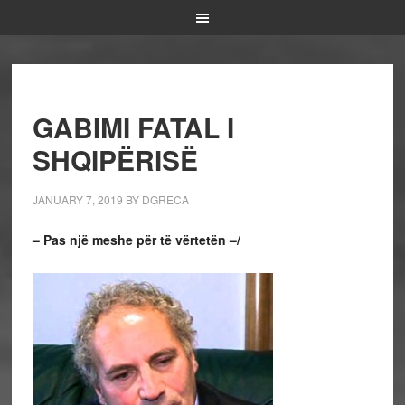
GABIMI FATAL I
SHQIPËRISË
JANUARY 7, 2019
BY
DGRECA
– Pas një meshe për të vërtetën –/