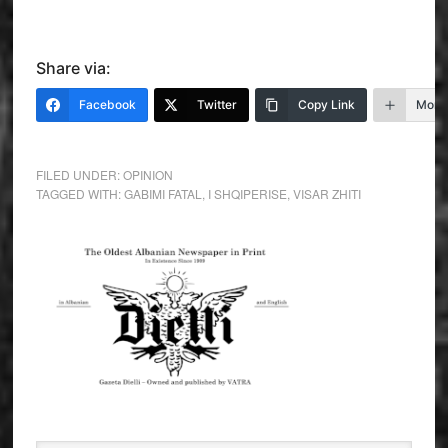
Share via:
Facebook
Twitter
Copy Link
More
FILED UNDER:
OPINION
TAGGED WITH:
GABIMI FATAL
,
I SHQIPERISE
,
VISAR ZHITI