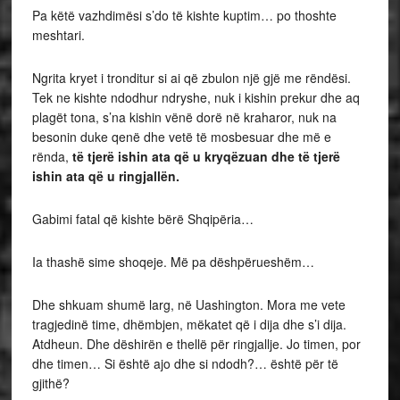
Pa këtë vazhdimësi s’do të kishte kuptim… po thoshte
meshtari.
Ngrita kryet i tronditur si ai që zbulon një gjë me rëndësi.
Tek ne kishte ndodhur ndryshe, nuk i kishin prekur dhe aq
plagët tona, s’na kishin vënë dorë në kraharor, nuk na
besonin duke qenë dhe vetë të mosbesuar dhe më e
rënda,
të tjerë ishin ata që u kryqëzuan dhe të tjerë
ishin ata që u ringjallën.
Gabimi fatal që kishte bërë Shqipëria…
Ia thashë sime shoqeje. Më pa dëshpërueshëm…
Dhe shkuam shumë larg, në Uashington. Mora me vete
tragjedinë time, dhëmbjen, mëkatet që i dija dhe s’i dija.
Atdheun. Dhe dëshirën e thellë për ringjallje. Jo timen, por
dhe timen… Si është ajo dhe si ndodh?… është për të
gjithë?