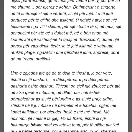
diçka pararendëse, që të mos jetë vetëm për ty, por për sa
më shumë… për njerëz e kohën. Drithmërisht e sinqertë,
që të shërbejë si një e vërtetë, si një përvojë. Le të jetë
qortuese për të gjithë dhe askënd, t’i ngjajë hapjes së një
testamenti nga viti i shkuar, për një zbatim të ri, në mos, një
denoncimi për atë që s’duhet më, që e bën ende më
lodhës atë që vazhdojmë ta quajmë “tranzicion”, duhet një
porosi për vazhdimin tjetër, le të jetë klithmë e vetmuar,
rënkim plage, ngazëllim dhe qëndresë jona, shpresë, dorë
që na tregon drejtimin.
Unë e zgjodha atë që do të doja të thosha, jo për vete,
është si një dashuri, – e dëshpëruar e pa dëshpëruar –
dashuria është dashuri. Thjesht po sjell një zbulesë për atë
që s’ka qenë e mbuluar, që dihet, por nuk është
përmbledhur as si një përfundim e as si një prirje udhe,
s’është në ligj, mbase në përbetimet e fshehta, ngjan me
kodet kafkiane, por gjendet thellë e më më thellë. Më
ndihmoi një meshë ta gjej. Po ua them, është si një
hakmarrje biblike ndaj vetveteve tona, për të gjithe ata “që
nuk e bëjnë historinë, por e pësojmë atë”, jo, jo, shërben