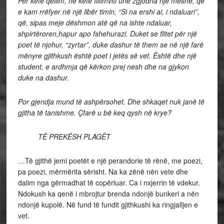
Për këtë qëllim, në këtë fillimviti unë zgjodha një meshë, që
e kam rrëfyer në një libër timin, “Si na ershi ai, i ndaluari”,
që, sipas meje dëshmon atë që na ishte ndaluar,
shpirtëroren,hapur apo fshehurazi. Duket se flitet për një
poet të njohur, “zyrtar”, duke dashur të them se në një farë
mënyre gjithkush është poet i jetës së vet. Është dhe një
student, e ardhmja që kërkon prej nesh dhe na gjykon
duke na dashur.
Por gjendja mund të ashpërsohet. Dhe shkaqet nuk janë të
gjitha të tanishme. Çfarë u bë keq qysh në krye?
TË PREKËSH PLAGËT
…Të gjithë jemi poetët e një perandorie të rënë, me poezi,
pa poezi, mërmërita sërisht. Na ka zënë nën vete dhe
dalim nga gërmadhat të copërluar. Ca i nxjerrin të vdekur.
Ndokush ka qenë i mbrojtur brenda ndonjë bunkeri a nën
ndonjë kupolë. Në fund të fundit gjithkushi ka ringjalljen e
vet.