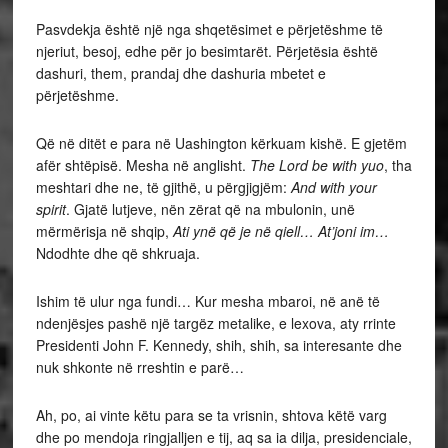
Pasvdekja është një nga shqetësimet e përjetëshme të
njeriut, besoj, edhe për jo besimtarët. Përjetësia është
dashuri, them, prandaj dhe dashuria mbetet e
përjetëshme.
Që në ditët e para në Uashington kërkuam kishë. E gjetëm
afër shtëpisë. Mesha në anglisht.
The Lord be with yuo
, tha
meshtari dhe ne, të gjithë, u përgjigjëm:
And with your
spirit
. Gjatë lutjeve, nën zërat që na mbulonin, unë
mërmërisja në shqip,
Ati ynë që je në qiell… At’joni im…
Ndodhte dhe që shkruaja.
Ishim të ulur nga fundi… Kur mesha mbaroi, në anë të
ndenjësjes pashë një targëz metalike, e lexova, aty rrinte
Presidenti John F. Kennedy, shih, shih, sa interesante dhe
nuk shkonte në rreshtin e parë…
Ah, po, ai vinte këtu para se ta vrisnin, shtova këtë varg
dhe po mendoja ringjalljen e tij, aq sa ia dilja, presidenciale,