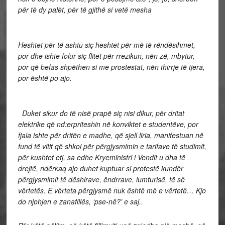
për të dy palët, për të gjithë si vetë mesha
Heshtet për të ashtu siç heshtet për më të rëndësihmet,
por dhe ishte folur siç flitet për rrezikun, nën zë, mbytur,
por që befas shpëthen si me prostestat, nën thirrje të tjera,
por është po ajo.
Duket sikur do të nisë prapë siç nisi dikur, për dritat
elektrike që nd:erpriteshin në konviktet e studentëve, por
fjala ishte për dritën e madhe, që sjell liria, manifestuan në
fund të vitit që shkoi për përgjysmimin e tarifave të studimit,
për kushtet etj, sa edhe Kryeministri i Vendit u dha të
drejtë, ndërkaq ajo duhet kuptuar si protestë kundër
përgjysmimit të dëshirave, ëndrrave, lumturisë, të së
vërtetës. E vërteta përgjysmë nuk është më e vërtetë… Kjo
do njohjen e zanafillës, ‘pse-në?’ e saj..