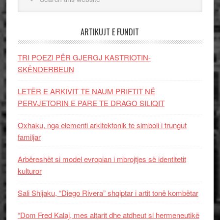
ARTIKUJT E FUNDIT
TRI POEZI PËR GJERGJ KASTRIOTIN-
SKËNDERBEUN
LETËR E ARKIVIT TE NAUM PRIFTIT NË
PERVJETORIN E PARE TE DRAGO SILIQIT
Oxhaku, nga elementi arkitektonik te simboli i trungut
familjar
Arbëreshët si model evropian i mbrojtjes së identitetit
kulturor
Sali Shijaku, “Diego Rivera” shqiptar i artit tonë kombëtar
“Dom Fred Kalaj, mes altarit dhe atdheut si hermeneutikë