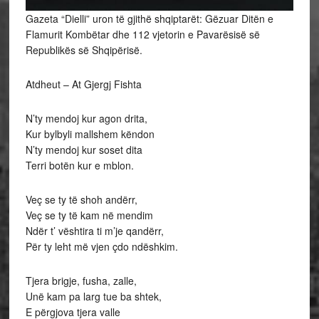
Gazeta “Dielli” uron të gjithë shqiptarët: Gëzuar Ditën e
Flamurit Kombëtar dhe 112 vjetorin e Pavarësisë së
Republikës së Shqipërisë.
Atdheut – At Gjergj Fishta
N’ty mendoj kur agon drita,
Kur bylbyli mallshem këndon
N’ty mendoj kur soset dita
Terri botën kur e mblon.
Veç se ty të shoh andërr,
Veç se ty të kam në mendim
Ndër t’ vështira ti m’je qandërr,
Për ty leht më vjen çdo ndëshkim.
Tjera brigje, fusha, zalle,
Unë kam pa larg tue ba shtek,
E përgjova tjera valle