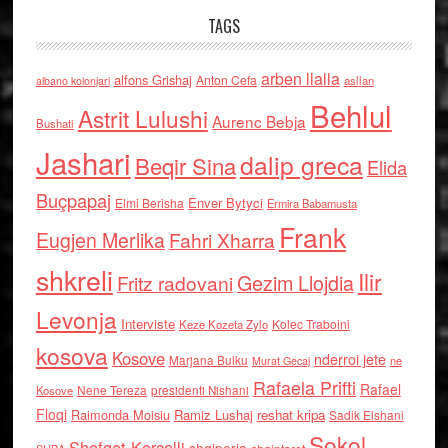
TAGS
arben llalla
alfons Grishaj
Anton Cefa
asllan
albano kolonjari
Behlul
Astrit Lulushi
Aurenc Bebja
Bushati
Jashari
dalip greca
Beqir Sina
Elida
Buçpapaj
Enver Bytyci
Elmi Berisha
Ermira Babamusta
Frank
Eugjen Merlika
Fahri Xharra
shkreli
Ilir
Gezim Llojdia
Fritz radovani
Levonja
Interviste
Kolec Traboini
Keze Kozeta Zylo
kosova
Kosove
nderroi jete
Marjana Bulku
ne
Murat Gecaj
Rafaela Prifti
Rafael
Nene Tereza
Kosove
presidenti Nishani
Floqi
Raimonda Moisiu
Ramiz Lushaj
reshat kripa
Sadik Elshani
Sokol
Shefqet Kercelli
shqiperia