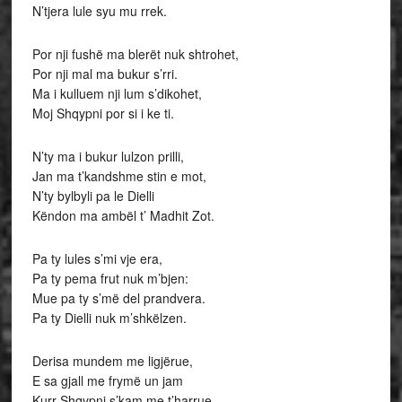
N’tjera lule syu mu rrek.
Por nji fushë ma blerët nuk shtrohet,
Por nji mal ma bukur s’rri.
Ma i kulluem nji lum s’dikohet,
Moj Shqypni por si i ke ti.
N’ty ma i bukur lulzon prilli,
Jan ma t’kandshme stin e mot,
N’ty bylbyli pa le Dielli
Këndon ma ambël t’ Madhit Zot.
Pa ty lules s’mi vje era,
Pa ty pema frut nuk m’bjen:
Mue pa ty s’më del prandvera.
Pa ty Dielli nuk m’shkëlzen.
Derisa mundem me ligjërue,
E sa gjall me frymë un jam
Kurr Shqypni s’kam me t’harrue