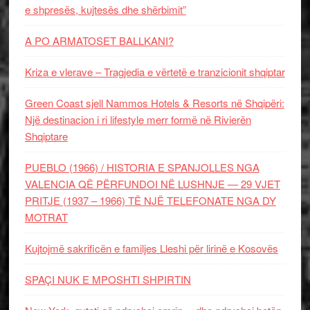
e shpresës, kujtesës dhe shërbimit”
A PO ARMATOSET BALLKANI?
Kriza e vlerave – Tragjedia e vërtetë e tranzicionit shqiptar
Green Coast sjell Nammos Hotels & Resorts në Shqipëri:
Një destinacion i ri lifestyle merr formë në Rivierën
Shqiptare
PUEBLO (1966) / HISTORIA E SPANJOLLES NGA
VALENCIA QË PËRFUNDOI NË LUSHNJE — 29 VJET
PRITJE (1937 – 1966) TË NJË TELEFONATE NGA DY
MOTRAT
Kujtojmë sakrificën e familjes Lleshi për lirinë e Kosovës
SPAÇI NUK E MPOSHTI SHPIRTIN