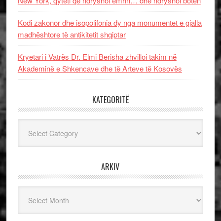
New York, qyteti që ndryshoi emrin… dhe ndryshoi botën
Kodi zakonor dhe isopolifonia dy nga monumentet e gjalla
madhështore të antikitetit shqiptar
Kryetari i Vatrës Dr. Elmi Berisha zhvilloi takim në
Akademinë e Shkencave dhe të Arteve të Kosovës
KATEGORITË
Kategoritë
ARKIV
Arkiv