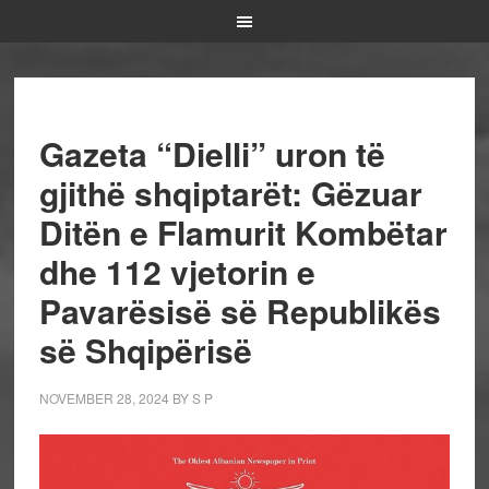
Gazeta “Dielli” uron të
gjithë shqiptarët: Gëzuar
Ditën e Flamurit Kombëtar
dhe 112 vjetorin e
Pavarësisë së Republikës
së Shqipërisë
NOVEMBER 28, 2024
BY
S P