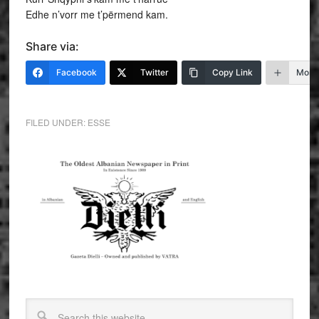
Edhe n’vorr me t’përmend kam.
Share via:
Facebook
Twitter
Copy Link
More
FILED UNDER:
ESSE