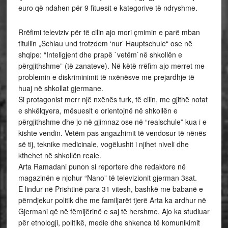
euro që ndahen për 9 fituesit e kategorive të ndryshme.
Rrëfimi televiziv për të cilin ajo mori çmimin e parë mban
titullin „Schlau und trotzdem ‘nur’ Hauptschule“ ose në
shqipe: “Inteligjent dhe prapë `vetëm`në shkollën e
përgjithshme” (të zanateve). Në këtë rrëfim ajo merret me
problemin e diskriminimit të nxënësve me prejardhje të
huaj në shkollat gjermane.
Si protagonist merr një nxënës turk, të cilin, me gjithë notat
e shkëlqyera, mësuesit e orientojnë në shkollën e
përgjithshme dhe jo në gjimnaz ose në “realschule” kua i e
kishte vendin. Vetëm pas angazhimit të vendosur të nënës
së tij, teknike medicinale, vogëlushit i njihet niveli dhe
kthehet në shkollën reale.
Arta Ramadani punon si reportere dhe redaktore në
magazinën e njohur “Nano” të televizionit gjerman 3sat.
E lindur në Prishtinë para 31 vitesh, bashkë me babanë e
përndjekur politik dhe me familjarët tjerë Arta ka ardhur në
Gjermani që në fëmijërinë e saj të hershme. Ajo ka studiuar
për etnologji, politikë, medie dhe shkenca të komunikimit