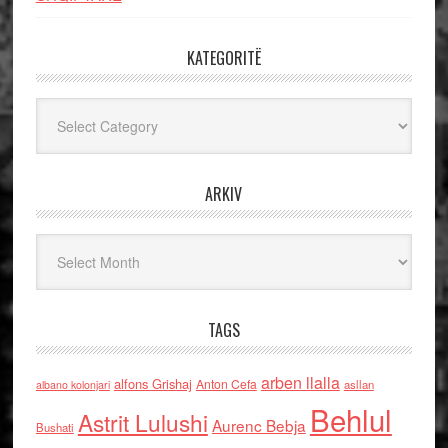
KATEGORITË
Kategoritë
ARKIV
Arkiv
TAGS
arben llalla
alfons Grishaj
Anton Cefa
asllan
albano kolonjari
Behlul
Astrit Lulushi
Aurenc Bebja
Bushati