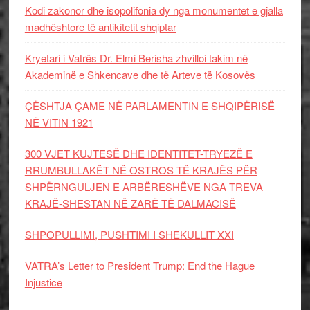
Kodi zakonor dhe isopolifonia dy nga monumentet e gjalla
madhështore të antikitetit shqiptar
Kryetari i Vatrës Dr. Elmi Berisha zhvilloi takim në
Akademinë e Shkencave dhe të Arteve të Kosovës
ÇËSHTJA ÇAME NË PARLAMENTIN E SHQIPËRISË
NË VITIN 1921
300 VJET KUJTESË DHE IDENTITET-TRYEZË E
RRUMBULLAKËT NË OSTROS TË KRAJËS PËR
SHPËRNGULJEN E ARBËRESHËVE NGA TREVA
KRAJË-SHESTAN NË ZARË TË DALMACISË
SHPOPULLIMI, PUSHTIMI I SHEKULLIT XXI
VATRA’s Letter to President Trump: End the Hague
Injustice