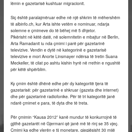
lëmin e gazetarisë kushtuar migracionit.
Siç është paralajmëruar edhe në një shkrim të mëhershëm
të albinfo.ch, kur Arta ishte vetëm e nominuar, ndarja
solemne e çmimeve do të bëhej më 5 dhjetor.
Pikërisht në këtë datë, në solemnitetin e mbajtur në Berlin,
Arta Ramadanit iu nda çmimi i parë për gazetarinë
televizive. Vendin e dytë në kategorinë e gazetarisë
televizive e mori Anorte Linsmayer ndërsa të tretin Suana
Meckeller, të cilat po ashtu kishin hyrë në rrethin e ngushtë
për këtë shpërblim.
Ky çmim është dhënë edhe për dy kategoritë tjera të
gazetarisë: për gazetarinë e shkruar (gazeta dhe internet)
dhe për gazetarinë radiofonike. Për të tri kategoritë janë
ndarë çmimet e para, të dyta dhe të treta.
Për çmimin “Kausa 2012” kanë mundur të konkurrojnë të
gjithë gazetarët në Gjermani që janë më të rinj se 35 vjeç.
Çmimi ka edhe vlerën e tij monetare, gjegjësisht 30 mijë