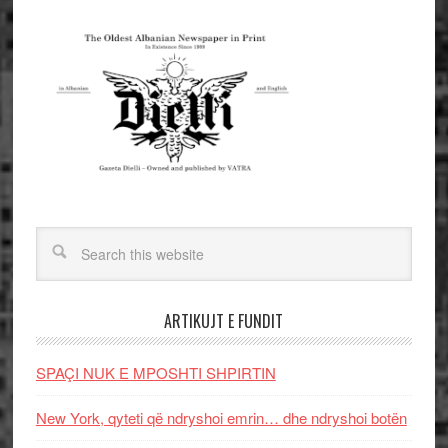
ARTIKUJT E FUNDIT
SPAÇI NUK E MPOSHTI SHPIRTIN
New York, qyteti që ndryshoi emrin… dhe ndryshoi botën