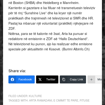
në Boston (SHBA) dhe Heidelberg e Mannheim.
Karrierën si gazetare e ka filluar në transmetuesin televiziv
për të rinj “Sunshine Live” dhe ka kryer një numër
praktikash dhe trajnimesh në televizionet si SWR dhe HR.
Pastaj ka mbaruar një voluntariat (praktikë) njëvjeçare në
ZDF.
Ndërsa, para se të kalonte në 3sat, Arta ka punuar si
redaktore në emisionin e ZDF-së “Hallo Deutschland”.
Në televizionet ku punon, ajo ka realizuar edhe emisione
speciale për aktualitetin në Kosovë. (Burimi Albinfo.Ch)
Share via:
Facebook
Twitter
Copy Link
More
FILED UNDER:
KULTURE
TAGGED WITH:
ARTA RAMADANI
,
E CMIMIT TE PARE
,
FITUSE