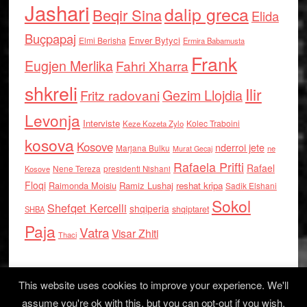
Jashari
dalip greca
Beqir Sina
Elida
Buçpapaj
Enver Bytyci
Elmi Berisha
Ermira Babamusta
Frank
Eugjen Merlika
Fahri Xharra
shkreli
Ilir
Gezim Llojdia
Fritz radovani
Levonja
Interviste
Kolec Traboini
Keze Kozeta Zylo
kosova
Kosove
nderroi jete
Marjana Bulku
ne
Murat Gecaj
Rafaela Prifti
Rafael
Nene Tereza
Kosove
presidenti Nishani
Floqi
Raimonda Moisiu
Ramiz Lushaj
reshat kripa
Sadik Elshani
Sokol
Shefqet Kercelli
shqiperia
shqiptaret
SHBA
Paja
Vatra
Visar Zhiti
Thaci
This website uses cookies to improve your experience. We'll
assume you're ok with this, but you can opt-out if you wish.