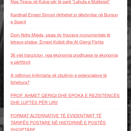
Nga Tirana në Kukaj për të parë “Lahuta e Malësisë”
Kardinali Ernest Simoni rikthehet si dëshmitar në Burgun
e Spaçit
Dom Ndre Mjeda, sipas dy figurave monumentale të
letrave shqipe, Ernest Koliqit dhe At Gjergj Fishta
36 vjet tranzicion, nga ekonomia prodhuese te ekonomia
e përfitimit
A ndihmon krijimtaria në zbulimin e potencialeve të
fshehura?
PROF. AHMET QERIQI DHE EPOKA E REZISTENCЁS
DHE LUFTЁS PЁR LIRI!
FORMAT ALTERNATIVE TË EVIDENTIMIT TË
TARIFËS POSTARE NË HISTORINË E POSTËS
SHQIPTARE