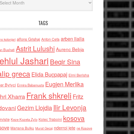
TAGS
arben llalla
alfons Grishaj
Anton Cefa
no kolonjari
Astrit Lulushi
Aurenc Bebja
an Bushati
ehlul Jashari
Beqir Sina
alip greca
Elida Buçpapaj
Elmi Berisha
Eugjen Merlika
er Bytyci
Ermira Babamusta
Frank shkreli
hri Xharra
Fritz
Ilir Levonja
Gezim Llojdia
dovani
kosova
rviste
Kolec Traboini
Keze Kozeta Zylo
sove
nderroi jete
Marjana Bulku
ne Kosove
Murat Gecaj