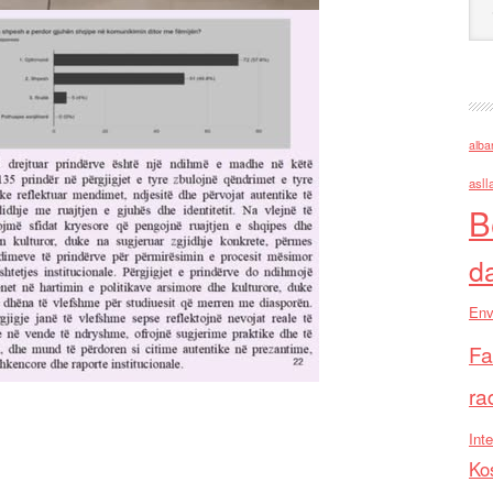
alba
asll
B
d
Env
Fa
ra
Inte
Ko