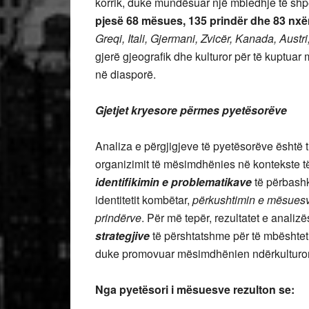
korrik, duke mundësuar një mbledhje të shp
pjesë 68 mësues, 135 prindër dhe 83 nx
Greqi, Itali, Gjermani, Zvicër, Kanada, Austr
gjerë gjeografik dhe kulturor për të kuptua
në diasporë.
Gjetjet kryesore përmes pyetësorëve
Analiza e përgjigjeve të pyetësorëve është 
organizimit të mësimdhënies në kontekste 
identifikimin e problematikave
të përbashk
identitetit kombëtar,
përkushtimin e mësues
prindërve
. Për më tepër, rezultatet e analiz
strategjive
të përshtatshme për të mbështet
duke promovuar mësimdhënien ndërkulturor
Nga pyetësori i mësuesve rezulton se: