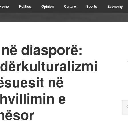
Home
Politics
Opinion
Culture
Sports
Economy
 në diasporë:
dërkulturalizmi
ësuesit në
hvillimin e
uhësor