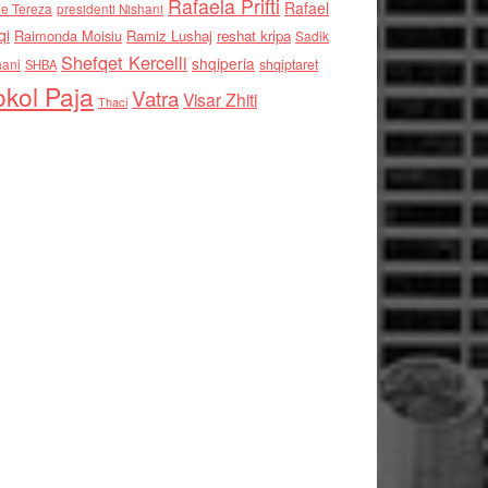
Rafaela Prifti
Rafael
e Tereza
presidenti Nishani
qi
Raimonda Moisiu
Ramiz Lushaj
reshat kripa
Sadik
Shefqet Kercelli
shqiperia
hani
shqiptaret
SHBA
kol Paja
Vatra
Visar Zhiti
Thaci