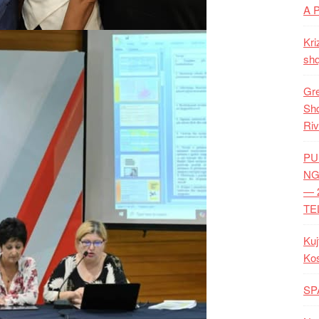
A 
Kri
shq
Gre
Shq
Riv
PU
NG
— 
TE
Kuj
Ko
SP