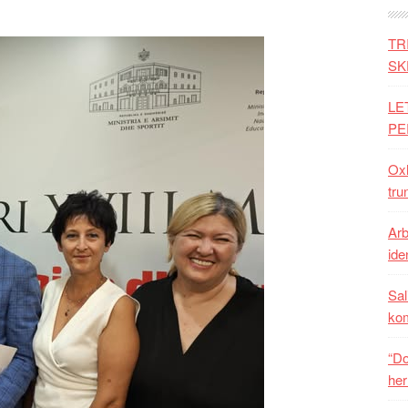
TR
SK
LE
PE
Oxh
tru
Arb
iden
Sal
ko
“Do
her