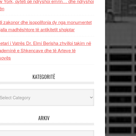
 York, qyteti që ndryshoi emrin… dhe ndryshoi
ën
i zakonor dhe isopolifonia dy nga monumentet
jalla madhështore të antikitetit shqiptar
etari i Vatrës Dr. Elmi Berisha zhvilloi takim në
deminë e Shkencave dhe të Arteve të
sovës
KATEGORITË
egoritë
ARKIV
iv