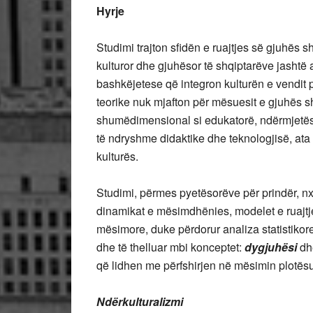
Hyrje
Studimi trajton sfidën e ruajtjes së gjuhës s
kulturor dhe gjuhësor të shqiptarëve jashtë 
bashkëjetese që integron kulturën e vendit pr
teorike nuk mjafton për mësuesit e gjuhës sh
shumëdimensional si edukatorë, ndërmjetës 
të ndryshme didaktike dhe teknologjisë, at
kulturës.
Studimi, përmes pyetësorëve për prindër, 
dinamikat e mësimdhënies, modelet e ruajtj
mësimore, duke përdorur analiza statistikor
dhe të thelluar mbi konceptet:
dygjuhësi
d
që lidhen me përfshirjen në mësimin plotës
Ndërkulturalizmi