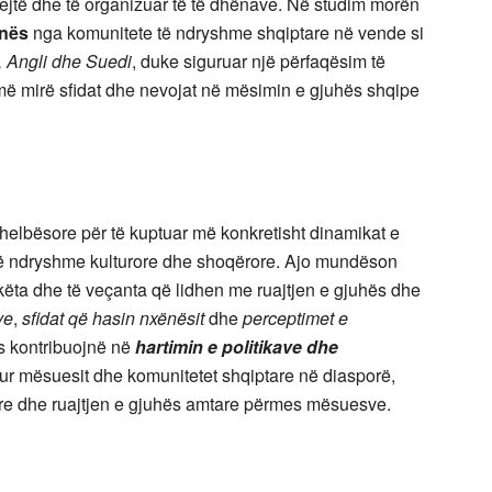
ejtë dhe të organizuar të të dhënave. Në studim morën
ënës
nga komunitete të ndryshme shqiptare në vende si
i, Angli dhe Suedi
, duke siguruar një përfaqësim të
r më mirë sfidat dhe nevojat në mësimin e gjuhës shqipe
thelbësore për të kuptuar më konkretisht dinamikat e
të ndryshme kulturore dhe shoqërore. Ajo mundëson
ëta dhe të veçanta që lidhen me ruajtjen e gjuhës dhe
ve
,
sfidat që hasin nxënësit
dhe
perceptimet e
ës kontribuojnë në
hartimin e politikave dhe
ur mësuesit dhe komunitetet shqiptare në diasporë,
e dhe ruajtjen e gjuhës amtare përmes mësuesve.