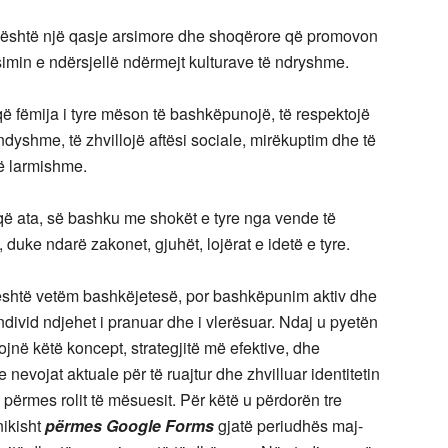
 është një qasje arsimore dhe shoqërore që promovon
imin e ndërsjellë ndërmejt kulturave të ndryshme.
 fëmija i tyre mëson të bashkëpunojë, të respektojë
 ndyshme, të zhvillojë aftësi sociale, mirëkuptim dhe të
 të larmishme.
ë ata, së bashku me shokët e tyre nga vende të
uke ndarë zakonet, gjuhët, lojërat e idetë e tyre.
 është vetëm bashkëjetesë, por bashkëpunim aktiv dhe
ndivid ndjehet i pranuar dhe i vlerësuar. Ndaj u pyetën
jnë këtë koncept, strategjitë më efektive, dhe
nevojat aktuale për të ruajtur dhe zhvilluar identitetin
përmes rolit të mësuesit. Për këtë u përdorën tre
nikisht
përmes Google Forms
gjatë periudhës maj-