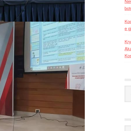
New
bot
Kod
e g
Kry
Aka
Ko
Kat
Ark