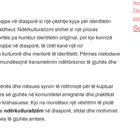
Nen
Flo
Els
hqipe në diasporë si një çështje kyçe për identitetin
So
atdheut. Ndërkulturalizmi shihet si një proces
itës pa humbur identitetin origjinal, por kjo kornizë
qipe në diasporë, të cilët kanë një rol
kulturorë dhe mentorë të identitetit. Përmes metodave
a mundësojnë transmetimin ndërbreznor të gjuhës dhe
nxënës dhe mësues synon të ndihmojë për të kuptuar
es së gjuhës në komunitetet emigrante dhe praktikat
e krahasuese. Kjo na mundësoi një vështrim të plotë
he
ndërkulturalizëm
në diasporë, sfidat dhe motivimet
ues të gjuhës amtare.