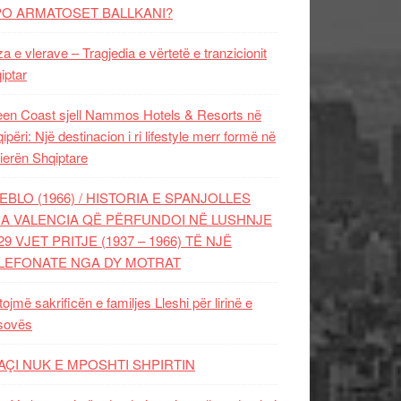
PO ARMATOSET BALLKANI?
za e vlerave – Tragjedia e vërtetë e tranzicionit
iptar
en Coast sjell Nammos Hotels & Resorts në
ipëri: Një destinacion i ri lifestyle merr formë në
ierën Shqiptare
EBLO (1966) / HISTORIA E SPANJOLLES
A VALENCIA QË PËRFUNDOI NË LUSHNJE
29 VJET PRITJE (1937 – 1966) TË NJË
LEFONATE NGA DY MOTRAT
tojmë sakrificën e familjes Lleshi për lirinë e
sovës
AÇI NUK E MPOSHTI SHPIRTIN