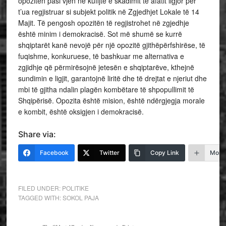
opozitën pasi vjen në kufijtë e skadimit të afatit ligjor për
t’ua regjistruar si subjekt politik në Zgjedhjet Lokale të 14
Majit. Të pengosh opozitën të regjistrohet në zgjedhje
është minim i demokracisë. Sot më shumë se kurrë
shqiptarët kanë nevojë për një opozitë gjithëpërfshirëse, të
fuqishme, konkuruese, të bashkuar me alternativa e
zgjidhje që përmirësojnë jetesën e shqiptarëve, kthejnë
sundimin e ligjit, garantojnë liritë dhe të drejtat e njeriut dhe
mbi të gjitha ndalin plagën kombëtare të shpopullimit të
Shqipërisë. Opozita është mision, është ndërgjegja morale
e kombit, është oksigjen i demokracisë.
Share via:
Facebook
Twitter
Copy Link
More
FILED UNDER:
POLITIKE
TAGGED WITH:
SOKOL PAJA