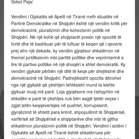
Sokol Paja/
Vendimi i Gjykatës së Apelit në Tiranë rreth situatës në
Partinë Demokratike në Shqipëri është një vendim kritik për
demokracinë, pluralizmin dhe kohezionin politik në
Shqipëri. Në një kohë që shqiptarët presin një opozitë të
fortë dhe të bashkuar për të luftuar të keqen që i qeveris
prej afro një dekade, ky vendim gjyqësor shkatërron në
themel juridiksionin mbi partitë politike dhe veprimtarinë e
lire të partive politike në një shoqëri e shtet demokratik. Ky
vendim gjykate përbën një ditë të keqe për drejtësinë dhe
demokracinë në Shqipëri. Padrejtësisht opozita dënohet
nga një gjykatë që çështjen lehtësisht mund ta kishte
gjykuar muaj më parë. Loja gjyqësore me rishqyrtim në
shkallën e parë të çështjes nuk bën asgjë tjetër veçse i
zgjat jetën keqqeverisjes në pushtet, korrupsionit,
gjynjëzimit të shtetit para krimit, shpopullimit të Shqipërisë,
varfërisë së Shqipërisë e shqiptarëve dhe mbi të gjitha
shkatërron pluralizmin politik në Shqipëri. Vendimi i sotëm i
Gjykatës së Apelit në Tiranë është shkatërrues për