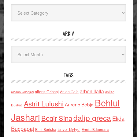
Kategoritë
ARKIV
Arkiv
TAGS
arben llalla
alfons Grishaj
Anton Cefa
asllan
albano kolonjari
Behlul
Astrit Lulushi
Aurenc Bebja
Bushati
Jashari
dalip greca
Beqir Sina
Elida
Buçpapaj
Enver Bytyci
Elmi Berisha
Ermira Babamusta