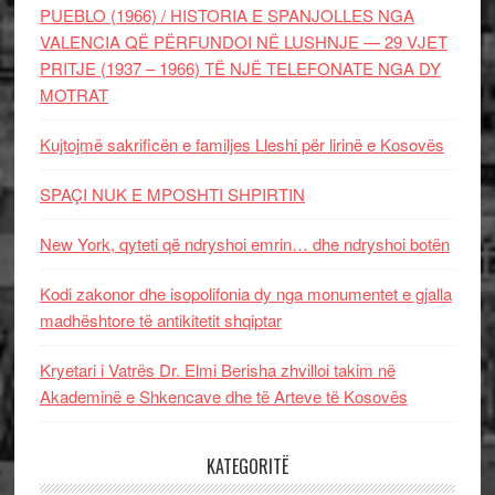
PUEBLO (1966) / HISTORIA E SPANJOLLES NGA
VALENCIA QË PËRFUNDOI NË LUSHNJE — 29 VJET
PRITJE (1937 – 1966) TË NJË TELEFONATE NGA DY
MOTRAT
Kujtojmë sakrificën e familjes Lleshi për lirinë e Kosovës
SPAÇI NUK E MPOSHTI SHPIRTIN
New York, qyteti që ndryshoi emrin… dhe ndryshoi botën
Kodi zakonor dhe isopolifonia dy nga monumentet e gjalla
madhështore të antikitetit shqiptar
Kryetari i Vatrës Dr. Elmi Berisha zhvilloi takim në
Akademinë e Shkencave dhe të Arteve të Kosovës
KATEGORITË