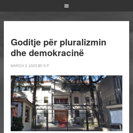
Goditje për pluralizmin
dhe demokracinë
MARCH 3, 2023
BY
S P