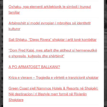
Oxhaku, nga elementi arkitektonik te simboli i trungut
familjar
Arbëreshët si model evropian i mbrojtjes së identitetit
kulturor
Sali Shijaku, “Diego Rivera” shqiptar i artit tonë kombëtar
“Dom Fred Kalaj, mes altarit dhe atdheut si hermeneutikë
e shpresës, kujtesës dhe shërbimit”
A PO ARMATOSET BALLKANI?
Kriza e vlerave – Tragjedia e vërtetë e tranzicionit shqiptar
Green Coast sjell Nammos Hotels & Resorts në Shqipëri:
Një destinacion i ri lifestyle merr formë në Rivierën
Shqiptare