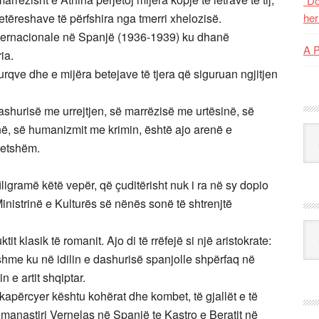
“Do
etëreshave të përfshira nga tmerri xhelozisë.
her
internacionale në Spanjë (1936-1939) ku dhanë
A 
ia.
rqve dhe e mijëra betejave të tjera që siguruan ngjitjen
ashurisë me urrejtjen, së marrëzisë me urtësinë, së
në, së humanizmit me krimin, është ajo arenë e
Kat
rjetshëm.
ligramë këtë vepër, që çuditërisht nuk i ra në sy dopio
inistrinë e Kulturës së nënës sonë të shtrenjtë
Ark
it klasik të romanit. Ajo di të rrëfejë si një aristokrate:
hme ku në idilin e dashurisë spanjolle shpërfaq në
 e artit shqiptar.
kapërcyer kështu kohërat dhe kombet, të gjallët e të
 manastiri Vernelas në Spanjë te Kastro e Beratit në