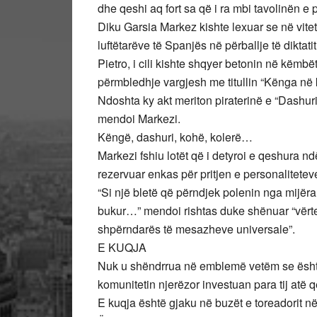
dhe qeshi aq fort sa që i ra mbi tavolinën e 
Diku Garsia Markez kishte lexuar se në vitet
luftëtarëve të Spanjës në përballje të diktatit
Pietro, i cili kishte shqyer betonin në këmbë
përmbledhje vargjesh me titullin “Kënga në 
Ndoshta ky akt meriton piraterinë e “Dashuri
mendoi Markezi.
Këngë, dashuri, kohë, kolerë…
Markezi fshiu lotët që i detyroi e qeshura ndë
rezervuar enkas për pritjen e personaliteteve
“Si një bletë që përndjek polenin nga mijëra 
bukur…” mendoi rishtas duke shënuar “vërtet t
shpërndarës të mesazheve universale”.
E KUQJA
Nuk u shëndrrua në emblemë vetëm se është n
komunitetin njerëzor investuan para tij atë 
E kuqja është gjaku në buzët e toreadorit n