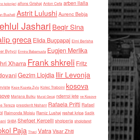
arben llalla
alfons Grishaj
Anton Cefa
no kolonjari
Astrit Lulushi
Aurenc Bebja
an Bushati
ehlul Jashari
Beqir Sina
alip greca
Elida Buçpapaj
Elmi Berisha
Eugjen Merlika
er Bytyci
Ermira Babamusta
Frank shkreli
hri Xharra
Fritz
Ilir Levonja
Gezim Llojdia
dovani
kosova
rviste
Kolec Traboini
Keze Kozeta Zylo
sove
nderroi jete
Marjana Bulku
ne Kosove
Murat Gecaj
Rafaela Prifti
Rafael
e Tereza
presidenti Nishani
qi
Raimonda Moisiu
Ramiz Lushaj
reshat kripa
Sadik
Shefqet Kercelli
shqiperia
hani
shqiptaret
SHBA
kol Paja
Vatra
Visar Zhiti
Thaci