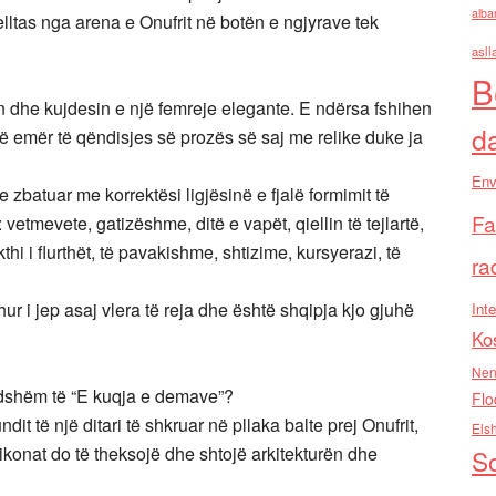
alba
ltas nga arena e Onufrit në botën e ngjyrave tek
asll
B
ën dhe kujdesin e një femreje elegante. E ndërsa fshihen
d
 në emër të qëndisjes së prozës së saj me relike duke ja
Env
ke zbatuar me korrektësi ligjësinë e fjalë formimit të
Fa
etmevete, gatizëshme, ditë e vapët, qiellin të tejlartë,
i i flurthët, të pavakishme, shtizime, kursyerazi, të
ra
ur i jep asaj vlera të reja dhe është shqipja kjo gjuhë
Inte
Ko
Nen
ndshëm të “E kuqja e demave”?
Flo
it të një ditari të shkruar në pllaka balte prej Onufrit,
Els
 ikonat do të theksojë dhe shtojë arkitekturën dhe
So