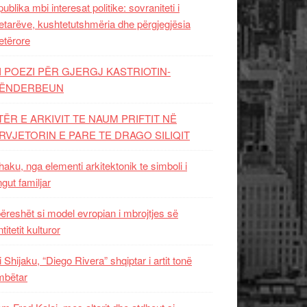
ublika mbi interesat politike: sovraniteti i
etarëve, kushtetutshmëria dhe përgjegjësia
etërore
I POEZI PËR GJERGJ KASTRIOTIN-
ËNDERBEUN
TËR E ARKIVIT TE NAUM PRIFTIT NË
RVJETORIN E PARE TE DRAGO SILIQIT
aku, nga elementi arkitektonik te simboli i
ngut familjar
ëreshët si model evropian i mbrojtjes së
titetit kulturor
i Shijaku, “Diego Rivera” shqiptar i artit tonë
mbëtar