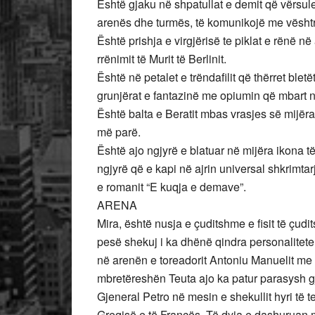
Është gjaku në shpatullat e demit që vërsule
arenës dhe turmës, të komunikojë me vështrim
Është prishja e virgjërisë te piklat e rënë n
rrënimit të Murit të Berlinit.
Është në petalet e trëndafilit që thërret bl
grunjërat e fantazinë me opiumin që mbart 
Është balta e Beratit mbas vrasjes së mijër
më parë.
Është ajo ngjyrë e blatuar në mijëra ikona t
ngjyrë që e kapi në ajrin universal shkrimtar
e romanit “E kuqja e demave”.
ARENA
Mira, është nusja e çuditshme e fisit të çu
pesë shekuj i ka dhënë qindra personalitete
në arenën e toreadorit Antoniu Manuelit me
mbretëreshën Teuta ajo ka patur parasysh g
Gjeneral Petro në mesin e shekullit hyri të 
Greqisë e të Francës. Të dyja e dashuruan mar