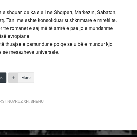
e shquar, që ka sjell në Shqipëri, Markezin, Sabaton,
j. Tani më është konsoliduar si shkrimtare e mirëfilltë.
r tre romanet e saj më të arrirë e pse jo e mundshme
sisë evropiane.
shtë thuajse e pamundur e po qe se u bë e mundur kjo
alës së mesazheve universale.
nk
More
KSI
,
NOVRUZ XH. SHEHU