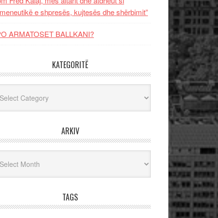
m Fred Kalaj, mes altarit dhe atdheut si
meneutikë e shpresës, kujtesës dhe shërbimit”
PO ARMATOSET BALLKANI?
KATEGORITË
egoritë
ARKIV
iv
TAGS