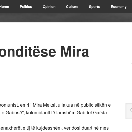
Home
Politics
Opinion
Culture
Sports
Economy
ronditëse Mira
munist, emri i Mira Meksit u lakua në publicistikën e
te e Gabosë”, kolumbianit të famshëm Gabriel Garsia
menaxherët e tij të kujdesshëm, vendosi duart në mes