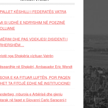
PALLET KËSHILLI I FEDERATËS VATRA
MI SI UDHË E NDRYSHIM NË POEZINË
OLLIANE
MËRIM DHE PAS VDEKJES! DISIDENTI I
ËRHERSHËM…
riotë nga Shqipëria vizituan Vatrën
ëseardhje në Shqipëri, Ambasador Eric Wendt
SOVA E KA FITUAR LUFTËN, POR PAQEN
HET TA FITOJË EDHE NË INSTITUCIONE!
nderbeg, mburoja e Arbërisë dhe gjeniu
tarak në faqet e Giovanni Carlo Saraceni-t