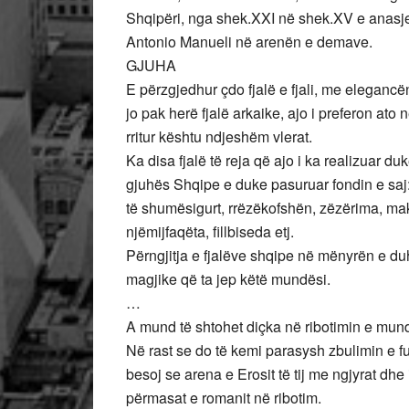
Shqipëri, nga shek.XXI në shek.XV e anasjel
Antonio Manueli në arenën e demave.
GJUHA
E përzgjedhur çdo fjalë e fjali, me eleganc
jo pak herë fjalë arkaike, ajo i preferon ato
rritur kështu ndjeshëm vlerat.
Ka disa fjalë të reja që ajo i ka realizuar du
gjuhës Shqipe e duke pasuruar fondin e saj: v
të shumësigurt, rrëzëkofshën, zëzërima, makth
njëmijfaqëta, fillbiseda etj.
Përngjitja e fjalëve shqipe në mënyrën e duh
magjike që ta jep këtë mundësi.
…
A mund të shtohet diçka në ribotimin e mu
Në rast se do të kemi parasysh zbulimin e fund
besoj se arena e Erosit të tij me ngjyrat dhe
përmasat e romanit në ribotim.