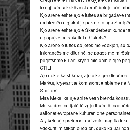
të ngjitura sokakëve si armë beteje prej mbr
Kjo arenë është ajo e luftës së brigadave 
emblemën e gjakut jo pak djem nga Shqipër
Kjo arenë është ajo e Skënderbeut kundër tu
e popujve në shkallët e historisë.
Kjo arenë e luftës së jetës me vdekjen, së d
injorancës me diturinë, së paqes me mirësi
përjetshme ku arti kryen misionin e tij të pë
STILI
Ajo nuk e ka shkruar, ajo e ka qëndisur me fi
Markut, kryetarit të komisionit emblemë në M
Shqipëri.
Mira Meksi ka një stil të vetin brenda konstrukt
Me kujdes me fjalë të zgjedhura të madhëris
sallonet evropiane kulturën dhe personalitetin
Aty këtu ajo preferon realizmin magjik duke 
vdekurit, mistikën e realen, duke kaluar nga