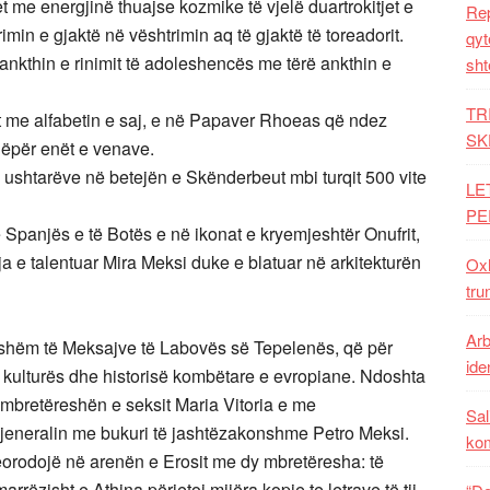
t me energjinë thuajse kozmike të vjelë duartrokitjet e
Rep
in e gjaktë në vështrimin aq të gjaktë të toreadorit.
qyt
ë ankthin e rinimit të adoleshencës me tërë ankthin e
sht
TR
etët me alfabetin e saj, e në Papaver Rhoeas që ndez
SK
nëpër enët e venave.
a ushtarëve në betejën e Skënderbeut mbi turqit 500 vite
LE
PE
ë Spanjës e të Botës e në ikonat e kryemjeshtër Onufrit,
ja e talentuar Mira Meksi duke e blatuar në arkitekturën
Oxh
tru
Arb
ditshëm të Meksajve të Labovës së Tepelenës, që për
iden
 kulturës dhe historisë kombëtare e evropiane. Ndoshta
 mbretëreshën e seksit Maria Vitoria e me
Sal
jeneralin me bukuri të jashtëzakonshme Petro Meksi.
ko
teorodojë në arenën e Erosit me dy mbretëresha: të
rëzisht e Athina përjetoj mijëra kopje te letrave të tij,