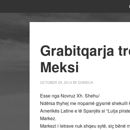
Grabitqarja t
Meksi
OCTOBER 29, 2014
BY
DGRECA
Esse nga Novruz Xh. Shehu/
Ndërsa thyhej me rropamë gjysmë shekulli ko
Amerikës Latine e të Spanjës si “Lulja pira
Markez.
Markezi i letrave nuk shqeu sytë, siç bënë 