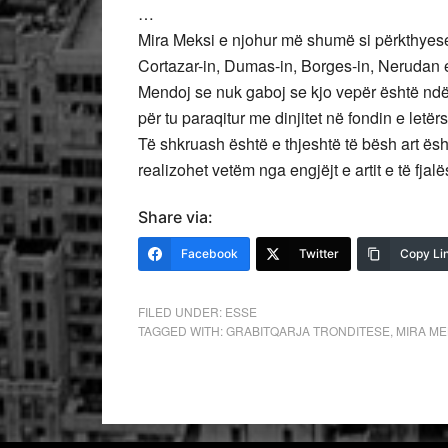
…
Mira Meksi e njohur më shumë si përkthyese 
Cortazar-in, Dumas-in, Borges-in, Nerudan et
Mendoj se nuk gaboj se kjo vepër është ndë
për tu paraqitur me dinjitet në fondin e letër
Të shkruash është e thjeshtë të bësh art ë
realizohet vetëm nga engjëjt e artit e të fj
Share via:
Facebook
Twitter
Copy Li
FILED UNDER:
ESSE
TAGGED WITH:
GRABITQARJA TRONDITESE
,
MIRA ME