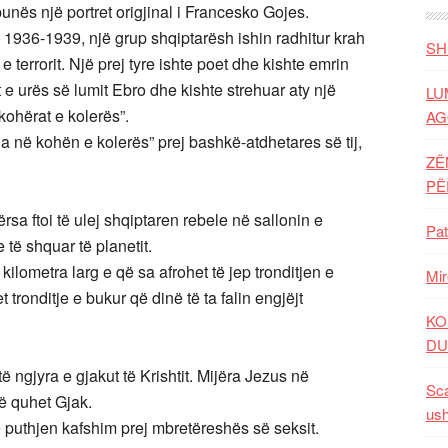
punës një portret origjinal i Francesko Gojes.
 1936-1939, një grup shqiptarësh ishin radhitur krah
SH
 e terrorit. Një prej tyre ishte poet dhe kishte emrin
t e urës së lumit Ebro dhe kishte strehuar aty një
LU
kohërat e kolerës”.
AG
a në kohën e kolerës” prej bashkë-atdhetares së tij,
ZË
P
rsa ftoi të ulej shqiptaren rebele në sallonin e
Pat
 të shquar të planetit.
kilometra larg e që sa afrohet të jep tronditjen e
Mir
ronditje e bukur që dinë të ta falin engjëjt
KO
DU
gjyra e gjakut të Krishtit. Mijëra Jezus në
Sca
që quhet Gjak.
ush
ë puthjen kafshim prej mbretëreshës së seksit.