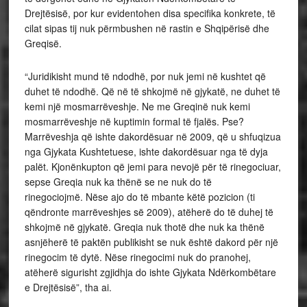
Drejtësisë, por kur evidentohen disa specifika konkrete, të
cilat sipas tij nuk përmbushen në rastin e Shqipërisë dhe
Greqisë.
“Juridikisht mund të ndodhë, por nuk jemi në kushtet që
duhet të ndodhë. Që në të shkojmë në gjykatë, ne duhet të
kemi një mosmarrëveshje. Ne me Greqinë nuk kemi
mosmarrëveshje në kuptimin formal të fjalës. Pse?
Marrëveshja që ishte dakordësuar në 2009, që u shfuqizua
nga Gjykata Kushtetuese, ishte dakordësuar nga të dyja
palët. Kjonënkupton që jemi para nevojë për të rinegociuar,
sepse Greqia nuk ka thënë se ne nuk do të
rinegociojmë. Nëse ajo do të mbante këtë pozicion (ti
qëndronte marrëveshjes së 2009), atëherë do të duhej të
shkojmë në gjykatë. Greqia nuk thotë dhe nuk ka thënë
asnjëherë të paktën publikisht se nuk është dakord për një
rinegocim të dytë. Nëse rinegocimi nuk do pranohej,
atëherë sigurisht zgjidhja do ishte Gjykata Ndërkombëtare
e Drejtësisë”, tha ai.