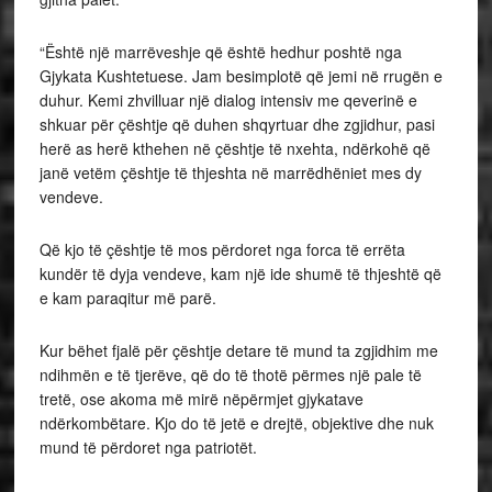
“Është një marrëveshje që është hedhur poshtë nga
Gjykata Kushtetuese. Jam besimplotë që jemi në rrugën e
duhur. Kemi zhvilluar një dialog intensiv me qeverinë e
shkuar për çështje që duhen shqyrtuar dhe zgjidhur, pasi
herë as herë kthehen në çështje të nxehta, ndërkohë që
janë vetëm çështje të thjeshta në marrëdhëniet mes dy
vendeve.
Që kjo të çështje të mos përdoret nga forca të errëta
kundër të dyja vendeve, kam një ide shumë të thjeshtë që
e kam paraqitur më parë.
Kur bëhet fjalë për çështje detare të mund ta zgjidhim me
ndihmën e të tjerëve, që do të thotë përmes një pale të
tretë, ose akoma më mirë nëpërmjet gjykatave
ndërkombëtare. Kjo do të jetë e drejtë, objektive dhe nuk
mund të përdoret nga patriotët.