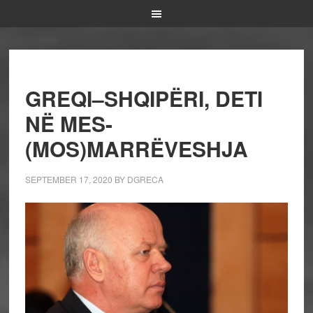
GREQI–SHQIPËRI, DETI
NË MES-
(MOS)MARRËVESHJA
SEPTEMBER 17, 2020
BY
DGRECA