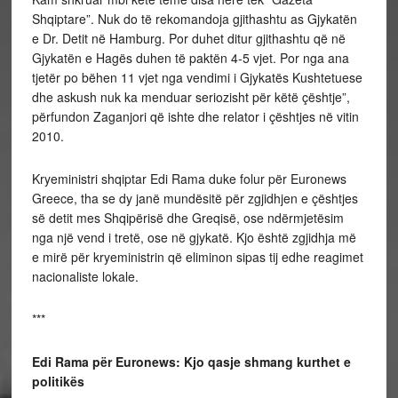
Shqiptare”. Nuk do të rekomandoja gjithashtu as Gjykatën
e Dr. Detit në Hamburg. Por duhet ditur gjithashtu që në
Gjykatën e Hagës duhen të paktën 4-5 vjet. Por nga ana
tjetër po bëhen 11 vjet nga vendimi i Gjykatës Kushtetuese
dhe askush nuk ka menduar seriozisht për këtë çështje”,
përfundon Zaganjori që ishte dhe relator i çështjes në vitin
2010.
Kryeministri shqiptar Edi Rama duke folur për Euronews
Greece, tha se dy janë mundësitë për zgjidhjen e çështjes
së detit mes Shqipërisë dhe Greqisë, ose ndërmjetësim
nga një vend i tretë, ose në gjykatë. Kjo është zgjidhja më
e mirë për kryeministrin që eliminon sipas tij edhe reagimet
nacionaliste lokale.
***
Edi Rama për Euronews: Kjo qasje shmang kurthet e
politikës