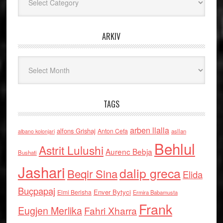
ARKIV
Arkiv
TAGS
arben llalla
alfons Grishaj
Anton Cefa
asllan
albano kolonjari
Behlul
Astrit Lulushi
Aurenc Bebja
Bushati
Jashari
dalip greca
Beqir Sina
Elida
Buçpapaj
Enver Bytyci
Elmi Berisha
Ermira Babamusta
Frank
Eugjen Merlika
Fahri Xharra