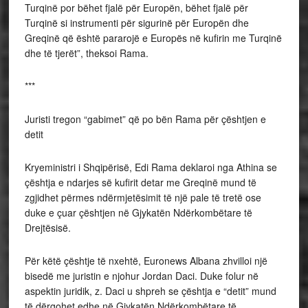
Turqinë por bëhet fjalë për Europën, bëhet fjalë për
Turqinë si instrumenti për sigurinë për Europën dhe
Greqinë që është pararojë e Europës në kufirin me Turqinë
dhe të tjerët”, theksoi Rama.
***
Juristi tregon “gabimet” që po bën Rama për çështjen e
detit
Kryeministri i Shqipërisë, Edi Rama deklaroi nga Athina se
çështja e ndarjes së kufirit detar me Greqinë mund të
zgjidhet përmes ndërmjetësimit të një pale të tretë ose
duke e çuar çështjen në Gjykatën Ndërkombëtare të
Drejtësisë.
Për këtë çështje të nxehtë, Euronews Albana zhvilloi një
bisedë me juristin e njohur Jordan Daci. Duke folur në
aspektin juridik, z. Daci u shpreh se çështja e “detit” mund
të dërgohet edhe në Gjykatën Ndërkombëtare të