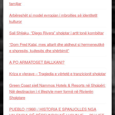
familjar
Arbëreshët si model evropian i mbrojtjes së identitetit
kulturor
Sali Shijaku, “Diego Rivera” shqiptar i artit tonë kombëtar
“Dom Fred Kalaj, mes altarit dhe atdheut si hermeneutikë
e shpresës, kujtesës dhe shërbimit”
A PO ARMATOSET BALLKANI?
Kriza e vlerave – Tragjedia e vërtetë e tranzicionit shqiptar
Green Coast sjell Nammos Hotels & Resorts në Shqipëri:
Një destinacion i ri lifestyle merr formë në Rivierën
Shqiptare
PUEBLO (1966) / HISTORIA E SPANJOLLES NGA