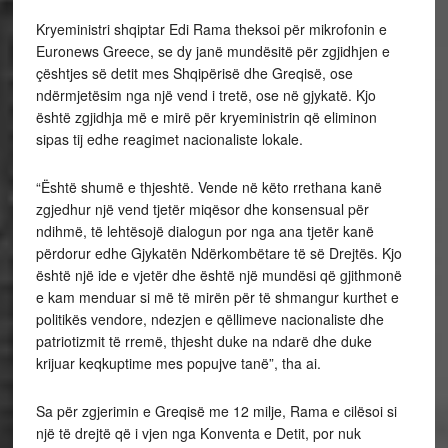
Kryeministri shqiptar Edi Rama theksoi për mikrofonin e
Euronews Greece, se dy janë mundësitë për zgjidhjen e
çështjes së detit mes Shqipërisë dhe Greqisë, ose
ndërmjetësim nga një vend i tretë, ose në gjykatë. Kjo
është zgjidhja më e mirë për kryeministrin që eliminon
sipas tij edhe reagimet nacionaliste lokale.
“Është shumë e thjeshtë. Vende në këto rrethana kanë
zgjedhur një vend tjetër miqësor dhe konsensual për
ndihmë, të lehtësojë dialogun por nga ana tjetër kanë
përdorur edhe Gjykatën Ndërkombëtare të së Drejtës. Kjo
është një ide e vjetër dhe është një mundësi që gjithmonë
e kam menduar si më të mirën për të shmangur kurthet e
politikës vendore, ndezjen e qëllimeve nacionaliste dhe
patriotizmit të rremë, thjesht duke na ndarë dhe duke
krijuar keqkuptime mes popujve tanë”, tha ai.
Sa për zgjerimin e Greqisë me 12 milje, Rama e cilësoi si
një të drejtë që i vjen nga Konventa e Detit, por nuk