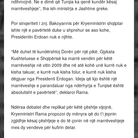
ndihmojnë. Ne e dimë që Turqia ka qenë kundër kësaj
marrëveshjeje”, tha ish-ministrja e Jashtme greke.
Por sinqeriteti i znj. Bakoyannis për Kryeministrin shqiptar
ishte një e pavërtetë duke u shprehur se aso kohe,
Presidentin Erdoan nuk e njihte.
“Më duhet të kundërshtoj Dorën për një pikë, Gjykata
Kushtetuese e Shqipërisë ka marrë vendim për këtë
marrëveshje në vitin 2009 dhe në atë kohë unë kurrë nuk e
kisha takuar, e kurrë nuk kisha folur, e kurrë nuk kisha
dëgjuar nga Presidenti Erdogan. Ideja që kjo është një
marrëveshje e parandaluar nga ndërhyrja e Turqisë është
absolutisht e pavërtetë”, deklaroi Rama.
Ndërsa debatet dhe replikat për këtë çështje vijojnë,
Kryeministri Rama propozoi dy mënyra që do t’i jepnin
zgjidhje kësaj çështjeje e do të çonin në një marrëveshjeje
mes dy vendeve për kufirin detar.