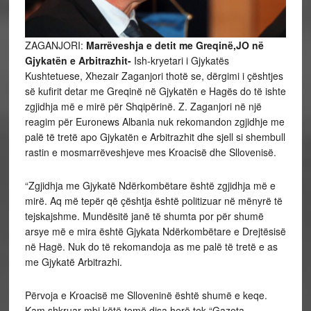
ZAGANJORI:
Marrëveshja e detit me Greqinë,JO në
Gjykatën e Arbitrazhit-
Ish-kryetari i Gjykatës
Kushtetuese, Xhezair Zaganjori thotë se, dërgimi i çështjes
së kufirit detar me Greqinë në Gjykatën e Hagës do të ishte
zgjidhja më e mirë për Shqipërinë. Z. Zaganjori në një
reagim për Euronews Albania nuk rekomandon zgjidhje me
palë të tretë apo Gjykatën e Arbitrazhit dhe sjell si shembull
rastin e mosmarrëveshjeve mes Kroacisë dhe Sllovenisë.
“Zgjidhja me Gjykatë Ndërkombëtare është zgjidhja më e
mirë. Aq më tepër që çështja është politizuar në mënyrë të
tejskajshme. Mundësitë janë të shumta por për shumë
arsye më e mira është Gjykata Ndërkombëtare e Drejtësisë
në Hagë. Nuk do të rekomandoja as me palë të tretë e as
me Gjykatë Arbitrazhi.
Përvoja e Kroacisë me Slloveninë është shumë e keqe.
Kam shkruar mbi këtë temë disa herë tek “Gazeta