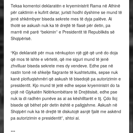
Teksa komentoi deklaratën e kryeministrit Rama në Athinë
për caktimin e kufirit detar, juristi hodhi dyshime se mund të
jenë shkëmbyer biseda sekrete mes të dyja palëve. Ai
thotë se askush nuk ka të drejtë të flasë për detin, pa
marrë më parë “bekimin” e Presidentit të Republikës së
Shqipërisë.
“Kjo deklaratë për mua nënkupton një gjë që unë do doja
që mos të ishte e vërtetë, që me siguri mund të jenë
zhvilluar biseda sekrete mes dy vendeve. Edhe pse në
rastin tonë në shkelje flagrante të kushtetutës, sepse nuk
kanë plotfuqishmëri që askush të bisedojë pa autorizimin e
presidentit. Kjo mund të jetë edhe sepse kryeministri do ta
çojë në Gjykatën Ndërkombëtare të Drejtësisë, edhe pse
nuk ia di radhën punëve as ai as këshilltarët e tij. Çdo lloj
bisede që bëhet për detin është e paligjshme. Askush në
Shqipëri nuk ka të drejtë të diskutojë asnjë fjalë me askënd
pa autorizimin e presidentit”, shtoi ai.
***