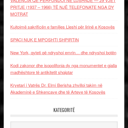
VALENCIA QË PËRFUNDOI NË LUSHNJE — 29 VJET
PRITJE (1937 – 1966) TË NJË TELEFONATE NGA DY
MOTRAT
Kujtojmë sakrificën e familjes Lleshi për lirinë e Kosovës
SPAÇI NUK E MPOSHTI SHPIRTIN
New York, qyteti që ndryshoi emrin… dhe ndryshoi botën
Kodi zakonor dhe isopolifonia dy nga monumentet e gjalla
madhështore të antikitetit shqiptar
Kryetari i Vatrës Dr. Elmi Berisha zhvilloi takim në
Akademinë e Shkencave dhe të Arteve të Kosovës
KATEGORITË
Kategoritë