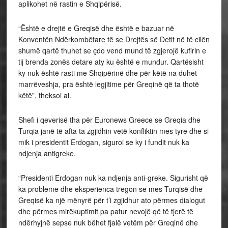
aplikohet në rastin e Shqipërisë.
“Është e drejtë e Greqisë dhe është e bazuar në
Konventën Ndërkombëtare të se Drejtës së Detit në të cilën
shumë qartë thuhet se çdo vend mund të zgjerojë kufirin e
tij brenda zonës detare aty ku është e mundur. Qartësisht
ky nuk është rasti me Shqipërinë dhe për këtë na duhet
marrëveshja, pra është legjitime për Greqinë që ta thotë
këtë”, theksoi ai.
Shefi i qeverisë tha për Euronews Greece se Greqia dhe
Turqia janë të afta ta zgjidhin vetë konfliktin mes tyre dhe si
mik i presidentit Erdogan, siguroi se ky i fundit nuk ka
ndjenja antigreke.
“Presidenti Erdogan nuk ka ndjenja anti-greke. Sigurisht që
ka probleme dhe eksperienca tregon se mes Turqisë dhe
Greqisë ka një mënyrë për t’i zgjidhur ato përmes dialogut
dhe përmes mirëkuptimit pa patur nevojë që të tjerë të
ndërhyjnë sepse nuk bëhet fjalë vetëm për Greqinë dhe