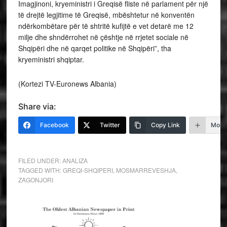
Imagjinoni, kryeministri i Greqisë fliste në parlament për një
të drejtë legjitime të Greqisë, mbështetur në konventën
ndërkombëtare për të shtritë kufijtë e vet detarë me 12
milje dhe shndërrohet në çështje në rrjetet sociale në
Shqipëri dhe në qarqet politike në Shqipëri”, tha
kryeministri shqiptar.
(Kortezi TV-Euronews Albania)
Share via:
Facebook
Twitter
Copy Link
More
FILED UNDER:
ANALIZA
TAGGED WITH:
GREQI-SHQIPERI
,
MOSMARREVESHJA
,
ZAGONJORI