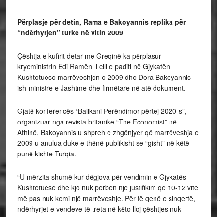
Përplasje për detin, Rama e Bakoyannis replika për
“ndërhyrjen” turke në vitin 2009
Çështja e kufirit detar me Greqinë ka përplasur
kryeministrin Edi Ramën, i cili e paditi në Gjykatën
Kushtetuese marrëveshjen e 2009 dhe Dora Bakoyannis
ish-ministre e Jashtme dhe firmëtare në atë dokument.
Gjatë konferencës “Ballkani Perëndimor përtej 2020-s”,
organizuar nga revista britanike “The Economist” në
Athinë, Bakoyannis u shpreh e zhgënjyer që marrëveshja e
2009 u anulua duke e thënë publikisht se “gisht” në këtë
punë kishte Turqia.
“U mërzita shumë kur dëgjova për vendimin e Gjykatës
Kushtetuese dhe kjo nuk përbën një justifikim që 10-12 vite
më pas nuk kemi një marrëveshje. Për të qenë e sinqertë,
ndërhyrjet e vendeve të treta në këto lloj çështjes nuk