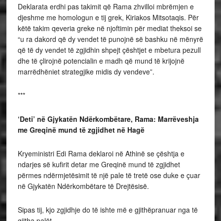
Deklarata erdhi pas takimit që Rama zhvilloi mbrëmjen e
djeshme me homologun e tij grek, Kiriakos Mitsotaqis. Për
këtë takim qeveria greke në njoftimin për mediat theksoi se
“u ra dakord që dy vendet të punojnë së bashku në mënyrë
që të dy vendet të zgjidhin shpejt çështjet e mbetura pezull
dhe të çlirojnë potencialin e madh që mund të krijojnë
marrëdhëniet strategjike midis dy vendeve”.
***
‘Deti’ në Gjykatën Ndërkombëtare, Rama: Marrëveshja
me Greqinë mund të zgjidhet në Hagë
Kryeministri Edi Rama deklaroi në Athinë se çështja e
ndarjes së kufirit detar me Greqinë mund të zgjidhet
përmes ndërmjetësimit të një pale të tretë ose duke e çuar
në Gjykatën Ndërkombëtare të Drejtësisë.
Sipas tij, kjo zgjidhje do të ishte më e gjithëpranuar nga të
gjitha palët.