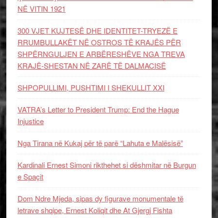
NË VITIN 1921
300 VJET KUJTESË DHE IDENTITET-TRYEZË E
RRUMBULLAKËT NË OSTROS TË KRAJËS PËR
SHPËRNGULJEN E ARBËRESHËVE NGA TREVA
KRAJË-SHESTAN NË ZARË TË DALMACISË
SHPOPULLIMI, PUSHTIMI I SHEKULLIT XXI
VATRA’s Letter to President Trump: End the Hague
Injustice
Nga Tirana në Kukaj për të parë “Lahuta e Malësisë”
Kardinali Ernest Simoni rikthehet si dëshmitar në Burgun
e Spaçit
Dom Ndre Mjeda, sipas dy figurave monumentale të
letrave shqipe, Ernest Koliqit dhe At Gjergj Fishta