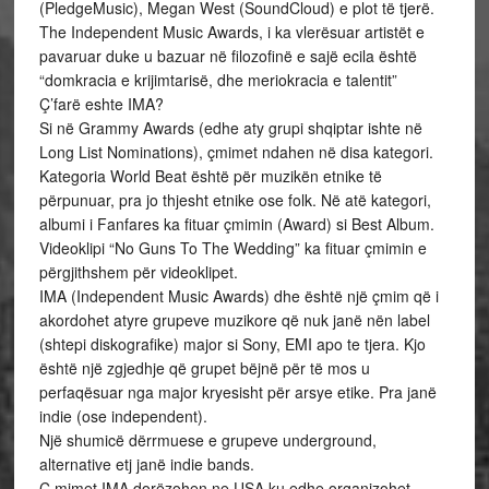
(PledgeMusic), Megan West (SoundCloud) e plot të tjerë.
The Independent Music Awards, i ka vlerësuar artistët e
pavaruar duke u bazuar në filozofinë e sajë ecila është
“domkracia e krijimtarisë, dhe meriokracia e talentit”
Ç’farë eshte IMA?
Si në Grammy Awards (edhe aty grupi shqiptar ishte në
Long List Nominations), çmimet ndahen në disa kategori.
Kategoria World Beat është për muzikën etnike të
përpunuar, pra jo thjesht etnike ose folk. Në atë kategori,
albumi i Fanfares ka fituar çmimin (Award) si Best Album.
Videoklipi “No Guns To The Wedding” ka fituar çmimin e
përgjithshem për videoklipet.
IMA (Independent Music Awards) dhe është një çmim që i
akordohet atyre grupeve muzikore që nuk janë nën label
(shtepi diskografike) major si Sony, EMI apo te tjera. Kjo
është një zgjedhje që grupet bëjnë për të mos u
perfaqësuar nga major kryesisht për arsye etike. Pra janë
indie (ose independent).
Një shumicë dërrmuese e grupeve underground,
alternative etj janë indie bands.
Ç mimet IMA dorëzohen ne USA ku edhe organizohet