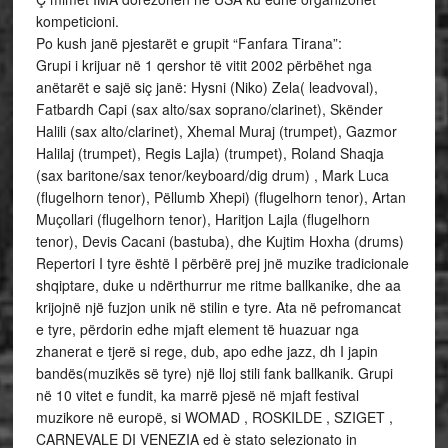
kompeticioni.
Po kush janë pjestarët e grupit “Fanfara Tirana”:
Grupi i krijuar në 1 qershor të vitit 2002 përbëhet nga
anëtarët e sajë siç janë: Hysni (Niko) Zela( leadvoval),
Fatbardh Capi (sax alto/sax soprano/clarinet), Skënder
Halili (sax alto/clarinet), Xhemal Muraj (trumpet), Gazmor
Halilaj (trumpet), Regis Lajla) (trumpet), Roland Shaqja
(sax baritone/sax tenor/keyboard/dig drum) , Mark Luca
(flugelhorn tenor), Pëllumb Xhepi) (flugelhorn tenor), Artan
Muçollari (flugelhorn tenor), Haritjon Lajla (flugelhorn
tenor), Devis Cacani (bastuba), dhe Kujtim Hoxha (drums)
Repertori I tyre është I përbërë prej jnë muzike tradicionale
shqiptare, duke u ndërthurrur me ritme ballkanike, dhe aa
krijojnë një fuzjon unik në stilin e tyre. Ata në pefromancat
e tyre, përdorin edhe mjaft element të huazuar nga
zhanerat e tjerë si rege, dub, apo edhe jazz, dh I japin
bandës(muzikës së tyre) një lloj stili fank ballkanik. Grupi
në 10 vitet e fundit, ka marrë pjesë në mjaft festival
muzikore në europë, si WOMAD , ROSKILDE , SZIGET ,
CARNEVALE DI VENEZIA ed è stato selezionato in