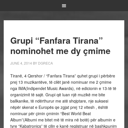
Grupi “Fanfara Tirana”
nominohet me dy çmime
JUNE 4, 2014
BY
DGRECA
Tiranë, 4 Qershor / “Fanfara Tirana” quhet grupi i përbëre
prej 13 muzikantëve, të cilët janë nominuar me 2 çmime
nga IMA(Indipendet Music Awards), në edicionin e 13-të të
organizimit të sajë. Grupi që luan një muzikë me bite
ballkanike, të ndërthurur me atë shqiptare, nje suksesi
nëpër skenat e Europës qe zgjat prej 12 vitesh , është
nominuar për çimin çmimin “Best World Beat
Album”(Albumi me bitet më të mira në botë) për albumin e
tyre “Kabatronics” të cilin e kanë regjistruar në bashkpunim