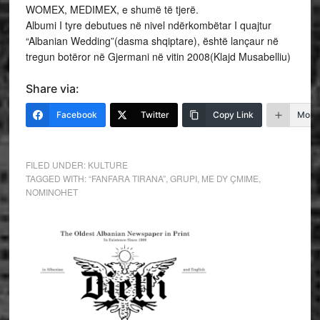
WOMEX, MEDIMEX, e shumë të tjerë.
Albumi I tyre debutues në nivel ndërkombëtar I quajtur
“Albanian Wedding”(dasma shqiptare), është lançaur në
tregun botëror në Gjermani në vitin 2008(Klajd Musabelliu)
Share via:
Facebook
Twitter
Copy Link
More
FILED UNDER:
KULTURE
TAGGED WITH:
“FANFARA TIRANA”
,
GRUPI
,
ME DY ÇMIME
,
NOMINOHET