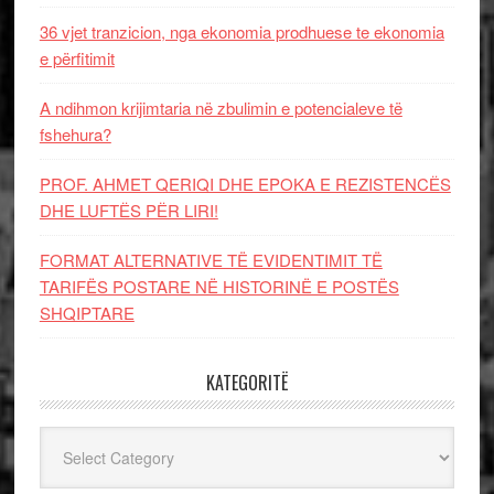
36 vjet tranzicion, nga ekonomia prodhuese te ekonomia
e përfitimit
A ndihmon krijimtaria në zbulimin e potencialeve të
fshehura?
PROF. AHMET QERIQI DHE EPOKA E REZISTENCЁS
DHE LUFTЁS PЁR LIRI!
FORMAT ALTERNATIVE TË EVIDENTIMIT TË
TARIFËS POSTARE NË HISTORINË E POSTËS
SHQIPTARE
KATEGORITË
Kategoritë