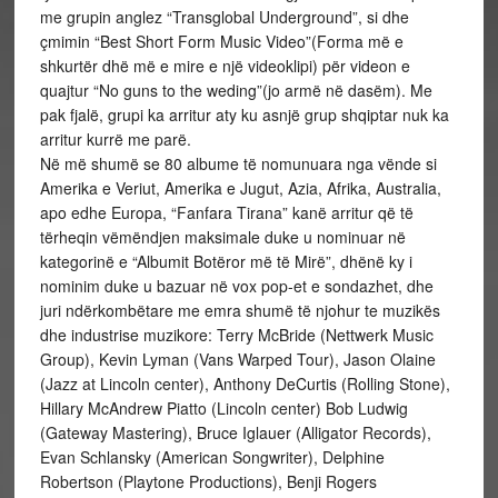
me grupin anglez “Transglobal Underground”, si dhe
çmimin “Best Short Form Music Video”(Forma më e
shkurtër dhë më e mire e një videoklipi) për videon e
quajtur “No guns to the weding”(jo armë në dasëm). Me
pak fjalë, grupi ka arritur aty ku asnjë grup shqiptar nuk ka
arritur kurrë me parë.
Në më shumë se 80 albume të nomunuara nga vënde si
Amerika e Veriut, Amerika e Jugut, Azia, Afrika, Australia,
apo edhe Europa, “Fanfara Tirana” kanë arritur që të
tërheqin vëmëndjen maksimale duke u nominuar në
kategorinë e “Albumit Botëror më të Mirë”, dhënë ky i
nominim duke u bazuar në vox pop-et e sondazhet, dhe
juri ndërkombëtare me emra shumë të njohur te muzikës
dhe industrise muzikore: Terry McBride (Nettwerk Music
Group), Kevin Lyman (Vans Warped Tour), Jason Olaine
(Jazz at Lincoln center), Anthony DeCurtis (Rolling Stone),
Hillary McAndrew Piatto (Lincoln center) Bob Ludwig
(Gateway Mastering), Bruce Iglauer (Alligator Records),
Evan Schlansky (American Songwriter), Delphine
Robertson (Playtone Productions), Benji Rogers