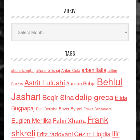
ARKIV
Arkiv
TAGS
arben llalla
alfons Grishaj
Anton Cefa
asllan
albano kolonjari
Behlul
Astrit Lulushi
Aurenc Bebja
Bushati
Jashari
dalip greca
Beqir Sina
Elida
Buçpapaj
Enver Bytyci
Elmi Berisha
Ermira Babamusta
Frank
Eugjen Merlika
Fahri Xharra
shkreli
Ilir
Gezim Llojdia
Fritz radovani