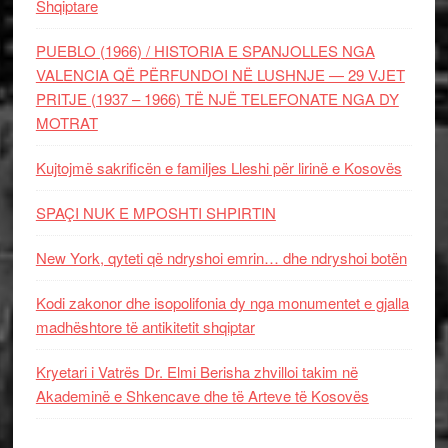
Shqiptare
PUEBLO (1966) / HISTORIA E SPANJOLLES NGA
VALENCIA QË PËRFUNDOI NË LUSHNJE — 29 VJET
PRITJE (1937 – 1966) TË NJË TELEFONATE NGA DY
MOTRAT
Kujtojmë sakrificën e familjes Lleshi për lirinë e Kosovës
SPAÇI NUK E MPOSHTI SHPIRTIN
New York, qyteti që ndryshoi emrin… dhe ndryshoi botën
Kodi zakonor dhe isopolifonia dy nga monumentet e gjalla
madhështore të antikitetit shqiptar
Kryetari i Vatrës Dr. Elmi Berisha zhvilloi takim në
Akademinë e Shkencave dhe të Arteve të Kosovës