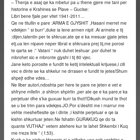
– Thenja e asaj qe ka mbetur pa u thene gjere me tani per
historine e Krahines se Plave – Gucise:
Libri bene fjale per vitet 1941-2011…
Qe ne titullin e pare :ARMA E GJYSHIT ,Hasani merret me
vdekjen ” si burr”,duke ia lene armen nipit .Ai armete e tij
:dijen,talentin per te shkruar,ate qe e ka mesuar gjate jetes
etj.ua len nipave neper librat e shkruara prej tij,me porosi
te qarta se :” Vatani ” nuk duhet leshuar ,por duhet te
mbrohet sic e mbronte gjyshi i tij 80 vjec.
Jane keto porosite e fundit te ketij intelektuali krijuese,i cili
vec e dinte se ka shkelur ne drrasen e fundit te jetes!Shum
shpejt edhe vdes…
Ne liber autori,ndoshta per here te pare ne jeten e vet e
shfryne mllefin ,e shliron shpirtin ,per ate qe e ka pare,e ka
perjetuar dhe s’ka guxuar kurr ta thot!!Dikush mund te thot
se u be trim para vdekjes.JO.Por s’deshti me i marrur me
vehte mesheftesite qe i dinte ,i kishte perjetuar e qe ia
kishin shkurtuar jeten.Ne fshatin GURAKUQ qe do ta
quante VUTHAJ” vetem atehere kur te lahet Shkembi i Kuq
me rreze lirie ” ( f.53).
Kush e ka njohur Hasanin si e njihsha une,psh.veshtire e