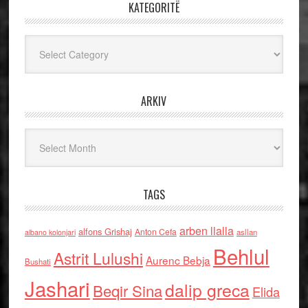
KATEGORITË
Kategoritë
ARKIV
Arkiv
TAGS
arben llalla
alfons Grishaj
Anton Cefa
asllan
albano kolonjari
Behlul
Astrit Lulushi
Aurenc Bebja
Bushati
Jashari
dalip greca
Beqir Sina
Elida