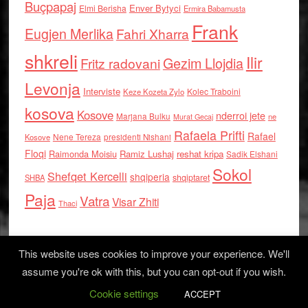
Buçpapaj
Enver Bytyci
Elmi Berisha
Ermira Babamusta
Frank
Eugjen Merlika
Fahri Xharra
shkreli
Ilir
Gezim Llojdia
Fritz radovani
Levonja
Interviste
Kolec Traboini
Keze Kozeta Zylo
kosova
Kosove
nderroi jete
Marjana Bulku
ne
Murat Gecaj
Rafaela Prifti
Rafael
Nene Tereza
Kosove
presidenti Nishani
Floqi
Raimonda Moisiu
Ramiz Lushaj
reshat kripa
Sadik Elshani
Sokol
Shefqet Kercelli
shqiperia
shqiptaret
SHBA
Paja
Vatra
Visar Zhiti
Thaci
This website uses cookies to improve your experience. We'll
assume you're ok with this, but you can opt-out if you wish.
Cookie settings
Log in
ACCEPT