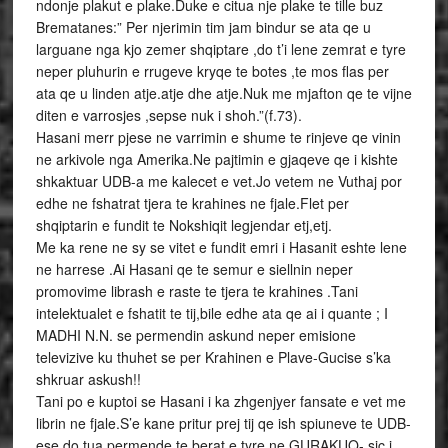
ndonje plakut e plake.Duke e citua nje plake te tille buz
Brematanes:” Per njerimin tim jam bindur se ata qe u
larguane nga kjo zemer shqiptare ,do t’i lene zemrat e tyre
neper pluhurin e rrugeve kryqe te botes ,te mos flas per
ata qe u linden atje.atje dhe atje.Nuk me mjafton qe te vijne
diten e varrosjes ,sepse nuk i shoh.”(f.73).
Hasani merr pjese ne varrimin e shume te rinjeve qe vinin
ne arkivole nga Amerika.Ne pajtimin e gjaqeve qe i kishte
shkaktuar UDB-a me kalecet e vet.Jo vetem ne Vuthaj por
edhe ne fshatrat tjera te krahines ne fjale.Flet per
shqiptarin e fundit te Nokshiqit legjendar etj,etj.
Me ka rene ne sy se vitet e fundit emri i Hasanit eshte lene
ne harrese .Ai Hasani qe te semur e siellnin neper
promovime librash e raste te tjera te krahines .Tani
intelektualet e fshatit te tij,bile edhe ata qe ai i quante ; I
MADHI N.N. se permendin askund neper emisione
televizive ku thuhet se per Krahinen e Plave-Gucise s’ka
shkruar askush!!
Tani po e kuptoi se Hasani i ka zhgenjyer fansate e vet me
librin ne fjale.S’e kane pritur prej tij qe ish spiuneve te UDB-
ese do tua permende te berat e tyre ne GURAKUQ- sic i