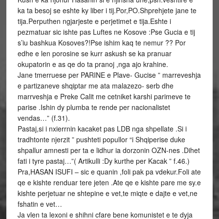
ka ta besoj se eshte ky liber i tij.Por,PO.Shprehjete jane te
tija.Perputhen ngjarjeste e perjetimet e tija.Eshte i
pezmatuar sic ishte pas Luftes ne Kosove :Pse Gucia e tij
s’iu bashkua Kosoves?!Pse ishim kaq te nemur ?? Por
edhe e len porosine se kurr askush se ka pranuar
okupatorin e as qe do ta pranoj ,nga ajo krahine.
Jane tmerruese per PARINE e Plave- Gucise ” marreveshja
e partizaneve shqiptar me ata malazezo- serb dhe
marrveshja e Preke Calit me cetniket karshi parimeve te
parise .Ishin dy plumba te rende per nacionalistet
vendas…” (f.31).
Pastaj,si i nxierrnin kacaket pas LDB nga shpellate .Si i
tradhtonte njerzit ” pushteti popullor “i Shqiperise duke
shpallur amnesti per ta e lidhur ia dorzonin OZN-nes .Dihet
fati i tyre pastaj…”( Artikulli :Dy kurthe per Kacak ” f.46.)
Pra,HASAN ISUFI – sic e quanin ,foli pak pa vdekur.Foli ate
qe e kishte renduar tere jeten .Ate qe e kishte pare me sy.e
kishte perjetuar ne shtepine e vet,te miqte e dajte e vet,ne
fshatin e vet…
Ja vlen ta lexoni e shihni cfare bene komunistet e te dyja