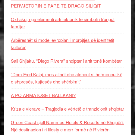
PERVJETORIN E PARE TE DRAGO SILIQIT
Oxhaku, nga elementi arkitektonik te simboli i trungut
familjar
Arbëreshët si model evropian i mbrojtjes së identitetit
kulturor
Sali Shijaku, “Diego Rivera” shqiptar i artit tonë kombëtar
“Dom Fred Kalaj, mes altarit dhe atdheut si hermeneutikë
e shpresës, kujtesës dhe shërbimit”
A PO ARMATOSET BALLKANI?
Kriza e vlerave – Tragjedia e vërtetë e tranzicionit shqiptar
Green Coast sjell Nammos Hotels & Resorts në Shqipëri:
Një destinacion i ri lifestyle merr formë në Rivierën