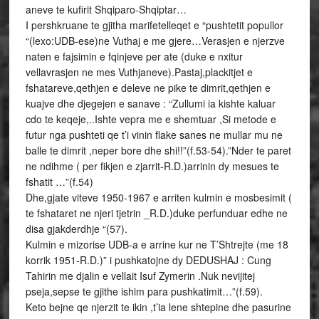
aneve te kufirit Shqiparo-Shqiptar…
I pershkruane te gjitha marifetelleqet e “pushtetit popullor
“(lexo:UDB-ese)ne Vuthaj e me gjere…Verasjen e njerzve
naten e fajsimin e fqinjeve per ate (duke e nxitur
vellavrasjen ne mes Vuthjaneve).Pastaj,plackitjet e
fshatareve,qethjen e deleve ne pike te dimrit,qethjen e
kuajve dhe djegejen e sanave : “Zullumi ia kishte kaluar
cdo te keqeje,..Ishte vepra me e shemtuar ,Si metode e
futur nga pushteti qe t’i vinin flake sanes ne mullar mu ne
balle te dimrit ,neper bore dhe shi!!”(f.53-54).”Nder te paret
ne ndihme ( per fikjen e zjarrit-R.D.)arrinin dy mesues te
fshatit …”(f.54)
Dhe,gjate viteve 1950-1967 e arriten kulmin e mosbesimit (
te fshataret ne njeri tjetrin _R.D.)duke perfunduar edhe ne
disa gjakderdhje “(57).
Kulmin e mizorise UDB-a e arrine kur ne T’Shtrejte (me 18
korrik 1951-R.D.)” i pushkatojne dy DEDUSHAJ : Cung
Tahirin me djalin e vellait Isuf Zymerin .Nuk nevijitej
pseja,sepse te gjithe ishim para pushkatimit…”(f.59).
Keto bejne qe njerzit te ikin ,t’ia lene shtepine dhe pasurine