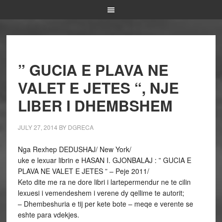
” GUCIA E PLAVA NE
VALET E JETES “, NJE
LIBER I DHEMBSHEM
JULY 27, 2014
BY
DGRECA
Nga Rexhep DEDUSHAJ/ New York/
uke e lexuar librin e HASAN I. GJONBALAJ : ” GUCIA E
PLAVA NE VALET E JETES ” – Peje 2011/
Keto dite me ra ne dore libri i lartepermendur ne te cilin
lexuesi i vemendeshem i verene dy qellime te autorit;
– Dhembeshuria e tij per kete bote – meqe e verente se
eshte para vdekjes.