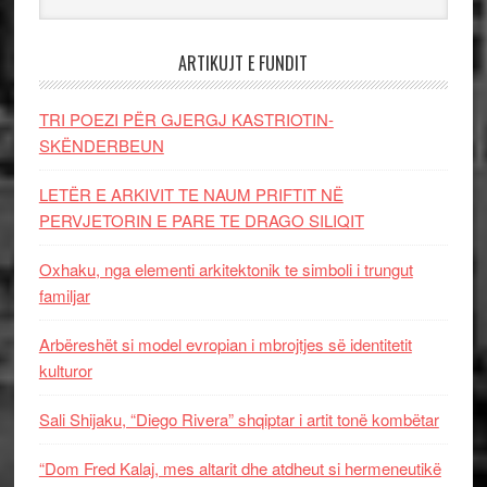
ARTIKUJT E FUNDIT
TRI POEZI PËR GJERGJ KASTRIOTIN-
SKËNDERBEUN
LETËR E ARKIVIT TE NAUM PRIFTIT NË
PERVJETORIN E PARE TE DRAGO SILIQIT
Oxhaku, nga elementi arkitektonik te simboli i trungut
familjar
Arbëreshët si model evropian i mbrojtjes së identitetit
kulturor
Sali Shijaku, “Diego Rivera” shqiptar i artit tonë kombëtar
“Dom Fred Kalaj, mes altarit dhe atdheut si hermeneutikë