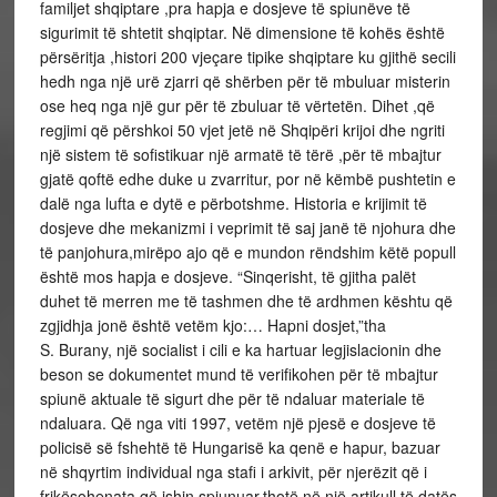
familjet shqiptare ,pra hapja e dosjeve të spiunëve të
sigurimit të shtetit shqiptar. Në dimensione të kohës është
përsëritja ,histori 200 vjeçare tipike shqiptare ku gjithë secili
hedh nga një urë zjarri që shërben për të mbuluar misterin
ose heq nga një gur për të zbuluar të vërtetën. Dihet ,që
regjimi që përshkoi 50 vjet jetë në Shqipëri krijoi dhe ngriti
një sistem të sofistikuar një armatë të tërë ,për të mbajtur
gjatë qoftë edhe duke u zvarritur, por në këmbë pushtetin e
dalë nga lufta e dytë e përbotshme. Historia e krijimit të
dosjeve dhe mekanizmi i veprimit të saj janë të njohura dhe
të panjohura,mirëpo ajo që e mundon rëndshim këtë popull
është mos hapja e dosjeve. “Sinqerisht, të gjitha palët
duhet të merren me të tashmen dhe të ardhmen kështu që
zgjidhja jonë është vetëm kjo:… Hapni dosjet,”tha
S. Burany, një socialist i cili e ka hartuar legjislacionin dhe
beson se dokumentet mund të verifikohen për të mbajtur
spiunë aktuale të sigurt dhe për të ndaluar materiale të
ndaluara. Që nga viti 1997, vetëm një pjesë e dosjeve të
policisë së fshehtë të Hungarisë ka qenë e hapur, bazuar
në shqyrtim individual nga stafi i arkivit, për njerëzit që i
frikësohenata që ishin spiunuar,thotë në një artikull të datës