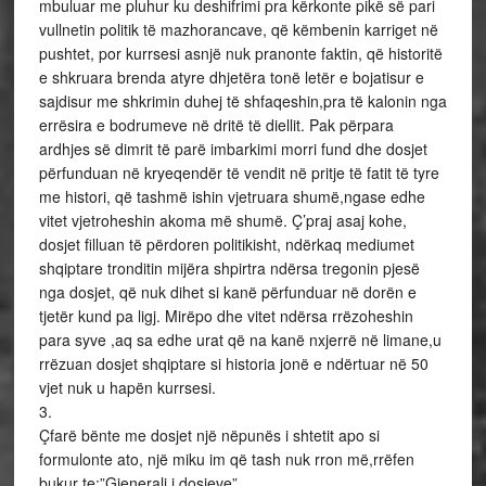
mbuluar me pluhur ku deshifrimi pra kërkonte pikë së pari
vullnetin politik të mazhorancave, që këmbenin karriget në
pushtet, por kurrsesi asnjë nuk pranonte faktin, që historitë
e shkruara brenda atyre dhjetëra tonë letër e bojatisur e
sajdisur me shkrimin duhej të shfaqeshin,pra të kalonin nga
errësira e bodrumeve në dritë të diellit. Pak përpara
ardhjes së dimrit të parë imbarkimi morri fund dhe dosjet
përfunduan në kryeqendër të vendit në pritje të fatit të tyre
me histori, që tashmë ishin vjetruara shumë,ngase edhe
vitet vjetroheshin akoma më shumë. Ç’praj asaj kohe,
dosjet filluan të përdoren politikisht, ndërkaq mediumet
shqiptare tronditin mijëra shpirtra ndërsa tregonin pjesë
nga dosjet, që nuk dihet si kanë përfunduar në dorën e
tjetër kund pa ligj. Mirëpo dhe vitet ndërsa rrëzoheshin
para syve ,aq sa edhe urat që na kanë nxjerrë në limane,u
rrëzuan dosjet shqiptare si historia jonë e ndërtuar në 50
vjet nuk u hapën kurrsesi.
3.
Çfarë bënte me dosjet një nëpunës i shtetit apo si
formulonte ato, një miku im që tash nuk rron më,rrëfen
bukur te:”Gjenerali i dosjeve”.