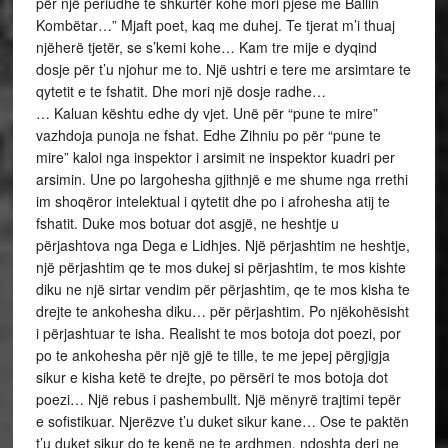
për një periudhe te shkurtër kohe mori pjese me Ballin
Kombëtar…” Mjaft poet, kaq me duhej. Te tjerat m’i thuaj
njëherë tjetër, se s’kemi kohe… Kam tre mije e dyqind
dosje për t’u njohur me to. Një ushtri e tere me arsimtare te
qytetit e te fshatit. Dhe mori një dosje radhe…
… Kaluan kështu edhe dy vjet. Unë për “pune te mire”
vazhdoja punoja ne fshat. Edhe Zihniu po për “pune te
mire” kaloi nga inspektor i arsimit ne inspektor kuadri per
arsimin. Une po largohesha gjithnjë e me shume nga rrethi
im shoqëror intelektual i qytetit dhe po i afrohesha atij te
fshatit. Duke mos botuar dot asgjë, ne heshtje u
përjashtova nga Dega e Lidhjes. Një përjashtim ne heshtje,
një përjashtim qe te mos dukej si përjashtim, te mos kishte
diku ne një sirtar vendim për përjashtim, qe te mos kisha te
drejte te ankohesha diku… për përjashtim. Po njëkohësisht
i përjashtuar te isha. Realisht te mos botoja dot poezi, por
po te ankohesha për një gjë te tille, te me jepej përgjigja
sikur e kisha ketë te drejte, po përsëri te mos botoja dot
poezi… Një rebus i pashembullt. Një mënyrë trajtimi tepër
e sofistikuar. Njerëzve t’u duket sikur kane… Ose te paktën
t’u duket sikur do te kenë ne te ardhmen, ndoshta deri ne