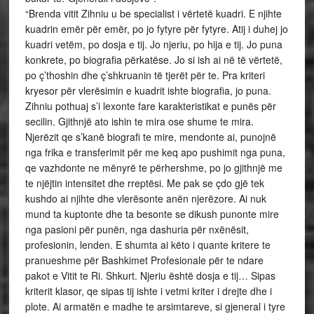
“Brenda vitit Zihniu u be specialist i vërtetë kuadri. E njihte
kuadrin emër për emër, po jo fytyre për fytyre. Atij i duhej jo
kuadri vetëm, po dosja e tij. Jo njeriu, po hija e tij. Jo puna
konkrete, po biografia përkatëse. Jo si ish ai në të vërtetë,
po ç’thoshin dhe ç’shkruanin të tjerët për te. Pra kriteri
kryesor për vlerësimin e kuadrit ishte biografia, jo puna.
Zihniu pothuaj s’i lexonte fare karakteristikat e punës për
secilin. Gjithnjë ato ishin te mira ose shume te mira.
Njerëzit qe s’kanë biografi te mire, mendonte ai, punojnë
nga frika e transferimit për me keq apo pushimit nga puna,
qe vazhdonte ne mënyrë te përhershme, po jo gjithnjë me
te njëjtin intensitet dhe rreptësi. Me pak se çdo gjë tek
kushdo ai njihte dhe vlerësonte anën njerëzore. Ai nuk
mund ta kuptonte dhe ta besonte se dikush punonte mire
nga pasioni për punën, nga dashuria për nxënësit,
profesionin, lenden. E shumta ai këto i quante kritere te
pranueshme për Bashkimet Profesionale për te ndare
pakot e Vitit te Ri. Shkurt. Njeriu është dosja e tij… Sipas
kriterit klasor, qe sipas tij ishte i vetmi kriter i drejte dhe i
plote. Ai armatën e madhe te arsimtareve, si gjeneral i tyre