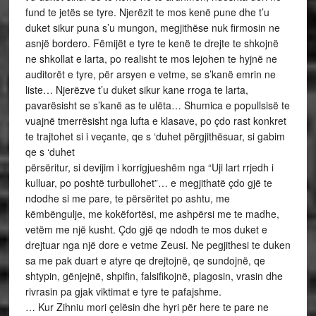
fund te jetës se tyre. Njerëzit te mos kenë pune dhe t’u
duket sikur puna s’u mungon, megjithëse nuk firmosin ne
asnjë bordero. Fëmijët e tyre te kenë te drejte te shkojnë
ne shkollat e larta, po realisht te mos lejohen te hyjnë ne
auditorët e tyre, për arsyen e vetme, se s’kanë emrin ne
liste… Njerëzve t’u duket sikur kane rroga te larta,
pavarësisht se s’kanë as te ulëta… Shumica e popullsisë te
vuajnë tmerrësisht nga lufta e klasave, po çdo rast konkret
te trajtohet si i veçante, qe s ‘duhet përgjithësuar, si gabim
qe s ‘duhet
përsëritur, si devijim i korrigjueshëm nga “Uji lart rrjedh i
kulluar, po poshtë turbullohet”… e megjithatë çdo gjë te
ndodhe si me pare, te përsëritet po ashtu, me
këmbëngulje, me kokëfortësi, me ashpërsi me te madhe,
vetëm me një kusht. Çdo gjë qe ndodh te mos duket e
drejtuar nga një dore e vetme Zeusi. Ne pegjithesi te duken
sa me pak duart e atyre qe drejtojnë, qe sundojnë, qe
shtypin, gënjejnë, shpifin, falsifikojnë, plagosin, vrasin dhe
rivrasin pa gjak viktimat e tyre te pafajshme.
… Kur Zihniu mori çelësin dhe hyri për here te pare ne