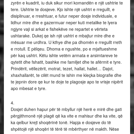
zyrën e kuadrit, iu duk sikur mori komandën e një ushtrie te
tere. Ushtrie te dosjeve. Kjo ishte një ushtri e rregullt, e
disiplinuar, e rreshtuar, e futur neper dosje individuale, e
lidhur mire dhe e gazermuar neper kuti metalike te lyera
ngjyre vaji si arkat e fishekëve ne repartet e vërteta
ushtarake. Dukej qe ish një ushtri e mbajtur mire dhe e
mësuar me urdhra. U kthye dhe pa dhomën e rregullt rreth
e rrotull. E pëlqeu. Dhoma e ngushte, po e mjaftueshme
për kaq ushtri. Këtu ishte vetëm armata e arsimtareve te
qytetit dhe fshatit, bashke me familjet dhe te afërmit e tyre.
Prindërit, vëllezërit, motrat, tezet, hallat, hallet… Dajot,
xhaxhallarët, te cilët mund te ishin me kleçka biografie dhe
te jepnin dore qe kur te doje te plagosje apo te vrisje nipërit
apo mbesat e tyre.
4.
Dosjet duhen hapur për të mbyllur një herë e mirë dhe gati
përgjithmonë një plagë që ka vite e mahisur dhe ka vite, që
ka qelbur krejt shoqërinë tonë. Hapja e dosjeve do të
shpëtojë një shoqëri të tërë të mbërthyer në makth. Nëse