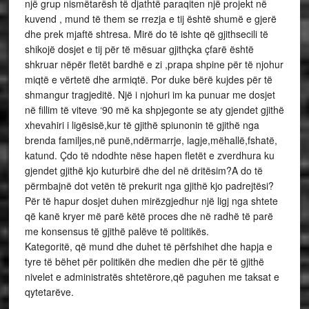
një grup nismëtarësh të djathtë paraqiten një projekt në
kuvend , mund të them se rrezja e tij është shumë e gjerë
dhe prek mjaftë shtresa. Mirë do të ishte që gjithsecili të
shikojë dosjet e tij për të mësuar gjithçka çfarë është
shkruar nëpër fletët bardhë e zi ,prapa shpine për të njohur
miqtë e vërtetë dhe armiqtë. Por duke bërë kujdes për të
shmangur tragjeditë. Një i njohuri im ka punuar me dosjet
në fillim të viteve ‘90 më ka shpjegonte se aty gjendet gjithë
xhevahiri i ligësisë,kur të gjithë spiunonin të gjithë nga
brenda familjes,në punë,ndërmarrje, lagje,mëhallë,fshatë,
katund. Çdo të ndodhte nëse hapen fletët e zverdhura ku
gjendet gjithë kjo kuturbirë dhe del në dritësim?A do të
përmbajnë dot vetën të prekurit nga gjithë kjo padrejtësi?
Për të hapur dosjet duhen mirëzgjedhur një ligj nga shtete
që kanë kryer më parë këtë proces dhe në radhë të parë
me konsensus të gjithë palëve të politikës.
Kategoritë, që mund dhe duhet të përfshihet dhe hapja e
tyre të bëhet për politikën dhe medien dhe për të gjithë
nivelet e administratës shtetërore,që paguhen me taksat e
qytetarëve.