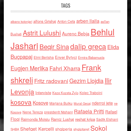
TAGS
arben llalla
alfons Grishaj
Anton Cefa
asllan
albano kolonjari
Behlul
Astrit Lulushi
Aurenc Bebja
Bushati
Jashari
dalip greca
Beqir Sina
Elida
Buçpapaj
Enver Bytyci
Elmi Berisha
Ermira Babamusta
Frank
Eugjen Merlika
Fahri Xharra
shkreli
Ilir
Gezim Llojdia
Fritz radovani
Levonja
Interviste
Kolec Traboini
Keze Kozeta Zylo
kosova
Kosove
nderroi jete
Marjana Bulku
ne
Murat Gecaj
Rafaela Prifti
Rafael
Nene Tereza
Kosove
presidenti Nishani
Floqi
Raimonda Moisiu
Ramiz Lushaj
reshat kripa
Sadik Elshani
Sokol
Shefqet Kercelli
shqiperia
shqiptaret
SHBA