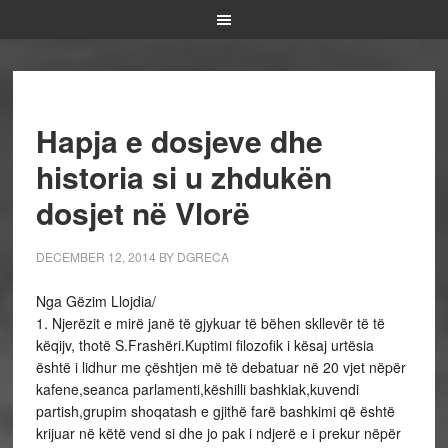
Hapja e dosjeve dhe
historia si u zhdukën
dosjet në Vlorë
DECEMBER 12, 2014
BY
DGRECA
Nga Gëzim Llojdia/
1. Njerëzit e mirë janë të gjykuar të bëhen skllevër të të
këqijv, thotë S.Frashëri.Kuptimi filozofik i kësaj urtësia
është i lidhur me çështjen më të debatuar në 20 vjet nëpër
kafene,seanca parlamenti,këshilli bashkiak,kuvendi
partish,grupim shoqatash e gjithë farë bashkimi që është
krijuar në këtë vend si dhe jo pak i ndjerë e i prekur nëpër