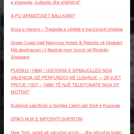
e shpresës, kujtesës dhe shërbimit”
A PO ARMATOSET BALLKANI?
Kriza e vlerave – Tragjedia e vërtetë e tranzicionit shqiptar
Green Coast sjell Nammos Hotels & Resorts në Shqipëri:
Një destinacion i ri lifestyle merr formë në Rivierën
Shqiptare
PUEBLO (1966) / HISTORIA E SPANJOLLES NGA
VALENCIA QË PËRFUNDOI NË LUSHNJE — 29 VJET
PRITJE (1937 – 1966) TË NJË TELEFONATE NGA DY
MOTRAT
Kujtojmë sakrificën e familjes Lleshi për lirinë e Kosovës
SPAÇI NUK E MPOSHTI SHPIRTIN
New York, qyteti që ndryshoi emrin… dhe ndryshoi botën