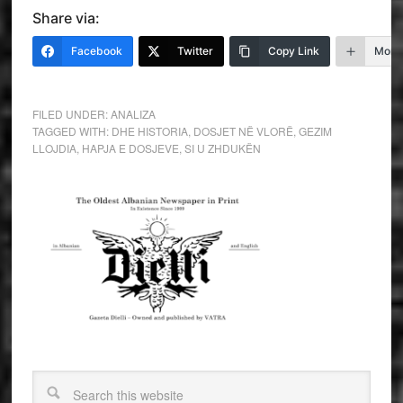
Share via:
Facebook
Twitter
Copy Link
More
FILED UNDER:
ANALIZA
TAGGED WITH:
DHE HISTORIA
,
DOSJET NË VLORË
,
GEZIM
LLOJDIA
,
HAPJA E DOSJEVE
,
SI U ZHDUKËN