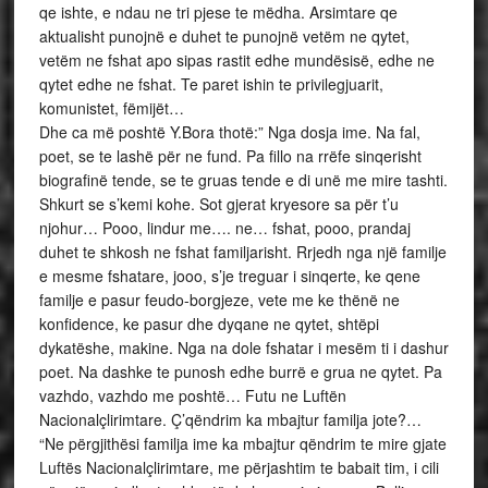
qe ishte, e ndau ne tri pjese te mëdha. Arsimtare qe
aktualisht punojnë e duhet te punojnë vetëm ne qytet,
vetëm ne fshat apo sipas rastit edhe mundësisë, edhe ne
qytet edhe ne fshat. Te paret ishin te privilegjuarit,
komunistet, fëmijët…
Dhe ca më poshtë Y.Bora thotë:” Nga dosja ime. Na fal,
poet, se te lashë për ne fund. Pa fillo na rrëfe sinqerisht
biografinë tende, se te gruas tende e di unë me mire tashti.
Shkurt se s’kemi kohe. Sot gjerat kryesore sa për t’u
njohur… Pooo, lindur me…. ne… fshat, pooo, prandaj
duhet te shkosh ne fshat familjarisht. Rrjedh nga një familje
e mesme fshatare, jooo, s’je treguar i sinqerte, ke qene
familje e pasur feudo-borgjeze, vete me ke thënë ne
konfidence, ke pasur dhe dyqane ne qytet, shtëpi
dykatëshe, makine. Nga na dole fshatar i mesëm ti i dashur
poet. Na dashke te punosh edhe burrë e grua ne qytet. Pa
vazhdo, vazhdo me poshtë… Futu ne Luftën
Nacionalçlirimtare. Ç’qëndrim ka mbajtur familja jote?…
“Ne përgjithësi familja ime ka mbajtur qëndrim te mire gjate
Luftës Nacionalçlirimtare, me përjashtim te babait tim, i cili