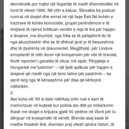
demokratik por trajtoi një llogaritje të madh dhemetodike në
fund të viteve 1990. Në vitin e kaluar, Sllovakia ka postuar
numrat në dosjet dhe emrat në një faqe Ëeb.Në kohën e
trazirave të kohës komuniste, grupet perëndimore e të
drejtave të njeriut kritikuan vendet e reja të lira për hapjen
e dosjeve, me shumicë, nga frika se të pafajshmit do të
nga akuzoheshin dhe se të dhënat janë jo të besueshme
dhe të dyshimta në dokumentet. Megjithatë, për Lindore
evropianët të cilët donin një kompensim për vite të tiranisë,
thotë reporteri i gazetës të cituar më sipër. Përpjekje e
Hungarisë me”lustrimin” – një fjalë aplikuar për hapjen e
dosjeve që rrjedh nga një term latine për pastrimin – ka
qenë larg nga të kënaqshme për disa që kërkojnë
ndëshkim.
2.
Aso kohe,viti ‘93 si date ndërkaq orën nuk e kam të
memorizuar në kujtesë kur policia ato ditë po imbarkonin
thasë me dosjet e krijuara gjatë 50 vjetëve në Vlorë për tu
dërguar në kryeqendër të vendit. Brenda asaj sasie të
madhe thasësh linë, dremisin prej vitesh qindra histori ,të