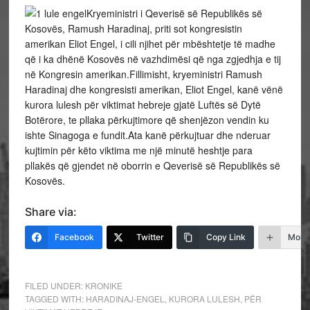
Kryeministri i Qeverisë së Republikës së
Kosovës, Ramush Haradinaj, priti sot kongresistin
amerikan Eliot Engel, i cili njihet për mbështetje të madhe
që i ka dhënë Kosovës në vazhdimësi që nga zgjedhja e tij
në Kongresin amerikan.Fillimisht, kryeministri Ramush
Haradinaj dhe kongresisti amerikan, Eliot Engel, kanë vënë
kurora lulesh për viktimat hebreje gjatë Luftës së Dytë
Botërore, te pllaka përkujtimore që shenjëzon vendin ku
ishte Sinagoga e fundit.Ata kanë përkujtuar dhe nderuar
kujtimin për këto viktima me një minutë heshtje para
pllakës që gjendet në oborrin e Qeverisë së Republikës së
Kosovës.
Share via:
Facebook
Twitter
Copy Link
More
FILED UNDER:
KRONIKE
TAGGED WITH:
HARADINAJ-ENGEL
,
KURORA LULESH
,
PËR