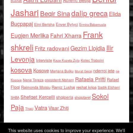
Aurenc Bebja
Bushati
Jashari
dalip greca
Beqir Sina
Elida
Buçpapaj
Enver Bytyci
Elmi Berisha
Ermira Babamusta
Frank
Eugjen Merlika
Fahri Xharra
shkreli
Ilir
Gezim Llojdia
Fritz radovani
Levonja
Interviste
Kolec Traboini
Keze Kozeta Zylo
kosova
Kosove
nderroi jete
Marjana Bulku
ne
Murat Gecaj
Rafaela Prifti
Rafael
Nene Tereza
Kosove
presidenti Nishani
Floqi
Raimonda Moisiu
Ramiz Lushaj
reshat kripa
Sadik Elshani
Sokol
Shefqet Kercelli
shqiperia
shqiptaret
SHBA
Paja
Vatra
Visar Zhiti
Thaci
This website uses cookies to improve your experience. We'll