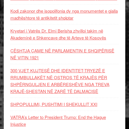
Kodi zakonor dhe isopolifonia dy nga monumentet e gjalla
madhështore të antikitetit shqiptar
Kryetari i Vatrës Dr. Elmi Berisha zhvilloi takim në
Akademinë e Shkencave dhe të Arteve të Kosovës
ÇËSHTJA ÇAME NË PARLAMENTIN E SHQIPËRISË
NË VITIN 1921
300 VJET KUJTESË DHE IDENTITET-TRYEZË E
RRUMBULLAKËT NË OSTROS TË KRAJËS PËR
SHPËRNGULJEN E ARBËRESHËVE NGA TREVA
KRAJË-SHESTAN NË ZARË TË DALMACISË
SHPOPULLIMI, PUSHTIMI I SHEKULLIT XXI
VATRA’s Letter to President Trump: End the Hague
Injustice