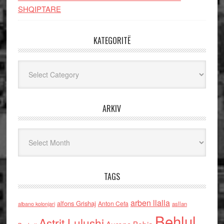
SHQIPTARE
KATEGORITË
Kategoritë
ARKIV
Arkiv
TAGS
arben llalla
alfons Grishaj
Anton Cefa
asllan
albano kolonjari
Behlul
Astrit Lulushi