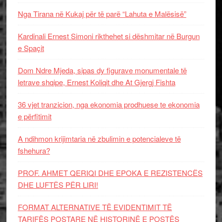
Nga Tirana në Kukaj për të parë “Lahuta e Malësisë”
Kardinali Ernest Simoni rikthehet si dëshmitar në Burgun
e Spaçit
Dom Ndre Mjeda, sipas dy figurave monumentale të
letrave shqipe, Ernest Koliqit dhe At Gjergj Fishta
36 vjet tranzicion, nga ekonomia prodhuese te ekonomia
e përfitimit
A ndihmon krijimtaria në zbulimin e potencialeve të
fshehura?
PROF. AHMET QERIQI DHE EPOKA E REZISTENCЁS
DHE LUFTЁS PЁR LIRI!
FORMAT ALTERNATIVE TË EVIDENTIMIT TË
TARIFËS POSTARE NË HISTORINË E POSTËS