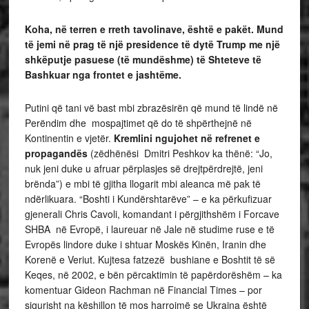
Koha, në terren e rreth tavolinave, është e pakët. Mund
të jemi në prag të një presidence të dytë Trump me një
shkëputje pasuese (të mundëshme) të Shteteve të
Bashkuar nga frontet e jashtëme.
Putini që tani vë bast mbi zbrazësirën që mund të lindë në
Perëndim dhe mospajtimet që do të shpërthejnë në
Kontinentin e vjetër.
Kremlini ngujohet në refrenet e
propagandës
(zëdhënësi Dmitri Peshkov ka thënë: “Jo,
nuk jeni duke u afruar përplasjes së drejtpërdrejtë, jeni
brënda”) e mbi të gjitha llogarit mbi aleanca më pak të
ndërlikuara. “Boshti i Kundërshtarëve” – e ka përkufizuar
gjenerali Chris Cavoli, komandant i përgjithshëm i Forcave
SHBA në Evropë, i laureuar në Jale në studime ruse e të
Evropës lindore duke i shtuar Moskës Kinën, Iranin dhe
Korenë e Veriut. Kujtesa fatzezë bushiane e Boshtit të së
Keqes, në 2002, e bën përcaktimin të papërdorëshëm – ka
komentuar Gideon Rachman në Financial Times – por
sigurisht na këshillon të mos harrojmë se Ukraina është