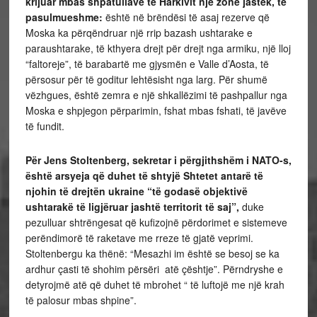
krijuar mbas shpatullave të Harkivit një zonë jastëk, të
pasulmueshme:
është në brëndësi të asaj rezerve që
Moska ka përqëndruar një rrip bazash ushtarake e
paraushtarake, të kthyera drejt për drejt nga armiku, një lloj
“faltoreje”, të barabartë me gjysmën e Valle d’Aosta, të
përsosur për të goditur lehtësisht nga larg. Për shumë
vëzhgues, është zemra e një shkallëzimi të pashpallur nga
Moska e shpjegon përparimin, fshat mbas fshati, të javëve
të fundit.
Për Jens Stoltenberg, sekretar i përgjithshëm i NATO-s,
është arsyeja që duhet të shtyjë Shtetet antarë të
njohin të drejtën ukraine “të godasë objektivë
ushtarakë të ligjëruar jashtë territorit të saj”,
duke
pezulluar shtrëngesat që kufizojnë përdorimet e sistemeve
perëndimorë të raketave me rreze të gjatë veprimi.
Stoltenbergu ka thënë: “Mesazhi im është se besoj se ka
ardhur çasti të shohim përsëri atë çështje”. Përndryshe e
detyrojmë atë që duhet të mbrohet “ të luftojë me një krah
të palosur mbas shpine”.