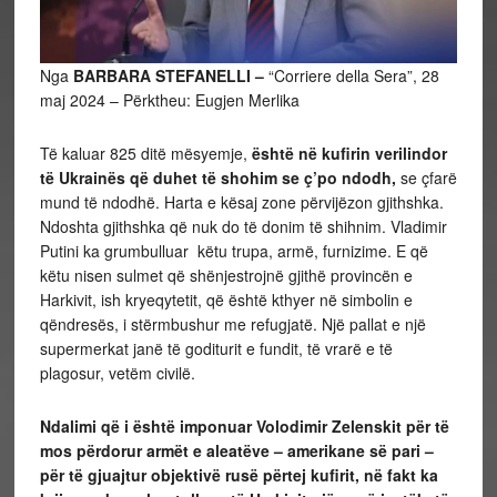
Nga
BARBARA STEFANELLI –
“Corriere della Sera”, 28
maj 2024 – Përktheu: Eugjen Merlika
Të kaluar 825 ditë mësyemje,
është në kufirin verilindor
të Ukrainës që duhet të shohim se ç’po ndodh,
se çfarë
mund të ndodhë. Harta e kësaj zone përvijëzon gjithshka.
Ndoshta gjithshka që nuk do të donim të shihnim. Vladimir
Putini ka grumbulluar këtu trupa, armë, furnizime. E që
këtu nisen sulmet që shënjestrojnë gjithë provincën e
Harkivit, ish kryeqytetit, që është kthyer në simbolin e
qëndresës, i stërmbushur me refugjatë. Një pallat e një
supermerkat janë të goditurit e fundit, të vrarë e të
plagosur, vetëm civilë.
Ndalimi që i është imponuar Volodimir Zelenskit për të
mos përdorur armët e aleatëve – amerikane së pari –
për të gjuajtur objektivë rusë përtej kufirit, në fakt ka