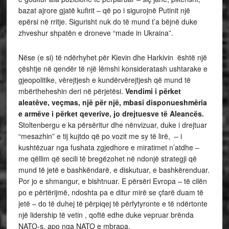
bazat ajrore gjatë kufirit – që po i sigurojnë Putinit një
epërsi në rritje. Sigurisht nuk do të mund t’a bëjnë duke
zhveshur shpatën e droneve “made in Ukraina”.
Nëse (e si) të ndërhyhet për Kievin dhe Harkivin është një
çështje në qendër të një lëmshi konsideratash ushtarake e
gjeopolitike, vërejtjesh e kundërvërejtjesh që mund të
mbërtheheshin deri në përjetësi.
Vendimi i përket
aleatëve, veçmas, një për një, mbasi disponueshmëria
e armëve i përket qeverive, jo drejtuesve të Aleancës.
Stoltenbergu e ka përsëritur dhe nënvizuar, duke i drejtuar
“mesazhin” e tij kujtdo që po vozit me sy të lirë, – i
kushtëzuar nga fushata zgjedhore e miratimet n’atdhe –
me qëllim që secili të bregëzohet në ndonjë strategji që
mund të jetë e bashkëndarë, e diskutuar, e bashkërenduar.
Por jo e shmangur, e bishtnuar. E përsëri Evropa – të cilën
po e përtërijmë, ndoshta pa e ditur mirë se çfarë duam të
jetë – do të duhej të përpiqej të përfytyronte e të ndërtonte
një lidership të vetin , qoftë edhe duke vepruar brënda
NATO-s, apo nga NATO e mbrapa.