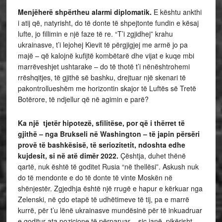
Menjëherë shpërtheu alarmi diplomatik.
E kështu ankthi
i atij që, natyrisht, do të donte të shpejtonte fundin e kësaj
lufte, jo fillimin e një faze të re. “T’i zgjidhej” krahu
ukrainasve, t’i lejohej Kievit të përgjigjej me armë jo pa
majë – që kalojnë kufijtë kombëtarë dhe vijat e kuqe mbi
marrëveshjet ushtarake – do të thotë t’i nënështrohemi
rrëshqitjes, të gjithë së bashku, drejtuar një skenari të
pakontrollueshëm me horizontin skajor të Luftës së Tretë
Botërore, të ndjellur që në agimin e parë?
Ka një tjetër hipotezë, sfilitëse, por që i thërret të
gjithë – nga Brukseli në Washington – të japin përsëri
provë të bashkësisë, të seriozitetit, ndoshta edhe
kujdesit, si në atë dimër 2022.
Çështja, duhet thënë
qartë, nuk është të goditet Rusia “në thellësi”. Askush nuk
do të mendonte e do të donte të vinte Moskën në
shënjestër. Zgjedhja është një rrugë e hapur e kërkuar nga
Zelenski, në çdo etapë të udhëtimeve të tij, pa e marrë
kurrë, për t’u lënë ukrainasve mundësinë për të inkuadruar
e goditur ata pozicione të përparuar – siç janë, pikërisht,