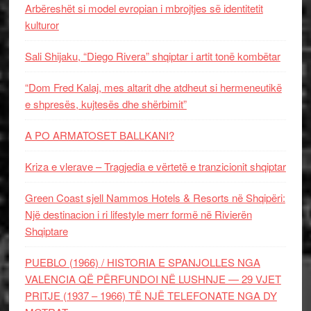
Arbëreshët si model evropian i mbrojtjes së identitetit
kulturor
Sali Shijaku, “Diego Rivera” shqiptar i artit tonë kombëtar
“Dom Fred Kalaj, mes altarit dhe atdheut si hermeneutikë
e shpresës, kujtesës dhe shërbimit”
A PO ARMATOSET BALLKANI?
Kriza e vlerave – Tragjedia e vërtetë e tranzicionit shqiptar
Green Coast sjell Nammos Hotels & Resorts në Shqipëri:
Një destinacion i ri lifestyle merr formë në Rivierën
Shqiptare
PUEBLO (1966) / HISTORIA E SPANJOLLES NGA
VALENCIA QË PËRFUNDOI NË LUSHNJE — 29 VJET
PRITJE (1937 – 1966) TË NJË TELEFONATE NGA DY