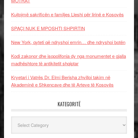
MOTRAT
Kujtojmë sakrificën e familjes Lleshi për lirinë e Kosovës
SPAÇI NUK E MPOSHTI SHPIRTIN
New York, qyteti që ndryshoi emrin… dhe ndryshoi botën
Kodi zakonor dhe isopolifonia dy nga monumentet e gjalla
madhështore të antikitetit shqiptar
Kryetari i Vatrës Dr. Elmi Berisha zhvilloi takim në
Akademinë e Shkencave dhe të Arteve të Kosovës
KATEGORITË
Kategoritë