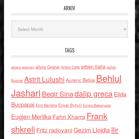
ARKIV
Arkiv
TAGS
arben llalla
alfons Grishaj
Anton Cefa
asllan
albano kolonjari
Behlul
Astrit Lulushi
Aurenc Bebja
Bushati
Jashari
dalip greca
Beqir Sina
Elida
Buçpapaj
Enver Bytyci
Elmi Berisha
Ermira Babamusta
Frank
Eugjen Merlika
Fahri Xharra
shkreli
Ilir
Gezim Llojdia
Fritz radovani