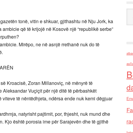
Ark
gazetën tonë, vitin e shkuar, gjithashtu në Nju Jork, ka
 ambicie që të krijojë në Kosovë një “republikë serbe”
ërputhen?
ambicie. Mirëpo, ne në asnjë rrethanë nuk do të
ë.
alba
asll
UARËN
B
 së Kroacisë, Zoran Millanoviç, në mënyrë të
d
e Aleksandar Vuçiçit për një ditë të përbashkët
e të viteve të nëntëdhjeta, ndërsa ende nuk kemi dëgjuar
Env
Fa
dhmja, natyrisht pajtimit, por, thjesht, nuk mund dhe
ra
n. Kjo është porosia ime për Sarajevën dhe të gjithë
Inte