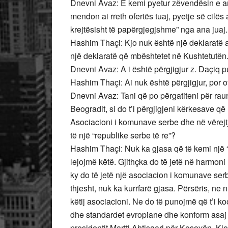
Dnevni Avaz: E kemi pyetur zëvendësin e a
mendon ai rreth ofertës tuaj, pyetje së cilës 
krejtësisht të papërgjegjshme” nga ana juaj. 
Hashim Thaçi: Kjo nuk është një deklaratë a
një deklaratë që mbështetet në Kushtetutën.
Dnevni Avaz: A i është përgjigjur z. Daçiq pu
Hashim Thaçi: Ai nuk është përgjigjur, por o
Dnevni Avaz: Tani që po përgatiteni për ra
Beogradit, si do t’i përgjigjeni kërkesave q
Asociacioni i komunave serbe dhe në vërejtjet
të një “republike serbe të re”?
Hashim Thaçi: Nuk ka gjasa që të kemi një 
lejojmë këtë. Gjithçka do të jetë në harmon
ky do të jetë një asociacion i komunave serb
thjesht, nuk ka kurrfarë gjasa. Përsëris, ne 
këtij asociacioni. Ne do të punojmë që t’i k
dhe standardet evropiane dhe konform asaj 
presidentit Martti Ahtisaari për Kosovën. Kjo