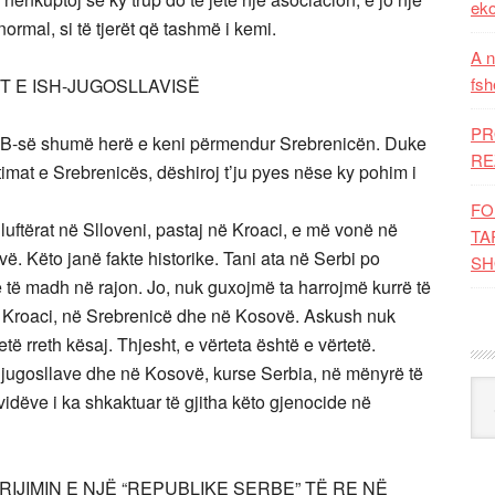
eko
normal, si të tjerët që tashmë i kemi.
A n
fsh
T E ISH-JUGOSLLAVISË
PR
OKB-së shumë herë e keni përmendur Srebrenicën. Duke
RE
ktimat e Srebrenicës, dëshiroj t’ju pyes nëse ky pohim i
FO
 luftërat në Slloveni, pastaj në Kroaci, e më vonë në
TA
 Këto janë fakte historike. Tani ata në Serbi po
SH
ë të madh në rajon. Jo, nuk guxojmë ta harrojmë kurrë të
ë Kroaci, në Srebrenicë dhe në Kosovë. Askush nuk
etë rreth kësaj. Thjesht, e vërteta është e vërtetë.
at jugosllave dhe në Kosovë, kurse Serbia, në mënyrë të
Kat
dividëve i ka shkaktuar të gjitha këto gjenocide në
IJIMIN E NJË “REPUBLIKE SERBE” TË RE NË