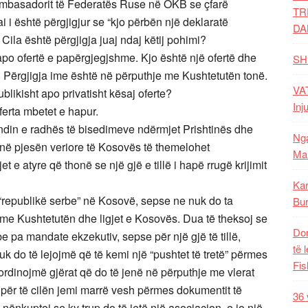
mbasadorit të Federatës Ruse në OKB se çfarë
TR
ai i është përgjigjur se “kjo përbën një deklaratë
DA
Cila është përgjigja juaj ndaj këtij pohimi?
po ofertë e papërgjegjshme. Kjo është një ofertë dhe
SH
 Përgjigja ime është në përputhje me Kushtetutën tonë.
VAT
blikisht apo privatisht kësaj oferte?
Inj
ferta mbetet e hapur.
undin e radhës të bisedimeve ndërmjet Prishtinës dhe
Nga
ë në pjesën veriore të Kosovës të themelohet
Mal
 e atyre që thonë se një gjë e tillë i hapë rrugë krijimit
Kar
“republikë serbe” në Kosovë, sepse ne nuk do ta
Bur
i me Kushtetutën dhe ligjet e Kosovës. Dua të theksoj se
Dom
e pa mandate ekzekutiv, sepse për një gjë të tillë,
të 
nuk do të lejojmë që të kemi një “pushtet të tretë” përmes
Fis
oordinojmë gjërat që do të jenë në përputhje me vlerat
për të cilën jemi marrë vesh përmes dokumentit të
36 
 nënkuptoj se ky trup do të jetë një asociacion, e jo një