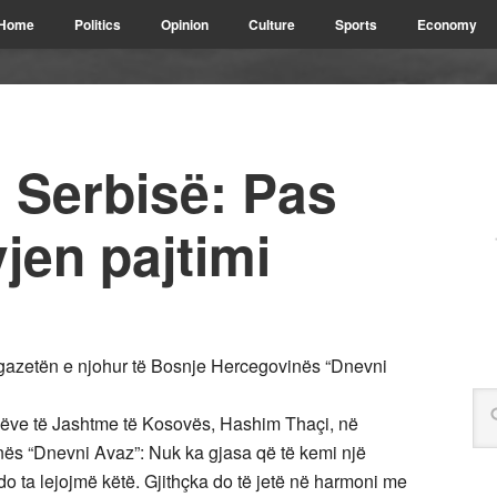
Home
Politics
Opinion
Culture
Sports
Economy
 Serbisë: Pas
vjen pajtimi
 gazetën e njohur të Bosnje Hercegovinës “Dnevni
unëve të Jashtme të Kosovës, Hashim Thaçi, në
nës “Dnevni Avaz”: Nuk ka gjasa që të kemi një
o ta lejojmë këtë. Gjithçka do të jetë në harmoni me