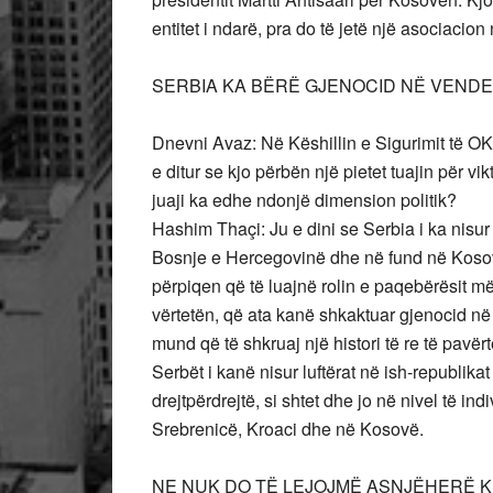
entitet i ndarë, pra do të jetë një asociacion 
SERBIA KA BËRË GJENOCID NË VENDE
Dnevni Avaz: Në Këshillin e Sigurimit të 
e ditur se kjo përbën një pietet tuajin për vi
juaji ka edhe ndonjë dimension politik?
Hashim Thaçi: Ju e dini se Serbia i ka nisur
Bosnje e Hercegovinë dhe në fund në Kosovë.
përpiqen që të luajnë rolin e paqebërësit m
vërtetën, që ata kanë shkaktuar gjenocid n
mund që të shkruaj një histori të re të pavërt
Serbët i kanë nisur luftërat në ish-republik
drejtpërdrejtë, si shtet dhe jo në nivel të in
Srebrenicë, Kroaci dhe në Kosovë.
NE NUK DO TË LEJOJMË ASNJËHERË KR