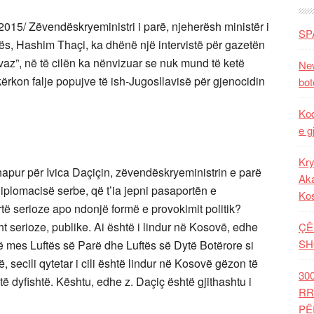
15/ Zëvendëskryeministri i parë, njeherësh ministër i
SP
s, Hashim Thaçi, ka dhënë një intervistë për gazetën
az”, në të cilën ka nënvizuar se nuk mund të ketë
New
 kërkon falje popujve të ish-Jugosllavisë për gjenocidin
bot
Kod
e g
Kry
hapur për Ivica Daçiçin, zëvendëskryeministrin e parë
Aka
iplomacisë serbe, që t’ia jepni pasaportën e
Ko
të serioze apo ndonjë formë e provokimit politik?
ht serioze, publike. Ai është i lindur në Kosovë, edhe
ÇË
SH
në mes Luftës së Parë dhe Luftës së Dytë Botërore si
 secili qytetar i cili është lindur në Kosovë gëzon të
30
 të dyfishtë. Kështu, edhe z. Daçiç është gjithashtu i
RR
PË