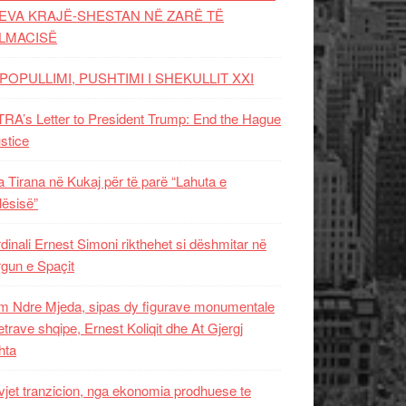
EVA KRAJË-SHESTAN NË ZARË TË
LMACISË
POPULLIMI, PUSHTIMI I SHEKULLIT XXI
RA’s Letter to President Trump: End the Hague
ustice
 Tirana në Kukaj për të parë “Lahuta e
ësisë”
dinali Ernest Simoni rikthehet si dëshmitar në
gun e Spaçit
 Ndre Mjeda, sipas dy figurave monumentale
letrave shqipe, Ernest Koliqit dhe At Gjergj
hta
vjet tranzicion, nga ekonomia prodhuese te