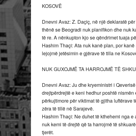
KOSOVË
Dnevni Avaz: Z. Daçiç, në një deklaratë për 
thënë se Beogradi nuk planifikon dhe nuk ka
të re. A nënkupton kjo se qëndrimet tuaja p
Hashim Thaçi: Ata nuk kanë plan, por kanë 
lejojmë jetësimin e gjërave të tilla ne Kosov
NUK GUXOJMË TA HARROJMË TË SHK
Dnevni Avaz: Ju dhe kryeministri i Qeverisë
drejtpërdrejtë e keni hedhur poshtë nismën 
përkujtimore për viktimat të gjitha luftërav
zëra të tillë në Sarajevë.
Hashim Thaçi: Ne duhet të kthehemi nga e ar
nuk kemi të drejtë që ta harrojmë të shkuarë
tjerët.