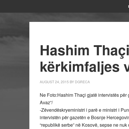
Hashim Thaçi
kërkimfaljes 
AUGUST 24, 2015
BY
DGRECA
Ne Foto:Hashim Thaçi gjatë intervistës për
Avaz”/
-Zëvendëskryeministri i parë e ministri i P
intervistën për gazetën e Bosnje Hercegovi
“republikë serbe” në Kosovë, sepse ne nuk d