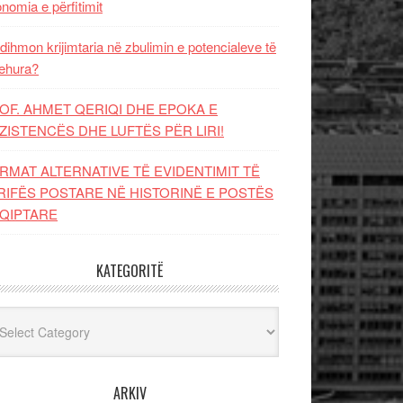
nomia e përfitimit
dihmon krijimtaria në zbulimin e potencialeve të
ehura?
OF. AHMET QERIQI DHE EPOKA E
ZISTENCЁS DHE LUFTЁS PЁR LIRI!
RMAT ALTERNATIVE TË EVIDENTIMIT TË
RIFËS POSTARE NË HISTORINË E POSTËS
QIPTARE
KATEGORITË
egoritë
ARKIV