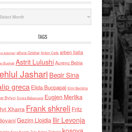
iv
TAGS
arben llalla
alfons Grishaj
Anton Cefa
no kolonjari
Astrit Lulushi
Aurenc Bebja
an Bushati
ehlul Jashari
Beqir Sina
alip greca
Elida Buçpapaj
Elmi Berisha
Eugjen Merlika
er Bytyci
Ermira Babamusta
Frank shkreli
hri Xharra
Fritz
Ilir Levonja
Gezim Llojdia
dovani
kosova
rviste
Kolec Traboini
Keze Kozeta Zylo