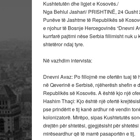
Kushtetutën dhe ligjet e Kosovës./
Nga Behlul Jashari/ PRISHTINË, 24 Gusht 20
Punëve të Jashtme të Republikës së Kosovë
e njohur të Bosnje Hercegovinës “Dnevni Av
kurrfarë pajtimi nëse Serbia fillimisht nuk u
shtetëror ndaj tyre.
Në vazhdim intervista:
Dnevni Avaz: Po fillojmë me ofertën tuaj të 
në Qeverinë e Serbisë, njëherësh shefin e d
Republikës së Kosovës. A është kjo një ofer
Hashim Thaçi: Kjo është një ofertë krejtësis
pse prindërit e tij kanë ardhur në vendin to
kolonizatorë. Mirëpo, sipas Kushtetutës sonë,
drejtën për shtetësi, gjegjësisht për shtetësi
mirëseardhur që të marrë pasaportën e tij.