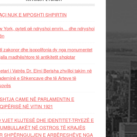
AÇI NUK E MPOSHTI SHPIRTIN
 York, qyteti që ndryshoi emrin… dhe ndryshoi
ën
i zakonor dhe isopolifonia dy nga monumentet
jalla madhështore të antikitetit shqiptar
etari i Vatrës Dr. Elmi Berisha zhvilloi takim në
deminë e Shkencave dhe të Arteve të
sovës
SHTJA ÇAME NË PARLAMENTIN E
QIPËRISË NË VITIN 1921
0 VJET KUJTESË DHE IDENTITET-TRYEZË E
UMBULLAKËT NË OSTROS TË KRAJËS
R SHPËRNGULJEN E ARBËRESHËVE NGA