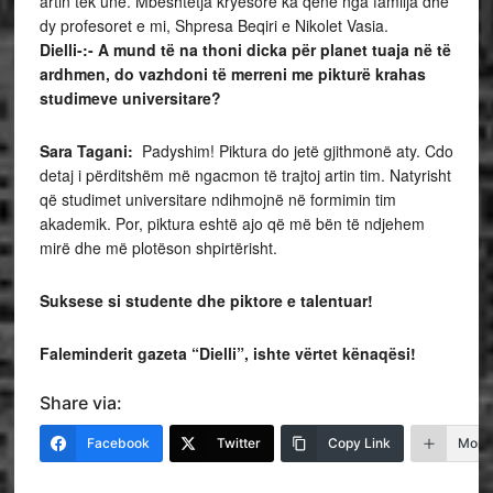
artin tek unë. Mbështetja kryesore ka qenë nga familja dhe
dy profesoret e mi, Shpresa Beqiri e Nikolet Vasia.
Dielli-:- A mund të na thoni dicka për planet tuaja në të
ardhmen, do vazhdoni të merreni me pikturë krahas
studimeve universitare?
Sara Tagani:
Padyshim! Piktura do jetë gjithmonë aty. Cdo
detaj i përditshëm më ngacmon të trajtoj artin tim. Natyrisht
që studimet universitare ndihmojnë në formimin tim
akademik. Por, piktura eshtë ajo që më bën të ndjehem
mirë dhe më plotëson shpirtërisht.
Suksese si studente dhe piktore e talentuar!
Faleminderit gazeta “Dielli”, ishte vërtet kënaqësi!
Share via:
Facebook
Twitter
Copy Link
More