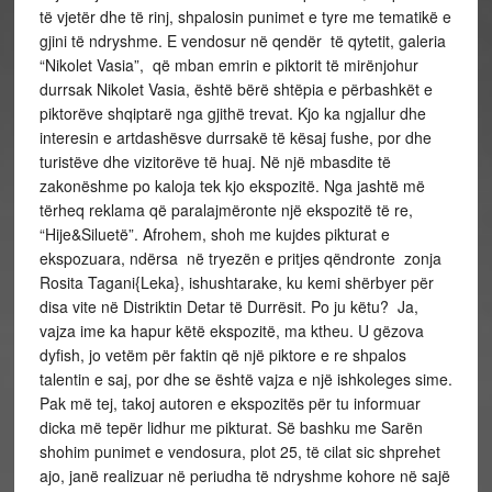
të vjetër dhe të rinj, shpalosin punimet e tyre me tematikë e
gjini të ndryshme. E vendosur në qendër të qytetit, galeria
“Nikolet Vasia”, që mban emrin e piktorit të mirënjohur
durrsak Nikolet Vasia, është bërë shtëpia e përbashkët e
piktorëve shqiptarë nga gjithë trevat. Kjo ka ngjallur dhe
interesin e artdashësve durrsakë të kësaj fushe, por dhe
turistëve dhe vizitorëve të huaj. Në një mbasdite të
zakonëshme po kaloja tek kjo ekspozitë. Nga jashtë më
tërheq reklama që paralajmëronte një ekspozitë të re,
“Hije&Siluetë”. Afrohem, shoh me kujdes pikturat e
ekspozuara, ndërsa në tryezën e pritjes qëndronte zonja
Rosita Tagani{Leka}, ishushtarake, ku kemi shërbyer për
disa vite në Distriktin Detar të Durrësit. Po ju këtu? Ja,
vajza ime ka hapur këtë ekspozitë, ma ktheu. U gëzova
dyfish, jo vetëm për faktin që një piktore e re shpalos
talentin e saj, por dhe se është vajza e një ishkoleges sime.
Pak më tej, takoj autoren e ekspozitës për tu informuar
dicka më tepër lidhur me pikturat. Së bashku me Sarën
shohim punimet e vendosura, plot 25, të cilat sic shprehet
ajo, janë realizuar në periudha të ndryshme kohore në sajë