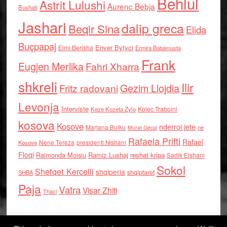
Behlul
Astrit Lulushi
Aurenc Bebja
Bushati
Jashari
dalip greca
Beqir Sina
Elida
Buçpapaj
Enver Bytyci
Elmi Berisha
Ermira Babamusta
Frank
Eugjen Merlika
Fahri Xharra
shkreli
Ilir
Gezim Llojdia
Fritz radovani
Levonja
Interviste
Kolec Traboini
Keze Kozeta Zylo
kosova
Kosove
nderroi jete
Marjana Bulku
ne
Murat Gecaj
Rafaela Prifti
Rafael
Nene Tereza
Kosove
presidenti Nishani
Floqi
Raimonda Moisiu
Ramiz Lushaj
reshat kripa
Sadik Elshani
Sokol
Shefqet Kercelli
shqiperia
shqiptaret
SHBA
Paja
Vatra
Visar Zhiti
Thaci