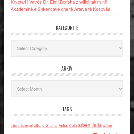
Kryetari i Vatrës Dr. Elmi Berisha zhvilloi takim në
Akademinë e Shkencave dhe të Arteve të Kosovës
KATEGORITË
Kategoritë
ARKIV
Arkiv
TAGS
arben llalla
alfons Grishaj
Anton Cefa
asllan
albano kolonjari