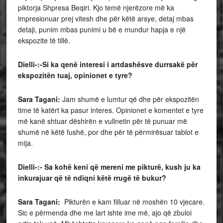
piktorja Shpresa Beqiri. Kjo temë njerëzore më ka
impresionuar prej vitesh dhe për këtë arsye, detaj mbas
detaji, punim mbas punimi u bë e mundur hapja e një
ekspozite të tillë.
Dielli-:-Si ka qenë interesi i artdashësve durrsakë për
ekspozitën tuaj, opinionet e tyre?
Sara Tagani:
Jam shumë e lumtur që dhe për ekspozitën
time të katërt ka pasur interes. Opinionet e komentet e tyre
më kanë shtuar dëshirën e vullnetin për të punuar më
shumë në këtë fushë, por dhe për të përmirësuar tablot e
mija.
Dielli-:- Sa kohë keni që mereni me pikturë, kush ju ka
inkurajuar që të ndiqni këtë rrugë të bukur?
Sara Tagani:
Pikturën e kam filluar në moshën 10 vjecare.
Sic e përmenda dhe me lart ishte ime më, ajo që zbuloi