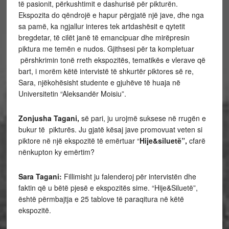
të pasionit, përkushtimit e dashurisë për pikturën.
Ekspozita do qëndrojë e hapur përgjatë një jave, dhe nga
sa pamë, ka ngjallur interes tek artdashësit e qytetit
bregdetar, të cilët janë të emancipuar dhe mirëpresin
piktura me temën e nudos. Gjithsesi për ta kompletuar
përshkrimin tonë rreth ekspozitës, tematikës e vlerave që
bart, i morëm këtë intervistë të shkurtër piktores së re,
Sara, njëkohësisht studente e gjuhëve të huaja në
Universitetin “Aleksandër Moisiu”.
Zonjusha Tagani,
së pari, ju urojmë suksese në rrugën e
bukur të pikturës. Ju gjatë kësaj jave promovuat veten si
piktore në një ekspozitë të emërtuar “
Hije&siluetë”,
cfarë
nënkupton ky emërtim?
Sara Tagani:
Fillimisht ju falenderoj për intervistën dhe
faktin që u bëtë pjesë e ekspozitës sime. “Hije&Siluetë”,
është përmbajtja e 25 tablove të paraqitura në këtë
ekspozitë.