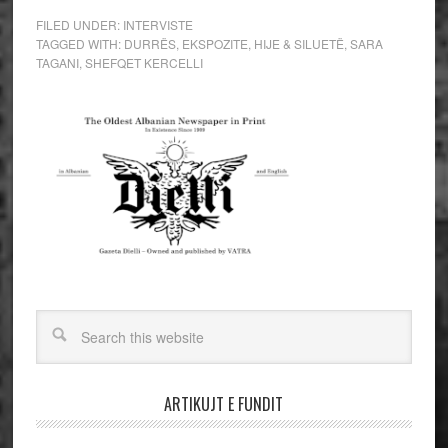
FILED UNDER:
INTERVISTE
TAGGED WITH:
DURRËS
,
EKSPOZITE
,
HIJE & SILUETË
,
SARA
TAGANI
,
SHEFQET KERCELLI
ARTIKUJT E FUNDIT