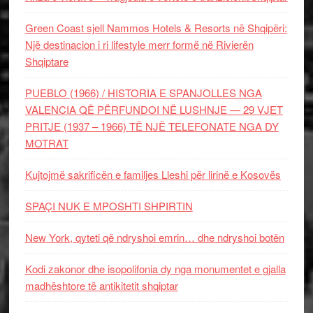
Green Coast sjell Nammos Hotels & Resorts në Shqipëri:
Një destinacion i ri lifestyle merr formë në Rivierën
Shqiptare
PUEBLO (1966) / HISTORIA E SPANJOLLES NGA
VALENCIA QË PËRFUNDOI NË LUSHNJE — 29 VJET
PRITJE (1937 – 1966) TË NJË TELEFONATE NGA DY
MOTRAT
Kujtojmë sakrificën e familjes Lleshi për lirinë e Kosovës
SPAÇI NUK E MPOSHTI SHPIRTIN
New York, qyteti që ndryshoi emrin… dhe ndryshoi botën
Kodi zakonor dhe isopolifonia dy nga monumentet e gjalla
madhështore të antikitetit shqiptar