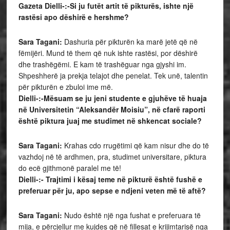
Gazeta Dielli-:-Si ju futët artit të pikturës, ishte një
rastësi apo dëshirë e hershme?
Sara Tagani:
Dashuria për pikturën ka marë jetë që në
fëmijëri. Mund të them që nuk ishte rastësi, por dëshirë
dhe trashëgëmi. E kam të trashëguar nga gjyshi im.
Shpeshherë ja prekja telajot dhe penelat. Tek unë, talentin
për pikturën e zbuloi ime më.
Dielli-:-Mësuam se ju jeni studente e gjuhëve të huaja
në Universitetin “Aleksandër Moisiu”, në cfarë raporti
është piktura juaj me studimet në shkencat sociale?
Sara Tagani:
Krahas cdo rrugëtimi që kam nisur dhe do të
vazhdoj në të ardhmen, pra, studimet universitare, piktura
do ecë gjithmonë paralel me të!
Dielli-:- Trajtimi i kësaj teme në pikturë është fushë e
preferuar për ju, apo sepse e ndjeni veten më të aftë?
Sara Tagani:
Nudo është një nga fushat e preferuara të
mija, e përcjellur me kujdes që në fillesat e krijimtarisë nga