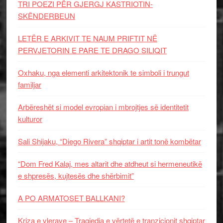
TRI POEZI PËR GJERGJ KASTRIOTIN-
SKËNDERBEUN
LETËR E ARKIVIT TE NAUM PRIFTIT NË
PERVJETORIN E PARE TE DRAGO SILIQIT
Oxhaku, nga elementi arkitektonik te simboli i trungut
familjar
Arbëreshët si model evropian i mbrojtjes së identitetit
kulturor
Sali Shijaku, “Diego Rivera” shqiptar i artit tonë kombëtar
“Dom Fred Kalaj, mes altarit dhe atdheut si hermeneutikë
e shpresës, kujtesës dhe shërbimit”
A PO ARMATOSET BALLKANI?
Kriza e vlerave – Tragjedia e vërtetë e tranzicionit shqiptar