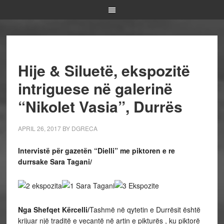
Hije & Siluetë, ekspozitë
intriguese në galerinë
“Nikolet Vasia”, Durrës
APRIL 26, 2017
BY
DGRECA
Intervistë për gazetën “Dielli” me piktoren e re
durrsake Sara Tagani/
Nga Shefqet Kërcelli/
Tashmë në qytetin e Durrësit është
krijuar një traditë e vecantë në artin e pikturës , ku piktorë