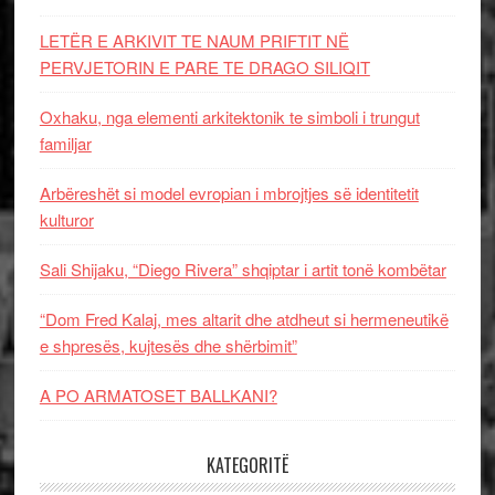
LETËR E ARKIVIT TE NAUM PRIFTIT NË
PERVJETORIN E PARE TE DRAGO SILIQIT
Oxhaku, nga elementi arkitektonik te simboli i trungut
familjar
Arbëreshët si model evropian i mbrojtjes së identitetit
kulturor
Sali Shijaku, “Diego Rivera” shqiptar i artit tonë kombëtar
“Dom Fred Kalaj, mes altarit dhe atdheut si hermeneutikë
e shpresës, kujtesës dhe shërbimit”
A PO ARMATOSET BALLKANI?
KATEGORITË