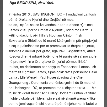
Nga BEQIR SINA, New York/
7 nëntor 2013 , UASHINGTON , DC – Fondacioni Lantosh
për të Drejtat e Njeriut dhe Drejtësi në mbar
botën, njoftoi sot se ka vendosur për të dhënë “Çmimin
Lantos 2013 për të Drejtat e Njeriut” , nderi më i lartë i i
këtij fondacioni, për Hillary Rodham Clinton . “Ish
Sekretaria e Shtetit do të marrë këtë çmimin për përpjekjet
e saj të palodhshme për të promovuar të drejtat e njeriut,
sidomos e dalluar për gratë, nga Iraku, Afganistani, Afrika,
Kosova dhe në mbarë botën dhe të punës së saj novatore
në promovimin e të drejtave të njeriut përmes lirisë,”
thuhet, në dekleratën për shtyp të Fondacionit Lantos. Ish-
marrësit e çmimit Lantos, sipas dekleratës përfshijnë Dalai
Lama , Elie Wiesel , Paul Rusesabagina dhe Chen
Guangcheng . Ceremonia e dhënies çmimit do të mbahet
në Uashington, DC, të premten më 6 dhjetor, 2013. . Më
tej në deklerat thuhet se ” Hillary Rodham Clinton ka fituar
njohje globale për lidershipin e saj në shumë arena kritike ,
por ne jemi veçanërisht krenarë për të njohur kontributet e