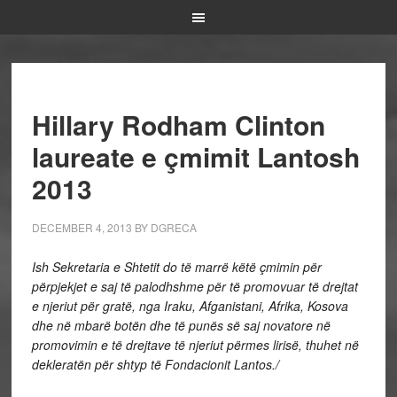
Hillary Rodham Clinton
laureate e çmimit Lantosh
2013
DECEMBER 4, 2013
BY
DGRECA
Ish Sekretaria e Shtetit do të marrë këtë çmimin për
përpjekjet e saj të palodhshme për të promovuar të drejtat
e njeriut për gratë, nga Iraku, Afganistani, Afrika, Kosova
dhe në mbarë botën dhe të punës së saj novatore në
promovimin e të drejtave të njeriut përmes lirisë, thuhet në
dekleratën për shtyp të Fondacionit Lantos./