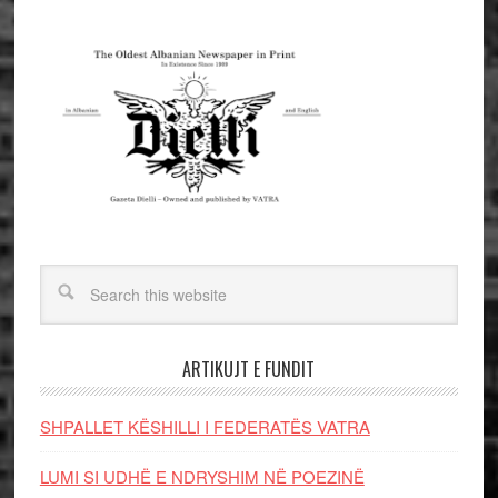
ARTIKUJT E FUNDIT
SHPALLET KËSHILLI I FEDERATËS VATRA
LUMI SI UDHË E NDRYSHIM NË POEZINË