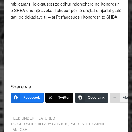
mbijetuar i Holokaustit i zgjedhur ndonjëherë në Kongresin
e SHBA dhe një avokat i shquar për të drejtat e njeriut gjatë
gati tre dekadave tij – si Përfaqësues i Kongresit të SHBA .
Share via:
Facebook
Twitter
Copy Link
More
FILED UNDER:
FEATURED
TAGGED WITH:
HILLARY CLINTON
,
PAUREATE E CMIMIT
LANTOSH