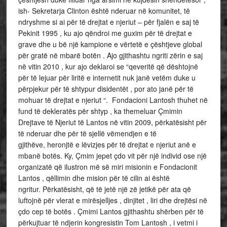
ish- Sekretarja Clinton është nderuar në komunitet, të
ndryshme si ai për të drejtat e njeriut – për fjalën e saj të
Pekinit 1995 , ku ajo qëndroi me guxim për të drejtat e
grave dhe u bë një kampione e vërtetë e çështjeve global
për gratë në mbarë botën . Ajo gjithashtu ngriti zërin e saj
në vitin 2010 , kur ajo deklaroi se “qeveritë që dështojnë
për të lejuar për liritë e internetit nuk janë vetëm duke u
përpjekur për të shtypur disidentët , por ato janë për të
mohuar të drejtat e njeriut “. Fondacioni Lantosh thuhet në
fund të dekleratës për shtyp , ka themeluar Çmimin
Drejtave të Njeriut të Lantos në vitin 2009, përkatësisht për
të nderuar dhe për të sjellë vëmendjen e të
gjithëve, heronjtë e lëvizjes për të drejtat e njeriut anë e
mbanë botës. Ky, Çmim jepet çdo vit për një individ ose një
organizatë që ilustron më së miri misionin e Fondacionit
Lantos , qëllimin dhe mision për të cilin ai është
ngritur. Përkatësisht, që të jetë një zë jetikë për ata që
luftojnë për vlerat e mirësjelljes , dinjitet , liri dhe drejtësi në
çdo cep të botës . Çmimi Lantos gjithashtu shërben për të
përkujtuar të ndjerin kongresistin Tom Lantosh , i vetmi i