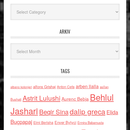
Kategoritë
ARKIV
Arkiv
TAGS
arben llalla
alfons Grishaj
Anton Cefa
asllan
albano kolonjari
Behlul
Astrit Lulushi
Aurenc Bebja
Bushati
Jashari
dalip greca
Beqir Sina
Elida
Buçpapaj
Enver Bytyci
Elmi Berisha
Ermira Babamusta