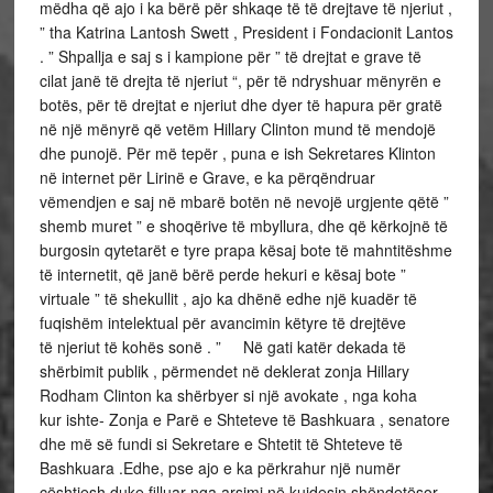
mëdha që ajo i ka bërë për shkaqe të të drejtave të njeriut ,
” tha Katrina Lantosh Swett , President i Fondacionit Lantos
. ” Shpallja e saj s i kampione për ” të drejtat e grave të
cilat janë të drejta të njeriut “, për të ndryshuar mënyrën e
botës, për të drejtat e njeriut dhe dyer të hapura për gratë
në një mënyrë që vetëm Hillary Clinton mund të mendojë
dhe punojë. Për më tepër , puna e ish Sekretares Klinton
në internet për Lirinë e Grave, e ka përqëndruar
vëmendjen e saj në mbarë botën në nevojë urgjente qëtë ”
shemb muret ” e shoqërive të mbyllura, dhe që kërkojnë të
burgosin qytetarët e tyre prapa kësaj bote të mahntitëshme
të internetit, që janë bërë perde hekuri e kësaj bote ”
virtuale ” të shekullit , ajo ka dhënë edhe një kuadër të
fuqishëm intelektual për avancimin këtyre të drejtëve
të njeriut të kohës sonë . ” Në gati katër dekada të
shërbimit publik , përmendet në deklerat zonja Hillary
Rodham Clinton ka shërbyer si një avokate , nga koha
kur ishte- Zonja e Parë e Shteteve të Bashkuara , senatore
dhe më së fundi si Sekretare e Shtetit të Shteteve të
Bashkuara .Edhe, pse ajo e ka përkrahur një numër
çështjesh duke filluar nga arsimi në kujdesin shëndetësor ,