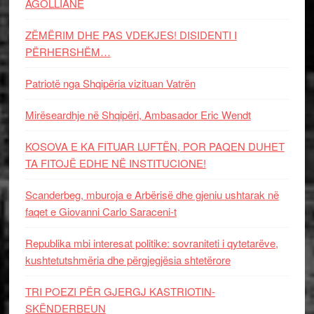
AGOLLIANE
ZËMËRIM DHE PAS VDEKJES! DISIDENTI I
PËRHERSHËM…
Patriotë nga Shqipëria vizituan Vatrën
Mirëseardhje në Shqipëri, Ambasador Eric Wendt
KOSOVA E KA FITUAR LUFTËN, POR PAQEN DUHET
TA FITOJË EDHE NË INSTITUCIONE!
Scanderbeg, mburoja e Arbërisë dhe gjeniu ushtarak në
faqet e Giovanni Carlo Saraceni-t
Republika mbi interesat politike: sovraniteti i qytetarëve,
kushtetutshmëria dhe përgjegjësia shtetërore
TRI POEZI PËR GJERGJ KASTRIOTIN-
SKËNDERBEUN