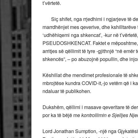
t’vërtetë.
Siç shifet, nga rrjedhimi i ngjarjeve të der
marrdhënjet mes qeverive, dhe kshilltarëve 
‘udhëhiqemi nga shkencat’, -kur në t’vërtetë,
PSEUDOSHKENCAT. Faktet e mëposhtme, treg
arritjes së qëllimit të tyre -gjithnjë “në emër
shkencës”, – po abuzojnë popullin, dhe injo
Këshillat dhe mendimet profesionale të shke
mbrojtëse kundra COVID-it,-jo vetëm që i kan
ndaluar të publikohen.
Dukshëm, qëllimi i masave qeveritare të der
por ka të bëjë me
kontrollimin e Sjelljes Nje
Lord Jonathan Sumption, -një nga Gjykatësit e