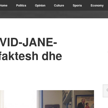
Home
Politics
Opinion
Culture
Sports
Economy
VID-JANE-
faktesh dhe