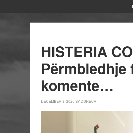
HISTERIA CO
Përmbledhje 
komente…
DECEMBER 8, 2020
BY
DGRECA