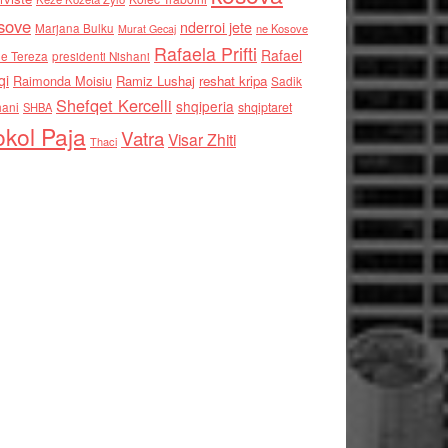
sove
nderroi jete
Marjana Bulku
ne Kosove
Murat Gecaj
Rafaela Prifti
Rafael
e Tereza
presidenti Nishani
qi
Raimonda Moisiu
Ramiz Lushaj
reshat kripa
Sadik
Shefqet Kercelli
shqiperia
hani
shqiptaret
SHBA
kol Paja
Vatra
Visar Zhiti
Thaci