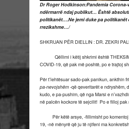
Dr Roger Hodkinson:Pandemia Corona-vi
ndërmarrë ndaj publikut… Është absoluti
politikanët….Ne jemi duke pa politikanët 
rrezikshme…/
SHKRUAN PËR DIELLIN : DR. ZEKRI PA
Qëllimi i këtij shkrimi është THEKSIM
COVID-19, që pak më poshtë, po e trajtoj s
Për t’lehtësuar sado-pak panikun, ankthin f
pa-nevojshëm
-që qeveritarët e ndryshëm, dh
kudo, e pa-pushim, që nga Marsi e n’vazhd
në palcën kockore të sejcilit! Po e filloj
Për këtë arsye, -fillimisht po komentoj “f
19, -në mënyrë që ju të njifeni ma konkretisht