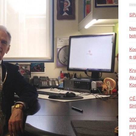
SP
New
bot
Kod
e g
Kry
Aka
Ko
ÇË
SH
30
RR
PË