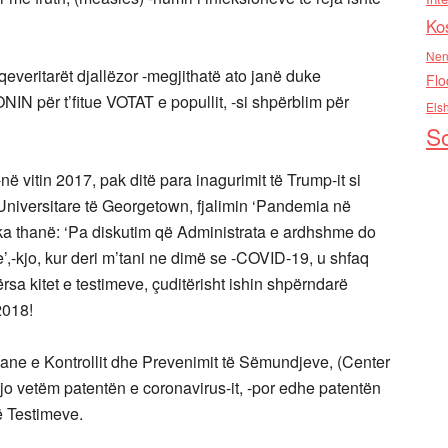
Ko
Nen
qeveritarët djallëzor -megjithatë ato janë duke
Flo
 për t’fitue VOTAT e popullit, -si shpërblim për
Els
So
ë vitin 2017, pak ditë para inagurimit të Trump-it si
niversitare të Georgetown, fjalimin ‘Pandemia në
 ka thanë: ‘Pa diskutim që Administrata e ardhshme do
’,-kjo, kur deri m’tani ne dimë se -COVID-19, u shfaq
ërsa kitet e testimeve, çuditërisht ishin shpërndarë
2018!
kane e Kontrollit dhe Prevenimit të Sëmundjeve, (Center
 jo vetëm patentën e coronavirus-it, -por edhe patentën
së Testimeve.