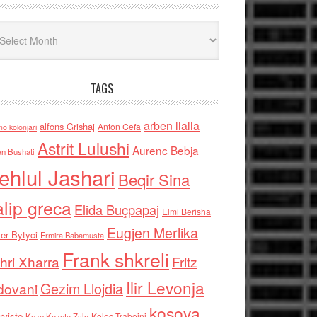
iv
TAGS
arben llalla
alfons Grishaj
Anton Cefa
no kolonjari
Astrit Lulushi
Aurenc Bebja
an Bushati
ehlul Jashari
Beqir Sina
alip greca
Elida Buçpapaj
Elmi Berisha
Eugjen Merlika
er Bytyci
Ermira Babamusta
Frank shkreli
hri Xharra
Fritz
Ilir Levonja
Gezim Llojdia
dovani
kosova
rviste
Kolec Traboini
Keze Kozeta Zylo