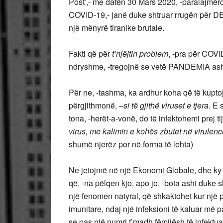
Post’,- me datën 30 Mars 2020, -paralajmëro
COVID-19,- janë duke shtruar rrugën për 
një mënyrë tiranike brutale.
Fakti që për
t’njëjtin problem
, -pra për COVI
ndryshme, -tregojnë se vetë PANDEMIA a
Për ne, -tashma, ka ardhur koha që të kupt
përgjithmonë, –
si të gjithë viruset e tjera
. E 
tona, -herët-a-vonë, do të infektohemi prej tij,
virus, me kalimin e
kohës zbutet në virulenc
shumë njerëz por në forma të le
Ne jetojmë në një Ekonomi Globale, dhe k
që, -na pëlqen kjo, apo jo, -bota asht duke
një fenomen natyral, që shkaktohet kur një 
imunitare, ndaj një infeksioni të kaluar më p
se pas një numri t’madh fëmijësh të infektuar