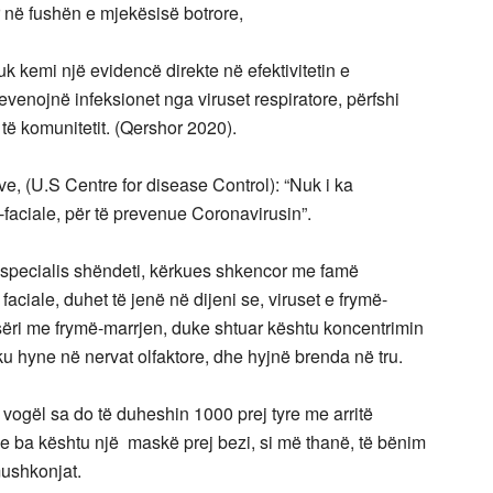
r në fushën e mjekësisë botrore,
 kemi një evidencë direkte në efektivitetin e
evenojnë infeksionet nga viruset respiratore, përfshi
ë komunitetit. (Qershor 2020).
, (U.S Centre for disease Control): “Nuk i ka
aciale, për të prevenue Coronavirusin”.
 specialis shëndeti, kërkues shkencor me famë
aciale, duhet të jenë në dijeni se, viruset e frymë-
ëri me frymë-marrjen, duke shtuar kështu koncentrimin
u hyne në nervat olfaktore, dhe hyjnë brenda në tru.
i vogël sa do të duheshin 1000 prej tyre me arritë
e e ba kështu një maskë prej bezi, si më thanë, të bënim
mushkonjat.