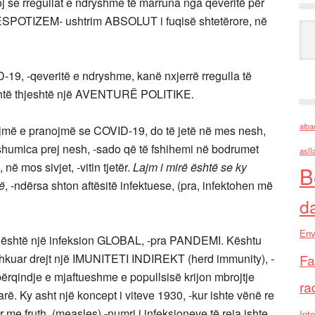
j se rregullat e ndryshme të marruna nga qeveritë për
DESPOTIZEM- ushtrim ABSOLUT i fuqisë shtetërore, në
Ark
D-19, -qeveritë e ndryshme, kanë nxjerrë rregulla të
shtë thjeshtë një AVENTURË POLITIKE.
alba
ojmë e pranojmë se COVID-19, do të jetë në mes nesh,
shumica prej nesh, -sado që të fshihemi në bodrumet
asll
 në mos sivjet, -vitin tjetër.
Lajm i mirë është se ky
B
ë
, -ndërsa shton aftësitë infektuese, (pra, infektohen më
d
hta)
Env
y është një infeksion GLOBAL, -pra PANDEMI. Kështu
 shkuar drejt një IMUNITETI INDIREKT (herd immunity), -
Fa
përqindje e mjaftueshme e popullsisë krijon mbrojtje
ra
arë. Ky asht një koncept i viteve 1930, -kur ishte vënë re
 me fruth, (measles) -numri i infeksioneve të reja ishte
Inte