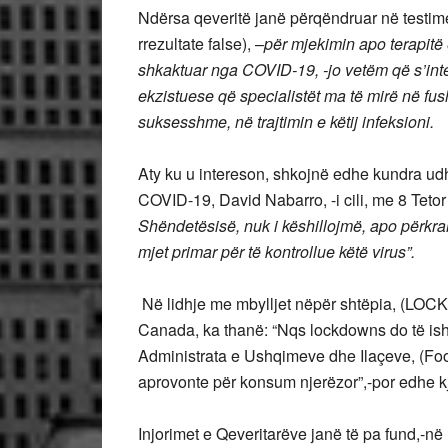
Ndërsa qeveritë janë përqëndruar në testime
rrezultate false), –
për mjekimin apo terapitë 
shkaktuar nga COVID-19, -jo vetëm që s’inte
ekzistuese që specialistët ma të mirë në fu
suksesshme, në trajtimin e këtij infeksioni.
Aty ku u intereson, shkojnë edhe kundra u
COVID-19, David Nabarro, -i cili, me 8 Tetor
Shëndetësisë, nuk i këshillojmë, apo përkrah
mjet primar për të kontrollue këtë virus”.
Në lidhje me mbylljet nëpër shtëpia, (LOC
Canada, ka thanë: “Nqs lockdowns do të ish
Administrata e Ushqimeve dhe Ilaçeve, (Food
aprovonte për konsum njerëzor”,-por edhe k
Injorimet e Qeveritarëve janë të pa fund,-në