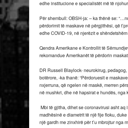
edhe institucione e specialistët më të njohu
Për shembull: OBSH-ja: – ka thënë se: “…nuk
përdorimit të maskave në përgjithësi, që t’pr
edhe COVID-19, në njerëzit e shëndetshëm t
Qendra Amerikane e Kontrollit të Sëmundjeve
rekomandue Amerikanët të përdorin maskat-f
DR Russell Blaylock- neurokirug, pedagog,
botërore, -ka thanë: “Përdoruesit e maskave f
nxjerruna, që ngelen në maskë, merren përs
në mushkri, dhe në hapsirat e hundës, nga k
Mbi të gjitha, dihet se coronavirusi asht aq 
madhësinë e diametrit të një fije floku, duk
një gardh me zinxhirë për t’u mbrojtur nga 