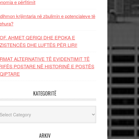
nomia e përfitimit
dihmon krijimtaria në zbulimin e potencialeve të
ehura?
OF. AHMET QERIQI DHE EPOKA E
ZISTENCЁS DHE LUFTЁS PЁR LIRI!
RMAT ALTERNATIVE TË EVIDENTIMIT TË
RIFËS POSTARE NË HISTORINË E POSTËS
QIPTARE
KATEGORITË
egoritë
ARKIV