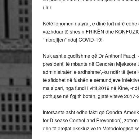
ulur.
Këtë fenomen natyral, e dinë fort mirë edhe 
vazhduar të shesin FRIKËN dhe KONFUZIONIN
“mbrojtjen” ndaj COVID-19!
Nuk asht e çuditshme që Dr Anthoni Fauçi, -n
president, të mbante në Qendrën Mjeksore U
administratën e ardhshme’,-ku ndër të tjera
të sfidohet në fushën e sëmundjeve Infektive
ma s’pari, nga fundi i vitit 2019 në Kinë, -nd
pothujse në t’gjith botën, gjatë viteve 2017-
Intersante asht edhe fakti që Qendra Ameri
for Disease Control and Prevention), zotron
dhe të drejtat ekskluzive të Metodologjisë 