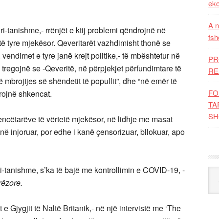
eko
A n
i-tanishme,- rrënjët e ktij problemi qëndrojnë në
fsh
të tyre mjekësor. Qeveritarët vazhdimisht thonë se
 vendimet e tyre janë krejt politike,- të mbështetur në
PR
ojnë se -Qeveritë, në përpjekjet përfundimtare të
RE
 të mbrojtjes së shëndetit të popullit”, dhe “në emër të
FO
rojnë shkencat.
TA
SH
ncëtarëve të vërtetë mjekësor, në lidhje me masat
ë injoruar, por edhe i kanë çensorizuar, bllokuar, apo
i-tanishme, s’ka të bajë me kontrollimin e COVID-19, -
Kat
rëzore.
 Gjygjit të Naltë Britanik,- në një intervistë me ‘The