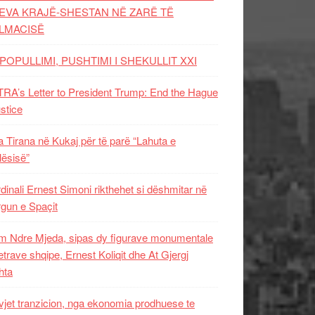
EVA KRAJË-SHESTAN NË ZARË TË
LMACISË
POPULLIMI, PUSHTIMI I SHEKULLIT XXI
RA’s Letter to President Trump: End the Hague
ustice
 Tirana në Kukaj për të parë “Lahuta e
ësisë”
dinali Ernest Simoni rikthehet si dëshmitar në
gun e Spaçit
 Ndre Mjeda, sipas dy figurave monumentale
letrave shqipe, Ernest Koliqit dhe At Gjergj
hta
vjet tranzicion, nga ekonomia prodhuese te