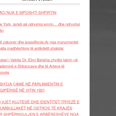
AÇI NUK E MPOSHTI SHPIRTIN
 York, qyteti që ndryshoi emrin… dhe ndryshoi
ën
i zakonor dhe isopolifonia dy nga monumentet
jalla madhështore të antikitetit shqiptar
etari i Vatrës Dr. Elmi Berisha zhvilloi takim në
deminë e Shkencave dhe të Arteve të
sovës
SHTJA ÇAME NË PARLAMENTIN E
QIPËRISË NË VITIN 1921
0 VJET KUJTESË DHE IDENTITET-TRYEZË E
UMBULLAKËT NË OSTROS TË KRAJËS
R SHPËRNGULJEN E ARBËRESHËVE NGA