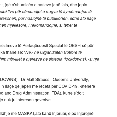
t, (që n’shumicën e rasteve janë fals, dhe japin
efektive për sëmundjet e rrugve të frymëmarrjes të
resohen, por ndalojnë të publikohen, edhe ato ilaçe
shën mjekësore, i rekomandojnë, si tepër të
dhëzimeve të Përfaqësuesit Special të OBSH-së për
 ka thanë se: “
Ne,- në Organizatën Botrore të
im mbylljet e njerëzve në shtëpia (lockdowns), -si një
KDOWNS), -Dr Matt Strauss, -Queen’s University,
in ilaçe që jepen me receta për COVID-19, -atëherë
 and Drug Administration, FDA), kurrë s’do ti
jo nuk ju intereson qeverive.
 lidhje me MASKAT,ato kanë injoruar, e po injorojnë