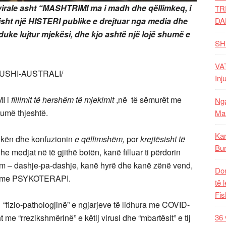
rale asht “MASHTRIMI ma i madh dhe qëllimkeq, i
TR
sht një HISTERI publike e drejtuar nga media dhe
DA
duke lujtur mjekësi, dhe kjo ashtë një lojë shumë e
SH
VAT
LUSHI-AUSTRALI/
Inj
I i
fillimit të hershëm të mjekimit
,në të sëmurët me
Nga
humë thjeshtë.
Mal
Kar
rikën dhe konfuzionin
e qëllimshëm,
por
krejtësisht të
Bur
e medjat në të gjithë botën, kanë filluar ti përdorin
im – dashje-pa-dashje, kanë hyrë dhe kanë zënë vend,
Dom
 pak me PSYKOTERAPI.
të 
Fis
izio-pathologjinë” e ngjarjeve të lidhura me COVID-
 me “rrezikshmërinë” e këtij virusi dhe “mbartësit” e tij
36 